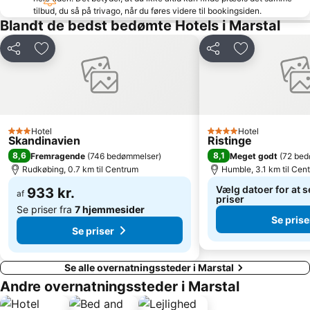
tilbud, du så på trivago, når du føres videre til bookingsiden.
Blandt de bedst bedømte Hotels i Marstal
Del
Føj til favoritter
Del
Føj til favorit
Hotel
Hotel
3 Stjerner
4 Stjerner
Skandinavien
Ristinge
8,6
8,1
Fremragende
(
746 bedømmelser
)
Meget godt
(
72 bed
Rudkøbing, 0.7 km til Centrum
Humble, 3.1 km til Cen
Vælg datoer for at s
933 kr.
af
priser
Se priser fra
7 hjemmesider
Se prise
Se priser
Se alle overnatningssteder i Marstal
Andre overnatningssteder i Marstal