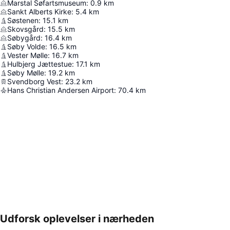
Marstal Søfartsmuseum
:
0.9
km
Sankt Alberts Kirke
:
5.4
km
Søstenen
:
15.1
km
Skovsgård
:
15.5
km
Søbygård
:
16.4
km
Søby Volde
:
16.5
km
Vester Mølle
:
16.7
km
Hulbjerg Jættestue
:
17.1
km
Søby Mølle
:
19.2
km
Svendborg Vest
:
23.2
km
Hans Christian Andersen Airport
:
70.4
km
Udforsk oplevelser i nærheden
Udvid kort