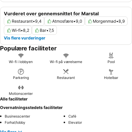
Vurderet over gennemsnittet for Marstal
Restaurant
•
9,4
Atmosfære
•
9,0
Morgenmad
•
8,9
Wi-fi
•
8,2
Bar
•
7,5
Vis flere vurderinger
Populære faciliteter
Wi-fi i lobbyen
Wi-fi på værelserne
Pool
Parkering
Restaurant
Hotelbar
Motionscenter
Alle faciliteter
Overnatningsstedets faciliteter
Businesscenter
Café
Forhal/lobby
Elevator
Vis flere