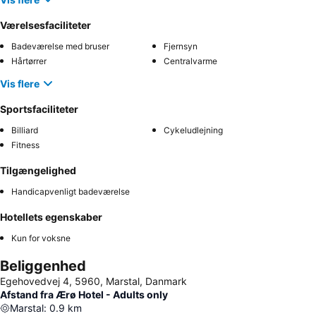
Værelsesfaciliteter
Badeværelse med bruser
Fjernsyn
Hårtørrer
Centralvarme
Vis flere
Sportsfaciliteter
Billiard
Cykeludlejning
Fitness
Tilgængelighed
Handicapvenligt badeværelse
Hotellets egenskaber
Kun for voksne
Beliggenhed
Egehovedvej 4, 5960, Marstal, Danmark
Afstand fra Ærø Hotel - Adults only
Marstal
:
0.9
km