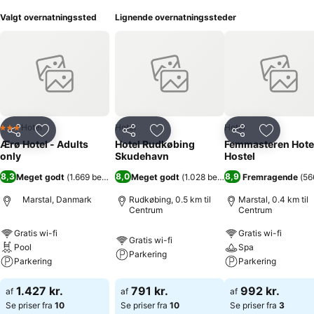
Valgt overnatningssted
Lignende overnatningssteder
Hotel
Hotel
Hotel
3 Stjerner
Del
Føj til favoritter
Del
Føj til favoritter
Del
Føj til fa
Ærø Hotel - Adults
Hotel Rudkøbing
Femmasteren Hote
only
Skudehavn
Hostel
8,3
8,0
8,9
Meget godt
(
1.669 bedømmelser
Meget godt
)
(
1.028 bedømmelser
Fremragende
)
(
56
Marstal, Danmark
Rudkøbing, 0.5 km til
Marstal, 0.4 km til
Centrum
Centrum
Gratis wi-fi
Gratis wi-fi
Gratis wi-fi
Pool
Spa
Parkering
Parkering
Parkering
1.427 kr.
791 kr.
992 kr.
af
af
af
Se priser fra
10
Se priser fra
10
Se priser fra
3