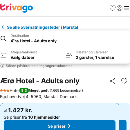
Favoritter
Log ind
Me
Se alle overnatningssteder i Marstal
Destination
Ærø Hotel - Adults only
Afrejse/ankomst
Gæster og værelser
Vælg datoer
2 gæster, 1 værelse
Sådan påvirker betaling søgeresultaterne
Ærø Hotel - Adults only
Del
Føj
Hotel
8,3
Meget godt
(
1.669 bedømmelser
)
3 Stjerner
Egehovedvej 4, 5960, Marstal, Danmark
1.427 kr.
1.427 kr.
af
af
Se priser fra
10 hjemmesider
Se priser fra
10 hjemmesider
Se priser
Se priser