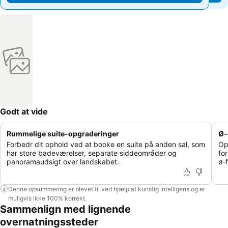
Godt at vide
Rummelige suite-opgraderinger
Ø-
Forbedr dit ophold ved at booke en suite på anden sal, som
Op
har store badeværelser, separate siddeområder og
fo
panoramaudsigt over landskabet.
ø-f
Denne opsummering er blevet til ved hjælp af kunstig intelligens og er
muligvis ikke 100% korrekt.
Sammenlign med lignende
overnatningssteder