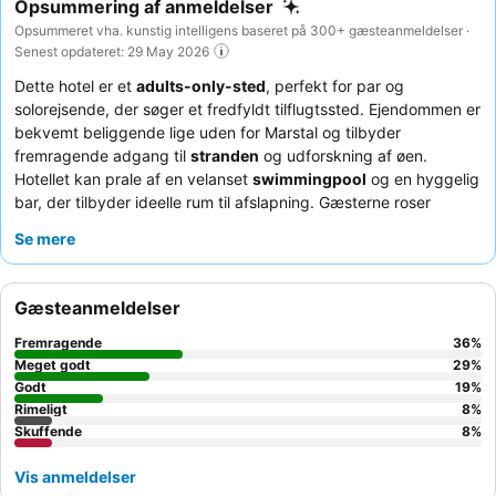
Opsummering af anmeldelser
Opsummeret vha. kunstig intelligens baseret på 300+ gæsteanmeldelser ·
Senest opdateret: 29 May 2026
Dette hotel er et
adults-only-sted
, perfekt for par og
solorejsende, der søger et fredfyldt tilflugtssted. Ejendommen er
bekvemt beliggende lige uden for Marstal og tilbyder
fremragende adgang til
stranden
og udforskning af øen.
Hotellet kan prale af en velanset
swimmingpool
og en hyggelig
bar, der tilbyder ideelle rum til afslapning. Gæsterne roser
konsekvent det
venlige og hjælpsomme personale
og den
Se mere
varierede, rigelige
morgenmadsbuffet
. For et mere roligt
ophold kan du overveje at anmode om et værelse med udsigt til
haven.
Gæsteanmeldelser
Fremragende
36
%
Meget godt
29
%
Godt
19
%
Rimeligt
8
%
Skuffende
8
%
Vis anmeldelser