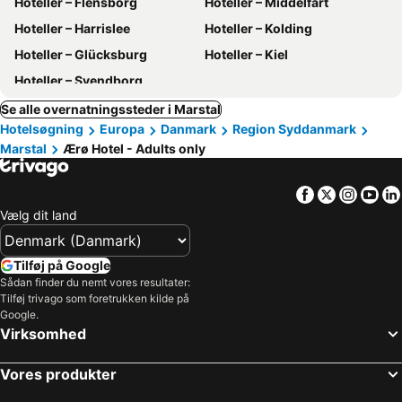
Hoteller – Flensborg
Hoteller – Middelfart
Hoteller – Harrislee
Hoteller – Kolding
Hoteller – Glücksburg
Hoteller – Kiel
Hoteller – Svendborg
Se alle overnatningssteder i Marstal
Hotelsøgning
Europa
Danmark
Region Syddanmark
Marstal
Ærø Hotel - Adults only
Facebook
Twitter
Insta
Yo
Vælg dit land
Tilføj på Google
Sådan finder du nemt vores resultater:
Tilføj trivago som foretrukken kilde på
Google.
Virksomhed
Vores produkter