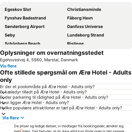
Egeskov Slot
Christiansminde
Fynshav Badestrand
Fåborg Havn
Sønderborg Airport
Danfoss Universe
Søby
Lundeborg Strand
Schönberg Beach
Ristinge
Oplysninger om overnatningsstedet
Soenderborg Badestrand
Spodsbjerg Drej
Egehovedvej 4, 5960, Marstal, Danmark
Strand von Habernis
Norgaardholz
Vis flere
Lohals Nordstrand
Naturschutzgebiet Geltinger Birk
Ofte stillede spørgsmål om Ærø Hotel - Adults
Yachthafen Wackerballig
Egeskov veteranmuseum
only
Er der et poolområde på Ærø Hotel - Adults only?
Er kæledyr tilladt på Ærø Hotel - Adults only?
Er der parkering til rådighed på Ærø Hotel - Adults only?
Hvor ligger Ærø Hotel - Adults only?
Hvilke populære attraktioner er tæt på Ærø Hotel - Adults only?
Vis flere
De priser og ledige datoer, vi modtager fra bookingsider, ændrer sig
hele tiden. Det betyder, at du ikke altid kan finde præcis det samme