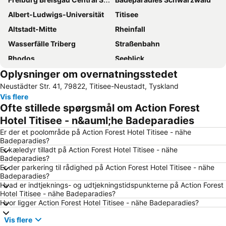
Albert-Ludwigs-Universität
Titisee
Altstadt-Mitte
Rheinfall
Wasserfälle Triberg
Straßenbahn
Rhodos
Seeblick
Oplysninger om overnatningsstedet
Schanzenzentrum Adler Skistadion
Feldberg
Neustädter Str. 41, 79822, Titisee-Neustadt, Tyskland
Berggasthaus Hochfirst
Ravennaschlucht
Vis flere
Schwarzwald Park
Musée Vauban
Ofte stillede spørgsmål om Action Forest
Hotel Titisee - n&auml;he Badeparadies
Er der et poolområde på Action Forest Hotel Titisee - nähe
Badeparadies?
Er kæledyr tilladt på Action Forest Hotel Titisee - nähe
Badeparadies?
Er der parkering til rådighed på Action Forest Hotel Titisee - nähe
Badeparadies?
Hvad er indtjeknings- og udtjekningstidspunkterne på Action Forest
Hotel Titisee - nähe Badeparadies?
Hvor ligger Action Forest Hotel Titisee - nähe Badeparadies?
Vis flere