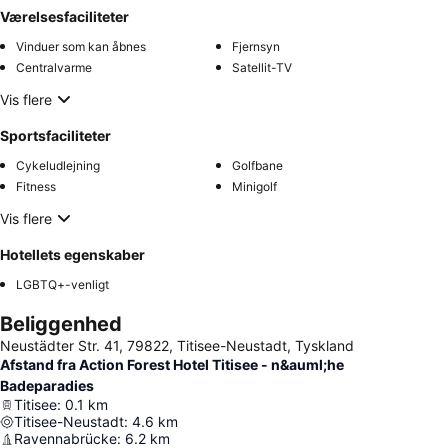
Værelsesfaciliteter
Vinduer som kan åbnes
Fjernsyn
Centralvarme
Satellit-TV
Vis flere
Sportsfaciliteter
Cykeludlejning
Golfbane
Fitness
Minigolf
Vis flere
Hotellets egenskaber
LGBTQ+-venligt
Beliggenhed
Neustädter Str. 41, 79822, Titisee-Neustadt, Tyskland
Afstand fra Action Forest Hotel Titisee - n&auml;he
Badeparadies
Titisee
:
0.1
km
Titisee-Neustadt
:
4.6
km
Ravennabrücke
:
6.2
km