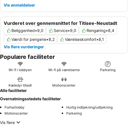
Vis anmeldelser
Vurderet over gennemsnittet for Titisee-Neustadt
Beliggenhed
•
9,0
Service
•
9,0
Rengøring
•
8,4
Værdi for pengene
•
8,2
Værelseskomfort
•
8,1
Vis flere vurderinger
Populære faciliteter
Wi-fi i lobbyen
Wi-fi på værelserne
Parkering
Kæledyr tilladt
Motionscenter
Alle faciliteter
Overnatningsstedets faciliteter
Forhal/lobby
Hurtig indtjekning/udtjekning
Motionscenter
Parkering
Vis flere