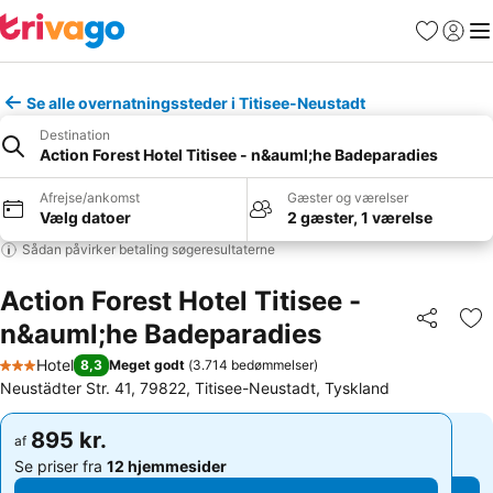
Favoritter
Log ind
Me
Se alle overnatningssteder i Titisee-Neustadt
Destination
Action Forest Hotel Titisee - n&auml;he Badeparadies
Afrejse/ankomst
Gæster og værelser
Vælg datoer
2 gæster, 1 værelse
Sådan påvirker betaling søgeresultaterne
Action Forest Hotel Titisee -
n&auml;he Badeparadies
Del
Føj
Hotel
8,3
Meget godt
(
3.714 bedømmelser
)
3 Stjerner
Neustädter Str. 41, 79822, Titisee-Neustadt, Tyskland
895 kr.
895 kr.
af
af
Se priser fra
12 hjemmesider
Se priser fra
12 hjemmesider