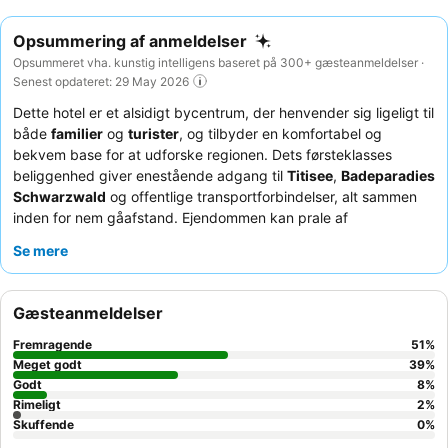
Opsummering af anmeldelser
Opsummeret vha. kunstig intelligens baseret på 300+ gæsteanmeldelser ·
Senest opdateret: 29 May 2026
Dette hotel er et alsidigt bycentrum, der henvender sig ligeligt til
både
familier
og
turister
, og tilbyder en komfortabel og
bekvem base for at udforske regionen. Dets førsteklasses
beliggenhed giver enestående adgang til
Titisee
,
Badeparadies
Schwarzwald
og offentlige transportforbindelser, alt sammen
inden for nem gåafstand. Ejendommen kan prale af
fremragende
cykelfaciliteter
, herunder en rengøringsstation og
Se mere
en aflåst garage, samt et rummeligt fællesrum med brætspil til
afslapning. Gæsterne roser konsekvent det
venlige og
hjælpsomme receptionsteam
og den lækre, varierede
Gæsteanmeldelser
morgenmadsbuffet. For et mere roligt ophold kan du overveje at
anmode om et værelse væk fra hovedvejen.
Fremragende
51
%
Meget godt
39
%
Godt
8
%
Rimeligt
2
%
Skuffende
0
%