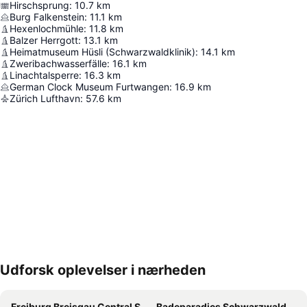
Hirschsprung
:
10.7
km
Burg Falkenstein
:
11.1
km
Hexenlochmühle
:
11.8
km
Balzer Herrgott
:
13.1
km
Heimatmuseum Hüsli (Schwarzwaldklinik)
:
14.1
km
Zweribachwasserfälle
:
16.1
km
Linachtalsperre
:
16.3
km
German Clock Museum Furtwangen
:
16.9
km
Zürich Lufthavn
:
57.6
km
Udforsk oplevelser i nærheden
Udvid kort
Freiburg Breisgau Central Station
Badeparadies Schwarzwald