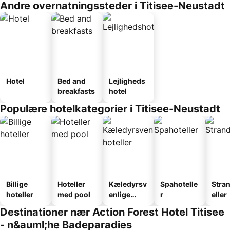
Andre overnatningssteder i Titisee-Neustadt
Hotel
Bed and
Lejligheds
breakfasts
hotel
Populære hotelkategorier i Titisee-Neustadt
Billige
Hoteller
Kæledyrsv
Spahotelle
Stra
hoteller
med pool
enlige
r
eller
hoteller
Destinationer nær Action Forest Hotel Titisee
- n&auml;he Badeparadies