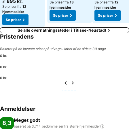
895 kr.
af
Se priser fra
13
Se priser fra
12
Se priser fra
12
hjemmesider
hjemmesider
hjemmesider
Se priser
Se priser
Se priser
Se alle overnatningssteder i Titisee-Neustadt
Pristendens
Baseret på de laveste priser på trivago i løbet af de sidste 30 dage
0 kr.
0 kr.
0 kr.
Anmeldelser
Meget godt
8,3
baseret på 3.714 bedømmelser fra større
hjemmesider