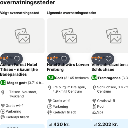
overnatningssteder
Valgt overnatningssted
Lignende overnatningssteder
Hotel
Hotel
Hotel
3 Stjerner
4 Stjerner
4 Stjerner
Del
Føj til favoritter
Del
Føj til favoritter
Del
Føj til fa
Action Forest Hotel
Hotel Schwärs Löwen
Vier Jahreszeiten
Titisee - n&auml;he
Freiburg
Schluchsee
Badeparadies
7,8
8,6
Godt
(
3.145 bedømmelser
)
Fremragende
(
3.
8,3
Meget godt
(
3.714 bedømmelser
)
Freiburg im Breisgau,
Schluchsee, 0.6 km 
4.9 km til Centrum
Centrum
Titisee-Neustadt,
Tyskland
Gratis wi-fi
Gratis wi-fi
Gratis wi-fi
Parkering
Pool
Parkering
Kæledyr tilladt
Spa
Kæledyr tilladt
430 kr.
2.202 kr.
af
af