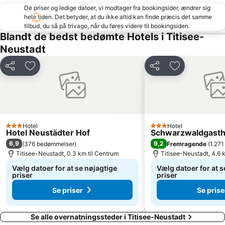
De priser og ledige datoer, vi modtager fra bookingsider, ændrer sig
hele tiden. Det betyder, at du ikke altid kan finde præcis det samme
tilbud, du så på trivago, når du føres videre til bookingsiden.
Blandt de bedst bedømte Hotels i Titisee-
Neustadt
Del
Føj til favoritter
Del
Føj til favorit
Hotel
Hotel
3 Stjerner
3 Stjerner
Hotel Neustädter Hof
Schwarzwaldgasth
6,9
9,2
(
376 bedømmelser
)
Fremragende
(
1.27
Titisee-Neustadt, 0.3 km til Centrum
Titisee-Neustadt, 4.6 
Vælg datoer for at se nøjagtige
Vælg datoer for at s
priser
priser
Se priser
Se prise
Se alle overnatningssteder i Titisee-Neustadt