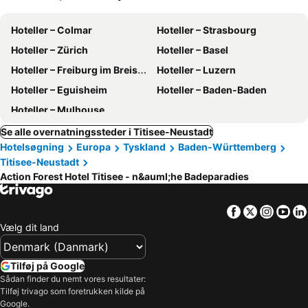
Hoteller – Colmar
Hoteller – Strasbourg
Hoteller – Zürich
Hoteller – Basel
Hoteller – Freiburg im Breisgau
Hoteller – Luzern
Hoteller – Eguisheim
Hoteller – Baden-Baden
Hoteller – Mulhouse
Se alle overnatningssteder i Titisee-Neustadt
Hotelsøgning
Europa
Tyskland
Baden-Württemberg
Titisee-Neustadt
Action Forest Hotel Titisee - n&auml;he Badeparadies
Facebook
Twitter
Insta
Yo
Vælg dit land
Tilføj på Google
Sådan finder du nemt vores resultater:
Tilføj trivago som foretrukken kilde på
Google.