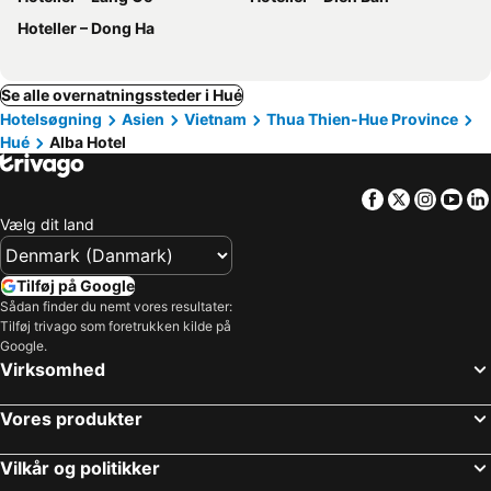
Hoteller – Dong Ha
Se alle overnatningssteder i Hué
Hotelsøgning
Asien
Vietnam
Thua Thien-Hue Province
Hué
Alba Hotel
Facebook
Twitter
Insta
Yo
Vælg dit land
Tilføj på Google
Sådan finder du nemt vores resultater:
Tilføj trivago som foretrukken kilde på
Google.
Virksomhed
Vores produkter
Vilkår og politikker