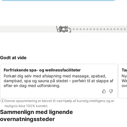
1 / 58
Godt at vide
Forfriskende spa- og wellnessfaciliteter
Ta
Forkæl dig selv med afslapning med massage, spabad,
Ny
dampbad, spa og sauna på stedet – perfekt til at slappe af
Wi
efter en dag med udforskning.
ov
Denne opsummering er blevet til ved hjælp af kunstig intelligens og er
muligvis ikke 100% korrekt.
Sammenlign med lignende
overnatningssteder