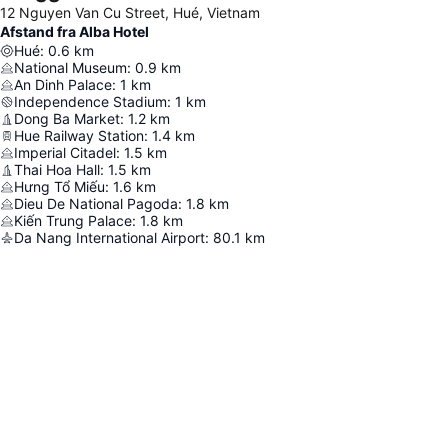
12 Nguyen Van Cu Street, Hué, Vietnam
Afstand fra Alba Hotel
Hué
:
0.6
km
National Museum
:
0.9
km
An Dinh Palace
:
1
km
Independence Stadium
:
1
km
Dong Ba Market
:
1.2
km
Hue Railway Station
:
1.4
km
Imperial Citadel
:
1.5
km
Thai Hoa Hall
:
1.5
km
Hưng Tổ Miếu
:
1.6
km
Dieu De National Pagoda
:
1.8
km
Kiến Trung Palace
:
1.8
km
Da Nang International Airport
:
80.1
km