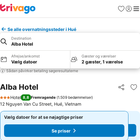
Favoritter
Log ind
Me
Se alle overnatningssteder i Hué
Destination
Alba Hotel
Afrejse/ankomst
Gæster og værelser
Vælg datoer
2 gæster, 1 værelse
Sådan påvirker betaling søgeresultaterne
Alba Hotel
Del
Føj
Hotel
8,8
Fremragende
(
1.509 bedømmelser
)
3 Stjerner
12 Nguyen Van Cu Street, Hué, Vietnam
Vælg datoer for at se nøjagtige priser
Vælg datoer for at se nøjagtige priser
Se priser
Se priser