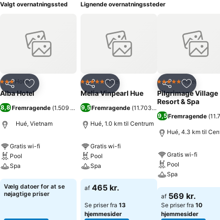
Valgt overnatningssted
Lignende overnatningssteder
Hotel
Hotel
Hotel
3 Stjerner
5 Stjerner
5 Stjerner
Del
Føj til favoritter
Del
Føj til favoritter
Del
Føj til fa
Alba Hotel
Melia Vinpearl Hue
Pilgrimage Village
Resort & Spa
8,8
9,5
Fremragende
(
1.509 bedømmelser
Fremragende
)
(
11.703 bedømmelser
)
9,5
Fremragende
(
11.
Hué, Vietnam
Hué, 1.0 km til Centrum
Hué, 4.3 km til Ce
Gratis wi-fi
Gratis wi-fi
Gratis wi-fi
Pool
Pool
Pool
Spa
Spa
Spa
Se priser
Se priser
Vælg datoer for at se
465 kr.
af
Se priser
nøjagtige priser
569 kr.
af
Se priser fra
13
Se priser fra
10
hjemmesider
hjemmesider