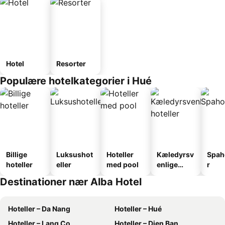
Hotel
Resorter
Populære hotelkategorier i Hué
Billige
Luksushot
Hoteller
Kæledyrsv
Spah
hoteller
eller
med pool
enlige
r
hoteller
Destinationer nær Alba Hotel
Hoteller – Da Nang
Hoteller – Hué
Hoteller – Lang Co
Hoteller – Dien Ban