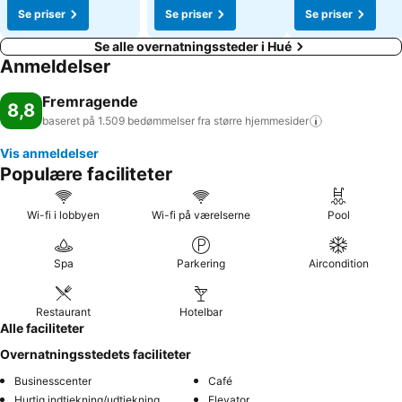
Se priser
Se priser
Se priser
Se alle overnatningssteder i Hué
Anmeldelser
Fremragende
8,8
baseret på 1.509 bedømmelser fra større
hjemmesider
Vis anmeldelser
Populære faciliteter
Wi-fi i lobbyen
Wi-fi på værelserne
Pool
Spa
Parkering
Aircondition
Restaurant
Hotelbar
Alle faciliteter
Overnatningsstedets faciliteter
Businesscenter
Café
Hurtig indtjekning/udtjekning
Elevator