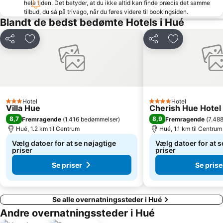
hele tiden. Det betyder, at du ikke altid kan finde præcis det samme
tilbud, du så på trivago, når du føres videre til bookingsiden.
Blandt de bedst bedømte Hotels i Hué
Del
Føj til favoritter
Del
Føj til favorit
Hotel
Hotel
3 Stjerner
4 Stjerner
Villa Hue
Cherish Hue Hotel
8,7
8,9
Fremragende
(
1.416 bedømmelser
)
Fremragende
(
7.48
Hué, 1.2 km til Centrum
Hué, 1.1 km til Centrum
Vælg datoer for at se nøjagtige
Vælg datoer for at s
priser
priser
Se priser
Se prise
Se alle overnatningssteder i Hué
Andre overnatningssteder i Hué