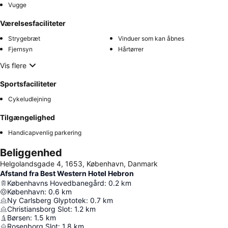
Vugge
Værelsesfaciliteter
Strygebræt
Vinduer som kan åbnes
Fjernsyn
Hårtørrer
Vis flere
Sportsfaciliteter
Cykeludlejning
Tilgængelighed
Handicapvenlig parkering
Beliggenhed
Helgolandsgade 4, 1653, København, Danmark
Afstand fra Best Western Hotel Hebron
Københavns Hovedbanegård
:
0.2
km
København
:
0.6
km
Ny Carlsberg Glyptotek
:
0.7
km
Christiansborg Slot
:
1.2
km
Børsen
:
1.5
km
Rosenborg Slot
:
1.8
km