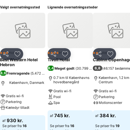
Valgt overnatningssted
Lignende overnatningssteder
Hotel
Hotel
Hotel
3 Stjerner
4 Stjerner
2 Stjerner
Del
Føj til favoritter
Del
Føj til favoritter
Del
Føj til fa
Best Western Hotel
Tivoli Hotel
Cabinn Copenhag
Hebron
8,4
6,8
Meget godt
(
30.799 bedømmelser
(
46.157 bedømme
)
8,6
Fremragende
(
5.472 bedømmelser
)
0.7 km til Københavns
København, 1.2 km t
hovedbanegård
Centrum
København, Danmark
Gratis wi-fi
Gratis wi-fi
Gratis wi-fi
Pool
Parkering
Parkering
Spa
Motionscenter
Kæledyr tilladt
Se priser
Se priser
745 kr.
384 kr.
af
af
Se priser
930 kr.
af
Se priser fra
16
Se priser fra
16
Se priser fra
19