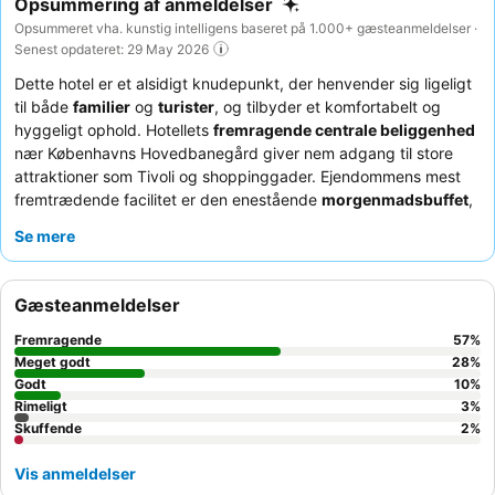
Opsummering af anmeldelser
Opsummeret vha. kunstig intelligens baseret på 1.000+ gæsteanmeldelser ·
Senest opdateret: 29 May 2026
Dette hotel er et alsidigt knudepunkt, der henvender sig ligeligt
til både
familier
og
turister
, og tilbyder et komfortabelt og
hyggeligt ophold. Hotellets
fremragende centrale beliggenhed
nær Københavns Hovedbanegård giver nem adgang til store
attraktioner som Tivoli og shoppinggader. Ejendommens mest
fremtrædende facilitet er den enestående
morgenmadsbuffet
,
der byder på et bredt udvalg af friske, økologiske og
Se mere
traditionelle retter, herunder en populær vaffelstation. Gæsterne
roser konsekvent
receptionsteamet
for deres venlighed og
hjælpsomhed, hvilket bidrager til en positiv og mindeværdig
Gæsteanmeldelser
oplevelse. For et mere roligt ophold kan du overveje at anmode
om et værelse med udsigt til haven.
Fremragende
57
%
Meget godt
28
%
Godt
10
%
Rimeligt
3
%
Skuffende
2
%
Vis anmeldelser