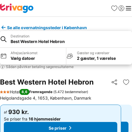
Favoritter
Log ind
Me
Se alle overnatningssteder i København
Destination
Best Western Hotel Hebron
Afrejse/ankomst
Gæster og værelser
Vælg datoer
2 gæster, 1 værelse
Sådan påvirker betaling søgeresultaterne
Best Western Hotel Hebron
Del
Føj
Hotel
8,6
Fremragende
(
5.472 bedømmelser
)
3 Stjerner
Helgolandsgade 4, 1653, København, Danmark
930 kr.
930 kr.
af
af
Se priser fra
16 hjemmesider
Se priser fra
16 hjemmesider
Se priser
Se priser