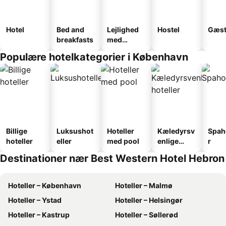
Hotel
Bed and
Lejlighed
Hostel
Gæst
breakfasts
med
faciliteter
Populære hotelkategorier i København
Billige
Luksushot
Hoteller
Kæledyrsv
Spah
hoteller
eller
med pool
enlige
r
hoteller
Destinationer nær Best Western Hotel Hebron
Hoteller – København
Hoteller – Malmø
Hoteller – Ystad
Hoteller – Helsingør
Hoteller – Kastrup
Hoteller – Søllerød