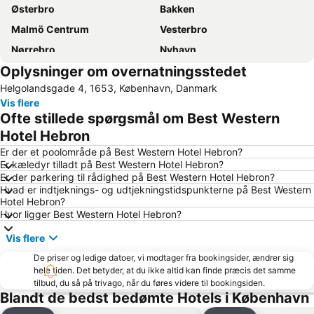
Østerbro
Bakken
Malmö Centrum
Vesterbro
Nørrebro
Nyhavn
Oplysninger om overnatningsstedet
Tivoli
Valbyparken
Helgolandsgade 4, 1653, København, Danmark
Ørestad
Parken Stadium
Vis flere
Rådhuspladsen
Fisketorvet
Ofte stillede spørgsmål om Best Western
Bella Center
Kongens Nytorv
Hotel Hebron
Marienlyst
Operaen
Er der et poolområde på Best Western Hotel Hebron?
Er kæledyr tilladt på Best Western Hotel Hebron?
Christianshavn
Roskilde Festival
Er der parkering til rådighed på Best Western Hotel Hebron?
Hvad er indtjeknings- og udtjekningstidspunkterne på Best Western
Nørreport station
Malmö Centralstation
Hotel Hebron?
Indre By
Hornbæk Vest
Hvor ligger Best Western Hotel Hebron?
Royal Copenhagen
Islands Brygge
Vis flere
København Zoo
Dyrehaven
De priser og ledige datoer, vi modtager fra bookingsider, ændrer sig
hele tiden. Det betyder, at du ikke altid kan finde præcis det samme
Strøget
Snekkersten
tilbud, du så på trivago, når du føres videre til bookingsiden.
Christiania
Christiansborg Palace
Blandt de bedst bedømte Hotels i København
Frederiksberg Centret
Rødovre Centrum