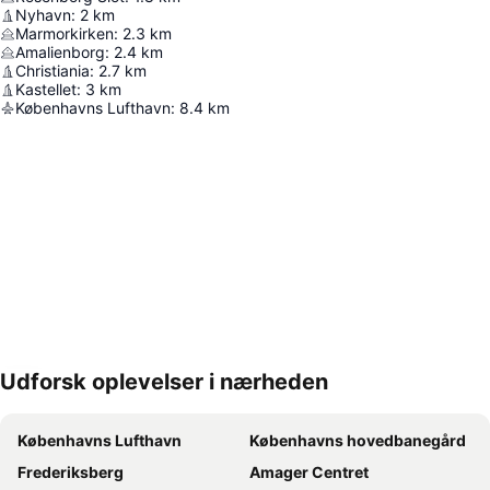
Nyhavn
:
2
km
Marmorkirken
:
2.3
km
Amalienborg
:
2.4
km
Christiania
:
2.7
km
Kastellet
:
3
km
Københavns Lufthavn
:
8.4
km
Udforsk oplevelser i nærheden
Udvid kort
Københavns Lufthavn
Københavns hovedbanegård
Frederiksberg
Amager Centret