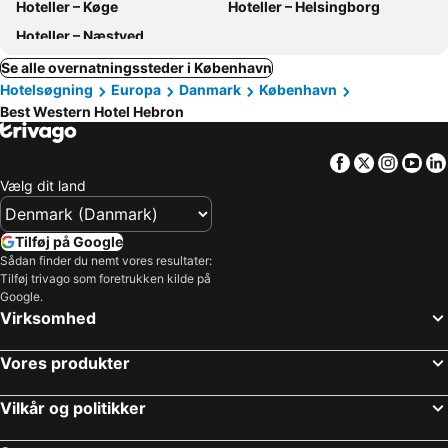
Hoteller – Køge
Hoteller – Helsingborg
Hoteller – Næstved
Se alle overnatningssteder i København
Hotelsøgning
Europa
Danmark
København
Best Western Hotel Hebron
Facebook
Twitter
Insta
Yo
Vælg dit land
Tilføj på Google
Sådan finder du nemt vores resultater:
Tilføj trivago som foretrukken kilde på
Google.
Virksomhed
Vores produkter
Vilkår og politikker