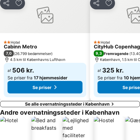
Del
Føj til favoritter
Del
Føj til favorit
Helsingør Havn
Malmö Arena
Lilla Torg
Brøndby Stadion
Amalienborg Slot
Rungsted Havn
Ballerup Centret
Langelinie
Hotel
Hotel
2 Stjerner
2 Stjerner
Kastellet
Københavns Bymuseum
Cabinn Metro
CityHub Copenha
7,0
9,3
(
26.799 bedømmelser
)
Fremragende
(
13.4
Hundige
Home of Carlsberg
4.5 km til Københavns Lufthavn
København, 1.5 km til
Fredensborg slot
Copenhagen Port
506 kr.
325 kr.
af
af
Se priser fra
17 hjemmesider
Se priser fra
10 hje
Se priser
Se prise
Se alle overnatningssteder i København
Andre overnatningssteder i København