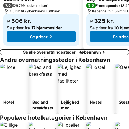
7,0
9,3
(
26.799 bedømmelser
)
Fremragende
(
13.4
Hundige
Home of Carlsberg
4.5 km til Københavns Lufthavn
København, 1.5 km til
Fredensborg slot
Copenhagen Port
506 kr.
325 kr.
af
af
Se priser fra
17 hjemmesider
Se priser fra
10 hje
Se priser
Se prise
Se alle overnatningssteder i København
Andre overnatningssteder i København
Hotel
Bed and
Lejlighed
Hostel
Gæst
breakfasts
med
faciliteter
Populære hotelkategorier i København