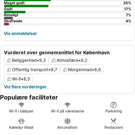
Meget godt
35
%
Godt
17
%
Rimeligt
7
%
Skuffende
4
%
Vis anmeldelser
Vurderet over gennemsnittet for København
Beliggenhed
•
9,3
Atmosfære
•
9,2
Offentlig transport
•
8,7
Morgenmad
•
8,6
Wi-fi
•
8,5
Vis flere vurderinger
Populære faciliteter
Wi-fi i lobbyen
Wi-fi på værelserne
Parkering
Kæledyr tilladt
Aircondition
Restaurant