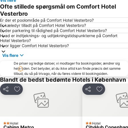
Vis flere
Rådhuspladsen
Fisketorvet
Ofte stillede spørgsmål om Comfort Hotel
Bella Center
Kongens Nytorv
Vesterbro
Marienlyst
Operaen
Er der et poolområde på Comfort Hotel Vesterbro?
Er kæledyr tilladt på Comfort Hotel Vesterbro?
Christianshavn
Roskilde Festival
Er der parkering til rådighed på Comfort Hotel Vesterbro?
Hvad er indtjeknings- og udtjekningstidspunkterne på Comfort
Nørreport station
Malmö Centralstation
Hotel Vesterbro?
Indre By
Hornbæk Vest
Hvor ligger Comfort Hotel Vesterbro?
Royal Copenhagen
Islands Brygge
Vis flere
København Zoo
Dyrehaven
De priser og ledige datoer, vi modtager fra bookingsider, ændrer sig
hele tiden. Det betyder, at du ikke altid kan finde præcis det samme
Strøget
Snekkersten
tilbud, du så på trivago, når du føres videre til bookingsiden.
Christiania
Christiansborg Palace
Blandt de bedst bedømte Hotels i København
Frederiksberg Centret
Rødovre Centrum
Del
Føj til favoritter
Del
Føj til favorit
Helsingør Havn
Malmö Arena
Lilla Torg
Brøndby Stadion
Amalienborg Slot
Rungsted Havn
Ballerup Centret
Langelinie
Hotel
Hotel
2 Stjerner
2 Stjerner
Cabinn Metro
CityHub Copenha
Kastellet
Københavns Bymuseum