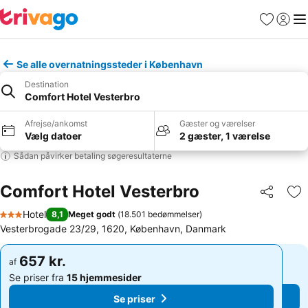
Favoritter
Log ind
Me
Se alle overnatningssteder i København
Destination
Comfort Hotel Vesterbro
Afrejse/ankomst
Gæster og værelser
Vælg datoer
2 gæster, 1 værelse
Sådan påvirker betaling søgeresultaterne
Comfort Hotel Vesterbro
Del
Føj
Hotel
8,1
Meget godt
(
18.501 bedømmelser
)
3 Stjerner
Vesterbrogade 23/29, 1620, København, Danmark
657 kr.
657 kr.
af
af
Se priser fra
15 hjemmesider
Se priser fra
15 hjemmesider
Se priser
Se priser