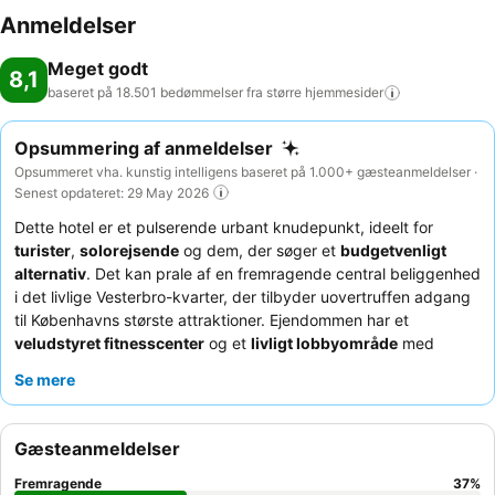
Anmeldelser
Meget godt
8,1
baseret på 18.501 bedømmelser fra større
hjemmesider
Opsummering af anmeldelser
Opsummeret vha. kunstig intelligens baseret på 1.000+ gæsteanmeldelser ·
Senest opdateret: 29 May 2026
Dette hotel er et pulserende urbant knudepunkt, ideelt for
turister
,
solorejsende
og dem, der søger et
budgetvenligt
alternativ
. Det kan prale af en fremragende central beliggenhed
i det livlige Vesterbro-kvarter, der tilbyder uovertruffen adgang
til Københavns største attraktioner. Ejendommen har et
veludstyret fitnesscenter
og et
livligt lobbyområde
med
komfortable siddepladser, perfekt til afslapning eller socialt
Se mere
samvær. Gæster roser konsekvent personalets enestående
venlighed og hjælpsomhed, og morgenmadsbuffeten beskrives
ofte som fremragende med et bredt og varieret udvalg. For et
Gæsteanmeldelser
mere roligt ophold kan du overveje at anmode om et værelse
mod haven.
Fremragende
37
%