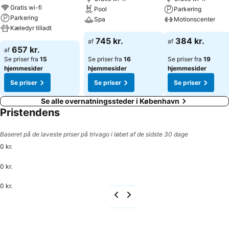
Gratis wi-fi
Pool
Parkering
Parkering
Spa
Motionscenter
Kæledyr tilladt
745 kr.
384 kr.
af
af
657 kr.
af
Se priser fra
15
Se priser fra
16
Se priser fra
19
hjemmesider
hjemmesider
hjemmesider
Se priser
Se priser
Se priser
Se alle overnatningssteder i København
Pristendens
Baseret på de laveste priser på trivago i løbet af de sidste 30 dage
0 kr.
0 kr.
0 kr.