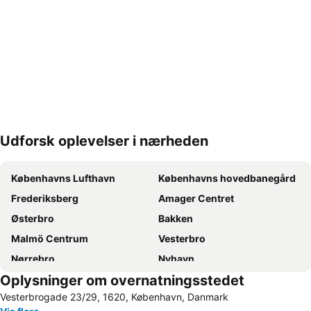
Udforsk oplevelser i nærheden
Udvid kort
Københavns Lufthavn
Københavns hovedbanegård
Frederiksberg
Amager Centret
Østerbro
Bakken
Malmö Centrum
Vesterbro
Nørrebro
Nyhavn
Oplysninger om overnatningsstedet
Tivoli
Valbyparken
Vesterbrogade 23/29, 1620, København, Danmark
Ørestad
Parken Stadium