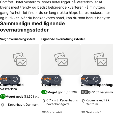
Comfort Hotel Vesterbro. Vores hotel ligger på Vesterbro, ét af
byens mest trendy og bedst beliggende kvarterer. Få minutters
gang fra hotellet finder du en lang række hippe barer, restauranter
og butikker. Når du booker vores hotel, kan du som bonus benytte
Sammenlign med lignende
vores trådløse internet uden ekstra omkostninger, og vi inkluderer
også økologisk kaffe i prisen. Københavns mest trendy bydel
overnatningssteder
Comfort Hotel Vesterbro ligger på Vesterbrogade i Københavns mest
trendy bydel, Vesterbro. Nedslidte 60’er-boliger prægede tidligere
Valgt overnatningssted
Lignende overnatningssteder
bybilledet, men bydelen er nu blevet en skøn oase. Vesterbrogade
er en af hovedstadens mest livlige gader med restauranter, barer og
små torve, og er du til shopping i København, skal du helt sikkert
forbi Vesterbro.
Hotel
Hotel
Hotel
3 Stjerner
4 Stjerner
2 Stjerner
Del
Føj til favoritter
Del
Føj til favoritter
Del
Føj til fa
Comfort Hotel
Tivoli Hotel
Cabinn Copenhag
Vesterbro
8,4
6,8
Meget godt
(
30.799 bedømmelser
(
46.157 bedømme
)
8,1
Meget godt
(
18.501 bedømmelser
)
0.7 km til Københavns
København, 1.2 km t
hovedbanegård
Centrum
København, Danmark
Gratis wi-fi
Gratis wi-fi