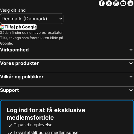
Facebook
Twitter
Insta
Yo
Vælg dit land
Tilføj på Google
Sådan finder du nemt vores resultater:
Tilføj trivago som foretrukken kilde på
Google.
Virksomhed
Vores produkter
Vilkår og politikker
Support
Log ind for at få eksklusive
medlemsfordele
Tilpas din oplevelse
Loyalitetstilbud og medlemspriser