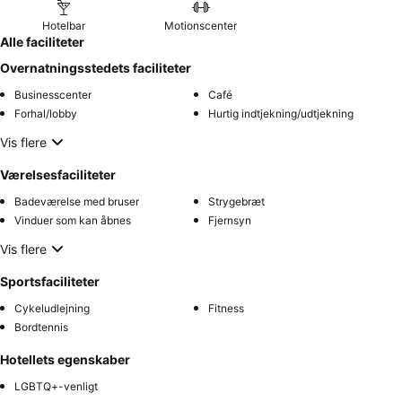
Hotelbar
Motionscenter
Alle faciliteter
Overnatningsstedets faciliteter
Businesscenter
Café
Forhal/lobby
Hurtig indtjekning/udtjekning
Vis flere
Værelsesfaciliteter
Badeværelse med bruser
Strygebræt
Vinduer som kan åbnes
Fjernsyn
Vis flere
Sportsfaciliteter
Cykeludlejning
Fitness
Bordtennis
Hotellets egenskaber
LGBTQ+-venligt