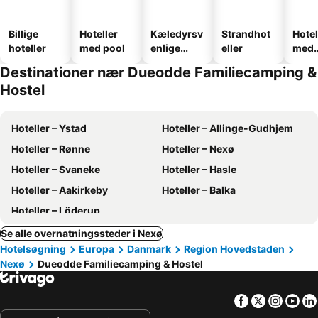
Billige
Hoteller
Kæledyrsv
Strandhot
Hotel
hoteller
med pool
enlige
eller
med
hoteller
park
Destinationer nær Dueodde Familiecamping &
Hostel
Hoteller – Ystad
Hoteller – Allinge-Gudhjem
Hoteller – Rønne
Hoteller – Nexø
Hoteller – Svaneke
Hoteller – Hasle
Hoteller – Aakirkeby
Hoteller – Balka
Hoteller – Löderup
Se alle overnatningssteder i Nexø
Hotelsøgning
Europa
Danmark
Region Hovedstaden
Nexø
Dueodde Familiecamping & Hostel
Facebook
Twitter
Insta
Yo