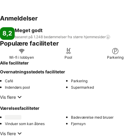
Anmeldelser
Meget godt
8,2
baseret på 1.248 bedømmelser fra større
hjemmesider
Populære faciliteter
Wi-fi i lobbyen
Pool
Parkering
Alle faciliteter
Overnatningsstedets faciliteter
Café
Parkering
Indendørs pool
Supermarked
Vis flere
Værelsesfaciliteter
Badeværelse med bruser
Vinduer som kan åbnes
Fjernsyn
Vis flere