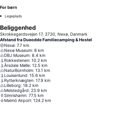
For børn
Legeplads
Beliggenhed
Skrokkegardsvejen 17, 3730, Nexø, Danmark
Afstand fra Dueodde Familiecamping & Hostel
Nexø
:
7.7
km
Nexø Museum
:
8
km
DBJ Museum
:
8.4
km
Rokkestenen
:
10.2
km
Årsdale Mølle
:
12.5
km
NaturBornholm
:
13.1
km
Louisenlund
:
15.6
km
Rytterknægten
:
17.9
km
Lilleborg
:
18.2
km
Melstedgård
:
23.9
km
Simrishamn
:
77.5
km
Malmö Airport
:
124.2
km