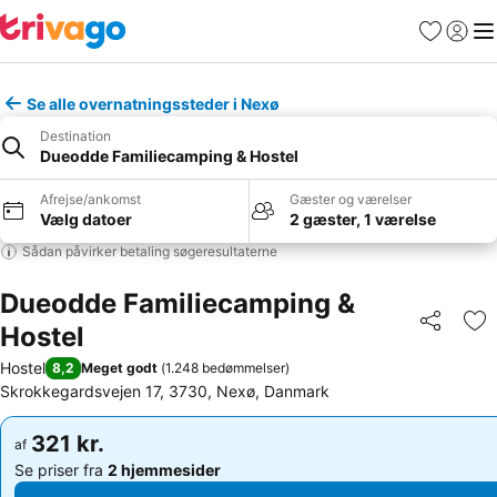
Favoritter
Log ind
Me
Se alle overnatningssteder i Nexø
Destination
Dueodde Familiecamping & Hostel
Afrejse/ankomst
Gæster og værelser
Vælg datoer
2 gæster, 1 værelse
Sådan påvirker betaling søgeresultaterne
Dueodde Familiecamping &
Hostel
Del
Føj
Hostel
8,2
Meget godt
(
1.248 bedømmelser
)
Skrokkegardsvejen 17, 3730, Nexø, Danmark
321 kr.
321 kr.
af
af
Se priser fra
2 hjemmesider
Se priser fra
2 hjemmesider