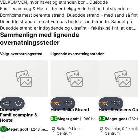
VELKOMMEN, hvor havet og stranden bor… Dueodde
Familiecamping & Hostel der er beliggende helt ned til stranden –
Bornholms mest berømte strand. Dueodde strand – med sand så fint
Dueodde strand er en af Europas bedste sandstrande. Sandet på
Dueodde strand er indbydende og ultrafint – faktisk så fint, at det
Sammenlign med lignende
har været brugt til timeglas. Vandet klart og rent – og med mange
revler, så der både er lavt og dybt tæt på kysten. Vi tilbyder
overnatningssteder
overnatning med afslappet og uformel atmosfære. Vores Hostel har
plads til alle, både - børn og voksne - og til dig der vandrer, cykler
Valgt overnatningssted
Lignende overnatningssteder
eller udforsker øen i bil. Værelserne er alle med eget badeværelse.
Vores Hostel har indendørs svømmehal, legeplads og hyggelig cafe.
Hostel
Hotel
Hotel
3 Stjerner
3 Stjerner
Del
Føj til favoritter
Del
Føj til favoritter
Del
Føj til fa
Dueodde
Hotel Balka Strand
Hotel Siemsens G
Familiecamping &
8,3
8,2
Meget godt
(
1.089 bedømmelser
Meget godt
)
(
762 
Hostel
Balka, 0.1 km til
Svaneke, 0.2 km til
8,2
Meget godt
(
1.248 bedømmelser
)
Centrum
Centrum