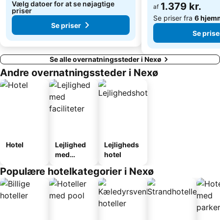
Vælg datoer for at se nøjagtige
1.379 kr.
af
priser
Se priser fra
6 hjem
Se priser
Se prise
Se alle overnatningssteder i Nexø
Andre overnatningssteder i Nexø
Hotel
Lejlighed
Lejligheds
med
hotel
faciliteter
Populære hotelkategorier i Nexø