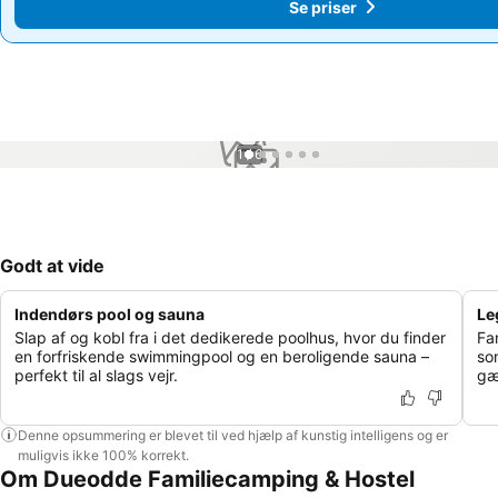
Se priser
Se priser
1 / 6
Godt at vide
Indendørs pool og sauna
Le
Slap af og kobl fra i det dedikerede poolhus, hvor du finder
Fa
en forfriskende swimmingpool og en beroligende sauna –
so
perfekt til al slags vejr.
gæ
Denne opsummering er blevet til ved hjælp af kunstig intelligens og er
muligvis ikke 100% korrekt.
Om Dueodde Familiecamping & Hostel