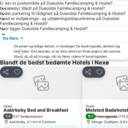
Er der et poolområde på Dueodde Familiecamping & Hostel?
Er kæledyr tilladt på Dueodde Familiecamping & Hostel?
Er der parkering til rådighed på Dueodde Familiecamping & Hostel?
Hvad er indtjeknings- og udtjekningstidspunkterne på Dueodde
Familiecamping & Hostel?
Hvor ligger Dueodde Familiecamping & Hostel?
Vis flere
De priser og ledige datoer, vi modtager fra bookingsider, ændrer sig
hele tiden. Det betyder, at du ikke altid kan finde præcis det samme
tilbud, du så på trivago, når du føres videre til bookingsiden.
Blandt de bedst bedømte Hotels i Nexø
Del
Føj til favoritter
Del
Føj til favorit
Hotel
Hotel
Aakirkeby Bed and Breakfast
Melsted Badehotel
7,3
9,1
(
137 bedømmelser
)
Fremragende
(
714 
Aakirkeby, 0.1 km til Centrum
Allinge-Gudhjem, 9.8 k