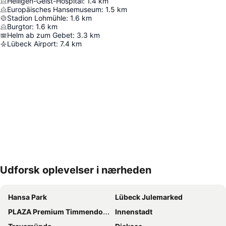
Heiligen-Geist-Hospital
:
1.4
km
Europäisches Hansemuseum
:
1.5
km
Stadion Lohmühle
:
1.6
km
Burgtor
:
1.6
km
Helm ab zum Gebet
:
3.3
km
Lübeck Airport
:
7.4
km
Udforsk oplevelser i nærheden
Udvid kort
Hansa Park
Lübeck Julemarked
PLAZA Premium Timmendorfer Strand
Innenstadt