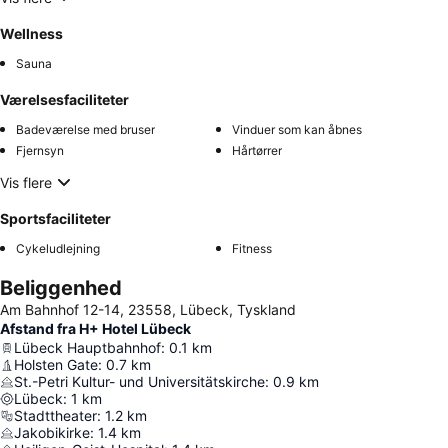
Wellness
Sauna
Værelsesfaciliteter
Badeværelse med bruser
Vinduer som kan åbnes
Fjernsyn
Hårtørrer
Vis flere
Sportsfaciliteter
Cykeludlejning
Fitness
Beliggenhed
Am Bahnhof 12-14, 23558, Lübeck, Tyskland
Afstand fra H+ Hotel Lübeck
Lübeck Hauptbahnhof
:
0.1
km
Holsten Gate
:
0.7
km
St.-Petri Kultur- und Universitätskirche
:
0.9
km
Lübeck
:
1
km
Stadttheater
:
1.2
km
Jakobikirke
:
1.4
km