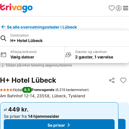
Favoritter
Log ind
Me
Se alle overnatningssteder i Lübeck
Destination
H+ Hotel Lübeck
Afrejse/ankomst
Gæster og værelser
Vælg datoer
2 gæster, 1 værelse
Sådan påvirker betaling søgeresultaterne
H+ Hotel Lübeck
Del
Føj
Hotel
8,5
Fremragende
(
6.219 bedømmelser
)
4 Stjerner
Am Bahnhof 12-14, 23558, Lübeck, Tyskland
449 kr.
449 kr.
af
af
Se priser fra
14 hjemmesider
Se priser fra
14 hjemmesider
Se priser
Se priser