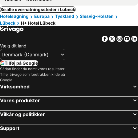
Se alle overnatningssteder i Lübeck
Hotelsøgning
Europa
Tyskland
Slesvig-Holsten
Lübeck
H+ Hotel Lübeck
Facebook
Twitter
Insta
Yo
Vælg dit land
Tilføj på Google
Sådan finder du nemt vores resultater:
Tilføj trivago som foretrukken kilde på
Google.
Virksomhed
Vores produkter
Vilkår og politikker
Support