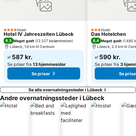
Musik- und Kongreßhalle Lübeck
St Lorenz Nord
Remise
Maritim Golfpark Ostsee
Country- und Westerntage
Seeblick
Hotel
Hotel
Schloß Ahrensburg
Ostseebad Boltenhagen Strandklinik
4 Stjerner
3 Stjerner
Hotel IV Jahreszeiten Lübeck
Das Hotelchen
Norderstedt Mitte Metro Station
Timmendorf - Poel
8,3
8,4
Meget godt
(
12.327 bedømmelser
)
Meget godt
(
1.480 
Lübeck, 1.6 km til Centrum
Lübeck, 2.3 km til Cen
NDR 2 Silvester on the Beach
Karl-May-Festival
587 kr.
590 kr.
af
af
Kalkberghöhlen
Kellersee
Se priser fra
13 hjemmesider
Se priser fra
3 hjem
Se priser
Se prise
Se alle overnatningssteder i Lübeck
Andre overnatningssteder i Lübeck