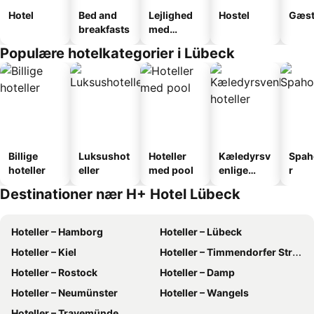
Hotel
Bed and
Lejlighed
Hostel
Gæst
breakfasts
med
faciliteter
Populære hotelkategorier i Lübeck
Billige
Luksushot
Hoteller
Kæledyrsv
Spah
hoteller
eller
med pool
enlige
r
hoteller
Destinationer nær H+ Hotel Lübeck
Hoteller – Hamborg
Hoteller – Lübeck
Hoteller – Kiel
Hoteller – Timmendorfer Strand
Hoteller – Rostock
Hoteller – Damp
Hoteller – Neumünster
Hoteller – Wangels
Hoteller – Travemünde