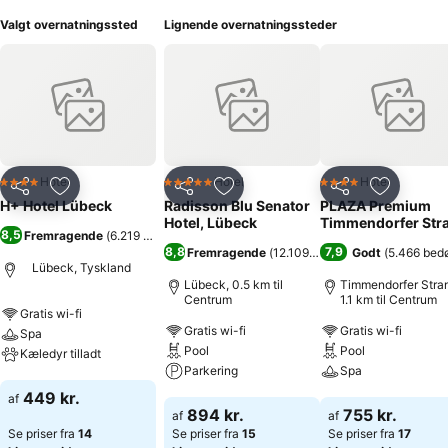
Valgt overnatningssted
Lignende overnatningssteder
Hotel
Hotel
Hotel
4 Stjerner
5 Stjerner
4 Stjerner
Del
Føj til favoritter
Del
Føj til favoritter
Del
Føj til fa
H+ Hotel Lübeck
Radisson Blu Senator
PLAZA Premium
Hotel, Lübeck
Timmendorfer Str
8,5
Fremragende
(
6.219 bedømmelser
)
8,8
7,9
Fremragende
(
12.109 bedømmelser
Godt
(
)
5.466 bed
Lübeck, Tyskland
Lübeck, 0.5 km til
Timmendorfer Stra
Centrum
1.1 km til Centrum
Gratis wi-fi
Gratis wi-fi
Gratis wi-fi
Spa
Pool
Pool
Kæledyr tilladt
Parkering
Spa
Se priser
449 kr.
af
Se priser
Se priser
894 kr.
755 kr.
af
af
Se priser fra
14
Se priser fra
15
Se priser fra
17