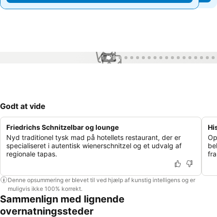
1 / 79
Godt at vide
Friedrichs Schnitzelbar og lounge
Hi
Nyd traditionel tysk mad på hotellets restaurant, der er
Op
specialiseret i autentisk wienerschnitzel og et udvalg af
be
regionale tapas.
fr
Denne opsummering er blevet til ved hjælp af kunstig intelligens og er
muligvis ikke 100% korrekt.
Sammenlign med lignende
overnatningssteder