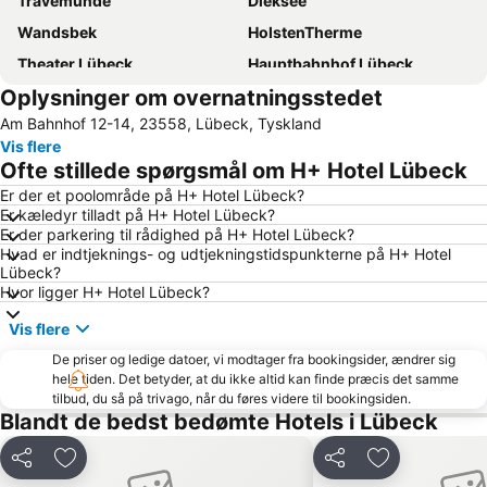
Travemünde
Dieksee
Wandsbek
HolstenTherme
Theater Lübeck
Hauptbahnhof Lübeck
Oplysninger om overnatningsstedet
Jenfeld
Lückbeck lufthavn
Am Bahnhof 12-14, 23558, Lübeck, Tyskland
Ostsee-Therme
Golf Club Treudelberg
Vis flere
Rahlstedt
Rathaus Lübeck
Ofte stillede spørgsmål om H+ Hotel Lübeck
Travemünder Woche
Volksdorf
Er der et poolområde på H+ Hotel Lübeck?
Er kæledyr tilladt på H+ Hotel Lübeck?
Bramfeld
Holstentor
Er der parkering til rådighed på H+ Hotel Lübeck?
Ratzeburger See
Gut Basthorst
Hvad er indtjeknings- og udtjekningstidspunkterne på H+ Hotel
Lübeck?
Dom zu Lübeck
Hanseatic City of Lübeck
Hvor ligger H+ Hotel Lübeck?
SeaLife Oceanic Aquarium
Poppenbüttel
Vis flere
Beach Center Hamburg
St Gertrud
De priser og ledige datoer, vi modtager fra bookingsider, ændrer sig
Plöner Schloss
Strand Boltenhagen
hele tiden. Det betyder, at du ikke altid kan finde præcis det samme
tilbud, du så på trivago, når du føres videre til bookingsiden.
Biosphärenreservat Schaalsee
Farmsen-Berne
Blandt de bedst bedømte Hotels i Lübeck
Bunte Kuh
Karls Erlebnishof
Del
Føj til favoritter
Del
Føj til favorit
Ratzeburger Dom
Gut Kaden Golf und Landclub