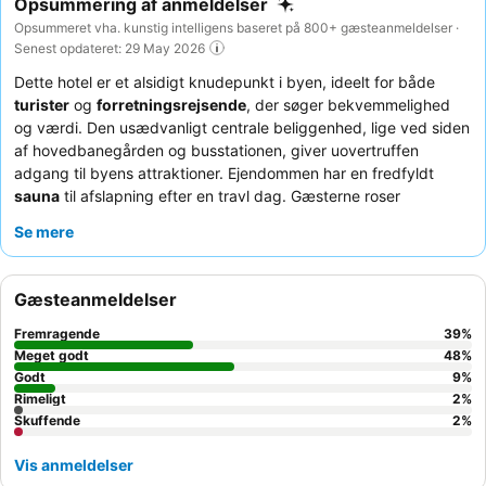
Opsummering af anmeldelser
Opsummeret vha. kunstig intelligens baseret på 800+ gæsteanmeldelser ·
Senest opdateret: 29 May 2026
Dette hotel er et alsidigt knudepunkt i byen, ideelt for både
turister
og
forretningsrejsende
, der søger bekvemmelighed
og værdi. Den usædvanligt centrale beliggenhed, lige ved siden
af hovedbanegården og busstationen, giver uovertruffen
adgang til byens attraktioner. Ejendommen har en fredfyldt
sauna
til afslapning efter en travl dag. Gæsterne roser
konsekvent det venlige og professionelle personale, og
Se mere
morgenmadsbuffeten
er et højdepunkt med et omfattende og
varieret udvalg. For et mere roligt ophold foretrækker gæster
muligvis værelser, der ikke vender ud mod den travle togstation.
Gæsteanmeldelser
Fremragende
39
%
Meget godt
48
%
Godt
9
%
Rimeligt
2
%
Skuffende
2
%
Vis anmeldelser