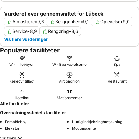
Vurderet over gennemsnittet for Lübeck
Atmosfære
•
9,6
Beliggenhed
•
9,1
Oplevelse
•
9,0
Service
•
8,9
Rengøring
•
8,6
Vis flere vurderinger
Populære faciliteter
Wi-fi i lobbyen
Wi-fi på værelserne
Spa
Kæledyr tilladt
Aircondition
Restaurant
Hotelbar
Motionscenter
Alle faciliteter
Overnatningsstedets faciliteter
Forhal/lobby
Hurtig indtjekning/udtjekning
Elevator
Motionscenter
Vis flere