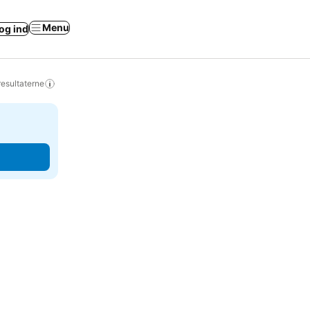
Menu
og ind
resultaterne