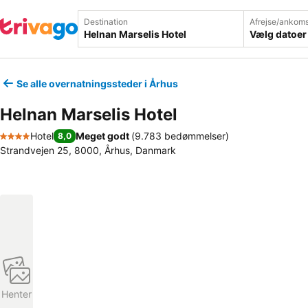
Destination
Afrejse/ankoms
Vælg datoer
Se alle overnatningssteder i Århus
Helnan Marselis Hotel
Hotel
Meget godt
(
9.783 bedømmelser
)
8,0
4 Stjerner
Strandvejen 25, 8000, Århus, Danmark
Henter