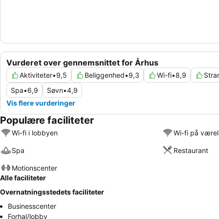
Vurderet over gennemsnittet for Århus
Aktiviteter
•
9,5
Beliggenhed
•
9,3
Wi-fi
•
8,9
Stra
Spa
•
6,9
Søvn
•
4,9
Vis flere vurderinger
Populære faciliteter
Wi-fi i lobbyen
Wi-fi på være
Spa
Restaurant
Motionscenter
Alle faciliteter
Overnatningsstedets faciliteter
Businesscenter
Forhal/lobby