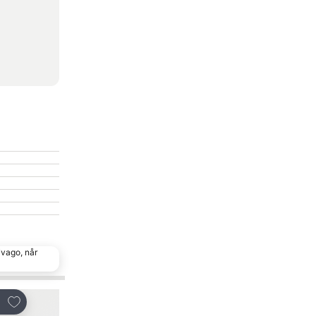
ivago, når
Føj til favoritter
Føj til favori
Del