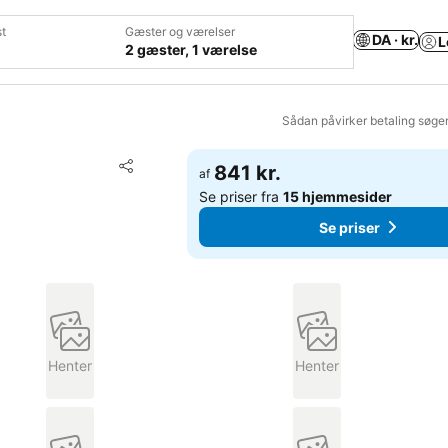
t
Gæster og værelser
DA · kr.
L
2 gæster, 1 værelse
Sådan påvirker betaling søge
Føj til favoritter
841 kr.
af
Del
Se priser fra
15 hjemmesider
Se priser
Henter
Henter