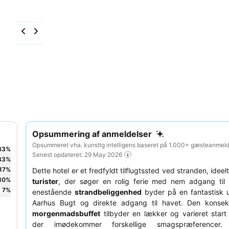
Opsummering af anmeldelser
Opsummeret vha. kunstig intelligens baseret på 1.000+ gæsteanmelde
33
%
Senest opdateret: 29 May 2026
33
%
17
%
Dette hotel er et fredfyldt tilflugtssted ved stranden, ideel
10
%
turister
, der søger en rolig ferie med nem adgang til
7
%
enestående
strandbeliggenhed
byder på en fantastisk u
Aarhus Bugt og direkte adgang til havet. Den konsek
morgenmadsbuffet
tilbyder en lækker og varieret star
der imødekommer forskellige smagspræferencer.