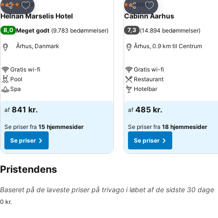
Føj til favoritter
Føj til favoritter
Hotel
Hotel
4 Stjerner
2 Stjerner
Del
Del
Helnan Marselis Hotel
Cabinn Aarhus
8,0
7,3
Meget godt
(
9.783 bedømmelser
)
(
14.894 bedømmelser
)
Århus, Danmark
Århus, 0.9 km til Centrum
Gratis wi-fi
Gratis wi-fi
Pool
Restaurant
Spa
Hotelbar
841 kr.
485 kr.
af
af
Se priser fra
15 hjemmesider
Se priser fra
18 hjemmesider
Se priser
Se priser
Pristendens
Baseret på de laveste priser på trivago i løbet af de sidste 30 dage
0 kr.