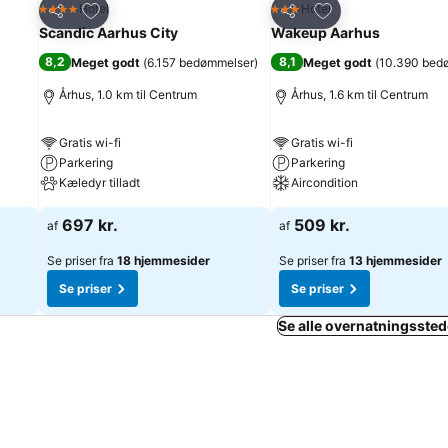
Føj til favoritter
Føj til favoritter
Hotel
Hotel
4 Stjerner
3 Stjerner
Del
Del
Scandic Aarhus City
Wakeup Aarhus
8,2
8,1
Meget godt
(
6.157 bedømmelser
)
Meget godt
(
10.390 bed
Århus, 1.0 km til Centrum
Århus, 1.6 km til Centrum
Gratis wi-fi
Gratis wi-fi
Parkering
Parkering
Kæledyr tilladt
Aircondition
697 kr.
509 kr.
af
af
Se priser fra
18 hjemmesider
Se priser fra
13 hjemmesider
Se priser
Se priser
Se alle overnatningssted