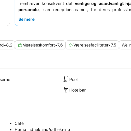
fremhæver konsekvent det
venlige og usædvanligt h
personale
, især receptionsteamet, for deres professio
assistance. For en uforglemmelig oplevelse kan du overve
Se mere
et værelse med
havudsigt
for at nyde den rolige kuliss
Bugt.
nd
•
8,2
Værelseskomfort
•
7,6
Værelsesfaciliteter
•
7,5
Well
lserne
Pool
Hotelbar
Café
Hurtig indtjekning/udtjekning