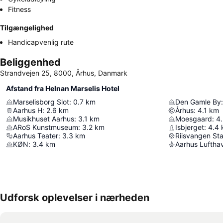
Fitness
Tilgængelighed
Handicapvenlig rute
Beliggenhed
Strandvejen 25, 8000, Århus, Danmark
Afstand fra Helnan Marselis Hotel
Marselisborg Slot
:
0.7
km
Den Gamle By
:
Aarhus H
:
2.6
km
Århus
:
4.1
km
Musikhuset Aarhus
:
3.1
km
Moesgaard
:
4
ARoS Kunstmuseum
:
3.2
km
Isbjerget
:
4.4
Aarhus Teater
:
3.3
km
Riisvangen St
KØN
:
3.4
km
Aarhus Luftha
Udforsk oplevelser i nærheden