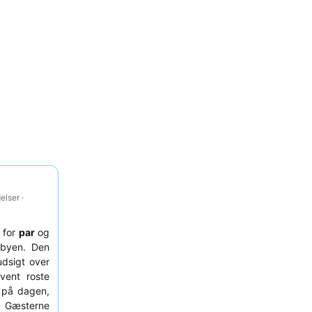
lser ·
t for
par
og
 byen. Den
dsigt over
vent roste
t på dagen,
 Gæsterne