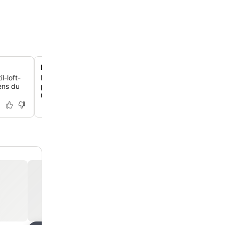
Døgnåben selvbetjenings kaffestation
l-loft-
Nyd en friskbrygget kop kaffe, te eller varm chokolade 
ens du
på dagen ved den dedikerede selvbetjeningsstation næ
receptionen.