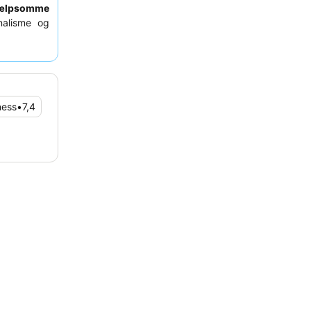
jælpsomme
nalisme og
je at booke
e af Aarhus
ness
•
7,4