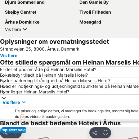
Djurs Sommerland
Den Gamle By
Skejby Centret
Tivoli Friheden
Århus Domkirke
Moesgård
Vis flere
Oplysninger om overnatningsstedet
Strandvejen 25, 8000, Århus, Danmark
Vis flere
Ofte stillede spørgsmål om Helnan Marselis H
Er der et poolområde på Helnan Marselis Hotel?
Er kæledyr tilladt på Helnan Marselis Hotel?
Er der parkering til rådighed på Helnan Marselis Hotel?
Hvad er indtjeknings- og udtjekningstidspunkterne på Helnan Marsel
Hvor ligger Helnan Marselis Hotel?
Vis flere
De priser og ledige datoer, vi modtager fra bookingsider, ændrer sig hele 
du føres videre til bookingsiden.
Blandt de bedst bedømte Hotels i Århus
Populært valg
Føj til favoritter
Føj til favoritter
Del
Del