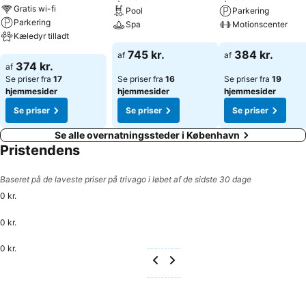
og underholdningsprogram giver gæsterne mulighed for frit at
Gratis wi-fi
Pool
Parkering
planlægge deres fritid. Det udendørs poolområde egner sig
Parkering
Spa
Motionscenter
fremragende til aktive fridage samt til gæster der dyrker vandsport
Kæledyr tilladt
regelmæssigt. Lidt afveksling tilbydes i form af mulighed for at køre
Se priser
Se priser
745 kr.
384 kr.
af
af
på cykel/mountainbike og et fitnessstudie. Vandrerhjemmets
Se priser
374 kr.
af
animationsmedarbejdere organiserer diverse underholdning for
Se priser fra
17
Se priser fra
16
Se priser fra
19
både børn og voksne. Forplejning: Der er forskellige gastronomiske
hjemmesider
hjemmesider
hjemmesider
faciliteter, såsom en morgenmadsrestaurant, en café og en bar.
Se priser
Se priser
Se priser
Hver dag tilbydes der en kontinental morgenbuffet og frokost.
Overnatningsstedet stiller også snacks til rådighed. Der kan vælges
Se alle overnatningssteder i København
imellem alkoholholdige drikkevarer.
Pristendens
Baseret på de laveste priser på trivago i løbet af de sidste 30 dage
0 kr.
0 kr.
0 kr.