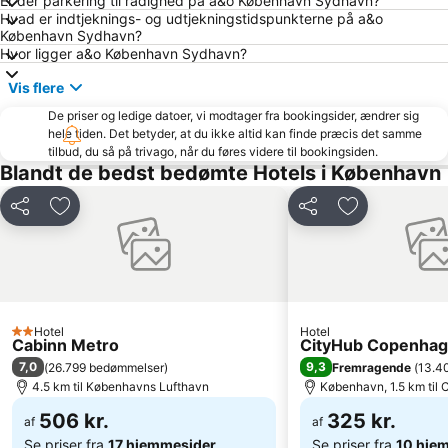
Er der parkering til rådighed på a&o København Sydhavn?
Hvad er indtjeknings- og udtjekningstidspunkterne på a&o
Nørreport station
Malmö Centralstation
København Sydhavn?
Indre By
Hornbæk Vest
Hvor ligger a&o København Sydhavn?
Royal Copenhagen
Islands Brygge
Vis flere
København Zoo
Dyrehaven
De priser og ledige datoer, vi modtager fra bookingsider, ændrer sig
hele tiden. Det betyder, at du ikke altid kan finde præcis det samme
Strøget
Snekkersten
tilbud, du så på trivago, når du føres videre til bookingsiden.
Christiania
Christiansborg Palace
Blandt de bedst bedømte Hotels i København
Frederiksberg Centret
Rødovre Centrum
Del
Føj til favoritter
Del
Føj til favorit
Helsingør Havn
Malmö Arena
Lilla Torg
Brøndby Stadion
Amalienborg Slot
Rungsted Havn
Ballerup Centret
Langelinie
Hotel
Hotel
2 Stjerner
Kastellet
Københavns Bymuseum
Cabinn Metro
CityHub Copenha
7,0
9,3
(
26.799 bedømmelser
)
Fremragende
(
13.4
Hundige
Home of Carlsberg
4.5 km til Københavns Lufthavn
København, 1.5 km til
Fredensborg slot
Copenhagen Port
506 kr.
325 kr.
af
af
Se priser fra
17 hjemmesider
Se priser fra
10 hje