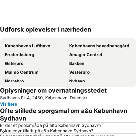
Udforsk oplevelser i nærheden
Udvid kort
Københavns Lufthavn
Københavns hovedbanegård
Frederiksberg
Amager Centret
Østerbro
Bakken
Malmö Centrum
Vesterbro
Nørrebro
Nyhavn
Oplysninger om overnatningsstedet
Tivoli
Valbyparken
Sydhavns Pl. 4, 2450, København, Danmark
Ørestad
Parken Stadium
Vis flere
Rådhuspladsen
Fisketorvet
Ofte stillede spørgsmål om a&o København
Bella Center
Kongens Nytorv
Sydhavn
Marienlyst
Operaen
Er der et poolområde på a&o København Sydhavn?
Er kæledyr tilladt på a&o København Sydhavn?
Christianshavn
Roskilde Festival