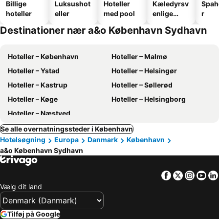
Billige
Luksushot
Hoteller
Kæledyrsv
Spah
hoteller
eller
med pool
enlige
r
hoteller
Destinationer nær a&o København Sydhavn
Hoteller – København
Hoteller – Malmø
Hoteller – Ystad
Hoteller – Helsingør
Hoteller – Kastrup
Hoteller – Søllerød
Hoteller – Køge
Hoteller – Helsingborg
Hoteller – Næstved
Se alle overnatningssteder i København
Hotelsøgning
Europa
Danmark
København
a&o København Sydhavn
Facebook
Twitter
Insta
Yo
Vælg dit land
Tilføj på Google