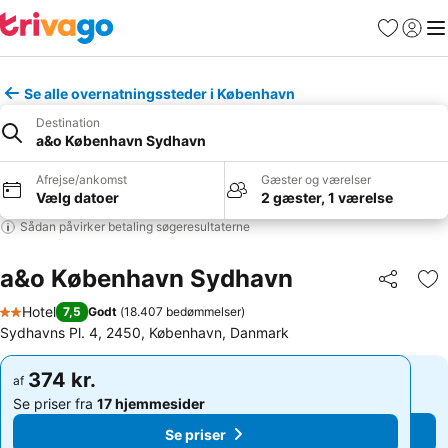
Favoritter
Log ind
Me
Se alle overnatningssteder i København
Destination
a&o København Sydhavn
Afrejse/ankomst
Gæster og værelser
Vælg datoer
2 gæster, 1 værelse
Sådan påvirker betaling søgeresultaterne
a&o København Sydhavn
Del
Føj
Hotel
7,5
Godt
(
18.407 bedømmelser
)
2 Stjerner
Sydhavns Pl. 4, 2450, København, Danmark
374 kr.
374 kr.
af
af
Se priser fra
17 hjemmesider
Se priser fra
17 hjemmesider
Se priser
Se priser