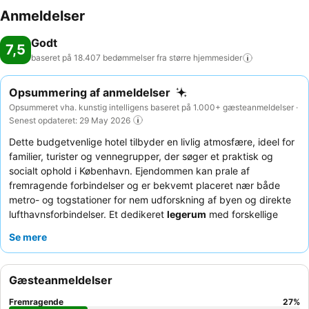
Anmeldelser
Godt
7,5
baseret på 18.407 bedømmelser fra større
hjemmesider
Opsummering af anmeldelser
Opsummeret vha. kunstig intelligens baseret på 1.000+ gæsteanmeldelser ·
Senest opdateret: 29 May 2026
Dette budgetvenlige hotel tilbyder en livlig atmosfære, ideel for
familier, turister og vennegrupper, der søger et praktisk og
socialt ophold i København. Ejendommen kan prale af
fremragende forbindelser og er bekvemt placeret nær både
metro- og togstationer for nem udforskning af byen og direkte
lufthavnsforbindelser. Et dedikeret
legerum
med forskellige
aktiviteter tilbyder underholdning for de yngre gæster.
Se mere
Personalets hjælpsomhed og den meget roste
morgenmadsbuffet
, der inkluderer en populær
pandekagemaskine
, forbedrer konsekvent gæsteoplevelsen.
Gæsteanmeldelser
For et mere roligt ophold kan du overveje at anmode om et
værelse, der vender væk fra hovedvejen.
Fremragende
27
%