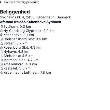
Handicapvenlig parkering
Beliggenhed
Sydhavns Pl. 4, 2450, København, Danmark
Afstand fra a&o København Sydhavn
Sydhavn
:
0.3
km
Ny Carlsberg Glyptotek
:
2.9
km
København
:
3.1
km
Christiansborg Slot
:
3.5
km
Børsen
:
3.7
km
Rosenborg Slot
:
4.3
km
Nyhavn
:
4.3
km
Christiania
:
4.6
km
Marmorkirken
:
4.7
km
Amalienborg
:
4.8
km
Kastellet
:
5.5
km
Københavns Lufthavn
:
7.8
km