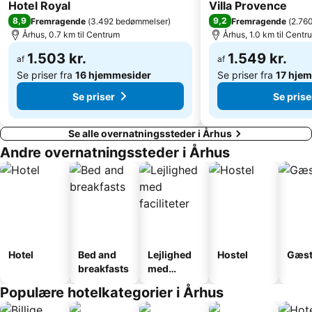
5 Stjerner
4 Stjerner
Hotel Royal
Villa Provence
8,9
9,2
Fremragende
(
3.492 bedømmelser
)
Fremragende
(
2.76
Århus, 0.7 km til Centrum
Århus, 1.0 km til Centr
1.503 kr.
1.549 kr.
af
af
Se priser fra
16 hjemmesider
Se priser fra
17 hje
Se priser
Se prise
Se alle overnatningssteder i Århus
Andre overnatningssteder i Århus
Hotel
Bed and
Lejlighed
Hostel
Gæst
breakfasts
med
faciliteter
Populære hotelkategorier i Århus