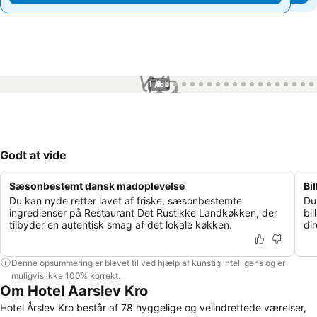
1 / 83
Godt at vide
Sæsonbestemt dansk madoplevelse
Bi
Du kan nyde retter lavet af friske, sæsonbestemte
Du
ingredienser på Restaurant Det Rustikke Landkøkken, der
bi
tilbyder en autentisk smag af det lokale køkken.
di
Denne opsummering er blevet til ved hjælp af kunstig intelligens og er
muligvis ikke 100% korrekt.
Om Hotel Aarslev Kro
Hotel Årslev Kro består af 78 hyggelige og velindrettede værelser,