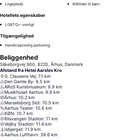
Legeplads
Måltider til børn
Hotellets egenskaber
LGBTQ+-venligt
Tilgængelighed
Handicapvenlig parkering
Beliggenhed
Silkeborgvej 900, 8220, Århus, Danmark
Afstand fra Hotel Aarslev Kro
G. Clausens Vej
:
7.1
km
Den Gamle By
:
9.5
km
ARoS Kunstmuseum
:
9.9
km
Musikhuset Aarhus
:
9.9
km
Århus
:
10.2
km
Marselisborg Slot
:
10.5
km
Aarhus Teater
:
10.6
km
KØN
:
10.7
km
Riisvangen Stadion
:
11
km
Vejlby Stadion
:
11.4
km
Isbjerget
:
11.9
km
Aarhus Lufthavn
:
39.6
km