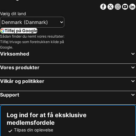
Facebook
Twitter
Insta
Yo
Vælg dit land
Tilføj på Google
Sådan finder du nemt vores resultater:
Tilføj trivago som foretrukken kilde på
Google.
Virksomhed
Vores produkter
Vilkår og politikker
Support
Log ind for at få eksklusive
medlemsfordele
Tilpas din oplevelse