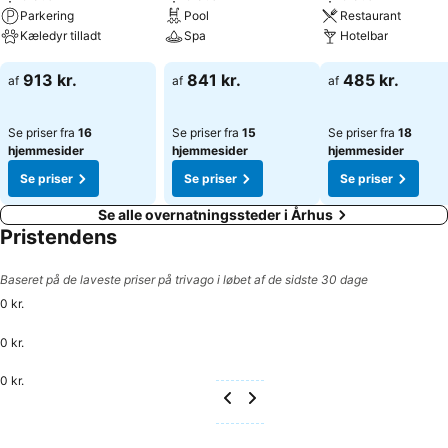
Parkering
Pool
Restaurant
Kæledyr tilladt
Spa
Hotelbar
Se priser
Se priser
Se priser
913 kr.
841 kr.
485 kr.
af
af
af
Se priser fra
16
Se priser fra
15
Se priser fra
18
hjemmesider
hjemmesider
hjemmesider
Se priser
Se priser
Se priser
Se alle overnatningssteder i Århus
Pristendens
Baseret på de laveste priser på trivago i løbet af de sidste 30 dage
0 kr.
0 kr.
0 kr.