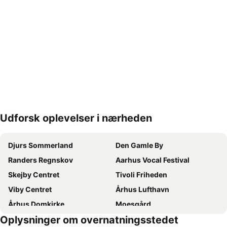
Udforsk oplevelser i nærheden
Udvid kort
Djurs Sommerland
Den Gamle By
Randers Regnskov
Aarhus Vocal Festival
Skejby Centret
Tivoli Friheden
Viby Centret
Århus Lufthavn
Århus Domkirke
Moesgård
Oplysninger om overnatningsstedet
Horsens Harbour
Århus Bymuseum