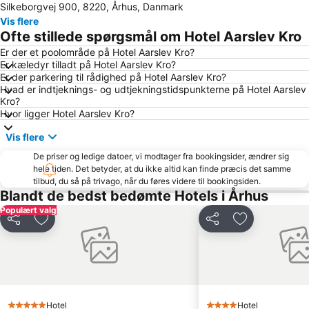
Silkeborgvej 900, 8220, Århus, Danmark
Northside Festival
City Vest
Vis flere
Himmelbjerget
Storcenter Nord
Ofte stillede spørgsmål om Hotel Aarslev Kro
Mols-Linien Ferries
Saksild
Er der et poolområde på Hotel Aarslev Kro?
Er kæledyr tilladt på Hotel Aarslev Kro?
Aarhus Festival
Umbrako DK Festival
Er der parkering til rådighed på Hotel Aarslev Kro?
Skandinavisk Dyrepark
Viking Moot Festival
Hvad er indtjeknings- og udtjekningstidspunkterne på Hotel Aarslev
Kro?
The country out of the closet
home
Hvor ligger Hotel Aarslev Kro?
Sauntering Danish graphic art through 200 years
Vis flere
De priser og ledige datoer, vi modtager fra bookingsider, ændrer sig
hele tiden. Det betyder, at du ikke altid kan finde præcis det samme
tilbud, du så på trivago, når du føres videre til bookingsiden.
Blandt de bedst bedømte Hotels i Århus
Populært valg
Del
Føj til favoritter
Del
Føj til favorit
Hotel
Hotel