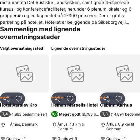
restauranten Det Rustikke Landkøkken, samt gode 4-stjernede
kursus- og konferencefaciliteter, herunder 6 plenum lokaler og 6
grupperum og en kapacitet på 2-300 personer. Der er gratis
parkering på hotellet. Hotellet er beliggende på Silkeborgvej i
Sammenlign med lignende
Brabrand med kun ca. 10 km til centrum af Århus. Hotel Årslev Kro
byder på mange forskellige faciliteter som f.eks. fodboldbane,
overnatningssteder
sandkasse, legehus/sandkasse, gynger, grønt område, udendørs
borde og bænke, en hyggelig restaurant, samt motel- og
Valgt overnatningssted
Lignende overnatningssteder
hotelværelser, familierum, hyggelige små tagværelser og store
business suiter. Hotel Årslev Kro består af 3 sammenbyggede
bygninger. Den første blev opført i midten af 1800-tallet, og de
senere tilbygninger er opført i 1974. Den oprindelige bygning var en
landbrugsejendom og blev senere omdannet til en "landevejskro".
Den oprindelige hovedbygning er erklæret bevaringsværdig.
Hotel
Hotel
Hotel
3 Stjerner
4 Stjerner
2 Stjerner
Del
Føj til favoritter
Del
Føj til favoritter
Del
Føj til fa
Hotel Aarslev Kro
Helnan Marselis Hotel
Cabinn Aarhus
7,4
8,0
7,3
(
4.863 bedømmelser
)
Meget godt
(
9.783 bedømmelser
(
14.894 bedømm
)
Århus, Danmark
Århus, 4.1 km til
Århus, 0.9 km til
Centrum
Centrum
Gratis wi-fi
Gratis wi-fi
Gratis wi-fi