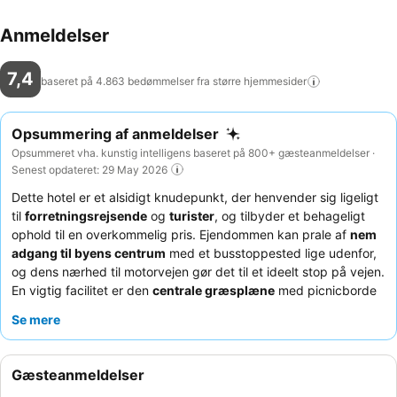
Anmeldelser
7,4
baseret på 4.863 bedømmelser fra større
hjemmesider
Opsummering af anmeldelser
Opsummeret vha. kunstig intelligens baseret på 800+ gæsteanmeldelser ·
Senest opdateret: 29 May 2026
Dette hotel er et alsidigt knudepunkt, der henvender sig ligeligt
til
forretningsrejsende
og
turister
, og tilbyder et behageligt
ophold til en overkommelig pris. Ejendommen kan prale af
nem
adgang til byens centrum
med et busstoppested lige udenfor,
og dens nærhed til motorvejen gør det til et ideelt stop på vejen.
En vigtig facilitet er den
centrale græsplæne
med picnicborde
og liggestole, der giver et afslappende udendørsområde.
Se mere
Gæsterne roser konsekvent
personalet
for deres enestående
venlighed og
morgenmadsbuffeten
for dens omfattende og
varierede udvalg. For et mere roligt ophold, vælg et værelse
Gæsteanmeldelser
mod haven.