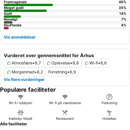
Fremragende
40
%
Meget godt
35
%
Godt
14
%
Rimeligt
7
%
Skuffende
4
%
Vis anmeldelser
Vurderet over gennemsnittet for Århus
Atmosfære
•
9,7
Oplevelse
•
8,8
Wi-fi
•
8,6
Morgenmad
•
8,2
Forretning
•
6,9
Vis flere vurderinger
Populære faciliteter
Wi-fi i lobbyen
Wi-fi på værelserne
Parkering
Kæledyr tilladt
Restaurant
Hotelbar
Alle faciliteter