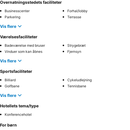
Overnatningsstedets faciliteter
Businesscenter
Forhal/lobby
Parkering
Terrasse
Vis flere
Værelsesfaciliteter
Badeværelse med bruser
Strygebræt
Vinduer som kan åbnes
Fjernsyn
Vis flere
Sportsfaciliteter
Billiard
Cykeludlejning
Golfbane
Tennisbane
Vis flere
Hotellets tema/type
Konferencehotel
For børn