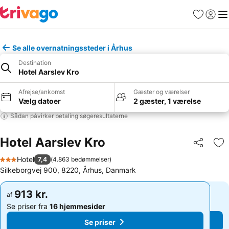
Favoritter
Log ind
Me
Se alle overnatningssteder i Århus
Destination
Hotel Aarslev Kro
Afrejse/ankomst
Gæster og værelser
Vælg datoer
2 gæster, 1 værelse
Sådan påvirker betaling søgeresultaterne
Hotel Aarslev Kro
Del
Føj
Hotel
7,4
(
4.863 bedømmelser
)
3 Stjerner
Silkeborgvej 900, 8220, Århus, Danmark
913 kr.
913 kr.
af
af
Se priser fra
16 hjemmesider
Se priser fra
16 hjemmesider
Se priser
Se priser