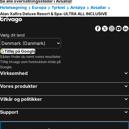
Se alle overnatningssteder i Avsallar
Hotelsøgning
Europa
Tyrkiet
Antalya
Avsallar
Alan Xafira Deluxe Resort & Spa-ULTRA ALL INCLUSIVE
Facebook
Twitter
Insta
Yo
Vælg dit land
Tilføj på Google
Sådan finder du nemt vores resultater:
Tilføj trivago som foretrukken kilde på
Google.
Virksomhed
Vores produkter
Vilkår og politikker
Support