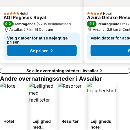
Hotel
Hotel
5 Stjerner
5 Stjerner
AQI Pegasos Royal
Azura Deluxe Resort
9,2
9,1
Fremragende
(
5.205 bedømmelser
)
Fremragende
(
12.1
Avsallar, 2.7 km til Centrum
Avsallar, 2.9 km til Ce
Vælg datoer for at se nøjagtige
Vælg datoer for at s
priser
Se priser
S
Se alle overnatningssteder i Avsallar
Andre overnatningssteder i Avsallar
Hotel
Lejlighed
Resorter
Lejligheds
med
hotel