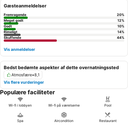
organiserede diskoture for at opleve Alanyas pulserende
alkoholfri drikkevarer. Kreditkort: Følgende kreditkort accepteres:
Gæsteanmeldelser
natteliv.
Visa og MasterCard.
Fremragende
20
%
Meget godt
12
%
Godt
10
%
Rimeligt
14
%
Skuffende
44
%
Vis anmeldelser
Bedst bedømte aspekter af dette overnatningssted
Atmosfære
•
8,1
Vis flere vurderinger
Populære faciliteter
Wi-fi i lobbyen
Wi-fi på værelserne
Pool
Spa
Aircondition
Restaurant