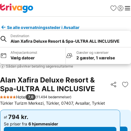
Favoritter
Log ind
Me
Se alle overnatningssteder i Avsallar
Destination
Alan Xafira Deluxe Resort & Spa-ULTRA ALL INCLUSIVE
Afrejse/ankomst
Gæster og værelser
Vælg datoer
2 gæster, 1 værelse
Sådan påvirker betaling søgeresultaterne
Alan Xafira Deluxe Resort &
Spa-ULTRA ALL INCLUSIVE
Del
Føj
Hotel
7,0
(
11.494 bedømmelser
)
5 Stjerner
Türkler Turizm Merkezi, Türkler, 07407, Avsallar, Tyrkiet
794 kr.
794 kr.
af
af
Se priser fra
6 hjemmesider
Se priser fra
6 hjemmesider