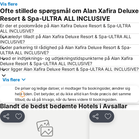
Vis flere
Damlatas Public Beach
Damlatas Cave
Ofte stillede spørgsmål om Alan Xafira Deluxe
Alanya Bus Terminal
Damlatas Aqua Center
Resort & Spa-ULTRA ALL INCLUSIVE
Statue of Ataturk
Evrenseki Buyuk Halk Plaji
Er der et poolområde på Alan Xafira Deluxe Resort & Spa-ULTRA
ALL INCLUSIVE?
Summer Garden
Amphiteater
Er kæledyr tilladt på Alan Xafira Deluxe Resort & Spa-ULTRA ALL
INCLUSIVE?
Side Market
Starlight Convention Center Kizilagac
Er der parkering til rådighed på Alan Xafira Deluxe Resort & Spa-
Titreyengöl
Alarahan
ULTRA ALL INCLUSIVE?
Hvad er indtjeknings- og udtjekningstidspunkterne på Alan Xafira
Alara Castle
Keykubat Beach
Deluxe Resort & Spa-ULTRA ALL INCLUSIVE?
Hvor ligger Alan Xafira Deluxe Resort & Spa-ULTRA ALL INCLUSIVE?
Dim Cave
Dim River
Evrenseki Bati Public Beach
Büyük Selale
Vis flere
Apollon Temple
Alanya Triatlon
De priser og ledige datoer, vi modtager fra bookingsider, ændrer sig
hele tiden. Det betyder, at du ikke altid kan finde præcis det samme
Suleymaniye Mosque
Portakal Plajı
tilbud, du så på trivago, når du føres videre til bookingsiden.
Blandt de bedst bedømte Hotels i Avsallar
Adventure Park Oyimpinar
Green Canyon Cruise
Del
Føj til favoritter
Del
Føj til favorit