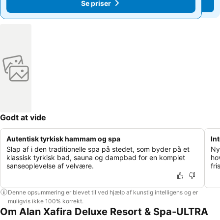
Se priser
Se priser
Godt at vide
Autentisk tyrkisk hammam og spa
In
Slap af i den traditionelle spa på stedet, som byder på et
Ny
klassisk tyrkisk bad, sauna og dampbad for en komplet
ho
sanseoplevelse af velvære.
fr
Denne opsummering er blevet til ved hjælp af kunstig intelligens og er
muligvis ikke 100% korrekt.
Om Alan Xafira Deluxe Resort & Spa-ULTRA