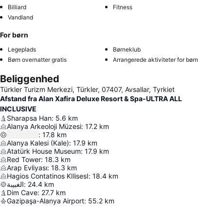
Billiard
Fitness
Vandland
For børn
Legeplads
Børneklub
Børn overnatter gratis
Arrangerede aktiviteter for børn
Beliggenhed
Türkler Turizm Merkezi, Türkler, 07407, Avsallar, Tyrkiet
Afstand fra Alan Xafira Deluxe Resort & Spa-ULTRA ALL
INCLUSIVE
Sharapsa Han
:
5.6
km
Alanya Arkeoloji Müzesi
:
17.2
km
:
17.8
km
Alanya Kalesi (Kale)
:
17.9
km
Atatürk House Museum
:
17.9
km
Red Tower
:
18.3
km
Arap Evliyası
:
18.3
km
Hagios Contatinos KIlisesI
:
18.4
km
الغبيبة
:
24.4
km
Dim Cave
:
27.7
km
Gazipaşa-Alanya Airport
:
55.2
km