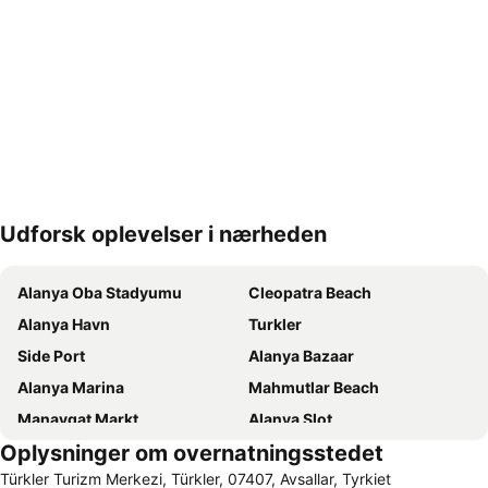
Udforsk oplevelser i nærheden
Udvid kort
Alanya Oba Stadyumu
Cleopatra Beach
Alanya Havn
Turkler
Side Port
Alanya Bazaar
Alanya Marina
Mahmutlar Beach
Manavgat Markt
Alanya Slot
Oplysninger om overnatningsstedet
Side Belediyesi Royal Beach
Side ancient places
Türkler Turizm Merkezi, Türkler, 07407, Avsallar, Tyrkiet
Sealanya Dolphin Park
Kargicak