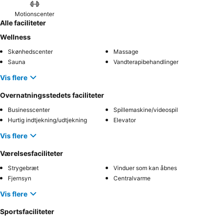
Motionscenter
Alle faciliteter
Wellness
Skønhedscenter
Massage
Sauna
Vandterapibehandlinger
Vis flere
Overnatningsstedets faciliteter
Businesscenter
Spillemaskine/videospil
Hurtig indtjekning/udtjekning
Elevator
Vis flere
Værelsesfaciliteter
Strygebræt
Vinduer som kan åbnes
Fjernsyn
Centralvarme
Vis flere
Sportsfaciliteter