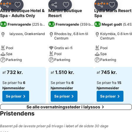
Hotel
Hotel
Hotel
4 Stjerner
5 Stjerner
Del
Føj til favoritter
Del
Føj til favoritter
Del
Føj til fa
Alizo Boutique Hotel &
Martini Boutique
Lydia Maris Resort
Spa - Adults Only
Resort
Spa
9,6
9,2
8,3
Fremragende
(
225 bedømmelser
Fremragende
)
(
359 bedømmelser
Meget godt
)
(
5.45
Ialyssos, Grækenland
Rhodos by, 6.8 km til
Kolymbia, 0.6 km ti
Centrum
Centrum
Pool
Gratis wi-fi
Pool
Spa
Pool
Spa
Parkering
Parkering
Parkering
732 kr.
1.510 kr.
745 kr.
af
af
af
Se priser fra
6
Se priser fra
6
Se priser fra
15
hjemmesider
hjemmesider
hjemmesider
Se priser
Se priser
Se priser
Se alle overnatningssteder i Ialyssos
Pristendens
Baseret på de laveste priser på trivago i løbet af de sidste 30 dage