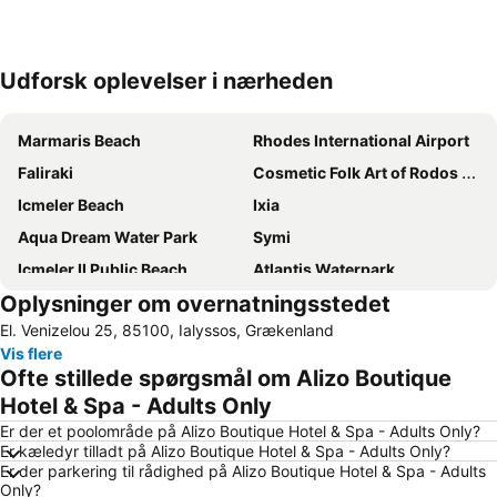
Udforsk oplevelser i nærheden
Udvid kort
Marmaris Beach
Rhodes International Airport
Faliraki
Cosmetic Folk Art of Rodos Museum
Icmeler Beach
Ixia
Aqua Dream Water Park
Symi
Icmeler II Public Beach
Atlantis Waterpark
Oplysninger om overnatningsstedet
Tsambika Beach
Marmaris fountain
El. Venizelou 25, 85100, Ialyssos, Grækenland
Old Town Gates
Faliraki
Vis flere
Elli beach
Afandou
Ofte stillede spørgsmål om Alizo Boutique
Lardos
Ialisos
Hotel & Spa - Adults Only
The Palace of the Grand Master
Stegna
Er der et poolområde på Alizo Boutique Hotel & Spa - Adults Only?
Er kæledyr tilladt på Alizo Boutique Hotel & Spa - Adults Only?
Symi Island One day Cruise
Rhodes City Tour
Er der parkering til rådighed på Alizo Boutique Hotel & Spa - Adults
Only?
Μedieval city of Rhodes
Faliraki 4