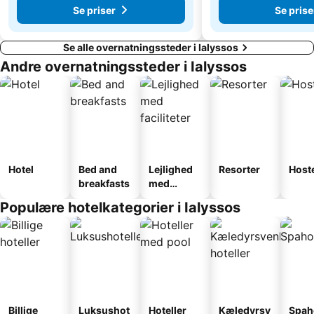
Se priser
Se prise
Se alle overnatningssteder i Ialyssos
Andre overnatningssteder i Ialyssos
Hotel
Bed and
Lejlighed
Resorter
Host
breakfasts
med
faciliteter
Populære hotelkategorier i Ialyssos
Billige
Luksushot
Hoteller
Kæledyrsv
Spah