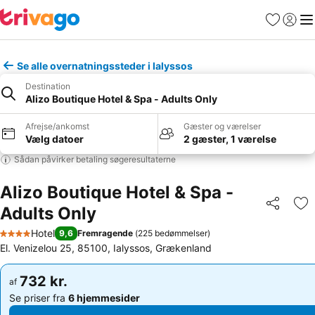
Favoritter
Log ind
Me
Se alle overnatningssteder i Ialyssos
Destination
Alizo Boutique Hotel & Spa - Adults Only
Afrejse/ankomst
Gæster og værelser
Vælg datoer
2 gæster, 1 værelse
Sådan påvirker betaling søgeresultaterne
Alizo Boutique Hotel & Spa -
Adults Only
Del
Føj
Hotel
9,6
Fremragende
(
225 bedømmelser
)
4 Stjerner
El. Venizelou 25, 85100, Ialyssos, Grækenland
732 kr.
732 kr.
af
af
Se priser fra
6 hjemmesider
Se priser fra
6 hjemmesider