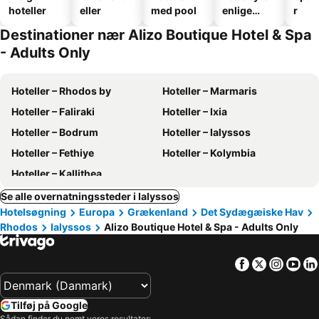
hoteller
eller
med pool
enlige
r
hoteller
Destinationer nær Alizo Boutique Hotel & Spa
- Adults Only
Hoteller – Rhodos by
Hoteller – Marmaris
Hoteller – Faliraki
Hoteller – Ixia
Hoteller – Bodrum
Hoteller – Ialyssos
Hoteller – Fethiye
Hoteller – Kolymbia
Hoteller – Kallithea
Se alle overnatningssteder i Ialyssos
Hotelsøgning
Europa
Grækenland
Det Sydægæiske Hav
Rhodos
Ialyssos
Alizo Boutique Hotel & Spa - Adults Only
Facebook
Twitter
Insta
Yo
Tilføj på Google
Sådan finder du nemt vores resultater: