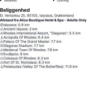
Vandresti
Dykning
Beliggenhed
El. Venizelou 25, 85100, Ialyssos, Grækenland
Afstand fra Alizo Boutique Hotel & Spa - Adults Only
Ialyssos
:
0.9
km
Ancient Ialysos
:
2
km
Rhodes International Airport, "Diagoras"
:
5.5
km
Acropolis Of Rhodes
:
6.4
km
Palace Of The Grand Master
:
7.7
km
Diagoras Stadium
:
7.7
km
Medieval Town Of Rhodes
:
7.8
km
Ενυδρείο
:
8
km
Colossus Of Rhodes
:
8.3
km
Fort Of St. Nicholaos
:
8.3
km
Petaloudes (Valley Of The Butterflies)
:
11.6
km