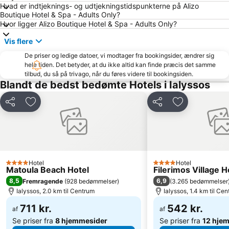
Hvad er indtjeknings- og udtjekningstidspunkterne på Alizo
Anthony Quinn's bay
Kolimbia
Boutique Hotel & Spa - Adults Only?
Hvor ligger Alizo Boutique Hotel & Spa - Adults Only?
Golden Beach
Acropolis of Lindos
Vis flere
Kiotari
Marmaris Yacht Marina
De priser og ledige datoer, vi modtager fra bookingsider, ændrer sig
26. 28th October - NO anniversary
Kallithea terme
hele tiden. Det betyder, at du ikke altid kan finde præcis det samme
Faliraki 5
Panormitis Monastery
tilbud, du så på trivago, når du føres videre til bookingsiden.
Blandt de bedst bedømte Hotels i Ialyssos
Club Mistral Marti Marina Beach
Marmaris Kalesi
Grand Bazzar
Bar Street
Del
Føj til favoritter
Del
Føj til favorit
Mersin Limani
Archaeological Museum of Rhodes
Water Park Faliraki
Embonas Natural Kyparissos Forest
Aghios Nikolaos
Hotel
Hotel
4 Stjerner
4 Stjerner
Matoula Beach Hotel
Filerimos Village H
8,5
6,9
Fremragende
(
928 bedømmelser
)
(
3.265 bedømmelser
Ialyssos, 2.0 km til Centrum
Ialyssos, 1.4 km til Ce
711 kr.
542 kr.
af
af
Se priser fra
8 hjemmesider
Se priser fra
12 hje