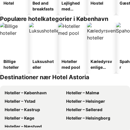
Hotel
Bed and
Lejlighed
Hostel
Gæst
breakfasts
med
faciliteter
Populære hotelkategorier i København
Billige
Luksushot
Hoteller
Kæledyrsv
Spah
hoteller
eller
med pool
enlige
r
hoteller
Destinationer nær Hotel Astoria
Hoteller – København
Hoteller – Malmø
Hoteller – Ystad
Hoteller – Helsingør
Hoteller – Kastrup
Hoteller – Søllerød
Hoteller – Køge
Hoteller – Helsingborg
Hoteller – Næstved