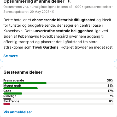
Opsummering af anmeldelser
Opsummeret vha. kunstig intelligens baseret på 1.000+ gæsteanmeldelser ·
Senest opdateret: 29 May 2026
Dette hotel er et
charmerende historisk tilflugtssted
og ideelt
for turister og budgetrejsende, der søger en central base i
København. Dets
uovertrufne centrale beliggenhed
lige ved
siden af Københavns Hovedbanegård giver nem adgang til
offentlig transport og placerer det i gåafstand fra store
attraktioner som
Tivoli Gardens
. Hotellet tilbyder en meget rost
morgenmadsbuffet
med et bredt udvalg, der sikrer en
Se mere
tilfredsstillende start på dagen. Gæsterne fremhæver
konsekvent det
venlige og hjælpsomme receptionsteam
, som
er tilgængeligt 24/7. For en mere rolig oplevelse kan du overveje
Gæsteanmeldelser
at bede om et værelse, der vender væk fra jernbanelinjerne.
Fremragende
39
%
Meget godt
31
%
Godt
17
%
Rimeligt
7
%
Skuffende
6
%
Vis anmeldelser