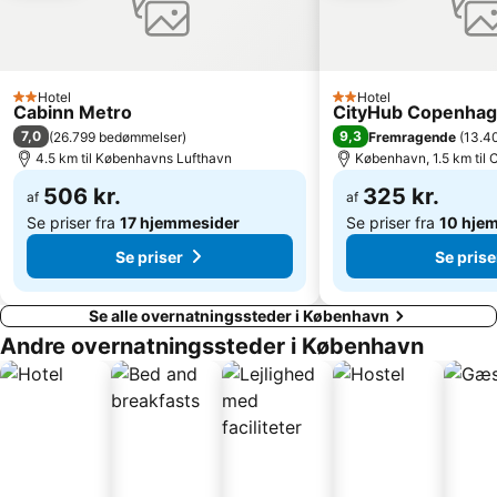
Helsingør Havn
Malmö Arena
Lilla Torg
Brøndby Stadion
Amalienborg Slot
Rungsted Havn
Hotel
Hotel
2 Stjerner
2 Stjerner
Cabinn Metro
CityHub Copenha
Ballerup Centret
Langelinie
7,0
9,3
(
26.799 bedømmelser
)
Fremragende
(
13.4
4.5 km til Københavns Lufthavn
København, 1.5 km til
Kastellet
Københavns Bymuseum
Hundige
506 kr.
Home of Carlsberg
325 kr.
af
af
Se priser fra
17 hjemmesider
Se priser fra
10 hje
Fredensborg slot
Copenhagen Port
Se priser
Se prise
Se alle overnatningssteder i København
Andre overnatningssteder i København