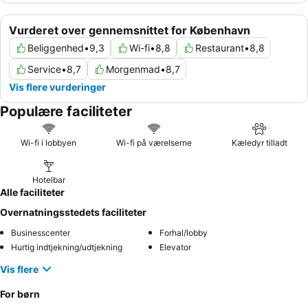
Vurderet over gennemsnittet for København
Beliggenhed
•
9,3
Wi-fi
•
8,8
Restaurant
•
8,8
Service
•
8,7
Morgenmad
•
8,7
Vis flere vurderinger
Populære faciliteter
Wi-fi i lobbyen
Wi-fi på værelserne
Kæledyr tilladt
Hotelbar
Alle faciliteter
Overnatningsstedets faciliteter
Businesscenter
Forhal/lobby
Hurtig indtjekning/udtjekning
Elevator
Vis flere
For børn