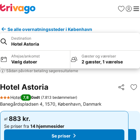
Favoritter
Log ind
Me
Se alle overnatningssteder i København
Destination
Hotel Astoria
Afrejse/ankomst
Gæster og værelser
Vælg datoer
2 gæster, 1 værelse
Sådan påvirker betaling søgeresultaterne
Hotel Astoria
Del
Føj
Hotel
7,8
Godt
(
7.813 bedømmelser
)
3 Stjerner
Banegårdspladsen 4, 1570, København, Danmark
883 kr.
883 kr.
af
af
Se priser fra
14 hjemmesider
Se priser fra
14 hjemmesider
Se priser
Se priser