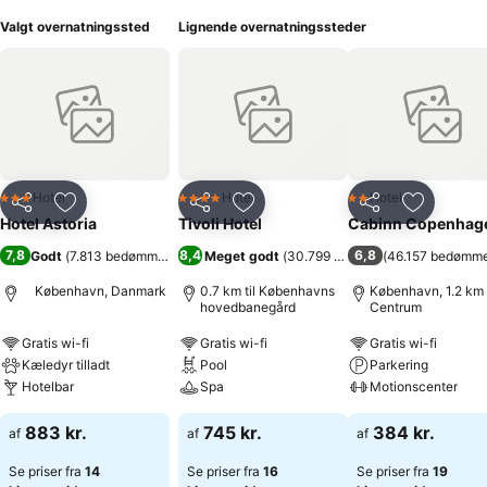
Valgt overnatningssted
Lignende overnatningssteder
Hotel
Hotel
Hotel
3 Stjerner
4 Stjerner
2 Stjerner
Del
Føj til favoritter
Del
Føj til favoritter
Del
Føj til fa
Hotel Astoria
Tivoli Hotel
Cabinn Copenhag
7,8
8,4
6,8
Godt
(
7.813 bedømmelser
)
Meget godt
(
30.799 bedømmelser
(
46.157 bedømme
)
København, Danmark
0.7 km til Københavns
København, 1.2 km t
hovedbanegård
Centrum
Gratis wi-fi
Gratis wi-fi
Gratis wi-fi
Kæledyr tilladt
Pool
Parkering
Hotelbar
Spa
Motionscenter
883 kr.
745 kr.
384 kr.
af
af
af
Se priser fra
14
Se priser fra
16
Se priser fra
19