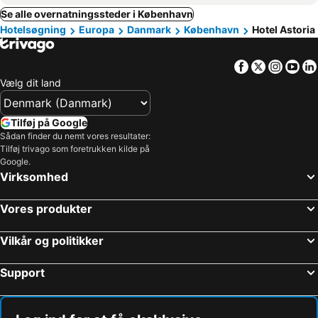
Se alle overnatningssteder i København
Hotelsøgning
Europa
Danmark
København
Hotel Astoria
Facebook
Twitter
Insta
Yo
Vælg dit land
Tilføj på Google
Sådan finder du nemt vores resultater:
Tilføj trivago som foretrukken kilde på
Google.
Virksomhed
Vores produkter
Vilkår og politikker
Support