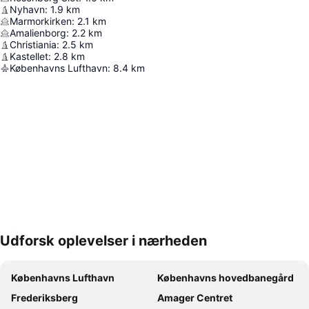
Nyhavn
:
1.9
km
Marmorkirken
:
2.1
km
Amalienborg
:
2.2
km
Christiania
:
2.5
km
Kastellet
:
2.8
km
Københavns Lufthavn
:
8.4
km
Udforsk oplevelser i nærheden
Udvid kort
Københavns Lufthavn
Københavns hovedbanegård
Frederiksberg
Amager Centret