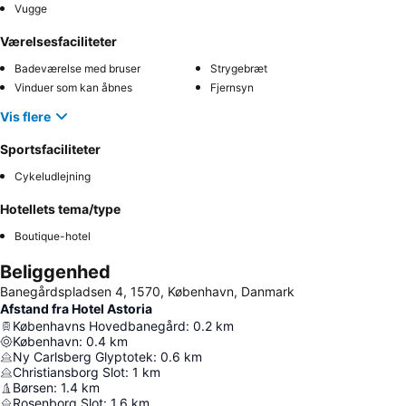
Vugge
Værelsesfaciliteter
Badeværelse med bruser
Strygebræt
Vinduer som kan åbnes
Fjernsyn
Vis flere
Sportsfaciliteter
Cykeludlejning
Hotellets tema/type
Boutique-hotel
Beliggenhed
Banegårdspladsen 4, 1570, København, Danmark
Afstand fra Hotel Astoria
Københavns Hovedbanegård
:
0.2
km
København
:
0.4
km
Ny Carlsberg Glyptotek
:
0.6
km
Christiansborg Slot
:
1
km
Børsen
:
1.4
km
Rosenborg Slot
:
1.6
km