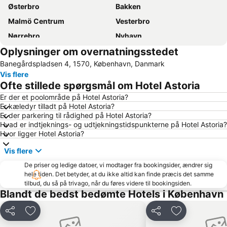
Østerbro
Bakken
Malmö Centrum
Vesterbro
Nørrebro
Nyhavn
Oplysninger om overnatningsstedet
Tivoli
Valbyparken
Banegårdspladsen 4, 1570, København, Danmark
Ørestad
Parken Stadium
Vis flere
Rådhuspladsen
Fisketorvet
Ofte stillede spørgsmål om Hotel Astoria
Bella Center
Kongens Nytorv
Er der et poolområde på Hotel Astoria?
Er kæledyr tilladt på Hotel Astoria?
Marienlyst
Operaen
Er der parkering til rådighed på Hotel Astoria?
Christianshavn
Roskilde Festival
Hvad er indtjeknings- og udtjekningstidspunkterne på Hotel Astoria?
Hvor ligger Hotel Astoria?
Nørreport station
Malmö Centralstation
Vis flere
Indre By
Hornbæk Vest
De priser og ledige datoer, vi modtager fra bookingsider, ændrer sig
Royal Copenhagen
Islands Brygge
hele tiden. Det betyder, at du ikke altid kan finde præcis det samme
København Zoo
Dyrehaven
tilbud, du så på trivago, når du føres videre til bookingsiden.
Blandt de bedst bedømte Hotels i København
Strøget
Snekkersten
Christiania
Christiansborg Palace
Del
Føj til favoritter
Del
Føj til favorit
Frederiksberg Centret
Rødovre Centrum