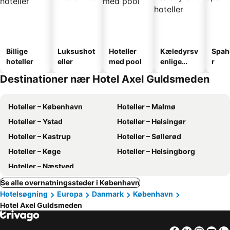
Billige
Luksushot
Hoteller
Kæledyrsv
Spah
hoteller
eller
med pool
enlige
r
hoteller
Destinationer nær Hotel Axel Guldsmeden
Hoteller – København
Hoteller – Malmø
Hoteller – Ystad
Hoteller – Helsingør
Hoteller – Kastrup
Hoteller – Søllerød
Hoteller – Køge
Hoteller – Helsingborg
Hoteller – Næstved
Se alle overnatningssteder i København
Hotelsøgning
Europa
Danmark
København
Hotel Axel Guldsmeden