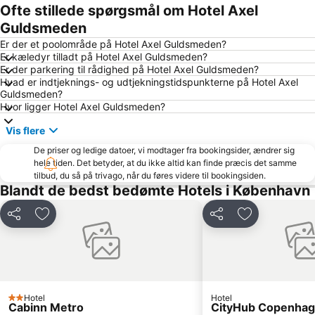
Rådhuspladsen
Fisketorvet
Ofte stillede spørgsmål om Hotel Axel
Bella Center
Kongens Nytorv
Guldsmeden
Marienlyst
Operaen
Er der et poolområde på Hotel Axel Guldsmeden?
Er kæledyr tilladt på Hotel Axel Guldsmeden?
Christianshavn
Roskilde Festival
Er der parkering til rådighed på Hotel Axel Guldsmeden?
Hvad er indtjeknings- og udtjekningstidspunkterne på Hotel Axel
Nørreport station
Malmö Centralstation
Guldsmeden?
Indre By
Hornbæk Vest
Hvor ligger Hotel Axel Guldsmeden?
Royal Copenhagen
Islands Brygge
Vis flere
København Zoo
Dyrehaven
De priser og ledige datoer, vi modtager fra bookingsider, ændrer sig
hele tiden. Det betyder, at du ikke altid kan finde præcis det samme
Strøget
Snekkersten
tilbud, du så på trivago, når du føres videre til bookingsiden.
Christiania
Christiansborg Palace
Blandt de bedst bedømte Hotels i København
Frederiksberg Centret
Rødovre Centrum
Del
Føj til favoritter
Del
Føj til favorit
Helsingør Havn
Malmö Arena
Lilla Torg
Brøndby Stadion
Amalienborg Slot
Rungsted Havn
Ballerup Centret
Langelinie
Hotel
Hotel
2 Stjerner
Cabinn Metro
CityHub Copenha
Kastellet
Københavns Bymuseum