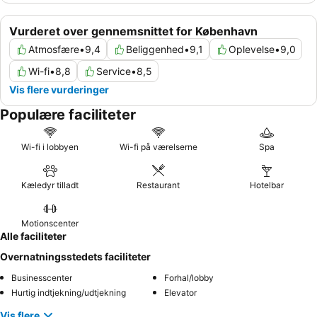
Vurderet over gennemsnittet for København
Atmosfære
•
9,4
Beliggenhed
•
9,1
Oplevelse
•
9,0
Wi-fi
•
8,8
Service
•
8,5
Vis flere vurderinger
Populære faciliteter
Wi-fi i lobbyen
Wi-fi på værelserne
Spa
Kæledyr tilladt
Restaurant
Hotelbar
Motionscenter
Alle faciliteter
Overnatningsstedets faciliteter
Businesscenter
Forhal/lobby
Hurtig indtjekning/udtjekning
Elevator
Vis flere