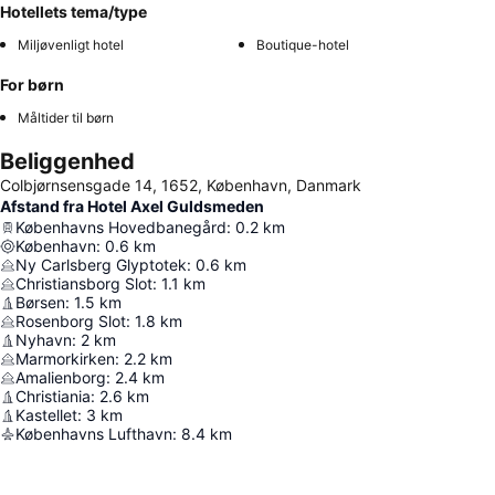
Hotellets tema/type
Miljøvenligt hotel
Boutique-hotel
For børn
Måltider til børn
Beliggenhed
Colbjørnsensgade 14, 1652, København, Danmark
Afstand fra Hotel Axel Guldsmeden
Københavns Hovedbanegård
:
0.2
km
København
:
0.6
km
Ny Carlsberg Glyptotek
:
0.6
km
Christiansborg Slot
:
1.1
km
Børsen
:
1.5
km
Rosenborg Slot
:
1.8
km
Nyhavn
:
2
km
Marmorkirken
:
2.2
km
Amalienborg
:
2.4
km
Christiania
:
2.6
km
Kastellet
:
3
km
Københavns Lufthavn
:
8.4
km