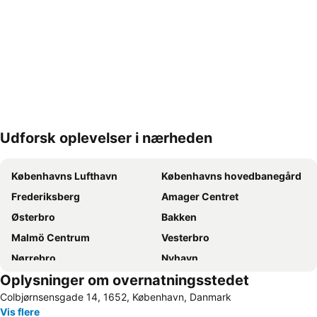
Udforsk oplevelser i nærheden
Udvid kort
Københavns Lufthavn
Københavns hovedbanegård
Frederiksberg
Amager Centret
Østerbro
Bakken
Malmö Centrum
Vesterbro
Nørrebro
Nyhavn
Oplysninger om overnatningsstedet
Tivoli
Valbyparken
Colbjørnsensgade 14, 1652, København, Danmark
Ørestad
Parken Stadium
Vis flere