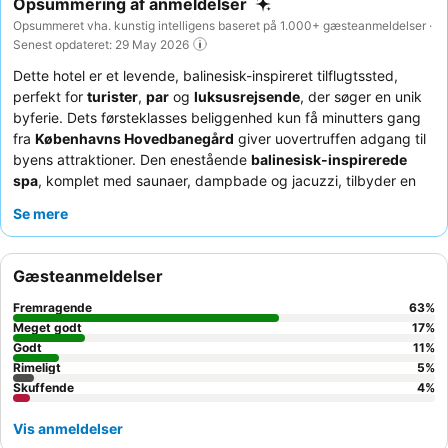
Opsummering af anmeldelser
Opsummeret vha. kunstig intelligens baseret på 1.000+ gæsteanmeldelser ·
Senest opdateret: 29 May 2026
Dette hotel er et levende, balinesisk-inspireret tilflugtssted,
perfekt for
turister
,
par
og
luksusrejsende
, der søger en unik
byferie. Dets førsteklasses beliggenhed kun få minutters gang
fra
Københavns Hovedbanegård
giver uovertruffen adgang til
byens attraktioner. Den enestående
balinesisk-inspirerede
spa
, komplet med saunaer, dampbade og jacuzzi, tilbyder en
fredfyldt oase. Gæsterne roser konsekvent det
Se mere
imødekommende og hjælpsomme personale
og den lækre,
omfattende
morgenmadsbuffet
med økologiske og sunde
valgmuligheder. For en virkelig fordybende oplevelse kan du
Gæsteanmeldelser
overveje at booke et værelse med udsigt til den charmerende
gårdhave
for et mere roligt ophold.
Fremragende
63
%
Meget godt
17
%
Godt
11
%
Rimeligt
5
%
Skuffende
4
%
Vis anmeldelser