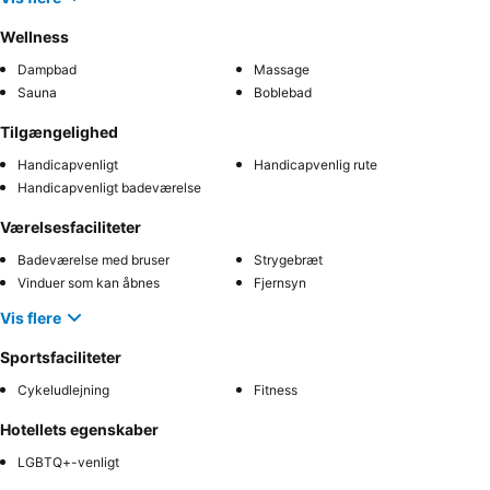
Wellness
Dampbad
Massage
Sauna
Boblebad
Tilgængelighed
Handicapvenligt
Handicapvenlig rute
Handicapvenligt badeværelse
Værelsesfaciliteter
Badeværelse med bruser
Strygebræt
Vinduer som kan åbnes
Fjernsyn
Vis flere
Sportsfaciliteter
Cykeludlejning
Fitness
Hotellets egenskaber
LGBTQ+-venligt