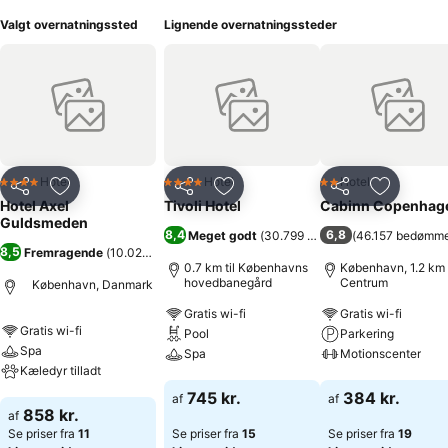
Valgt overnatningssted
Lignende overnatningssteder
Hotel
Hotel
Hotel
4 Stjerner
4 Stjerner
2 Stjerner
Del
Føj til favoritter
Del
Føj til favoritter
Del
Føj til fa
Hotel Axel
Tivoli Hotel
Cabinn Copenhag
Guldsmeden
8,4
6,8
Meget godt
(
30.799 bedømmelser
(
46.157 bedømme
)
8,5
Fremragende
(
10.024 bedømmelser
)
0.7 km til Københavns
København, 1.2 km t
hovedbanegård
Centrum
København, Danmark
Gratis wi-fi
Gratis wi-fi
Gratis wi-fi
Pool
Parkering
Spa
Spa
Motionscenter
Kæledyr tilladt
Se priser
Se priser
745 kr.
384 kr.
af
af
Se priser
858 kr.
af
Se priser fra
11
Se priser fra
15
Se priser fra
19