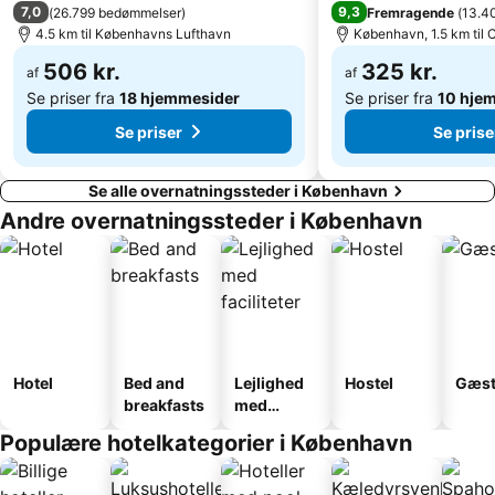
7,0
9,3
(
26.799 bedømmelser
)
Fremragende
(
13.4
Hundige
Home of Carlsberg
4.5 km til Københavns Lufthavn
København, 1.5 km til
Fredensborg slot
Copenhagen Port
506 kr.
325 kr.
af
af
Se priser fra
18 hjemmesider
Se priser fra
10 hje
Se priser
Se prise
Se alle overnatningssteder i København
Andre overnatningssteder i København
Hotel
Bed and
Lejlighed
Hostel
Gæst
breakfasts
med
faciliteter
Populære hotelkategorier i København