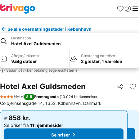
Favoritter
Log ind
Me
Se alle overnatningssteder i København
Destination
Hotel Axel Guldsmeden
Afrejse/ankomst
Gæster og værelser
Vælg datoer
2 gæster, 1 værelse
Sådan påvirker betaling søgeresultaterne
Hotel Axel Guldsmeden
Del
Føj
Hotel
8,5
Fremragende
(
10.024 bedømmelser
)
4 Stjerner
Colbjørnsensgade 14, 1652, København, Danmark
858 kr.
858 kr.
af
af
Se priser fra
11 hjemmesider
Se priser fra
11 hjemmesider
Se priser
Se priser