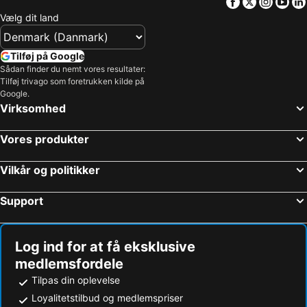
Facebook
Twitter
Insta
Yo
Vælg dit land
Tilføj på Google
Sådan finder du nemt vores resultater:
Tilføj trivago som foretrukken kilde på
Google.
Virksomhed
Vores produkter
Vilkår og politikker
Support
Log ind for at få eksklusive
medlemsfordele
Tilpas din oplevelse
Loyalitetstilbud og medlemspriser