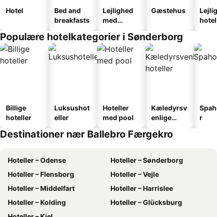
Hotel
Bed and
Lejlighed
Gæstehus
Lejli
breakfasts
med
hotel
faciliteter
Populære hotelkategorier i Sønderborg
Billige
Luksushot
Hoteller
Kæledyrsv
Spah
hoteller
eller
med pool
enlige
r
hoteller
Destinationer nær Ballebro Færgekro
Hoteller – Odense
Hoteller – Sønderborg
Hoteller – Flensborg
Hoteller – Vejle
Hoteller – Middelfart
Hoteller – Harrislee
Hoteller – Kolding
Hoteller – Glücksburg
Hoteller – Kiel