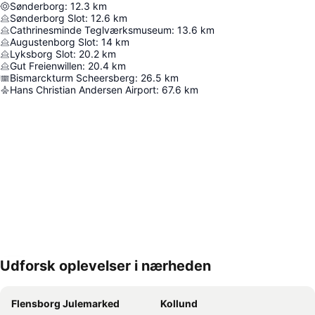
Sønderborg
:
12.3
km
Sønderborg Slot
:
12.6
km
Cathrinesminde Teglværksmuseum
:
13.6
km
Augustenborg Slot
:
14
km
Lyksborg Slot
:
20.2
km
Gut Freienwillen
:
20.4
km
Bismarckturm Scheersberg
:
26.5
km
Hans Christian Andersen Airport
:
67.6
km
Udforsk oplevelser i nærheden
Udvid kort
Flensborg Julemarked
Kollund