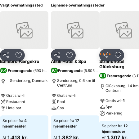
Valgt overnatningssted
Lignende overnatningssteder
Hotel
Hotel
Hotel
4 Stjerner
Del
Føj til favoritter
Del
Føj til favoritter
Del
Føj til fa
Ballebro Færgekro
Alsik Hotel & Spa
Strandhotel
Glücksburg
9,4
9,1
Fremragende
(
690 bedømmelser
Fremragende
)
(
5.805 bedømmelser
)
9,1
Fremragende
(
3.
Sønderborg, Danmark
Sønderborg, 0.6 km til
Centrum
Glücksburg, 1.4 km 
Centrum
Gratis wi-fi
Gratis wi-fi
Gratis wi-fi
Restaurant
Pool
Spa
Hotelbar
Spa
Parkering
Se priser fra
4
Se priser fra
17
Se priser fra
12
hjemmesider
hjemmesider
hjemmesider
1.413 kr.
1.382 kr.
1.307 kr.
Af
Af
Af