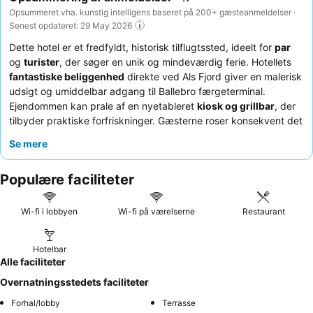
Opsummeret vha. kunstig intelligens baseret på 200+ gæsteanmeldelser ·
Senest opdateret: 29 May 2026
Dette hotel er et fredfyldt, historisk tilflugtssted, ideelt for
par
og
turister
, der søger en unik og mindeværdig ferie. Hotellets
fantastiske beliggenhed
direkte ved Als Fjord giver en malerisk
udsigt og umiddelbar adgang til Ballebro færgeterminal.
Ejendommen kan prale af en nyetableret
kiosk og grillbar
, der
tilbyder praktiske forfriskninger. Gæsterne roser konsekvent det
enestående personale og de
gourmet-trerettersmenuer
og
Se mere
den
hjemmelavede morgenmad
, der serveres ved bordet. For
en virkelig fordybende oplevelse kan du overveje et værelse
Populære faciliteter
med
havudsigt
.
Wi-fi i lobbyen
Wi-fi på værelserne
Restaurant
Hotelbar
Alle faciliteter
Overnatningsstedets faciliteter
Forhal/lobby
Terrasse