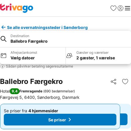
Favoritter
Log ind
Me
Se alle overnatningssteder i Sønderborg
Destination
Ballebro Færgekro
Afrejse/ankomst
Gæster og værelser
Vælg datoer
2 gæster, 1 værelse
Sådan påvirker betaling søgeresultaterne
Ballebro Færgekro
Del
Føj
Hotel
9,4
Fremragende
(
690 bedømmelser
)
Færgevej 5, 6400, Sønderborg, Danmark
Se priser fra
4 hjemmesider
Se priser fra
4 hjemmesider
Af
Af
Se priser
Se priser
1.413 kr.
1.413 kr.