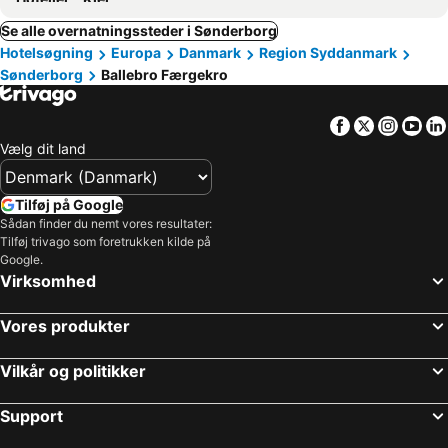
Se alle overnatningssteder i Sønderborg
Hotelsøgning
Europa
Danmark
Region Syddanmark
Sønderborg
Ballebro Færgekro
Facebook
Twitter
Insta
Yo
Vælg dit land
Tilføj på Google
Sådan finder du nemt vores resultater:
Tilføj trivago som foretrukken kilde på
Google.
Virksomhed
Vores produkter
Vilkår og politikker
Support