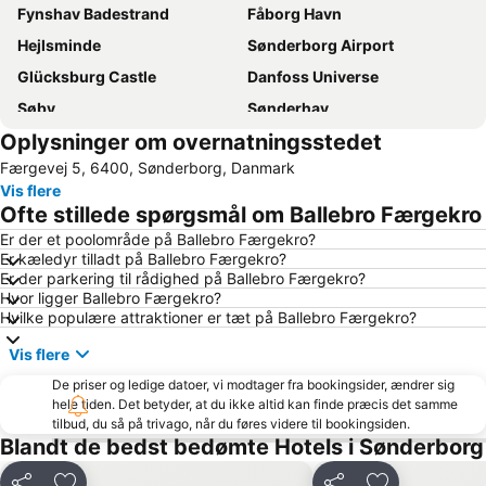
Fynshav Badestrand
Fåborg Havn
Hejlsminde
Sønderborg Airport
Glücksburg Castle
Danfoss Universe
Søby
Sønderhav
Oplysninger om overnatningsstedet
Campushalle
Tolk-Schau Amusement Park
Færgevej 5, 6400, Sønderborg, Danmark
Genner
Soenderborg Badestrand
Vis flere
Aabenraa Museum - Sønderjyllands Søfartsmuseum
Vojens Airport
Ofte stillede spørgsmål om Ballebro Færgekro
Kelstrup
Vemmingbund Badestrand
Er der et poolområde på Ballebro Færgekro?
Er kæledyr tilladt på Ballebro Færgekro?
Grønninghoved Nord
Strand von Habernis
Er der parkering til rådighed på Ballebro Færgekro?
Binderup
Norgaardholz
Hvor ligger Ballebro Færgekro?
Hvilke populære attraktioner er tæt på Ballebro Færgekro?
Sandager Næs
Sum Sum
Vis flere
Rømø-Sylt Linie
Naturschutzgebiet Geltinger Birk
De priser og ledige datoer, vi modtager fra bookingsider, ændrer sig
Yachthafen Wackerballig
hele tiden. Det betyder, at du ikke altid kan finde præcis det samme
tilbud, du så på trivago, når du føres videre til bookingsiden.
Blandt de bedst bedømte Hotels i Sønderborg