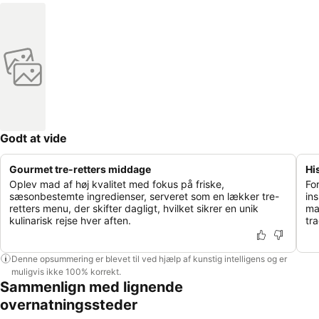
Godt at vide
Gourmet tre-retters middage
Hi
Oplev mad af høj kvalitet med fokus på friske,
Fo
sæsonbestemte ingredienser, serveret som en lækker tre-
in
retters menu, der skifter dagligt, hvilket sikrer en unik
ma
kulinarisk rejse hver aften.
tra
Denne opsummering er blevet til ved hjælp af kunstig intelligens og er
muligvis ikke 100% korrekt.
Sammenlign med lignende
overnatningssteder