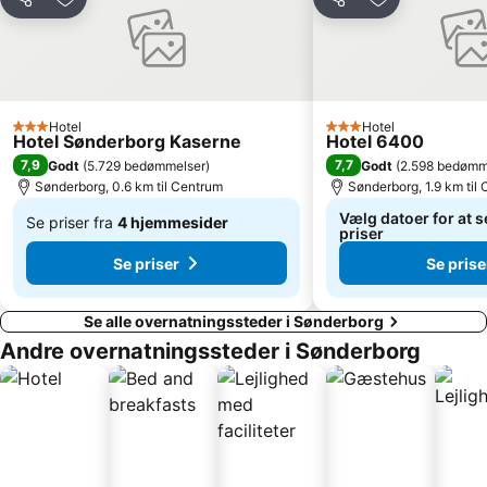
Del
Føj til favoritter
Del
Føj til favorit
Hotel
Hotel
3 Stjerner
3 Stjerner
Hotel Sønderborg Kaserne
Hotel 6400
7,9
7,7
Godt
(
5.729 bedømmelser
)
Godt
(
2.598 bedømm
Sønderborg, 0.6 km til Centrum
Sønderborg, 1.9 km til
Vælg datoer for at s
Se priser fra
4 hjemmesider
priser
Af
Se priser
Se prise
1.195 kr.
Se alle overnatningssteder i Sønderborg
Andre overnatningssteder i Sønderborg