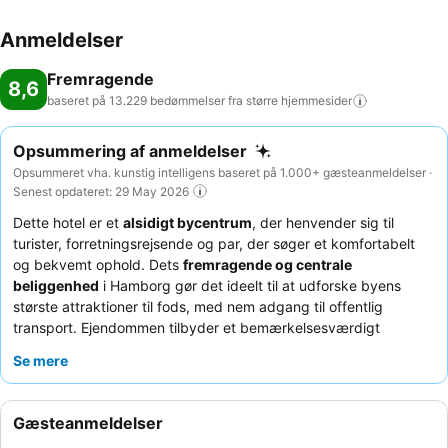
Anmeldelser
Fremragende
8,6
baseret på 13.229 bedømmelser fra større
hjemmesider
Opsummering af anmeldelser
Opsummeret vha. kunstig intelligens baseret på 1.000+ gæsteanmeldelser ·
Senest opdateret: 29 May 2026
Dette hotel er et
alsidigt bycentrum
, der henvender sig til
turister, forretningsrejsende og par, der søger et komfortabelt
og bekvemt ophold. Dets
fremragende og centrale
beliggenhed
i Hamborg gør det ideelt til at udforske byens
største attraktioner til fods, med nem adgang til offentlig
transport. Ejendommen tilbyder et bemærkelsesværdigt
fitnesscenter og sauna
til afslapning og træning. Gæsterne
Se mere
roser konsekvent det
venlige og effektive personale
og den
fremragende morgenmadsbuffet
, der byder på et bredt
udvalg, herunder frisklavede omeletter. For en mere rolig
Gæsteanmeldelser
oplevelse bør gæster anmode om et værelse mod gården.