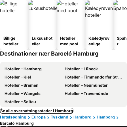
Billige
Luksushot
Hoteller
Kæledyrsv
Spah
hoteller
eller
med pool
enlige
r
hoteller
Destinationer nær Barceló Hamburg
Hoteller – Hamborg
Hoteller – Lübeck
Hoteller – Kiel
Hoteller – Timmendorfer Strand
Hoteller – Bremen
Hoteller – Neumünster
Hoteller – Wangels
Hoteller – Travemünde
Hoteller – Soltau
Se alle overnatningssteder i Hamborg
Hotelsøgning
Europa
Tyskland
Hamborg
Hamborg
Barceló Hamburg