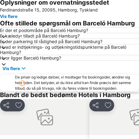
Oplysninger om overnatningsstedet
Neustadt
Hamburg Messe
Ferdinandstraße 15, 20095, Hamborg, Tyskland
Hamburg-Altstadt
Sternschanze
Vis flere
Barclaycard Arena
Hamburg Havn
Ofte stillede spørgsmål om Barceló Hamburg
Alster Hamburg
Hamburg-Nord
Er der et poolområde på Barceló Hamburg?
Er kæledyr tilladt på Barceló Hamburg?
Altona-Altstadt
Hagenbeck Zoo
Er der parkering til rådighed på Barceló Hamburg?
Billstedt Center
CCH Hamburg kongresscenter
Hvad er indtjeknings- og udtjekningstidspunkterne på Barceló
Hamburg?
Blankenese
Lüneburg Town Hall
Hvor ligger Barceló Hamburg?
Speicherstadt
Elbphilharmonie
Vis flere
Santa Pauli
Altonaer Volkspark
De priser og ledige datoer, vi modtager fra bookingsider, ændrer sig
Imtech Arena
Hauptbahnhof Süd Metro Station
hele tiden. Det betyder, at du ikke altid kan finde præcis det samme
tilbud, du så på trivago, når du føres videre til bookingsiden.
Hamburg Marathon
Volksbank Arena Hamburg
Blandt de bedst bedømte Hotels i Hamborg
Mönckebergstraße
Bergedorf
Del
Føj til favoritter
Del
Føj til favorit
Wild Park Lüneburger Heide
ZOB Bus-Port Hamburg
Schnelsen
Shopping Schanzenviertel
St Pauli Landungsbrücken
Ottensen
Rotherbaum
Hamborg statsopera