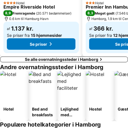
Hotel
Hotel
4 Stjerner
3 Stjerner
Wandsbek
Eppendorf
Empire Riverside Hotel
Premier Inn Hambur
8,9
8,3
Fremragende
(
20.571 bedømmelser
)
Meget godt
(
7.546 
HolstenTherme
Automaten-Spielbank Steindamm
0.6 km til Hamburg Havn
Hamborg, 1.9 km til Ce
Hamburger Dom
Victoria Stadion
1.137 kr.
366 kr.
af
af
Stellingen
Altona-Nord
Se priser fra
15 hjemmesider
Se priser fra
12 hje
Se priser
Se pri
Se alle overnatningssteder i Hamborg
Andre overnatningssteder i Hamborg
Hotel
Bed and
Lejlighed
Hostel
Gæst
breakfasts
med
faciliteter
Populære hotelkategorier i Hamborg