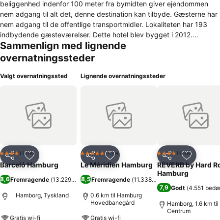
beliggenhed indenfor 100 meter fra bymidten giver ejendommen
nem adgang til alt det, denne destination kan tilbyde. Gæsterne har
nem adgang til de offentlige transportmidler. Lokaliteten har 193
indbydende gæsteværelser. Dette hotel blev bygget i 2012.
Sammenlign med lignende
Besøgende kan holde sig opdateret med internet og Wi-Fi-adgang
på offentlige områder, mens det sidste også er tilgængeligt i
overnatningssteder
gæsteværelser. Dessutom har anläggningen en reception som är
öppen hela dagen. Der er ikke børnesenge på dette hotel.
Valgt overnatningssted
Lignende overnatningssteder
Endvidere må alle gæster der bor her, bo sammen med deres
kæledyr på Barcelo Hamburg. Alle gæster der bor på denne
ejendom, vil også værdsætte parkeringspladsen og garagen. Alle
gæster der bor på ejendommen, kan på egen hånd opleve
madarrangementer der udbydes. De rejsende kan nyde
velsmagende måltider, der serveres i stedets spiselokale. Der skal
muligvis betales for nogle af disse services på Barcelo Hamburg.
Hotel
Hotel
Hotel
4 Stjerner
5 Stjerner
4 Stjerner
Del
Føj til favoritter
Del
Føj til favoritter
Del
Føj til fa
Barceló Hamburg
Le Méridien Hamburg
REVERB by Hard R
Hamburg
8,6
8,5
Fremragende
(
13.229 bedømmelser
Fremragende
)
(
11.338 bedømmelser
)
7,9
Godt
(
4.551 bedø
Hamborg, Tyskland
0.6 km til Hamburg
Hovedbanegård
Hamborg, 1.6 km til
Centrum
Gratis wi-fi
Gratis wi-fi