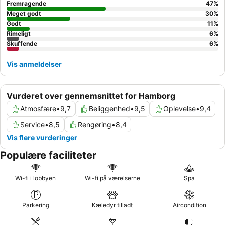
Fremragende
47
%
Meget godt
30
%
Godt
11
%
Rimeligt
6
%
Skuffende
6
%
Vis anmeldelser
Vurderet over gennemsnittet for Hamborg
Atmosfære
•
9,7
Beliggenhed
•
9,5
Oplevelse
•
9,4
Service
•
8,5
Rengøring
•
8,4
Vis flere vurderinger
Populære faciliteter
Wi-fi i lobbyen
Wi-fi på værelserne
Spa
Parkering
Kæledyr tilladt
Aircondition