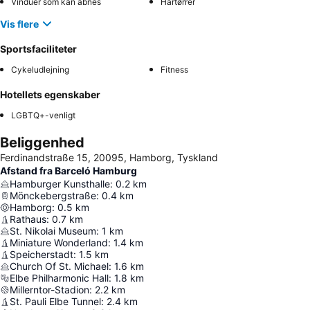
Vinduer som kan åbnes
Hårtørrer
Vis flere
Sportsfaciliteter
Cykeludlejning
Fitness
Hotellets egenskaber
LGBTQ+-venligt
Beliggenhed
Ferdinandstraße 15, 20095, Hamborg, Tyskland
Afstand fra Barceló Hamburg
Hamburger Kunsthalle
:
0.2
km
Mönckebergstraße
:
0.4
km
Hamborg
:
0.5
km
Rathaus
:
0.7
km
St. Nikolai Museum
:
1
km
Miniature Wonderland
:
1.4
km
Speicherstadt
:
1.5
km
Church Of St. Michael
:
1.6
km
Elbe Philharmonic Hall
:
1.8
km
Millerntor-Stadion
:
2.2
km
St. Pauli Elbe Tunnel
:
2.4
km