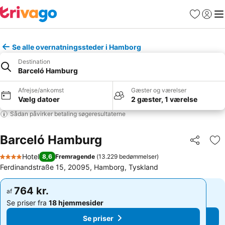
Favoritter
Log ind
Me
Se alle overnatningssteder i Hamborg
Destination
Barceló Hamburg
Afrejse/ankomst
Gæster og værelser
Vælg datoer
2 gæster, 1 værelse
Sådan påvirker betaling søgeresultaterne
Barceló Hamburg
Del
Føj
Hotel
8,6
Fremragende
(
13.229 bedømmelser
)
4 Stjerner
Ferdinandstraße 15, 20095, Hamborg, Tyskland
764 kr.
764 kr.
af
af
Se priser fra
18 hjemmesider
Se priser fra
18 hjemmesider
Se priser
Se priser