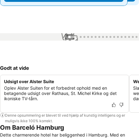
1 / 99
Godt at vide
Udsigt over Alster Suite
We
Oplev Alster Suiten for et forbedret ophold med en
Sl
betagende udsigt over Rathaus, St. Michel Kirke og det
we
ikoniske TV-tårn.
da
Denne opsummering er blevet til ved hjælp af kunstig intelligens og er
muligvis ikke 100% korrekt.
Om Barceló Hamburg
Dette charmerende hotel har beliggenhed i Hamburg. Med en