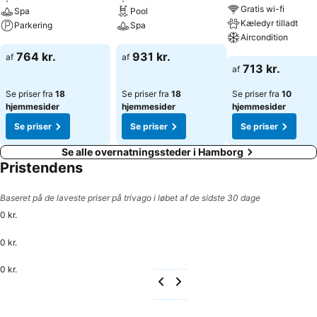
Gratis wi-fi
Spa
Pool
Kæledyr tilladt
Parkering
Spa
Aircondition
Se priser
Se priser
764 kr.
931 kr.
af
af
Se priser
713 kr.
af
Se priser fra
18
Se priser fra
18
Se priser fra
10
hjemmesider
hjemmesider
hjemmesider
Se priser
Se priser
Se priser
Se alle overnatningssteder i Hamborg
Pristendens
Baseret på de laveste priser på trivago i løbet af de sidste 30 dage
0 kr.
0 kr.
0 kr.