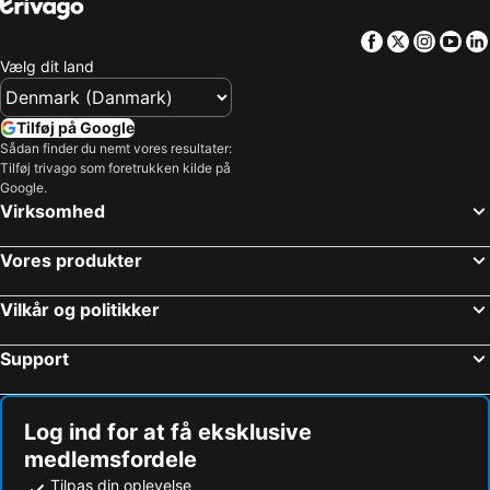
Facebook
Twitter
Insta
Yo
Vælg dit land
Tilføj på Google
Sådan finder du nemt vores resultater:
Tilføj trivago som foretrukken kilde på
Google.
Virksomhed
Vores produkter
Vilkår og politikker
Support
Log ind for at få eksklusive
medlemsfordele
Tilpas din oplevelse