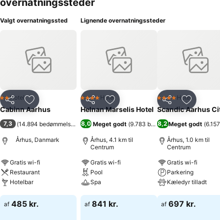
overnatningssteder
Valgt overnatningssted
Lignende overnatningssteder
Hotel
Hotel
Hotel
2 Stjerner
4 Stjerner
4 Stjerner
Del
Føj til favoritter
Del
Føj til favoritter
Del
Føj til fa
Cabinn Aarhus
Helnan Marselis Hotel
Scandic Aarhus Ci
7,3
8,0
8,2
(
14.894 bedømmelser
)
Meget godt
(
9.783 bedømmelser
Meget godt
)
(
6.15
Århus, Danmark
Århus, 4.1 km til
Århus, 1.0 km til
Centrum
Centrum
Gratis wi-fi
Gratis wi-fi
Gratis wi-fi
Restaurant
Pool
Parkering
Hotelbar
Spa
Kæledyr tilladt
Se priser
Se priser
Se priser
485 kr.
841 kr.
697 kr.
af
af
af