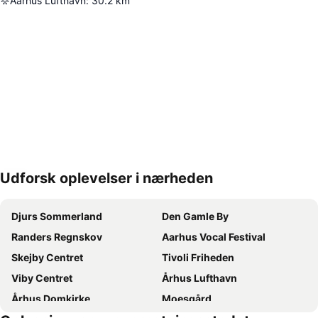
Aarhus Lufthavn
:
30.2
km
Udforsk oplevelser i nærheden
Udvid kort
Djurs Sommerland
Den Gamle By
Randers Regnskov
Aarhus Vocal Festival
Skejby Centret
Tivoli Friheden
Viby Centret
Århus Lufthavn
Århus Domkirke
Moesgård