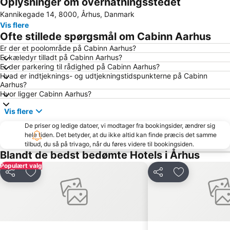
Oplysninger om overnatningsstedet
Horsens Harbour
Århus Bymuseum
Kannikegade 14, 8000, Århus, Danmark
Northside Festival
City Vest
Vis flere
Himmelbjerget
Storcenter Nord
Ofte stillede spørgsmål om Cabinn Aarhus
Mols-Linien Ferries
Saksild
Er der et poolområde på Cabinn Aarhus?
Er kæledyr tilladt på Cabinn Aarhus?
Aarhus Festival
Umbrako DK Festival
Er der parkering til rådighed på Cabinn Aarhus?
Skandinavisk Dyrepark
Viking Moot Festival
Hvad er indtjeknings- og udtjekningstidspunkterne på Cabinn
Aarhus?
The country out of the closet
home
Hvor ligger Cabinn Aarhus?
Sauntering Danish graphic art through 200 years
Vis flere
De priser og ledige datoer, vi modtager fra bookingsider, ændrer sig
hele tiden. Det betyder, at du ikke altid kan finde præcis det samme
tilbud, du så på trivago, når du føres videre til bookingsiden.
Blandt de bedst bedømte Hotels i Århus
Populært valg
Del
Føj til favoritter
Del
Føj til favorit