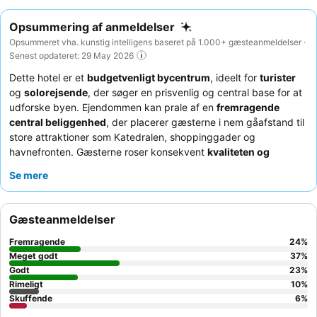
Opsummering af anmeldelser
Opsummeret vha. kunstig intelligens baseret på 1.000+ gæsteanmeldelser ·
Senest opdateret: 29 May 2026
Dette hotel er et
budgetvenligt bycentrum
, ideelt for
turister
og
solorejsende
, der søger en prisvenlig og central base for at
udforske byen. Ejendommen kan prale af en
fremragende
central beliggenhed
, der placerer gæsterne i nem gåafstand til
store attraktioner som Katedralen, shoppinggader og
havnefronten. Gæsterne roser konsekvent
kvaliteten og
variationen af morgenmadsbuffeten
og fremhæver den ofte
Se mere
som "fantastisk" og "meget god".
Receptionsteamet
roses ofte
for at være hjælpsomt, professionelt og effektivt og yder gerne
assistance med forskellige anmodninger. For et mere roligt
Gæsteanmeldelser
ophold kan du overveje at anmode om et værelse, der vender
væk fra de livlige gader for at minimere natlig støj.
Fremragende
24
%
Meget godt
37
%
Godt
23
%
Rimeligt
10
%
Skuffende
6
%