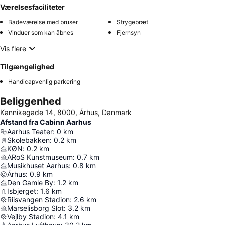
Værelsesfaciliteter
Badeværelse med bruser
Strygebræt
Vinduer som kan åbnes
Fjernsyn
Vis flere
Tilgængelighed
Handicapvenlig parkering
Beliggenhed
Kannikegade 14, 8000, Århus, Danmark
Afstand fra Cabinn Aarhus
Aarhus Teater
:
0
km
Skolebakken
:
0.2
km
KØN
:
0.2
km
ARoS Kunstmuseum
:
0.7
km
Musikhuset Aarhus
:
0.8
km
Århus
:
0.9
km
Den Gamle By
:
1.2
km
Isbjerget
:
1.6
km
Riisvangen Stadion
:
2.6
km
Marselisborg Slot
:
3.2
km
Vejlby Stadion
:
4.1
km