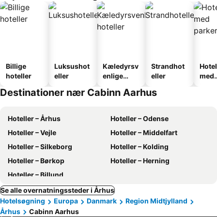
Billige
Luksushot
Kæledyrsv
Strandhot
Hotel
hoteller
eller
enlige
eller
med
hoteller
park
Destinationer nær Cabinn Aarhus
Hoteller – Århus
Hoteller – Odense
Hoteller – Vejle
Hoteller – Middelfart
Hoteller – Silkeborg
Hoteller – Kolding
Hoteller – Børkop
Hoteller – Herning
Hoteller – Billund
Se alle overnatningssteder i Århus
Hotelsøgning
Europa
Danmark
Region Midtjylland
Århus
Cabinn Aarhus