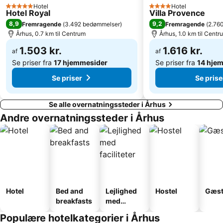
Hotel
Hotel
5 Stjerner
4 Stjerner
Hotel Royal
Villa Provence
8,9
9,2
Fremragende
(
3.492 bedømmelser
)
Fremragende
(
2.76
Århus, 0.7 km til Centrum
Århus, 1.0 km til Centr
1.503 kr.
1.616 kr.
af
af
Se priser fra
17 hjemmesider
Se priser fra
14 hje
Se priser
Se prise
Se alle overnatningssteder i Århus
Andre overnatningssteder i Århus
Hotel
Bed and
Lejlighed
Hostel
Gæst
breakfasts
med
faciliteter
Populære hotelkategorier i Århus