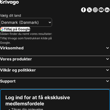
Facebook
Twitter
Insta
Yo
Vælg dit land
Tilføj på Google
Sådan finder du nemt vores resultater:
Tilføj trivago som foretrukken kilde på
Google.
Virksomhed
Vores produkter
Vilkår og politikker
Support
Log ind for at få eksklusive
medlemsfordele
Tilpas din oplevelse