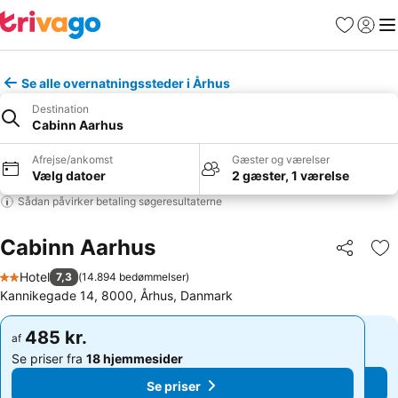
Favoritter
Log ind
Me
Se alle overnatningssteder i Århus
Destination
Cabinn Aarhus
Afrejse/ankomst
Gæster og værelser
Vælg datoer
2 gæster, 1 værelse
Sådan påvirker betaling søgeresultaterne
Cabinn Aarhus
Del
Føj
Hotel
7,3
(
14.894 bedømmelser
)
2 Stjerner
Kannikegade 14, 8000, Århus, Danmark
485 kr.
485 kr.
af
af
Se priser fra
18 hjemmesider
Se priser fra
18 hjemmesider
Se priser
Se priser