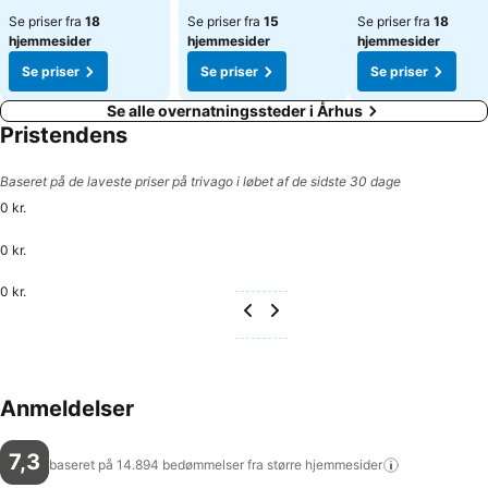
Se priser fra
18
Se priser fra
15
Se priser fra
18
hjemmesider
hjemmesider
hjemmesider
Se priser
Se priser
Se priser
Se alle overnatningssteder i Århus
Pristendens
Baseret på de laveste priser på trivago i løbet af de sidste 30 dage
0 kr.
0 kr.
0 kr.
Anmeldelser
7,3
baseret på 14.894 bedømmelser fra større
hjemmesider