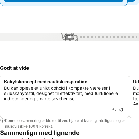
1 / 99
Godt at vide
Kahytskoncept med nautisk inspiration
Ud
Du kan opleve et unikt ophold i kompakte værelser i
Du
skibskahytsstil, designet til effektivitet, med funktionelle
mo
indretninger og smarte sovehemse.
fæ
Aa
Denne opsummering er blevet til ved hjælp af kunstig intelligens og er
muligvis ikke 100% korrekt.
Sammenlign med lignende