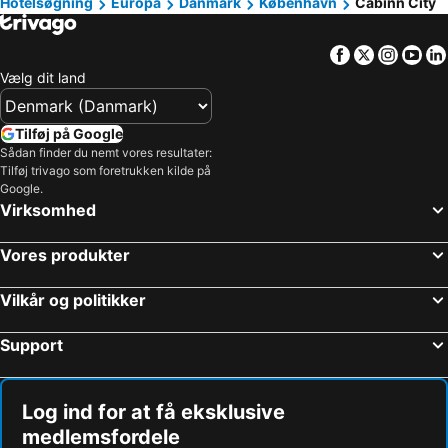
Hotelsøgning
Europa
Danmark
København
Cabinn City
Facebook
Twitter
Insta
Yo
Vælg dit land
Tilføj på Google
Sådan finder du nemt vores resultater:
Tilføj trivago som foretrukken kilde på
Google.
Virksomhed
Vores produkter
Vilkår og politikker
Support
Log ind for at få eksklusive
medlemsfordele