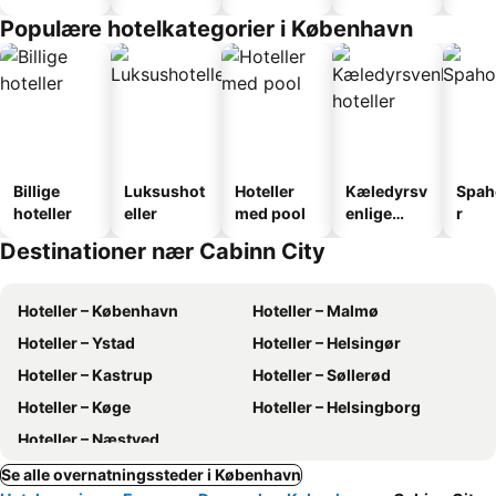
faciliteter
Populære hotelkategorier i København
Billige
Luksushot
Hoteller
Kæledyrsv
Spah
hoteller
eller
med pool
enlige
r
hoteller
Destinationer nær Cabinn City
Hoteller – København
Hoteller – Malmø
Hoteller – Ystad
Hoteller – Helsingør
Hoteller – Kastrup
Hoteller – Søllerød
Hoteller – Køge
Hoteller – Helsingborg
Hoteller – Næstved
Se alle overnatningssteder i København