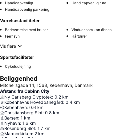
Handicapvenligt
Handicapvenlig rute
Handicapvenlig parkering
Værelsesfaciliteter
Badeværelse med bruser
Vinduer som kan åbnes
Fjernsyn
Hårtørrer
Vis flere
Sportsfaciliteter
Cykeludlejning
Beliggenhed
Mitchellsgade 14, 1568, København, Danmark
Afstand fra Cabinn City
Ny Carlsberg Glyptotek
:
0.2
km
Københavns Hovedbanegård
:
0.4
km
København
:
0.6
km
Christiansborg Slot
:
0.8
km
Børsen
:
1
km
Nyhavn
:
1.6
km
Rosenborg Slot
:
1.7
km
Marmorkirken
:
2
km