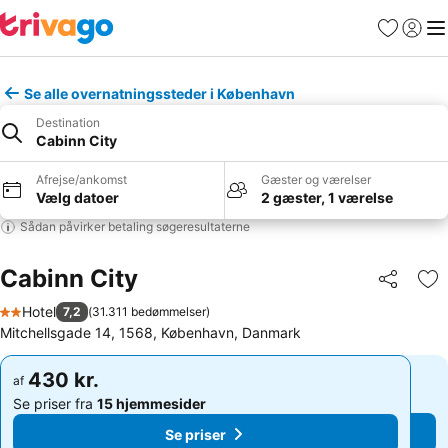
Favoritter
Log ind
Me
Se alle overnatningssteder i København
Destination
Cabinn City
Afrejse/ankomst
Gæster og værelser
Vælg datoer
2 gæster, 1 værelse
Sådan påvirker betaling søgeresultaterne
Cabinn City
Del
Føj
Hotel
7,2
(
31.311 bedømmelser
)
2 Stjerner
Mitchellsgade 14, 1568, København, Danmark
430 kr.
430 kr.
af
af
Se priser fra
15 hjemmesider
Se priser fra
15 hjemmesider
Se priser
Se priser