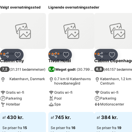
Valgt overnatningssted
Lignende overnatningssteder
Hotel
Hotel
Hotel
2 Stjerner
4 Stjerner
2 Stjerner
Del
Føj til favoritter
Del
Føj til favoritter
Del
Føj til fa
Cabinn City
Tivoli Hotel
Cabinn Copenhag
7,2
8,4
6,8
(
31.311 bedømmelser
)
Meget godt
(
30.799 bedømmelser
(
46.157 bedømme
)
København, Danmark
0.7 km til Københavns
København, 1.2 km t
hovedbanegård
Centrum
Gratis wi-fi
Gratis wi-fi
Gratis wi-fi
Parkering
Pool
Parkering
Hotelbar
Spa
Motionscenter
Se priser
Se priser
Se priser
430 kr.
745 kr.
384 kr.
af
af
af
Se priser fra
15
Se priser fra
16
Se priser fra
19