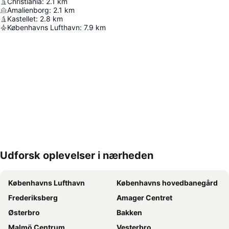
Christiania
:
2.1
km
Amalienborg
:
2.1
km
Kastellet
:
2.8
km
Københavns Lufthavn
:
7.9
km
Udforsk oplevelser i nærheden
Udvid kort
Københavns Lufthavn
Københavns hovedbanegård
Frederiksberg
Amager Centret
Østerbro
Bakken
Malmö Centrum
Vesterbro