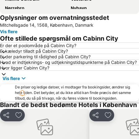
Nørrebro
Nyhavn
Oplysninger om overnatningsstedet
Tivoli
Valbyparken
Mitchellsgade 14, 1568, København, Danmark
Ørestad
Parken Stadium
Vis flere
Rådhuspladsen
Fisketorvet
Ofte stillede spørgsmål om Cabinn City
Bella Center
Kongens Nytorv
Er der et poolområde på Cabinn City?
Er kæledyr tilladt på Cabinn City?
Marienlyst
Operaen
Er der parkering til rådighed på Cabinn City?
Christianshavn
Roskilde Festival
Hvad er indtjeknings- og udtjekningstidspunkterne på Cabinn City?
Hvor ligger Cabinn City?
Nørreport station
Malmö Centralstation
Vis flere
Indre By
Hornbæk Vest
De priser og ledige datoer, vi modtager fra bookingsider, ændrer sig
Royal Copenhagen
Islands Brygge
hele tiden. Det betyder, at du ikke altid kan finde præcis det samme
København Zoo
Dyrehaven
tilbud, du så på trivago, når du føres videre til bookingsiden.
Blandt de bedst bedømte Hotels i København
Strøget
Snekkersten
Christiania
Christiansborg Palace
Del
Føj til favoritter
Del
Føj til favorit
Frederiksberg Centret
Rødovre Centrum
Helsingør Havn
Malmö Arena