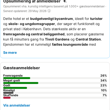
Opsummering af anmeldelser
Opsummeret vha. kunstig intelligens baseret på 1.000+ gæsteanmeldelser ·
Senest opdateret: 29 May 2026
Dette hotel er et
budgetvenligt bycentrum
, ideelt for
turister
og
skole- og ungdomsgrupper
, der søger et funktionelt og
privat sted i København. Dets stærkeste aktiv er en
fremragende og central beliggenhed
, som placerer gæsterne
kun få minutters gang fra
Tivoli Gardens
og
Central Station
.
Ejendommen har et rummeligt
fælles loungeområde
med
siddepladser og fjernsyn, der tilbyder et afslappende alternativ
Se mere
til de kompakte værelser. Gæsterne roser konsekvent
hotellets
personale
for deres enestående venlighed og hjælpsomhed, og
morgenmadsbuffeten
modtager generelt positive
Gæsteanmeldelser
bemærkninger for dens variation og kvalitet, herunder glutenfri
muligheder efter anmodning. For et mere roligt ophold kan du
Fremragende
26
%
overveje at anmode om et værelse mod haven.
Meget godt
34
%
Godt
23
%
Rimeligt
10
%
Skuffende
7
%
Vis anmeldelser