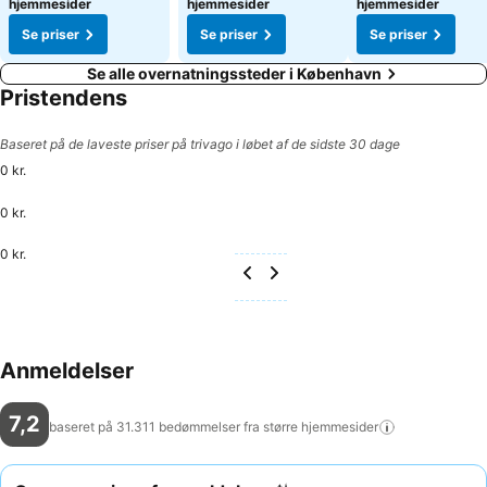
hjemmesider
hjemmesider
hjemmesider
Se priser
Se priser
Se priser
Se alle overnatningssteder i København
Pristendens
Baseret på de laveste priser på trivago i løbet af de sidste 30 dage
0 kr.
0 kr.
0 kr.
Anmeldelser
7,2
baseret på 31.311 bedømmelser fra større
hjemmesider