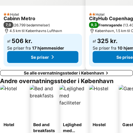
Lilla Torg
Brøndby Stadion
Amalienborg Slot
Rungsted Havn
Hotel
Hotel
2 Stjerner
2 Stjerner
Cabinn Metro
CityHub Copenha
Ballerup Centret
Langelinie
7,0
9,3
(
26.799 bedømmelser
)
Fremragende
(
13.4
Kastellet
Københavns Bymuseum
4.5 km til Københavns Lufthavn
København, 1.5 km til
Hundige
Home of Carlsberg
506 kr.
325 kr.
af
af
Fredensborg slot
Copenhagen Port
Se priser fra
17 hjemmesider
Se priser fra
10 hje
Se priser
Se prise
Se alle overnatningssteder i København
Andre overnatningssteder i København
Hotel
Bed and
Lejlighed
Hostel
Gæst
breakfasts
med