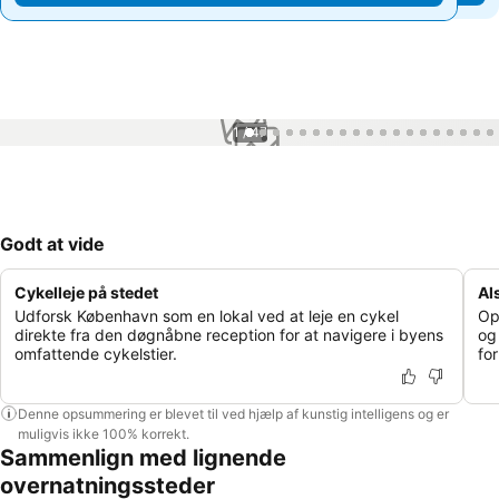
1 / 47
Godt at vide
Cykelleje på stedet
Al
Udforsk København som en lokal ved at leje en cykel
Op
direkte fra den døgnåbne reception for at navigere i byens
og
omfattende cykelstier.
for
Denne opsummering er blevet til ved hjælp af kunstig intelligens og er
muligvis ikke 100% korrekt.
Sammenlign med lignende
overnatningssteder