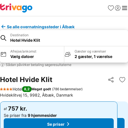
Favoritter
Log ind
Me
Se alle overnatningssteder i Ålbæk
Destination
Hotel Hvide Klit
Afrejse/ankomst
Gæster og værelser
Vælg datoer
2 gæster, 1 værelse
Sådan påvirker betaling søgeresultaterne
Hotel Hvide Klit
Del
Føj
Hotel
8,2
Meget godt
(
786 bedømmelser
)
4 Stjerner
Hvideklitvej 15, 9982, Ålbæk, Danmark
757 kr.
757 kr.
af
af
Se priser fra
9 hjemmesider
Se priser fra
9 hjemmesider
Se priser
Se priser