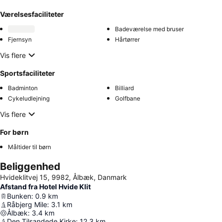
Værelsesfaciliteter
Badeværelse med bruser
Fjernsyn
Hårtørrer
Vis flere
Sportsfaciliteter
Badminton
Billiard
Cykeludlejning
Golfbane
Vis flere
For børn
Måltider til børn
Beliggenhed
Hvideklitvej 15, 9982, Ålbæk, Danmark
Afstand fra Hotel Hvide Klit
Bunken
:
0.9
km
Råbjerg Mile
:
3.1
km
Ålbæk
:
3.4
km
Den Tilsandede Kirke
:
12.3
km