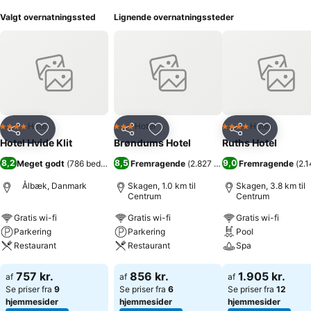
Valgt overnatningssted
Lignende overnatningssteder
Hotel
Hotel
Hotel
4 Stjerner
3 Stjerner
4 Stjerner
Del
Føj til favoritter
Del
Føj til favoritter
Del
Føj til fa
Hotel Hvide Klit
Brøndums Hotel
Ruths Hotel
8,2
8,5
9,0
Meget godt
(
786 bedømmelser
Fremragende
)
(
2.827 bedømmelser
Fremragende
)
(
2.
Ålbæk, Danmark
Skagen, 1.0 km til
Skagen, 3.8 km til
Centrum
Centrum
Gratis wi-fi
Gratis wi-fi
Gratis wi-fi
Parkering
Parkering
Pool
Restaurant
Restaurant
Spa
Se priser
Se priser
Se priser
757 kr.
856 kr.
1.905 kr.
af
af
af
Se priser fra
9
Se priser fra
6
Se priser fra
12
hjemmesider
hjemmesider
hjemmesider