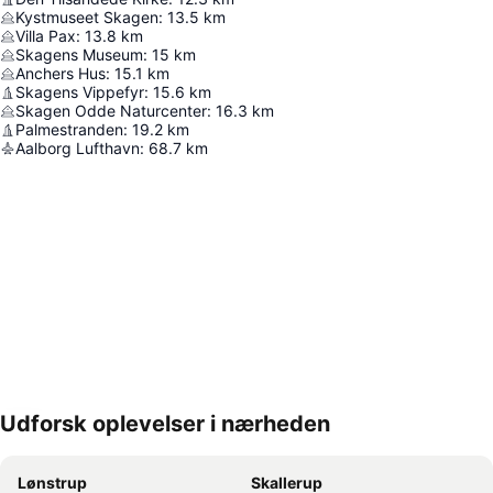
Kystmuseet Skagen
:
13.5
km
Villa Pax
:
13.8
km
Skagens Museum
:
15
km
Anchers Hus
:
15.1
km
Skagens Vippefyr
:
15.6
km
Skagen Odde Naturcenter
:
16.3
km
Palmestranden
:
19.2
km
Aalborg Lufthavn
:
68.7
km
Udforsk oplevelser i nærheden
Udvid kort
Lønstrup
Skallerup