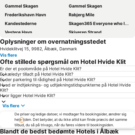
Gammel Skagen
Gammel Skagen
Frederikshavn Havn
Rabjerg Mile
Kandestederne
Skagen365 Everyone who loves Skagen meets at Grenen
Vesterø Havn
Skiveren Strand
Oplysninger om overnatningsstedet
Tornby
Saeby Nordstrand
Hvideklitvej 15, 9982, Ålbæk, Danmark
Nr Lyngby
Grenen
Vis flere
Skagen festival
Palmenstrand
Ofte stillede spørgsmål om Hotel Hvide Klit
Bunken Strand
Frederikshavn Station
Er der et poolområde på Hotel Hvide Klit?
Er kæledyr tilladt på Hotel Hvide Klit?
Lyngsaa Strand
Bratten Strand
Er der parkering til rådighed på Hotel Hvide Klit?
Skagen Food & Design Market
Kjul
Hvad er indtjeknings- og udtjekningstidspunkterne på Hotel Hvide
Klit?
Skaw Cup
Vippefyret
Hvor ligger Hotel Hvide Klit?
AHR Expo
Nørlev
Vis flere
De priser og ledige datoer, vi modtager fra bookingsider, ændrer sig
hele tiden. Det betyder, at du ikke altid kan finde præcis det samme
tilbud, du så på trivago, når du føres videre til bookingsiden.
Blandt de bedst bedømte Hotels i Ålbæk