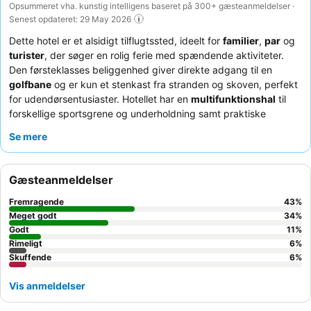
Opsummeret vha. kunstig intelligens baseret på 300+ gæsteanmeldelser ·
Senest opdateret: 29 May 2026
Dette hotel er et alsidigt tilflugtssted, ideelt for
familier
,
par
og
turister
, der søger en rolig ferie med spændende aktiviteter.
Den førsteklasses beliggenhed giver direkte adgang til en
golfbane
og er kun et stenkast fra stranden og skoven, perfekt
for udendørsentusiaster. Hotellet har en
multifunktionshal
til
forskellige sportsgrene og underholdning samt praktiske
ladestandere til elbiler. Gæsterne roser konsekvent det
Se mere
usædvanligt venlige personale og den fremragende
morgenmadsbuffet
, der er kendt for sin kvalitet og variation.
For en virkelig afslappende oplevelse kan du overveje at booke
Gæsteanmeldelser
et værelse med privat terrasse, selvom nogle kan tilbyde mindre
privatliv.
Fremragende
43
%
Meget godt
34
%
Godt
11
%
Rimeligt
6
%
Skuffende
6
%
Vis anmeldelser