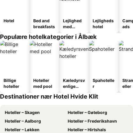
Hotel
Bed and
Lejlighed
Lejligheds
Camp
breakfasts
med
hotel
ads
faciliteter
Populære hotelkategorier i Ålbæk
Billige
Hoteller
Kæledyrsv
Spahotelle
Stra
hoteller
med pool
enlige
r
eller
hoteller
Destinationer nær Hotel Hvide Klit
Hoteller – Skagen
Hoteller – Gøteborg
Hoteller – Aalborg
Hoteller – Frederikshavn
Hoteller – Løkken
Hoteller – Hirtshals