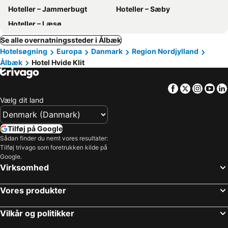
Hoteller – Jammerbugt
Hoteller – Sæby
Hoteller – Læsø
Se alle overnatningssteder i Ålbæk
Hotelsøgning
Europa
Danmark
Region Nordjylland
Ålbæk
Hotel Hvide Klit
Facebook
Twitter
Insta
Yo
Vælg dit land
Tilføj på Google
Sådan finder du nemt vores resultater:
Tilføj trivago som foretrukken kilde på
Google.
Virksomhed
Vores produkter
Vilkår og politikker