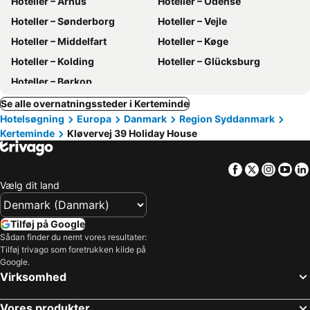
Hoteller – Århus
Hoteller – Odense
Hoteller – Sønderborg
Hoteller – Vejle
Hoteller – Middelfart
Hoteller – Køge
Hoteller – Kolding
Hoteller – Glücksburg
Hoteller – Børkop
Se alle overnatningssteder i Kerteminde
Hotelsøgning
Europa
Danmark
Region Syddanmark
Kerteminde
Kløvervej 39 Holiday House
Facebook
Twitter
Insta
Yo
Vælg dit land
Tilføj på Google
Sådan finder du nemt vores resultater:
Tilføj trivago som foretrukken kilde på
Google.
Virksomhed
Vores produkter