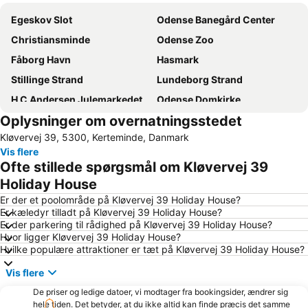
Egeskov Slot
Odense Banegård Center
Christiansminde
Odense Zoo
Fåborg Havn
Hasmark
Stillinge Strand
Lundeborg Strand
H C Andersen Julemarkedet
Odense Domkirke
Oplysninger om overnatningsstedet
Hans Christian Andersen Hus
Holckenhavn Slot
Kløvervej 39, 5300, Kerteminde, Danmark
Hans Christian Andersen Airport
HC Andersen Haven - Eventyrhaven
Vis flere
Brandts
Tarup Center
Ofte stillede spørgsmål om Kløvervej 39
Nordstranden
Svenstrup Strand
Holiday House
Sanct Albani Kirke
The Funen Village
Er der et poolområde på Kløvervej 39 Holiday House?
Er kæledyr tilladt på Kløvervej 39 Holiday House?
Kings Garden
Funen Art Museum
Er der parkering til rådighed på Kløvervej 39 Holiday House?
Hvor ligger Kløvervej 39 Holiday House?
Lohals Nordstrand
Spoken Word Festival
Hvilke populære attraktioner er tæt på Kløvervej 39 Holiday House?
Denmark Open
Egeskov veteranmuseum
Vis flere
De priser og ledige datoer, vi modtager fra bookingsider, ændrer sig
hele tiden. Det betyder, at du ikke altid kan finde præcis det samme