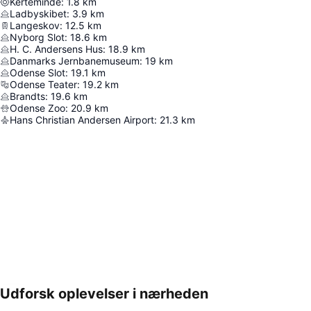
Kerteminde
:
1.8
km
Ladbyskibet
:
3.9
km
Langeskov
:
12.5
km
Nyborg Slot
:
18.6
km
H. C. Andersens Hus
:
18.9
km
Danmarks Jernbanemuseum
:
19
km
Odense Slot
:
19.1
km
Odense Teater
:
19.2
km
Brandts
:
19.6
km
Odense Zoo
:
20.9
km
Hans Christian Andersen Airport
:
21.3
km
Udforsk oplevelser i nærheden
Udvid kort