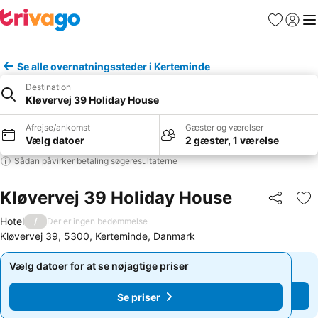
Favoritter
Log ind
Me
Se alle overnatningssteder i Kerteminde
Destination
Kløvervej 39 Holiday House
Afrejse/ankomst
Gæster og værelser
Vælg datoer
2 gæster, 1 værelse
Sådan påvirker betaling søgeresultaterne
Kløvervej 39 Holiday House
Del
Føj
Hotel
/
Der er ingen bedømmelse
Kløvervej 39, 5300, Kerteminde, Danmark
Vælg datoer for at se nøjagtige priser
Vælg datoer for at se nøjagtige priser
Se priser
Se priser