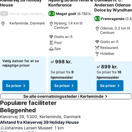
House
Konference
Andersen Odense
Dolce by Wyndha
/
8,3
Der er ingen bedømmelse
Meget godt
(
6.789 bedømmelser
)
8,5
Fremragende
(
3.
Kerteminde, Danmark
Nyborg, 1.4 km til
Centrum
Odense, 0.3 km til
Centrum
Gratis wi-fi
Se priser
Gratis wi-fi
Pool
Restaurant
Spa
Hotelbar
Se priser
Vælg datoer for at se
998 kr.
af
Se priser
nøjagtige priser
899 kr.
af
Se priser fra
9
Se priser fra
16
hjemmesider
hjemmesider
Se priser
Se priser
Se priser
Se alle overnatningssteder i Kerteminde
Populære faciliteter
Beliggenhed
Kløvervej 39, 5300, Kerteminde, Danmark
Afstand fra Kløvervej 39 Holiday House
Johannes Larsen Museet
:
1
km