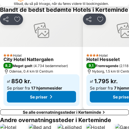
tilbud, du så på trivago, når du føres videre til bookingsiden.
Blandt de bedst bedømte Hotels i Kerteminde
Del
Føj til favoritter
Del
Føj til favorit
Hotel
Hotel
3 Stjerner
4 Stjerner
City Hotel Nattergalen
Hotel Hesselet
8,2
9,1
Meget godt
(
4.734 bedømmelser
)
Fremragende
(
2.11
Odense, 0.4 km til Centrum
Nyborg, 1.5 km til Cen
850 kr.
1.795 kr.
af
af
Se priser fra
17 hjemmesider
Se priser fra
7 hjem
Se priser
Se prise
Se alle overnatningssteder i Kerteminde
Andre overnatningssteder i Kerteminde