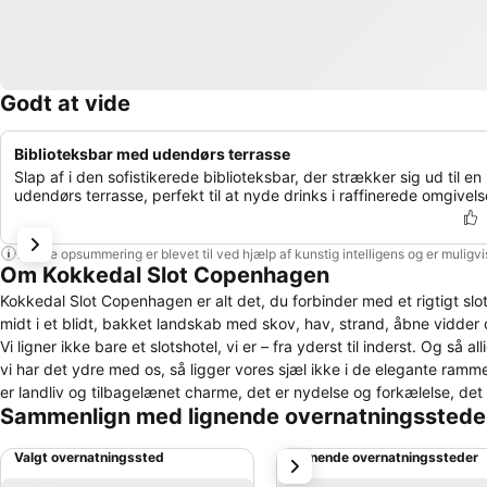
Godt at vide
Biblioteksbar med udendørs terrasse
Slap af i den sofistikerede biblioteksbar, der strækker sig ud til en
udendørs terrasse, perfekt til at nyde drinks i raffinerede omgivels
Denne opsummering er blevet til ved hjælp af kunstig intelligens og er muligv
Om Kokkedal Slot Copenhagen
Kokkedal Slot Copenhagen er alt det, du forbinder med et rigtigt slot.
midt i et blidt, bakket landskab med skov, hav, strand, åbne vidder 
Vi ligner ikke bare et slotshotel, vi er – fra yderst til inderst. Og så alligevel. Vi er nemlig også alt det, du måske ikke forbinder med et slot. For selvom
vi har det ydre med os, så ligger vores sjæl ikke i de elegante ram
er landliv og tilbagelænet charme, det er nydelse og forkælelse, det er intimitet og opmærksomhed og et personale, der levende brænder for at
Sammenlign med lignende overnatningsstede
videregive sin passion for det gode. Det er nordis
Valgt overnatningssted
Lignende overnatningssteder
næste