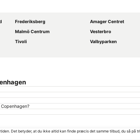
Udvid kort
d
Frederiksberg
Amager Centret
Malmö Centrum
Vesterbro
Tivoli
Valbyparken
penhagen
ot Copenhagen?
tiden. Det betyder, at du ikke altid kan finde præcis det samme tilbud, du så på tr