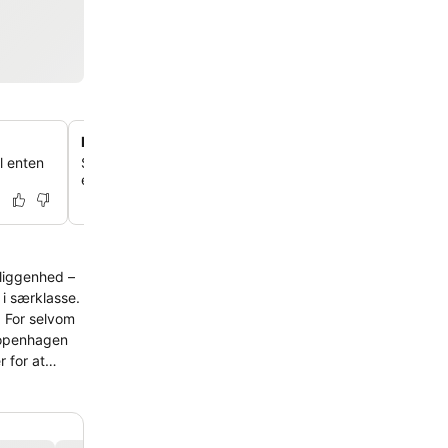
Eksklusivt medlem af Small Luxury Hotels
l enten
Som medlem af Small Luxury Hotels of the World tilbyder
eksklusivt, særpræget og personligt ophold.
eliggenhed –
 i særklasse.
 Copenhagen