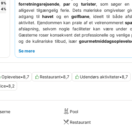
9
%
forretningsrejsende
,
par
og
turister
, som søger en 
4
%
alligevel tilgængelig ferie. Dets maleriske omgivelser gi
adgang til
havet
og en
golfbane
, ideelt til både af
aktivitet. Ejendommen kan prale af et velrenommeret
sp
afslapning, selvom nogle faciliteter kan være under 
Gæsterne roser konsekvent det professionelle og venlige
og de kulinariske tilbud, især
gourmetmiddagsoplevels
højdepunkt. For en virkelig fredfyldt oplevelse kan du 
Se mere
anmode om et værelse i hovedbygningen for at nyde d
fællesområder og undgå udendørs gåture til faciliteterne.
Oplevelse
•
8,7
Restaurant
•
8,7
Udendørs aktiviteter
•
8,7
ice
•
8,2
lserne
Pool
Restaurant