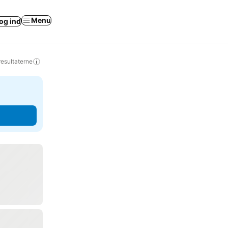
Menu
og ind
resultaterne