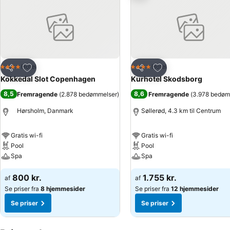
Føj til favoritter
Føj til favoritter
Hotel
Hotel
4 Stjerner
4 Stjerner
Del
Del
Kokkedal Slot Copenhagen
Kurhotel Skodsborg
8,5
8,6
Fremragende
(
2.878 bedømmelser
)
Fremragende
(
3.978 bedøm
Hørsholm, Danmark
Søllerød, 4.3 km til Centrum
Gratis wi-fi
Gratis wi-fi
Pool
Pool
Spa
Spa
800 kr.
1.755 kr.
af
af
Se priser fra
8 hjemmesider
Se priser fra
12 hjemmesider
Se priser
Se priser