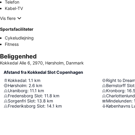
Telefon
Kabel-TV
Vis flere
Sportsfaciliteter
Cykeludlejning
Fitness
Beliggenhed
Kokkedal Alle 6, 2970, Hørsholm, Danmark
Afstand fra Kokkedal Slot Copenhagen
Kokkedal
:
1.1
km
Right to Drea
Hørsholm
:
2.6
km
Bernstorff Slot
Uraniborg
:
11.1
km
Kronborg
:
16.
Fredensborg Slot
:
11.8
km
Charlottenlund
Sorgenfri Slot
:
13.8
km
Mindelunden
:
Frederiksborg Slot
:
14.1
km
Københavns L