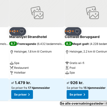
Føj til favoritter
Føj til favoritter
Hotel
Hotel
4 Stjerner
4 Stjerner
Del
Del
Marienlyst Strandhotel
Comwell Borupgaard
8,7
8,3
melser
)
Fremragende
(
6.432 bedømmelser
)
Meget godt
(
4.228 bedø
Helsingør, 1.8 km til Centrum
Helsingør, 2.2 km til Centru
Spa
Gratis wi-fi
Restaurant
Pool
Hotelbar
Spa
1.479 kr.
926 kr.
af
af
Se priser fra
17 hjemmesider
Se priser fra
15 hjemmesider
Se priser
Se priser
Se alle overnatningssteder 