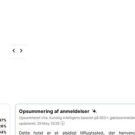
Opsummering af anmeldelser
Opsummeret vha. kunstig intelligens baseret på 600+ gæsteanmeldel
47
%
opdateret: 29 May 2026
26
%
14
%
Dette hotel er et alsidigt tilflugtssted, der henvend