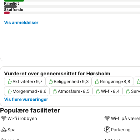
Rimeligt
Skuffende
Vis anmeldelser
Vurderet over gennemsnittet for Hørsholm
Aktiviteter
•
9,7
Beliggenhed
•
9,3
Rengøring
•
8,8
Morgenmad
•
8,6
Atmosfære
•
8,5
Wi-fi
•
8,4
Serv
Vis flere vurderinger
Populære faciliteter
Wi-fi i lobbyen
Wi-fi på være
Spa
Parkering