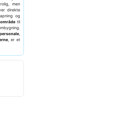
rolig, men
ver direkte
slapning og
aområde
til
ombygning.
personale
,
erne
, er et
overveje at
ens smukke