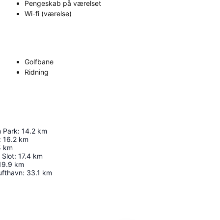
Pengeskab på værelset
Wi-fi (værelse)
Golfbane
Ridning
m Park
:
14.2
km
:
16.2
km
5
km
 Slot
:
17.4
km
19.9
km
ufthavn
:
33.1
km