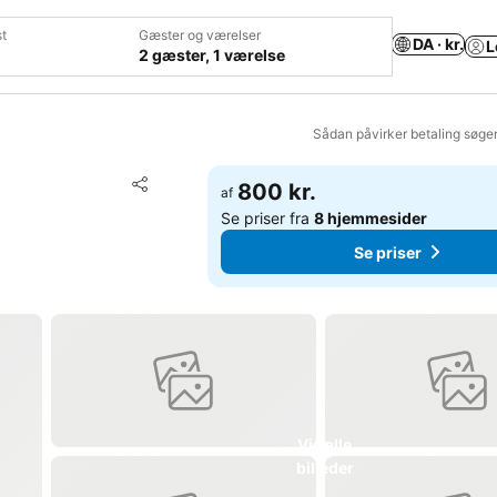
t
Gæster og værelser
DA · kr.
L
2 gæster, 1 værelse
Sådan påvirker betaling søge
Føj til favoritter
800 kr.
af
Del
Se priser fra
8 hjemmesider
Se priser