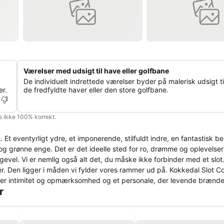
Værelser med udsigt til have eller golfbane
De individuelt indrettede værelser byder på malerisk udsigt ti
er.
de fredfyldte haver eller den store golfbane.
is ikke 100% korrekt.
 Et eventyrligt ydre, et imponerende, stilfuldt indre, en fantastisk b
og grønne enge. Det er det ideelle sted for ro, drømme og oplevelser
mer. Den ligger i måden vi fylder vores rammer ud på. Kokkedal Slot
r
k uhøjtidelighed. I usædvanligt smukke rammer.