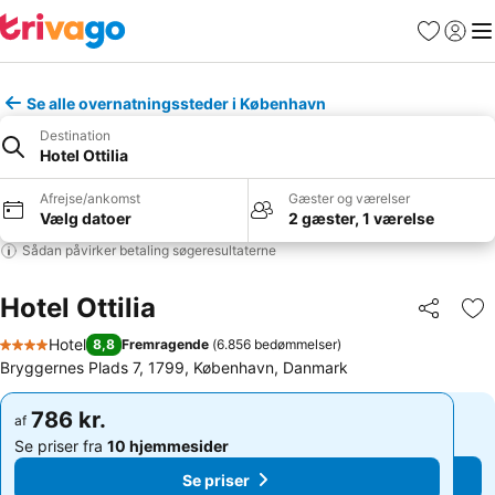
Favoritter
Log ind
Me
Se alle overnatningssteder i København
Destination
Hotel Ottilia
Afrejse/ankomst
Gæster og værelser
Vælg datoer
2 gæster, 1 værelse
Sådan påvirker betaling søgeresultaterne
Hotel Ottilia
Del
Føj
Hotel
8,8
Fremragende
(
6.856 bedømmelser
)
4 Stjerner
Bryggernes Plads 7, 1799, København, Danmark
786 kr.
786 kr.
af
af
Se priser fra
10 hjemmesider
Se priser fra
10 hjemmesider
Se priser
Se priser