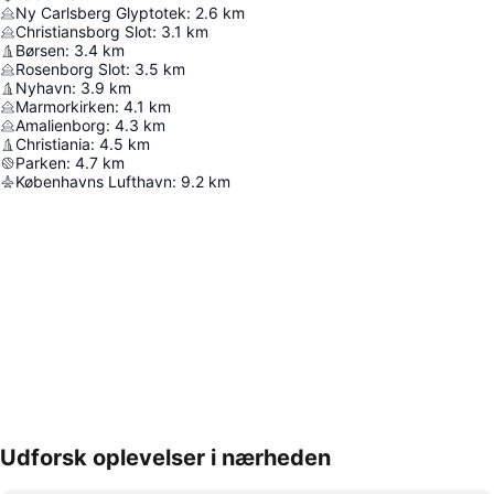
Ny Carlsberg Glyptotek
:
2.6
km
Christiansborg Slot
:
3.1
km
Børsen
:
3.4
km
Rosenborg Slot
:
3.5
km
Nyhavn
:
3.9
km
Marmorkirken
:
4.1
km
Amalienborg
:
4.3
km
Christiania
:
4.5
km
Parken
:
4.7
km
Københavns Lufthavn
:
9.2
km
Udforsk oplevelser i nærheden
Udvid kort