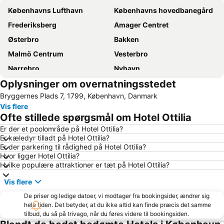
Københavns Lufthavn
Københavns hovedbanegård
Frederiksberg
Amager Centret
Østerbro
Bakken
Malmö Centrum
Vesterbro
Nørrebro
Nyhavn
Oplysninger om overnatningsstedet
Tivoli
Valbyparken
Bryggernes Plads 7, 1799, København, Danmark
Ørestad
Parken Stadium
Vis flere
Rådhuspladsen
Fisketorvet
Ofte stillede spørgsmål om Hotel Ottilia
Bella Center
Kongens Nytorv
Er der et poolområde på Hotel Ottilia?
Er kæledyr tilladt på Hotel Ottilia?
Marienlyst
Operaen
Er der parkering til rådighed på Hotel Ottilia?
Christianshavn
Roskilde Festival
Hvor ligger Hotel Ottilia?
Hvilke populære attraktioner er tæt på Hotel Ottilia?
Nørreport station
Malmö Centralstation
Vis flere
Indre By
Hornbæk Vest
De priser og ledige datoer, vi modtager fra bookingsider, ændrer sig
Royal Copenhagen
Islands Brygge
hele tiden. Det betyder, at du ikke altid kan finde præcis det samme
København Zoo
Dyrehaven
tilbud, du så på trivago, når du føres videre til bookingsiden.