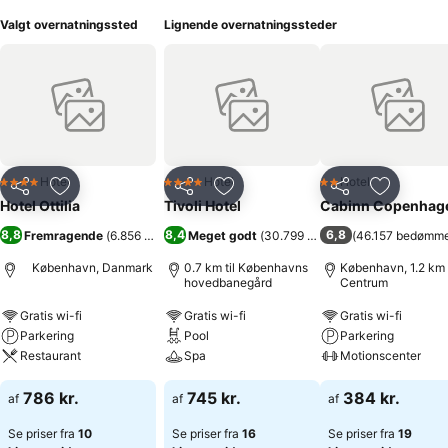
Valgt overnatningssted
Lignende overnatningssteder
Hotel
Hotel
Hotel
4 Stjerner
4 Stjerner
2 Stjerner
Del
Føj til favoritter
Del
Føj til favoritter
Del
Føj til fa
Hotel Ottilia
Tivoli Hotel
Cabinn Copenhag
8,8
8,4
6,8
Fremragende
(
6.856 bedømmelser
Meget godt
)
(
30.799 bedømmelser
(
46.157 bedømme
)
København, Danmark
0.7 km til Københavns
København, 1.2 km t
hovedbanegård
Centrum
Gratis wi-fi
Gratis wi-fi
Gratis wi-fi
Parkering
Pool
Parkering
Restaurant
Spa
Motionscenter
786 kr.
745 kr.
384 kr.
af
af
af
Se priser fra
10
Se priser fra
16
Se priser fra
19