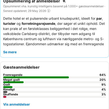
Opsummering af anmeldelser
Opsummeret vha. kunstig intelligens baseret på 1.000+ gæsteanmeldelser ·
Senest opdateret: 29 May 2026
Dette hotel er et pulserende urbant knudepunkt, ideelt for
par
,
turister
og
forretningsrejsende
, der søger et unikt ophold. Det
kan prale af en førsteklasses beliggenhed i det rolige, men
velkoblede Carlsberg-distrikt, der tilbyder nem adgang til
Københavns centrum og lufthavn via nærliggende metro- og S-
togsstationer. Ejendommen udmærker sig med en fremragende
spa
og indbydende
loungeområder
, perfekt til afslapning efter
Se mere
en dag med udforskning eller arbejde. Gæsterne roser
konsekvent det opmærksomme
hotelpersonale
og den
fremragende
økologiske morgenmad
, der serveres i
Gæsteanmeldelser
tagrestauranten med udsigt over byen. For en virkelig
mindeværdig oplevelse kan du overveje at booke et værelse
Fremragende
64
%
med de karakteristiske
runde vinduer
for behagelig udsigt og
Meget godt
20
%
et hyggeligt siddeområde.
Godt
9
%
Rimeligt
4
%
Skuffende
3
%
Vis anmeldelser