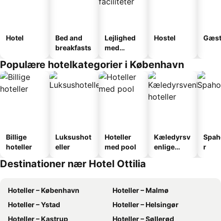
Hotel
Bed and
Lejlighed
Hostel
Gæst
breakfasts
med
faciliteter
Populære hotelkategorier i København
Billige
Luksushot
Hoteller
Kæledyrsv
Spah
hoteller
eller
med pool
enlige
r
hoteller
Destinationer nær Hotel Ottilia
Hoteller – København
Hoteller – Malmø
Hoteller – Ystad
Hoteller – Helsingør
Hoteller – Kastrup
Hoteller – Søllerød