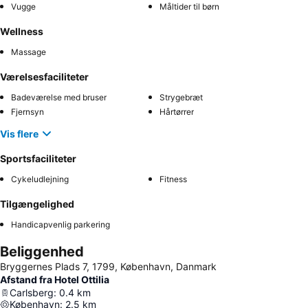
Vugge
Måltider til børn
Wellness
Massage
Værelsesfaciliteter
Badeværelse med bruser
Strygebræt
Fjernsyn
Hårtørrer
Vis flere
Sportsfaciliteter
Cykeludlejning
Fitness
Tilgængelighed
Handicapvenlig parkering
Beliggenhed
Bryggernes Plads 7, 1799, København, Danmark
Afstand fra Hotel Ottilia
Carlsberg
:
0.4
km
København
:
2.5
km