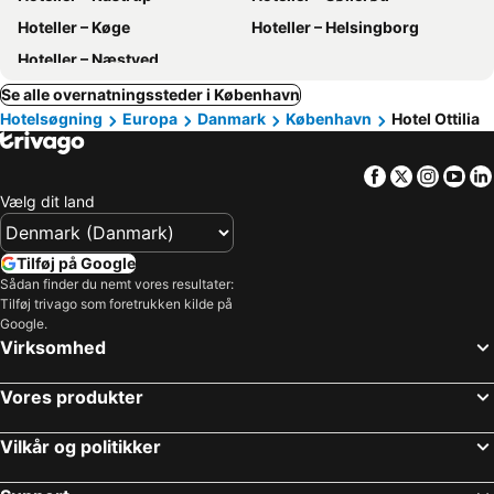
Hoteller – Køge
Hoteller – Helsingborg
Hoteller – Næstved
Se alle overnatningssteder i København
Hotelsøgning
Europa
Danmark
København
Hotel Ottilia
Facebook
Twitter
Insta
Yo
Vælg dit land
Tilføj på Google
Sådan finder du nemt vores resultater:
Tilføj trivago som foretrukken kilde på
Google.
Virksomhed
Vores produkter
Vilkår og politikker