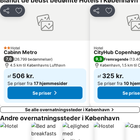
Blandt de bedst bedømte Hotels i København
Strøget
Snekkersten
Christiania
Christiansborg Palace
Del
Føj til favoritter
Del
Føj til favorit
Frederiksberg Centret
Rødovre Centrum
Helsingør Havn
Malmö Arena
Lilla Torg
Brøndby Stadion
Amalienborg Slot
Rungsted Havn
Hotel
Hotel
2 Stjerner
Cabinn Metro
CityHub Copenha
Ballerup Centret
Langelinie
7,0
9,3
(
26.799 bedømmelser
)
Fremragende
(
13.4
4.5 km til Københavns Lufthavn
København, 1.5 km til
Kastellet
Københavns Bymuseum
Hundige
506 kr.
Home of Carlsberg
325 kr.
af
af
Se priser fra
17 hjemmesider
Se priser fra
10 hje
Fredensborg slot
Copenhagen Port
Se priser
Se prise
Se alle overnatningssteder i København
Andre overnatningssteder i København