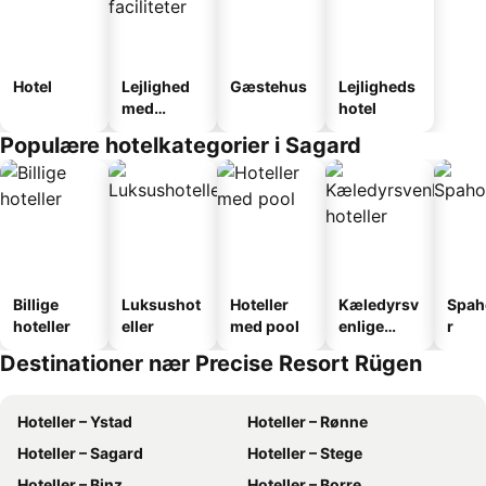
Hotel
Lejlighed
Gæstehus
Lejligheds
med
hotel
faciliteter
Populære hotelkategorier i Sagard
Billige
Luksushot
Hoteller
Kæledyrsv
Spah
hoteller
eller
med pool
enlige
r
hoteller
Destinationer nær Precise Resort Rügen
Hoteller – Ystad
Hoteller – Rønne
Hoteller – Sagard
Hoteller – Stege
Hoteller – Binz
Hoteller – Borre