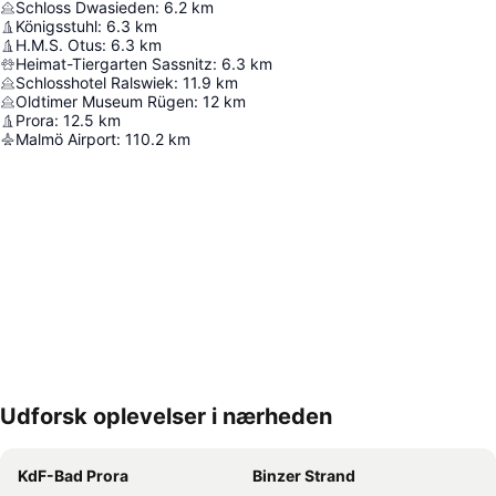
Schloss Dwasieden
:
6.2
km
Königsstuhl
:
6.3
km
H.M.S. Otus
:
6.3
km
Heimat-Tiergarten Sassnitz
:
6.3
km
Schlosshotel Ralswiek
:
11.9
km
Oldtimer Museum Rügen
:
12
km
Prora
:
12.5
km
Malmö Airport
:
110.2
km
Udforsk oplevelser i nærheden
Udvid kort
KdF-Bad Prora
Binzer Strand