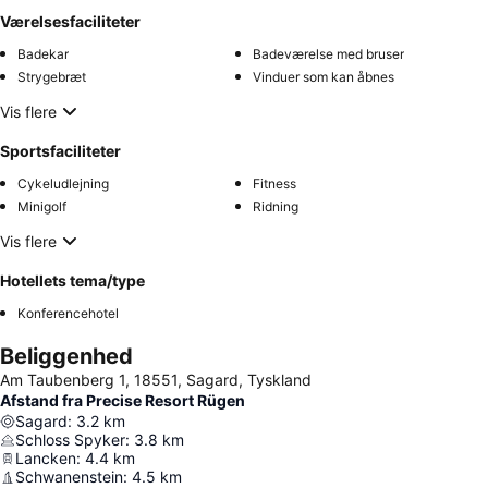
Værelsesfaciliteter
Badekar
Badeværelse med bruser
Strygebræt
Vinduer som kan åbnes
Vis flere
Sportsfaciliteter
Cykeludlejning
Fitness
Minigolf
Ridning
Vis flere
Hotellets tema/type
Konferencehotel
Beliggenhed
Am Taubenberg 1, 18551, Sagard, Tyskland
Afstand fra Precise Resort Rügen
Sagard
:
3.2
km
Schloss Spyker
:
3.8
km
Lancken
:
4.4
km
Schwanenstein
:
4.5
km