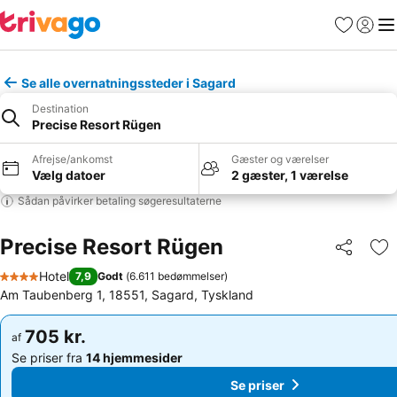
Favoritter
Log ind
Me
Se alle overnatningssteder i Sagard
Destination
Precise Resort Rügen
Afrejse/ankomst
Gæster og værelser
Vælg datoer
2 gæster, 1 værelse
Sådan påvirker betaling søgeresultaterne
Precise Resort Rügen
Del
Føj
Hotel
7,9
Godt
(
6.611 bedømmelser
)
4 Stjerner
Am Taubenberg 1, 18551, Sagard, Tyskland
705 kr.
705 kr.
af
af
Se priser fra
14 hjemmesider
Se priser fra
14 hjemmesider
Se priser
Se priser