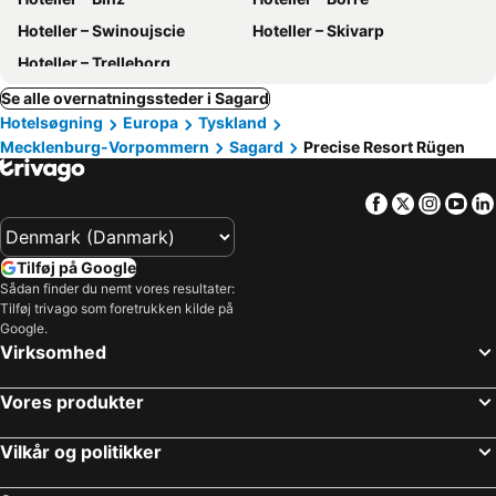
Hoteller – Swinoujscie
Hoteller – Skivarp
Hoteller – Trelleborg
Se alle overnatningssteder i Sagard
Hotelsøgning
Europa
Tyskland
Mecklenburg-Vorpommern
Sagard
Precise Resort Rügen
Facebook
Twitter
Insta
Yo
Tilføj på Google
Sådan finder du nemt vores resultater:
Tilføj trivago som foretrukken kilde på
Google.
Virksomhed
Vores produkter
Vilkår og politikker