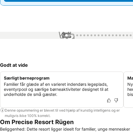
1 / 99
Godt at vide
Særligt børneprogram
Ma
Familier får glæde af en varieret indendørs legeplads,
Ny
eventyrpool og særlige børneaktiviteter designet til at
he
underholde de små gæster.
bi
Denne opsummering er blevet til ved hjælp af kunstig intelligens og er
muligvis ikke 100% korrekt.
Om Precise Resort Rügen
Beliggenhed: Dette resort ligger ideelt for familier, unge mennesker