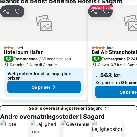
Blandt de bedst bedømte Hotels i Sagard
Populært valg
Del
Føj til favoritter
Del
Føj til favorit
Hotel
Hotel
3 Stjerner
4 Stjerner
Hotel zum Hafen
Bel Air Strandhotel
8,8
8,8
Fremragende
(
166 bedømmelser
)
Fremragende
(
2.24
Sassnitz, 0.6 km til Centrum
Glowe, 0.7 km til Cent
Vælg datoer for at se nøjagtige
568 kr.
af
priser
Se priser fra
9 hjem
Se priser
Se prise
Se alle overnatningssteder i Sagard
Andre overnatningssteder i Sagard