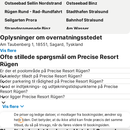
Ostseebad Sellin Nordstrand
Ostseebad Binz
Rügen Rund - Rad-Rundfahrt
Stadthafen Stralsund
Seilgarten Prora
Bahnhof Stralsund
Strandpromenade Binz
Am Wasser
Oplysninger om overnatningsstedet
Sassnitz City Harbour
Old Town of Stralsund
Am Taubenberg 1, 18551, Sagard, Tyskland
Rugard's Gourmet
Bahnhof Binz
Vis flere
Altstadt Stralsund
Jasmund National Park
Ofte stillede spørgsmål om Precise Resort
Nordstrand Göhren
Grünhufe
Rügen
Seebrücke Lubmin
Poseidon
Er der et poolområde på Precise Resort Rügen?
Er kæledyr tilladt på Precise Resort Rügen?
Seebrücke Binz
Putbus
Er der parkering til rådighed på Precise Resort Rügen?
Hvad er indtjeknings- og udtjekningstidspunkterne på Precise
Hansedom
Resort Rügen?
Hvor ligger Precise Resort Rügen?
Vis flere
De priser og ledige datoer, vi modtager fra bookingsider, ændrer sig
hele tiden. Det betyder, at du ikke altid kan finde præcis det samme
tilbud, du så på trivago, når du føres videre til bookingsiden.