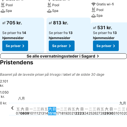
beamer, flipover/stifte og kopimaskine. Hotelværelse: Værelserne er
Gratis wi-fi
Pool
Pool
indrettet med et opholdsrum, et køkken og et badeværelse, og
Pool
Spa
Spa
herudover sørger varme med individuel regulering og ventilator for
Spa
et dejligt indeklima. En altan eller terrasse hører til visse af
705 kr.
813 kr.
af
af
værelsernes standardindretning. Der tilbydes værelser med en
531 kr.
af
kingsize-seng og en sovesofa. Der kan tillige reserveres separate
Se priser fra
14
Se priser fra
13
Se priser fra
13
soveværelser. På forespørgsel tilbydes der gratis ekstrasenge og
hjemmesider
hjemmesider
hjemmesider
børnesenge. Et skrivebord og, mod et ekstragebyr, en minibar står
Se priser
Se priser
Se priser
også til rådighed. Deslige er der køleskab, et minikøleskab, komfur,
mikrobølgeovn, mulighed for at lave te/kaffe og opvaskemaskine.
Se alle overnatningssteder i Sagard
Yderligere komfort tilbydes gæsterne i form af et strygejern og et
Pristendens
strygebræt. Desuden findes der telefon, fjernsyn med
satellit-/kabel-tv, radio og WiFi (uden gebyr). Til serviceudbuddet
Baseret på de laveste priser på trivago i løbet af de sidste 30 dage
hører også mulighed for at bestille rengøring efter afrejse. Et udvalg
2.101
af hovedpuder garanterer en følelse af velvære. Badeværelserne er
kr.
udstyret med brusebad, badekar og et babybadekar. Til gæsternes
1.050
daglige behov forefindes også en hårtørrer, et sminkespejl,
星期六, 八
2.101 kr.
kr.
星期五, 八月
1.866 kr.
星期六, 八月 22
1.810 kr.
星期五, 八月 21
1.793 kr.
八月
星期六, 八月 08
1.678 kr.
星期五, 八月 07
1.642 kr.
星期五, 八月 14
1.607 kr.
星期六, 八月 15
1.588 kr.
星期三, 八月 19
1.446 kr.
星期一, 八月 10
1.416 kr.
星期二, 八月 11
1.396 kr.
星期三, 八月 12
1.391 kr.
星期二, 八月 18
1.403 kr.
星期一, 八月 17
1.367 kr.
星期四, 八月 20
1.384 kr.
星期四, 八月 13
1.285 kr.
星期二, 八月 25
1.271 kr.
badekåber og telefon. Som noget ekstra særligt tilbydes gæsterne
星期一, 八月 24
1.258 kr.
星期三, 八月 26
1.246 kr.
星期四, 八月 2
1.257 kr.
星期日, 八月 09
980 kr.
0 kr.
九月
星期日, 八月 23
937 kr.
星期日, 
929 kr.
星期一
929 k
星
9
星期日, 八月 16
901 kr.
星期
901
kosmetikprodukter på badeværelserne. Der kan bestilles 2 værelser
五
六
日
一
二
三
四
五
六
日
一
二
三
四
五
六
日
一
二
三
四
五
六
日
一
二
三
indrettet til gæster i kørestol med barrierefrit badeværelse. Hotellet
07
08
09
10
11
12
13
14
15
16
17
18
19
20
21
22
23
24
25
26
27
28
29
30
31
01
02
tilbyder familie- og ikkerygerværelser. Sport/underholdning:
Foruden indendørs og udendørs swimmingpools (uden gebyr)