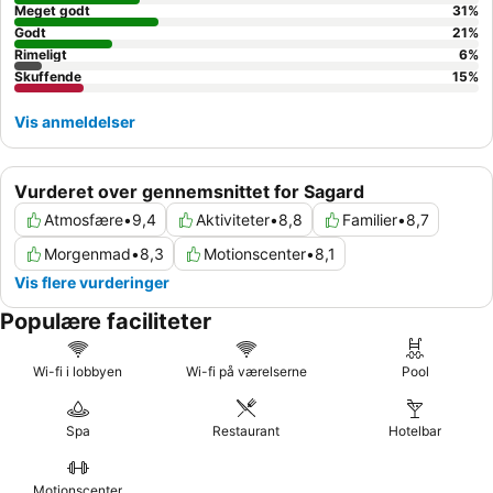
børnemenuer, laktosefri retter og vegane retter ved forespørgsel og
Meget godt
31
%
mod betaling. Hotellet stiller også snacks til rådighed. Mod betaling
Godt
21
%
tilbydes også alkoholfri drikkevarer og alkoholholdige drikkevarer.
Rimeligt
6
%
Kreditkort: Der accepteres i komplekset følgende kreditkort:
Skuffende
15
%
American Express, Visa, Diners Club, JCB og MasterCard.
Vis anmeldelser
Vurderet over gennemsnittet for Sagard
Atmosfære
•
9,4
Aktiviteter
•
8,8
Familier
•
8,7
Morgenmad
•
8,3
Motionscenter
•
8,1
Vis flere vurderinger
Populære faciliteter
Wi-fi i lobbyen
Wi-fi på værelserne
Pool
Spa
Restaurant
Hotelbar
Motionscenter