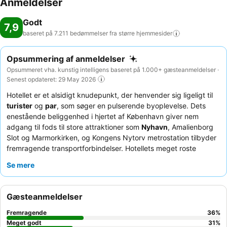
Anmeldelser
Godt
7,9
baseret på 7.211 bedømmelser fra større
hjemmesider
Opsummering af anmeldelser
Opsummeret vha. kunstig intelligens baseret på 1.000+ gæsteanmeldelser ·
Senest opdateret: 29 May 2026
Hotellet er et alsidigt knudepunkt, der henvender sig ligeligt til
turister
og
par
, som søger en pulserende byoplevelse. Dets
enestående beliggenhed i hjertet af København giver nem
adgang til fods til store attraktioner som
Nyhavn
, Amalienborg
Slot og Marmorkirken, og Kongens Nytorv metrostation tilbyder
fremragende transportforbindelser. Hotellets meget roste
morgenmadsbuffet
skiller sig ud med et bredt udvalg af
Se mere
kvalitetsmuligheder, herunder veganske og glutenfri valg, der
sikrer en tilfredsstillende start på dagen. Gæsterne fremhæver
konsekvent det
venlige og professionelle personale
, som gør
Gæsteanmeldelser
alt for at hjælpe med forespørgsler og give lokal indsigt. For en
unik måde at udforske byen på kan du benytte dig af de
Fremragende
36
%
praktiske
cykeludlejninger
, der er tilgængelige direkte fra
Meget godt
31
%