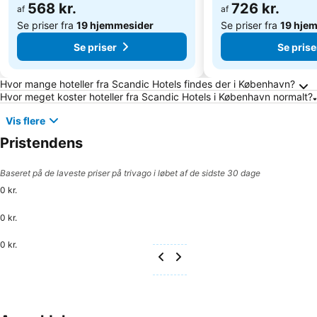
568 kr.
726 kr.
af
af
Se priser fra
19 hjemmesider
Se priser fra
19 hje
Se priser
Se prise
Ofte stillede spørgsmål om København
Hvor mange hoteller fra Scandic Hotels findes der i København?
Hvor meget koster hoteller fra Scandic Hotels i København normalt?
Vis flere
Pristendens
Baseret på de laveste priser på trivago i løbet af de sidste 30 dage
0 kr.
0 kr.
0 kr.