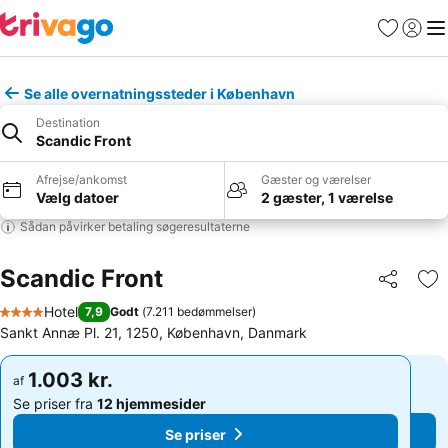
Favoritter
Log ind
Me
Se alle overnatningssteder i København
Destination
Scandic Front
Afrejse/ankomst
Gæster og værelser
Vælg datoer
2 gæster, 1 værelse
Sådan påvirker betaling søgeresultaterne
Scandic Front
Del
Føj
Hotel
7,9
Godt
(
7.211 bedømmelser
)
4 Stjerner
Sankt Annæ Pl. 21, 1250, København, Danmark
1.003 kr.
1.003 kr.
af
af
Se priser fra
12 hjemmesider
Se priser fra
12 hjemmesider
Se priser
Se priser