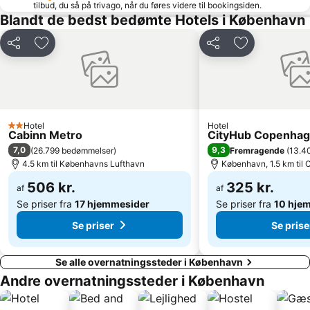
tilbud, du så på trivago, når du føres videre til bookingsiden.
Strøget
Snekkersten
Blandt de bedst bedømte Hotels i København
Christiania
Christiansborg Palace
Del
Føj til favoritter
Del
Føj til favorit
Frederiksberg Centret
Rødovre Centrum
Helsingør Havn
Malmö Arena
Lilla Torg
Brøndby Stadion
Amalienborg Slot
Rungsted Havn
Hotel
Hotel
2 Stjerner
Ballerup Centret
Langelinie
Cabinn Metro
CityHub Copenha
7,0
9,3
(
26.799 bedømmelser
)
Fremragende
(
13.4
Kastellet
Københavns Bymuseum
4.5 km til Københavns Lufthavn
København, 1.5 km til
Hundige
Home of Carlsberg
506 kr.
325 kr.
af
af
Fredensborg slot
Copenhagen Port
Se priser fra
17 hjemmesider
Se priser fra
10 hje
Se priser
Se prise
Se alle overnatningssteder i København
Andre overnatningssteder i København