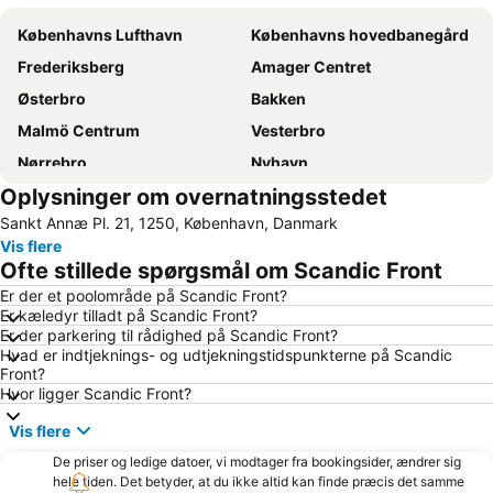
Københavns Lufthavn
Københavns hovedbanegård
Frederiksberg
Amager Centret
Østerbro
Bakken
Malmö Centrum
Vesterbro
Nørrebro
Nyhavn
Oplysninger om overnatningsstedet
Tivoli
Valbyparken
Sankt Annæ Pl. 21, 1250, København, Danmark
Ørestad
Parken Stadium
Vis flere
Rådhuspladsen
Fisketorvet
Ofte stillede spørgsmål om Scandic Front
Bella Center
Kongens Nytorv
Er der et poolområde på Scandic Front?
Er kæledyr tilladt på Scandic Front?
Marienlyst
Operaen
Er der parkering til rådighed på Scandic Front?
Christianshavn
Roskilde Festival
Hvad er indtjeknings- og udtjekningstidspunkterne på Scandic
Front?
Nørreport station
Malmö Centralstation
Hvor ligger Scandic Front?
Indre By
Hornbæk Vest
Vis flere
Royal Copenhagen
Islands Brygge
De priser og ledige datoer, vi modtager fra bookingsider, ændrer sig
København Zoo
Dyrehaven
hele tiden. Det betyder, at du ikke altid kan finde præcis det samme