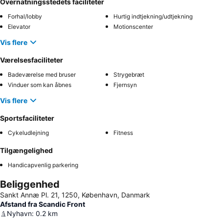
Overnatningsstedets faciliteter
Forhal/lobby
Hurtig indtjekning/udtjekning
Elevator
Motionscenter
Vis flere
Værelsesfaciliteter
Badeværelse med bruser
Strygebræt
Vinduer som kan åbnes
Fjernsyn
Vis flere
Sportsfaciliteter
Cykeludlejning
Fitness
Tilgængelighed
Handicapvenlig parkering
Beliggenhed
Sankt Annæ Pl. 21, 1250, København, Danmark
Afstand fra Scandic Front
Nyhavn
:
0.2
km