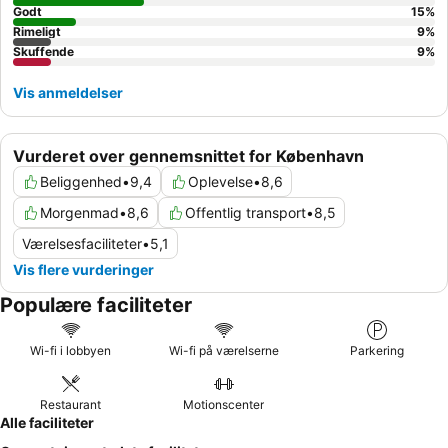
hotellet.
Godt
15
%
Rimeligt
9
%
Skuffende
9
%
Vis anmeldelser
Vurderet over gennemsnittet for København
Beliggenhed
•
9,4
Oplevelse
•
8,6
Morgenmad
•
8,6
Offentlig transport
•
8,5
Værelsesfaciliteter
•
5,1
Vis flere vurderinger
Populære faciliteter
Wi-fi i lobbyen
Wi-fi på værelserne
Parkering
Restaurant
Motionscenter
Alle faciliteter