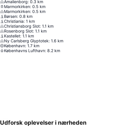
Amalienborg
:
0.3
km
Marmorkirken
:
0.5
km
Marmorkirken
:
0.5
km
Børsen
:
0.8
km
Christiania
:
1
km
Christiansborg Slot
:
1.1
km
Rosenborg Slot
:
1.1
km
Kastellet
:
1.1
km
Ny Carlsberg Glyptotek
:
1.6
km
København
:
1.7
km
Københavns Lufthavn
:
8.2
km
Udforsk oplevelser i nærheden
Udvid kort