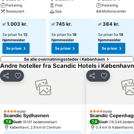
rådighed for hotellets gæster - men kom i god tid, de er eftertragtet
Parkering
Pool
Parkering
om sommeren
Restaurant
Spa
Motionscenter
1.003 kr.
745 kr.
384 kr.
af
af
af
Se priser fra
12
Se priser fra
16
Se priser fra
19
hjemmesider
hjemmesider
hjemmesider
Se priser
Se priser
Se priser
Se alle overnatningssteder i København
Andre hoteller fra Scandic Hotels i København
Del
Føj til favoritter
Del
Føj til favorit
Hotel
Hotel
4 Stjerner
4 Stjerner
Scandic Sydhavnen
Scandic Copenhag
7,8
7,8
Godt
(
9.161 bedømmelser
)
Godt
(
16.046 bedøm
København, 2.9 km til Centrum
0.4 km til København