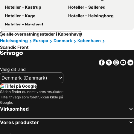
Hoteller – Kastrup
Hoteller – Søllerød
Hoteller – Køge
Hoteller – Helsingborg
Hoteller – Næstved
Se alle overnatningssteder i København
Hotelsøgning
Europa
Danmark
København
Scandic Front
Facebook
Twitter
Insta
Yo
Vælg dit land
Tilføj på Google
Sådan finder du nemt vores resultater:
Tilføj trivago som foretrukken kilde på
Google.
Virksomhed
Vores produkter