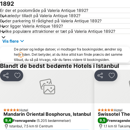
Taksim Metro Station
Pendik
1892
Den blå Moske (Sultanahmet)
Galata
Er der et poolområde på Valeria Antique 1892?
Er kæledyr tilladt på Valeria Antique 1892?
Sirkeci Tren Gari
Aksaray Metrostation
Er der parkering til rådighed på Valeria Antique 1892?
Hvor ligger Valeria Antique 1892?
Taksim Gezi Parki
Istiklalgaden
Hvilke populære attraktioner er tæt på Valeria Antique 1892?
Uskudar
Atatürk Lufthavn Metrostation
Vis flere
Bakırköy
Zeytinburnu
De priser og ledige datoer, vi modtager fra bookingsider, ændrer sig
Bosphorusfloden
Hagia Sophia
hele tiden. Det betyder, at du ikke altid kan finde præcis det samme
tilbud, du så på trivago, når du føres videre til bookingsiden.
Ortakoy
Eyup Sultan Mosque
Blandt de bedst bedømte Hotels i Istanbul
Osmanbey Subway Station
Kagithane
Umraniye
Kartal
Del
Føj til favoritter
Del
Føj til f
İstanbul Congress Center
Viaport Outlet
Cevahir Mall
Esenler
Sariyer
Buyukada (Prinseøerne)
Hotel
Hotel
Topkapı Palace
Tuzla
5 Stjerner
5 Stjerner
Mandarin Oriental Bosphorus, Istanbul
Swissotel The
Kabataş Port
Bosphorus Bridge
9,4
9,5
Fremragende
(
5.205 bedømmelser
)
Fremragende
Istanbul, 7.5 km til Centrum
1.1 km til Taksi
Gungoren
Levent Subway Station