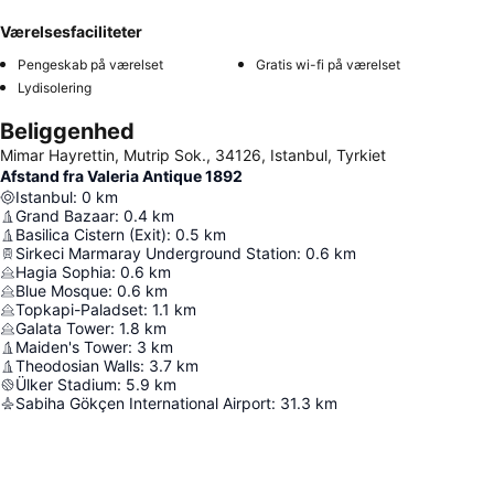
Værelsesfaciliteter
Pengeskab på værelset
Gratis wi-fi på værelset
Lydisolering
Beliggenhed
Mimar Hayrettin, Mutrip Sok., 34126, Istanbul, Tyrkiet
Afstand fra Valeria Antique 1892
Istanbul
:
0
km
Grand Bazaar
:
0.4
km
Basilica Cistern (Exit)
:
0.5
km
Sirkeci Marmaray Underground Station
:
0.6
km
Hagia Sophia
:
0.6
km
Blue Mosque
:
0.6
km
Topkapi-Paladset
:
1.1
km
Galata Tower
:
1.8
km
Maiden's Tower
:
3
km
Theodosian Walls
:
3.7
km
Ülker Stadium
:
5.9
km
Sabiha Gökçen International Airport
:
31.3
km