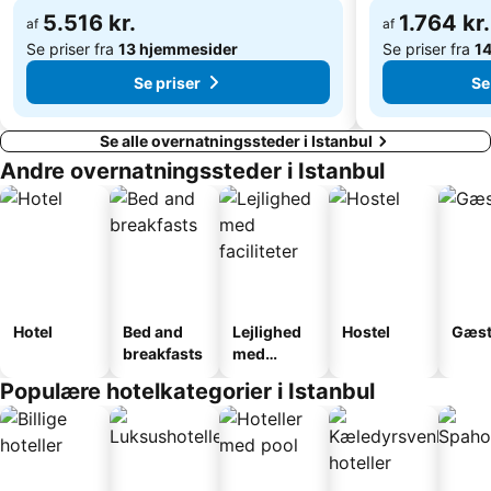
5.516 kr.
1.764 kr.
Maltepe
Haydarpasa Limani
af
af
Se priser fra
13 hjemmesider
Se priser fra
1
Se priser
Se
Se alle overnatningssteder i Istanbul
Andre overnatningssteder i Istanbul
Hotel
Bed and
Lejlighed
Hostel
Gæst
breakfasts
med
faciliteter
Populære hotelkategorier i Istanbul