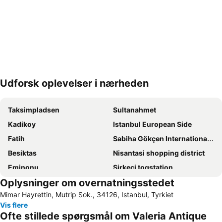
Udforsk oplevelser i nærheden
Udvid kort
Taksimpladsen
Sultanahmet
Kadikoy
Istanbul European Side
Fatih
Sabiha Gökçen Internationale lufthavn
Besiktas
Nisantasi shopping district
Eminonu
Sirkeci togstation
Oplysninger om overnatningsstedet
Den blå Moske (Sultanahmet)
Istanbul Anatolian Side
Mimar Hayrettin, Mutrip Sok., 34126, Istanbul, Tyrkiet
Istanbul Airport
Karakoy Limani
Vis flere
Den store Bazar istanbul
Galata-tårnet
Ofte stillede spørgsmål om Valeria Antique