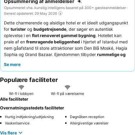
Opsummering af anmeldelser
Opsummeret vha. kunstig intelligens baseret på 300+ gæsteanmeldelser ·
Senest opdateret: 29 May 2026
Dette charmerende og alsidige hotel er et ideelt udgangspunkt
for
turister
og
budgetrejsende
, der søger en autentisk
oplevelse i en
flot renoveret gammel bygning
. Hotellet kan
prale af en
fremragende beliggenhed
i hjertet af Istanbul med
nem gåafstand til store attraktioner som Den Blå Moské, Hagia
Sophia og Grand Bazaar. Ejendommen tilbyder
rummelige og
rene værelser
med komfortable senge, hvilket sikrer et
Se mere
behageligt ophold. Gæsterne roser konsekvent personalets
exceptionelle gæstfrihed
, som altid er klar til at hjælpe med
Populære faciliteter
anbefalinger og service. For en helt unik oplevelse kan du
overveje at anmode om et værelse med et historisk eller antikt
præg for fuldt ud at fordybe dig i hotellets karakter.
Wi-fi i lobbyen
Wi-fi på værelserne
Alle faciliteter
Overnatningsstedets faciliteter
Hurtig indtjekning/udtjekning
Døgnåben reception
Vaskeriservice
Allergivenlige værelser
Vis flere