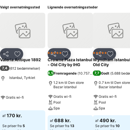
Valgt overnatningssted
Lignende overnatningssteder
Hotel
Hotel
Hotel
5 Stjerner
5 Stjerner
Del
Føj til favoritter
Del
Føj til favoritter
Del
Føj til fa
Valeria Antique 1892
Crowne Plaza Istanbul
Wyndham Istanbu
- Old City by IHG
Old City
7,4
(
612 bedømmelser
)
8,5
7,7
Fremragende
(
10.757 bedømmelser
Godt
(
5.688 bedø
)
Istanbul, Tyrkiet
1.2 km til Den store
0.7 km til Den store
Bazar istanbul
Bazar istanbul
Gratis wi-fi
Gratis wi-fi
Gratis wi-fi
Pool
Pool
Spa
Spa
170 kr.
af
688 kr.
490 kr.
af
af
Se priser fra
5
Se priser fra
13
Se priser fra
10