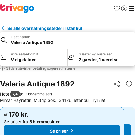
Favoritter
Log ind
Me
Se alle overnatningssteder i Istanbul
Destination
Valeria Antique 1892
Afrejse/ankomst
Gæster og værelser
Vælg datoer
2 gæster, 1 værelse
Sådan påvirker betaling søgeresultaterne
Valeria Antique 1892
Del
Føj
Hotel
7,4
(
612 bedømmelser
)
Mimar Hayrettin, Mutrip Sok., 34126, Istanbul, Tyrkiet
170 kr.
170 kr.
af
af
Se priser fra
5 hjemmesider
Se priser fra
5 hjemmesider
Se priser
Se priser