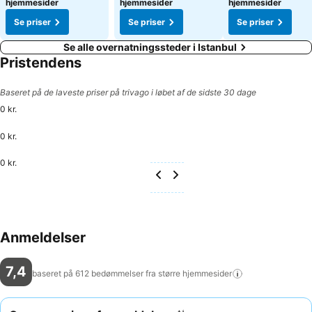
hjemmesider
hjemmesider
hjemmesider
Se priser
Se priser
Se priser
Se alle overnatningssteder i Istanbul
Pristendens
Baseret på de laveste priser på trivago i løbet af de sidste 30 dage
0 kr.
0 kr.
0 kr.
Anmeldelser
7,4
baseret på 612 bedømmelser fra større
hjemmesider