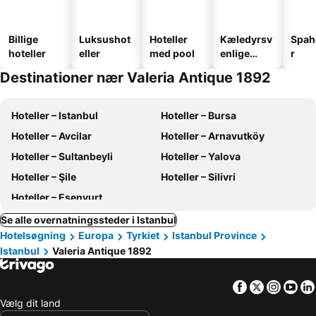
Billige
Luksushot
Hoteller
Kæledyrsv
Spah
hoteller
eller
med pool
enlige
r
hoteller
Destinationer nær Valeria Antique 1892
Hoteller – Istanbul
Hoteller – Bursa
Hoteller – Avcilar
Hoteller – Arnavutköy
Hoteller – Sultanbeyli
Hoteller – Yalova
Hoteller – Şile
Hoteller – Silivri
Hoteller – Esenyurt
Se alle overnatningssteder i Istanbul
Hotelsøgning
Europa
Tyrkiet
Istanbul Province
Istanbul
Valeria Antique 1892
Facebook
Twitter
Insta
Yo
Vælg dit land