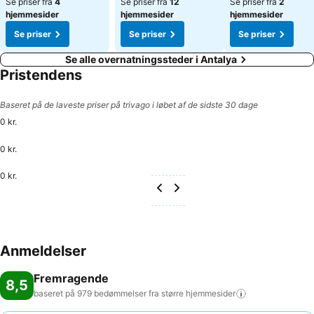
Se priser fra
4
Se priser fra
12
Se priser fra
2
hjemmesider
hjemmesider
hjemmesider
Se priser
Se priser
Se priser
Se alle overnatningssteder i Antalya
Pristendens
Baseret på de laveste priser på trivago i løbet af de sidste 30 dage
0 kr.
0 kr.
0 kr.
Anmeldelser
Fremragende
8,5
baseret på 979 bedømmelser fra større
hjemmesider