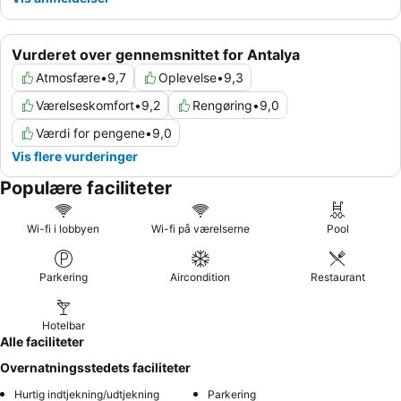
Vurderet over gennemsnittet for Antalya
Atmosfære
•
9,7
Oplevelse
•
9,3
Værelseskomfort
•
9,2
Rengøring
•
9,0
Værdi for pengene
•
9,0
Vis flere vurderinger
Populære faciliteter
Wi-fi i lobbyen
Wi-fi på værelserne
Pool
Parkering
Aircondition
Restaurant
Hotelbar
Alle faciliteter
Overnatningsstedets faciliteter
Hurtig indtjekning/udtjekning
Parkering