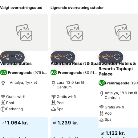
Valgt overnatningssted
Lignende overnatningssteder
Hotel
Hotel
Hotel
3 Stjerner
5 Stjerner
5 Stjerner
Del
Føj til favoritter
Del
Føj til favoritter
Del
Føj til fa
Veranda Suites
Aska Lara Resort & Spa
Swandor Hotels &
Resorts Topkapi
8,5
9,0
Fremragende
(
979 bedømmelser
Fremragende
)
(
30.914 bedømmelser
)
Palace
Antalya, Tyrkiet
Lara, 13.0 km til
8,9
Fremragende
(
19.
Centrum
Antalya, 18.6 km til
Gratis wi-fi
Gratis wi-fi
Centrum
Pool
Pool
Gratis wi-fi
Parkering
Spa
Pool
Spa
Se priser
Se priser
1.064 kr.
1.239 kr.
af
af
Se priser
1.122 kr.
af