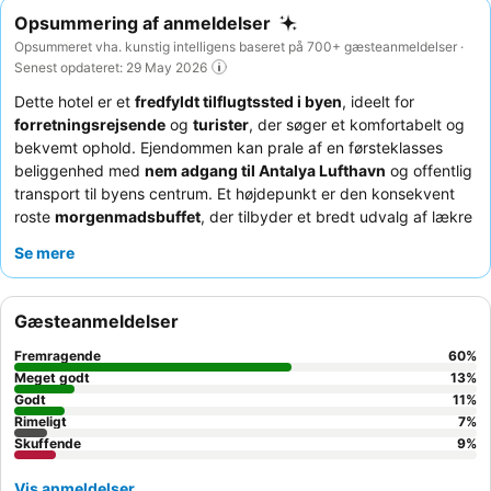
Opsummering af anmeldelser
Opsummeret vha. kunstig intelligens baseret på 700+ gæsteanmeldelser ·
Senest opdateret: 29 May 2026
Dette hotel er et
fredfyldt tilflugtssted i byen
, ideelt for
forretningsrejsende
og
turister
, der søger et komfortabelt og
bekvemt ophold. Ejendommen kan prale af en førsteklasses
beliggenhed med
nem adgang til Antalya Lufthavn
og offentlig
transport til byens centrum. Et højdepunkt er den konsekvent
roste
morgenmadsbuffet
, der tilbyder et bredt udvalg af lækre
retter. Gæsterne roser konsekvent det
venlige og hjælpsomme
Se mere
personale
, som gør alt for at sikre en imødekommende
atmosfære. For en mere rummelig oplevelse kan du overveje at
booke en af
dupleks-suiterne
.
Gæsteanmeldelser
Fremragende
60
%
Meget godt
13
%
Godt
11
%
Rimeligt
7
%
Skuffende
9
%
Vis anmeldelser