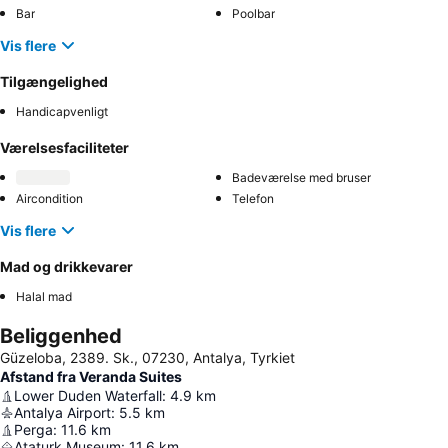
Bar
Poolbar
Vis flere
Tilgængelighed
Handicapvenligt
Værelsesfaciliteter
Badeværelse med bruser
Aircondition
Telefon
Vis flere
Mad og drikkevarer
Halal mad
Beliggenhed
Güzeloba, 2389. Sk., 07230, Antalya, Tyrkiet
Afstand fra Veranda Suites
Lower Duden Waterfall
:
4.9
km
Antalya Airport
:
5.5
km
Perga
:
11.6
km
Ataturk Museum
:
11.6
km