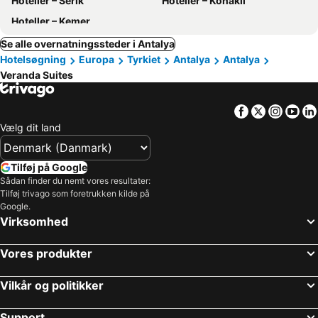
Hoteller – Serik
Hoteller – Konakli
Hoteller – Kemer
Se alle overnatningssteder i Antalya
Hotelsøgning
Europa
Tyrkiet
Antalya
Antalya
Veranda Suites
Facebook
Twitter
Insta
Yo
Vælg dit land
Tilføj på Google
Sådan finder du nemt vores resultater:
Tilføj trivago som foretrukken kilde på
Google.
Virksomhed
Vores produkter
Vilkår og politikker
Support