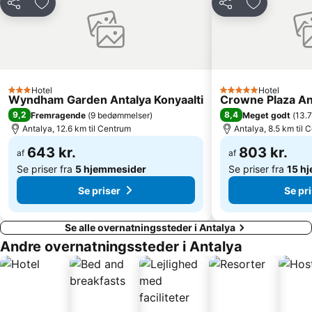
Del
Føj til favoritter
Del
Føj til favor
Sarisu Public Beach
Tekirova Beach
Ataturk Sports Hall
50th International Antalya Golden Orange Film Festival
Suna & Inan Kirac Kaleici Museum
Karaalioglu Parkı
Antalya Bus Station
Göynük kanyonu
Hotel
Hotel
Ayisigi Beach
Olympos
3 Stjerner
5 Stjerner
Wyndham Garden Antalya Konyaalti
Crowne Plaza An
Phaselis
9,2
8,4
Fremragende
(
9 bedømmelser
)
Meget godt
(
13.
Antalya, 12.6 km til Centrum
Antalya, 8.5 km til 
643 kr.
803 kr.
af
af
Se priser fra
5 hjemmesider
Se priser fra
15 h
Se priser
Se pr
Se alle overnatningssteder i Antalya
Andre overnatningssteder i Antalya