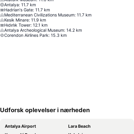
Antalya
:
11.7
km
Hadrian's Gate
:
11.7
km
Mediterranean Civilizations Museum
:
11.7
km
Kesik Minare
:
11.9
km
Hıdırlık Tower
:
12.1
km
Antalya Archeological Museum
:
14.2
km
Corendon Airlines Park
:
15.3
km
Udforsk oplevelser i nærheden
Udvid kort
Antalya Airport
Lara Beach