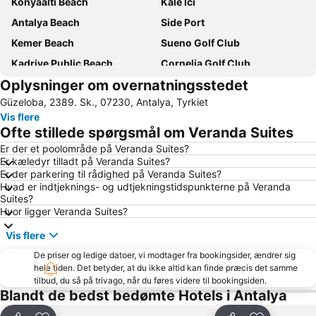
Konyaalti Beach
Kale Ici
Antalya Beach
Side Port
Kemer Beach
Sueno Golf Club
Kadriye Public Beach
Cornelia Golf Club
Oplysninger om overnatningsstedet
Belek Public Beach
Kemer Marina
Güzeloba, 2389. Sk., 07230, Antalya, Tyrkiet
Murat Paşa Mosque
Carya Golf Club
Vis flere
Waterhill Park
Akseki
Ofte stillede spørgsmål om Veranda Suites
Clock Tower
Antalya Expo Center
Er der et poolområde på Veranda Suites?
Er kæledyr tilladt på Veranda Suites?
Antalya Museum
Selge
Er der parkering til rådighed på Veranda Suites?
Turist Beach
Kaya Eagles Golf Club
Hvad er indtjeknings- og udtjekningstidspunkterne på Veranda
Suites?
Moonlight Beach
Lara Dido Beach
Hvor ligger Veranda Suites?
Hadrian's Gate
Aspendos
Vis flere
Karpuzkaldiran Kampi
National Golf Club
De priser og ledige datoer, vi modtager fra bookingsider, ændrer sig
Bogazkent
Sammy
hele tiden. Det betyder, at du ikke altid kan finde præcis det samme
tilbud, du så på trivago, når du føres videre til bookingsiden.
Gazipasa Ogretmenevi Beach
Tekeli Mehmet Pasa Mosque
Blandt de bedst bedømte Hotels i Antalya
ForFun
Antalya Aquarium