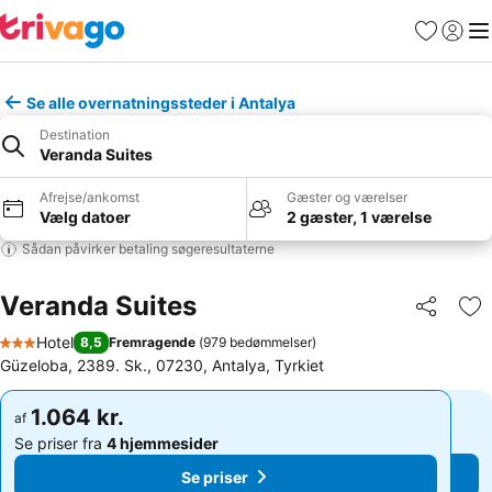
Favoritter
Log ind
Me
Se alle overnatningssteder i Antalya
Destination
Veranda Suites
Afrejse/ankomst
Gæster og værelser
Vælg datoer
2 gæster, 1 værelse
Sådan påvirker betaling søgeresultaterne
Veranda Suites
Del
Føj
Hotel
8,5
Fremragende
(
979 bedømmelser
)
3 Stjerner
Güzeloba, 2389. Sk., 07230, Antalya, Tyrkiet
1.064 kr.
1.064 kr.
af
af
Se priser fra
4 hjemmesider
Se priser fra
4 hjemmesider
Se priser
Se priser