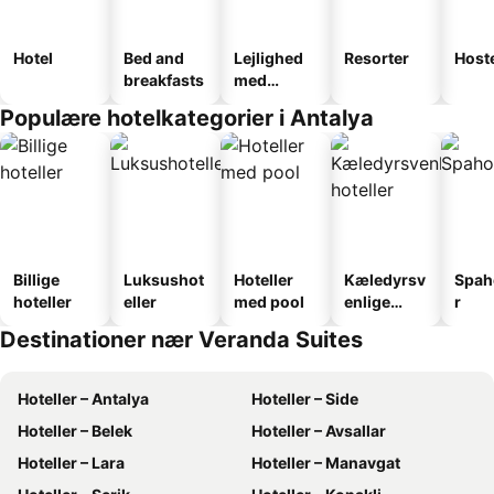
Hotel
Bed and
Lejlighed
Resorter
Host
breakfasts
med
faciliteter
Populære hotelkategorier i Antalya
Billige
Luksushot
Hoteller
Kæledyrsv
Spah
hoteller
eller
med pool
enlige
r
hoteller
Destinationer nær Veranda Suites
Hoteller – Antalya
Hoteller – Side
Hoteller – Belek
Hoteller – Avsallar
Hoteller – Lara
Hoteller – Manavgat