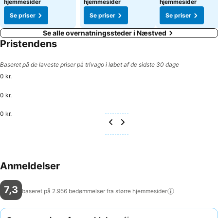
hjemmesider
hjemmesider
hjemmesider
Se priser
Se priser
Se priser
Se alle overnatningssteder i Næstved
Pristendens
Baseret på de laveste priser på trivago i løbet af de sidste 30 dage
0 kr.
0 kr.
0 kr.
Anmeldelser
7,3
baseret på 2.956 bedømmelser fra større
hjemmesider