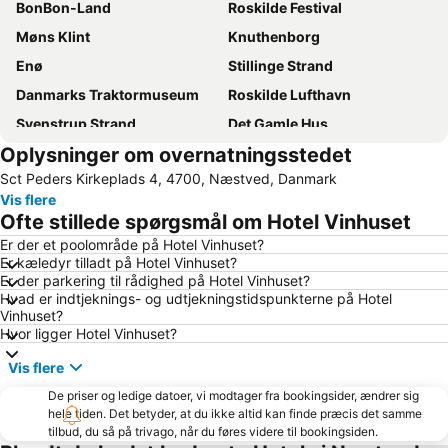
BonBon-Land
Roskilde Festival
Møns Klint
Knuthenborg
Enø
Stillinge Strand
Danmarks Traktormuseum
Roskilde Lufthavn
Svenstrup Strand
Det Gamle Hus
Oplysninger om overnatningsstedet
Gavnø
Holmegaard
Sct Peders Kirkeplads 4, 4700, Næstved, Danmark
Vis flere
Ofte stillede spørgsmål om Hotel Vinhuset
Er der et poolområde på Hotel Vinhuset?
Er kæledyr tilladt på Hotel Vinhuset?
Er der parkering til rådighed på Hotel Vinhuset?
Hvad er indtjeknings- og udtjekningstidspunkterne på Hotel
Vinhuset?
Hvor ligger Hotel Vinhuset?
Vis flere
De priser og ledige datoer, vi modtager fra bookingsider, ændrer sig
hele tiden. Det betyder, at du ikke altid kan finde præcis det samme
tilbud, du så på trivago, når du føres videre til bookingsiden.