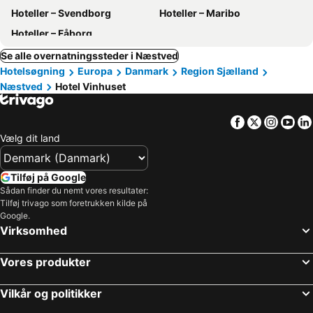
Hoteller – Svendborg
Hoteller – Maribo
Hoteller – Fåborg
Se alle overnatningssteder i Næstved
Hotelsøgning
Europa
Danmark
Region Sjælland
Næstved
Hotel Vinhuset
Facebook
Twitter
Insta
Yo
Vælg dit land
Tilføj på Google
Sådan finder du nemt vores resultater:
Tilføj trivago som foretrukken kilde på
Google.
Virksomhed
Vores produkter
Vilkår og politikker