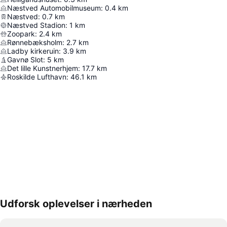
Næstved Automobilmuseum
:
0.4
km
Næstved
:
0.7
km
Næstved Stadion
:
1
km
Zoopark
:
2.4
km
Rønnebæksholm
:
2.7
km
Ladby kirkeruin
:
3.9
km
Gavnø Slot
:
5
km
Det lille Kunstnerhjem
:
17.7
km
Roskilde Lufthavn
:
46.1
km
Udforsk oplevelser i nærheden
Udvid kort