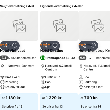
Valgt overnatningssted
Lignende overnatningssteder
Hotel
Hotel
Hotel
3 Stjerner
4 Stjerner
3 Stjerner
Del
Føj til favoritter
Del
Føj til favoritter
Del
Føj til fa
Hotel Vinhuset
Hotel Kirstine
Hotel Menstrup Kr
7,3
8,6
6,6
(
2.956 bedømmelser
)
Fremragende
(
3.843 bedømmelser
(
2.730 bedømmel
)
Næstved, Danmark
Næstved, 0.2 km til
Næstved, 11.6 km ti
Centrum
Centrum
Gratis wi-fi
Gratis wi-fi
Pool
Parkering
Pool
Parkering
Kæledyr tilladt
Spa
Kæledyr tilladt
Se priser
Se priser
Se priser
1.130 kr.
1.329 kr.
769 kr.
af
af
af
Se priser fra
15
Se priser fra
13
Se priser fra
14