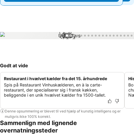
1 / 99
Godt at vide
Restaurant i hvælvet kælder fra det 15. århundrede
Hi
Spis på Restaurant Vinhuskælderen, en à la carte-
Bo
restaurant, der specialiserer sig i fransk køkken,
ch
beliggende i en unik hvælvet kælder fra 1500-tallet.
Næ
Denne opsummering er blevet til ved hjælp af kunstig intelligens og er
muligvis ikke 100% korrekt.
Sammenlign med lignende
overnatningssteder