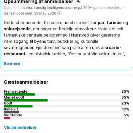
Opsummering af anmeldelser
Opsummeret vha. kunstig intelligens baseret på 700+ gæsteanmeldelser ·
Senest opdateret: 29 May 2026
Dette charmerende, historiske hotel er ideelt for
par
,
turister
og
solorejsende
, der søger en fredelig atmosfære. Hotellets helt
fantastiske centrale beliggenhed i Næstved giver gæsterne
nem adgang til byens torv, butikker og kulturelle
seværdigheder. Ejendommen kan prale af en unik
à la carte-
restaurant
i en historisk kælder, "Restaurant Vinhuskælderen",
der tilbyder en særlig stemning for gourmetmiddage. Gæsterne
Se mere
roser konsekvent
hotellets personale
for deres
imødekommende, venlige og usædvanligt hjælpsomme service,
der sikrer et positivt og problemfrit ophold. For en virkelig
Gæsteanmeldelser
hyggelig oplevelse kan du overveje at anmode om et værelse
med en
behagelig seng
og en god dyne, da disse ofte
Fremragende
25
%
fremhæves af gæsterne.
Meget godt
35
%
Godt
23
%
Rimeligt
12
%
Skuffende
5
%
Vis anmeldelser