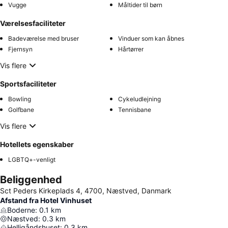
Vugge
Måltider til børn
Værelsesfaciliteter
Badeværelse med bruser
Vinduer som kan åbnes
Fjernsyn
Hårtørrer
Vis flere
Sportsfaciliteter
Bowling
Cykeludlejning
Golfbane
Tennisbane
Vis flere
Hotellets egenskaber
LGBTQ+-venligt
Beliggenhed
Sct Peders Kirkeplads 4, 4700, Næstved, Danmark
Afstand fra Hotel Vinhuset
Boderne
:
0.1
km
Næstved
:
0.3
km
Helligåndshuset
:
0.3
km