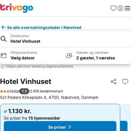
Favoritter
Log ind
Me
Se alle overnatningssteder i Næstved
Destination
Hotel Vinhuset
Afrejse/ankomst
Gæster og værelser
Vælg datoer
2 gæster, 1 værelse
Sådan påvirker betaling søgeresultaterne
Hotel Vinhuset
Del
Føj
Hotel
7,3
(
2.956 bedømmelser
)
3 Stjerner
Sct Peders Kirkeplads 4, 4700, Næstved, Danmark
1.130 kr.
1.130 kr.
af
af
Se priser fra
15 hjemmesider
Se priser fra
15 hjemmesider
Se priser
Se priser