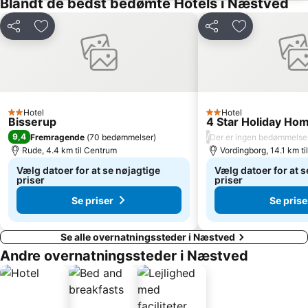
Blandt de bedst bedømte Hotels i Næstved
Del
Føj til favoritter
Del
Føj til favorit
Hotel
Hotel
2 Stjerner
2 Stjerner
Bisserup
4 Star Holiday Ho
9,4
/
Fremragende
(
70 bedømmelser
)
Der er ingen bedømmelse
Rude, 4.4 km til Centrum
Vordingborg, 14.1 km t
Vælg datoer for at se nøjagtige
Vælg datoer for at s
priser
priser
Se priser
Se prise
Se alle overnatningssteder i Næstved
Andre overnatningssteder i Næstved