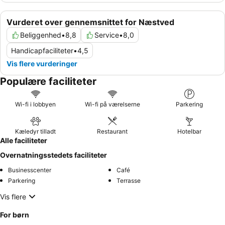
Vurderet over gennemsnittet for Næstved
Beliggenhed
•
8,8
Service
•
8,0
Handicapfaciliteter
•
4,5
Vis flere vurderinger
Populære faciliteter
Wi-fi i lobbyen
Wi-fi på værelserne
Parkering
Kæledyr tilladt
Restaurant
Hotelbar
Alle faciliteter
Overnatningsstedets faciliteter
Businesscenter
Café
Parkering
Terrasse
Vis flere
For børn