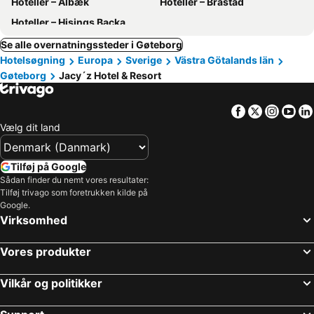
Hoteller – Ålbæk
Hoteller – Brastad
Hoteller – Hisings Backa
Se alle overnatningssteder i Gøteborg
Hotelsøgning
Europa
Sverige
Västra Götalands län
Gøteborg
Jacy´z Hotel & Resort
Facebook
Twitter
Insta
Yo
Vælg dit land
Tilføj på Google
Sådan finder du nemt vores resultater:
Tilføj trivago som foretrukken kilde på
Google.
Virksomhed
Vores produkter
Vilkår og politikker