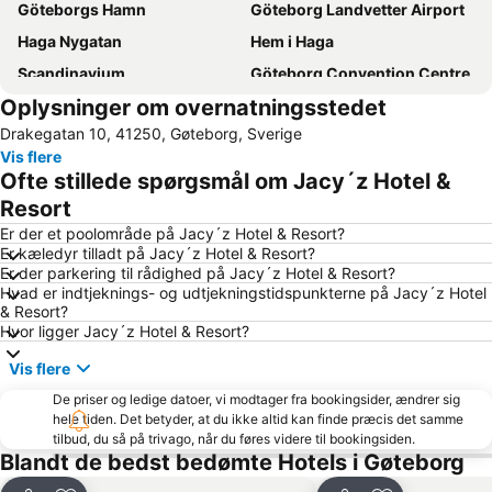
Göteborgs Hamn
Göteborg Landvetter Airport
Haga Nygatan
Hem i Haga
Scandinavium
Göteborg Convention Centre
Oplysninger om overnatningsstedet
Haga Julmarknad
Göteborgs Spårvägar
Drakegatan 10, 41250, Gøteborg, Sverige
Avenyn
Göteborgsoperan
Vis flere
Swedish Exhibition & Congress Centre
Maritiman
Ofte stillede spørgsmål om Jacy´z Hotel &
Slottsskogen
Nils Ericson Terminalen
Resort
Bohus fästning
Gamla Ullevi
Er der et poolområde på Jacy´z Hotel & Resort?
Er kæledyr tilladt på Jacy´z Hotel & Resort?
Trädgårdsföreningen
Götaplatsen
Er der parkering til rådighed på Jacy´z Hotel & Resort?
Hvad er indtjeknings- og udtjekningstidspunkterne på Jacy´z Hotel
Kungsparken
Universeum
& Resort?
Göteborgs Stadsmusem
Carlstens fästning
Hvor ligger Jacy´z Hotel & Resort?
28plus
Fiskekyrkan
Vis flere
Hagabadet
Göteborg Horse Show - Eurohorse
De priser og ledige datoer, vi modtager fra bookingsider, ændrer sig
hele tiden. Det betyder, at du ikke altid kan finde præcis det samme
Gothenburg Court House
Lindholmen
tilbud, du så på trivago, når du føres videre til bookingsiden.
Nya Älvsborg
Vrångö
Blandt de bedst bedømte Hotels i Gøteborg
Göteborgs stadsteater