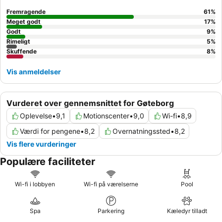
Fremragende
61
%
Meget godt
17
%
Godt
9
%
Rimeligt
5
%
Skuffende
8
%
Vis anmeldelser
Vurderet over gennemsnittet for Gøteborg
Oplevelse
•
9,1
Motionscenter
•
9,0
Wi-fi
•
8,9
Værdi for pengene
•
8,2
Overnatningssted
•
8,2
Vis flere vurderinger
Populære faciliteter
Wi-fi i lobbyen
Wi-fi på værelserne
Pool
Spa
Parkering
Kæledyr tilladt