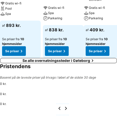
Gratis wi-fi
underholdningsprogram giver gæsterne mulighed for frit at
Gratis wi-fi
Gratis wi-fi
Pool
planlægge deres fritid. I de 2 indendørs svømmebassiner kan
Spa
Spa
Spa
gæsterne svømme i al slags vejr. På varme dage anbefales
Parkering
Parkering
gæsterne stærkt et spring i den kølige udendørs swimmingpool. Lidt
Se priser
893 kr.
af
afveksling tilbydes i form af et fitnessstudie og et spa-bad.
Se priser
Se priser
838 kr.
409 kr.
af
af
Forplejning: Måltiderne kan indtages i en af de 3 restauranter. Hver
dag serveres der en næringsrig morgenmad.
Se priser fra
10
Se priser fra
10
Se priser fra
10
hjemmesider
hjemmesider
hjemmesider
Se priser
Se priser
Se priser
Se alle overnatningssteder i Gøteborg
Pristendens
Baseret på de laveste priser på trivago i løbet af de sidste 30 dage
0 kr.
0 kr.
0 kr.