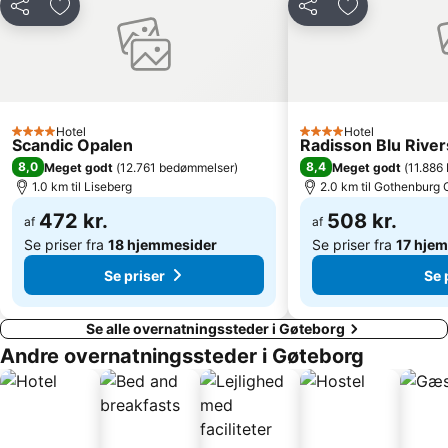
Del
Føj til favoritter
Del
Føj til favorit
Hotel
Hotel
4 Stjerner
4 Stjerner
Scandic Opalen
Radisson Blu River
8,0
8,4
Meget godt
(
12.761 bedømmelser
)
Meget godt
(
11.886
1.0 km til Liseberg
2.0 km til Gothenburg 
472 kr.
508 kr.
af
af
Se priser fra
18 hjemmesider
Se priser fra
17 hje
Se priser
Se 
Se alle overnatningssteder i Gøteborg
Andre overnatningssteder i Gøteborg