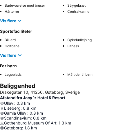
Badeværelse med bruser
Strygebræt
Hårtørrer
Centralvarme
Vis flere
Sportsfaciliteter
Billiard
Cykeludlejning
Golfbane
Fitness
Vis flere
For børn
Legeplads
Måltider til børn
Beliggenhed
Drakegatan 10, 41250, Gøteborg, Sverige
Afstand fra Jacy´z Hotel & Resort
Ullevi
:
0.3
km
Liseberg
:
0.8
km
Gamla Ullevi
:
0.8
km
Scandinavium
:
0.8
km
Gothenburg Museum Of Art
:
1.3
km
Gøteborg
:
1.8
km