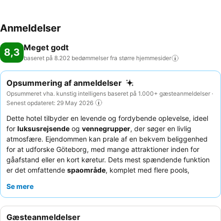
Anmeldelser
Meget godt
8,3
baseret på 8.202 bedømmelser fra større
hjemmesider
Opsummering af anmeldelser
Opsummeret vha. kunstig intelligens baseret på 1.000+ gæsteanmeldelser ·
Senest opdateret: 29 May 2026
Dette hotel tilbyder en levende og fordybende oplevelse, ideel
for
luksusrejsende
og
vennegrupper
, der søger en livlig
atmosfære. Ejendommen kan prale af en bekvem beliggenhed
for at udforske Göteborg, med mange attraktioner inden for
gåafstand eller en kort køretur. Dets mest spændende funktion
er det omfattende
spaområde
, komplet med flere pools,
saunaer og afslapningszoner. Gæsterne roser konsekvent den
Se mere
fremragende morgenmadsbuffet
og det opmærksomme,
professionelle personale. For et forbedret ophold kan du
overveje at booke et værelse med
panoramaudsigt
over byen.
Gæsteanmeldelser