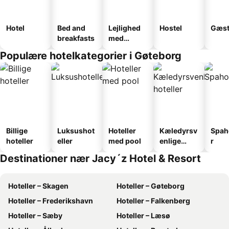
Hotel
Bed and
Lejlighed
Hostel
Gæst
breakfasts
med
faciliteter
Populære hotelkategorier i Gøteborg
Billige
Luksushot
Hoteller
Kæledyrsv
Spah
hoteller
eller
med pool
enlige
r
hoteller
Destinationer nær Jacy´z Hotel & Resort
Hoteller – Skagen
Hoteller – Gøteborg
Hoteller – Frederikshavn
Hoteller – Falkenberg
Hoteller – Sæby
Hoteller – Læsø