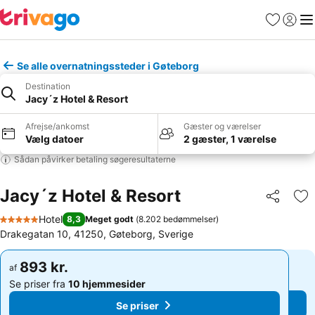
Favoritter
Log ind
Me
Se alle overnatningssteder i Gøteborg
Destination
Jacy´z Hotel & Resort
Afrejse/ankomst
Gæster og værelser
Vælg datoer
2 gæster, 1 værelse
Sådan påvirker betaling søgeresultaterne
Jacy´z Hotel & Resort
Del
Føj
Hotel
8,3
Meget godt
(
8.202 bedømmelser
)
5 Stjerner
Drakegatan 10, 41250, Gøteborg, Sverige
893 kr.
893 kr.
af
af
Se priser fra
10 hjemmesider
Se priser fra
10 hjemmesider
Se priser
Se priser