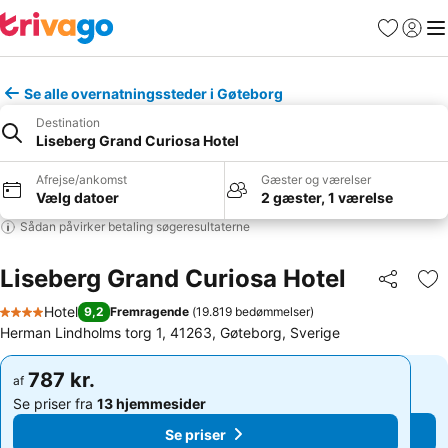
Favoritter
Log ind
Me
Se alle overnatningssteder i Gøteborg
Destination
Liseberg Grand Curiosa Hotel
Afrejse/ankomst
Gæster og værelser
Vælg datoer
2 gæster, 1 værelse
Sådan påvirker betaling søgeresultaterne
Liseberg Grand Curiosa Hotel
Del
Føj
Hotel
9,2
Fremragende
(
19.819 bedømmelser
)
4 Stjerner
Herman Lindholms torg 1, 41263, Gøteborg, Sverige
787 kr.
787 kr.
af
af
Se priser fra
13 hjemmesider
Se priser fra
13 hjemmesider
Se priser
Se priser