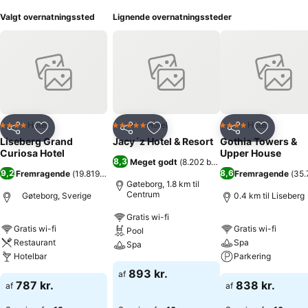
Valgt overnatningssted
Lignende overnatningssteder
Hotel
Hotel
Hotel
4 Stjerner
5 Stjerner
4 Stjerner
Del
Føj til favoritter
Del
Føj til favoritter
Del
Føj til fa
Liseberg Grand
Jacy´z Hotel & Resort
Gothia Towers &
Curiosa Hotel
Upper House
8,3
Meget godt
(
8.202 bedømmelser
)
9,2
8,6
Fremragende
(
19.819 bedømmelser
)
Fremragende
(
35.
Gøteborg, 1.8 km til
Centrum
Gøteborg, Sverige
0.4 km til Liseberg
Gratis wi-fi
Gratis wi-fi
Gratis wi-fi
Pool
Restaurant
Spa
Spa
Hotelbar
Parkering
893 kr.
af
787 kr.
838 kr.
af
af