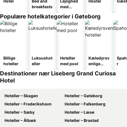
Hotel
Bed and
Lejlighed
Hostel
Gæst
breakfasts
med
faciliteter
Populære hotelkategorier i Gøteborg
Billige
Luksushot
Hoteller
Kæledyrsv
Spah
hoteller
eller
med pool
enlige
r
hoteller
Destinationer nær Liseberg Grand Curiosa
Hotel
Hoteller – Skagen
Hoteller – Gøteborg
Hoteller – Frederikshavn
Hoteller – Falkenberg
Hoteller – Sæby
Hoteller – Læsø
Hoteller – Ålbæk
Hoteller – Brastad