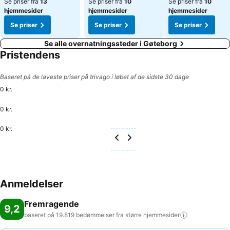
Se priser fra
13
Se priser fra
10
Se priser fra
10
hjemmesider
hjemmesider
hjemmesider
Se priser
Se priser
Se priser
Se alle overnatningssteder i Gøteborg
Pristendens
Baseret på de laveste priser på trivago i løbet af de sidste 30 dage
0 kr.
0 kr.
0 kr.
Anmeldelser
Fremragende
9,2
baseret på 19.819 bedømmelser fra større
hjemmesider