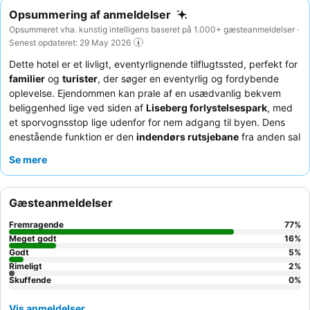
Opsummering af anmeldelser
Opsummeret vha. kunstig intelligens baseret på 1.000+ gæsteanmeldelser ·
Senest opdateret: 29 May 2026
Dette hotel er et livligt, eventyrlignende tilflugtssted, perfekt for
familier
og
turister
, der søger en eventyrlig og fordybende
oplevelse. Ejendommen kan prale af en usædvanlig bekvem
beliggenhed lige ved siden af
Liseberg forlystelsespark
, med
et sporvognsstop lige udenfor for nem adgang til byen. Dens
enestående funktion er den
indendørs rutsjebane
fra anden sal
til lobbyen, suppleret med en charmerende karrusel, biograf,
Se mere
legerum og et hobbyhjørne. Gæsterne roser konsekvent
personalets enestående service
og den omfattende
morgenmadsbuffet
, som inkluderer forskellige og børnevenlige
Gæsteanmeldelser
muligheder. For en forbedret oplevelse kan du overveje at spise
på
tagrestauranten, Mei Rose
, kendt for sin lækre mad og
Fremragende
77
%
behagelige atmosfære.
Meget godt
16
%
Godt
5
%
Rimeligt
2
%
Skuffende
0
%
Vis anmeldelser