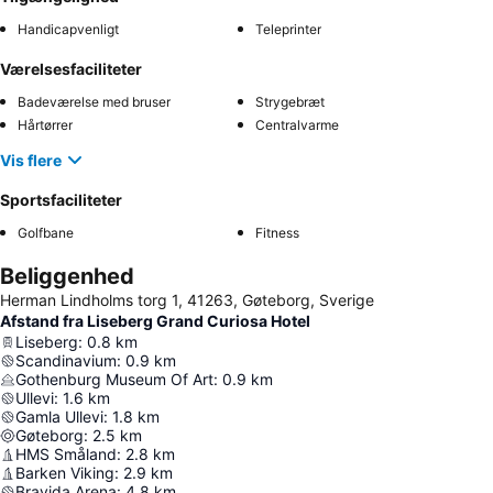
Handicapvenligt
Teleprinter
Værelsesfaciliteter
Badeværelse med bruser
Strygebræt
Hårtørrer
Centralvarme
Vis flere
Sportsfaciliteter
Golfbane
Fitness
Beliggenhed
Herman Lindholms torg 1, 41263, Gøteborg, Sverige
Afstand fra Liseberg Grand Curiosa Hotel
Liseberg
:
0.8
km
Scandinavium
:
0.9
km
Gothenburg Museum Of Art
:
0.9
km
Ullevi
:
1.6
km
Gamla Ullevi
:
1.8
km
Gøteborg
:
2.5
km
HMS Småland
:
2.8
km
Barken Viking
:
2.9
km
Bravida Arena
:
4.8
km