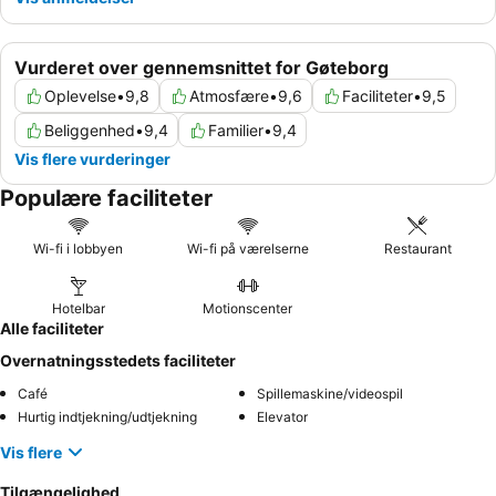
Vurderet over gennemsnittet for Gøteborg
Oplevelse
•
9,8
Atmosfære
•
9,6
Faciliteter
•
9,5
Beliggenhed
•
9,4
Familier
•
9,4
Vis flere vurderinger
Populære faciliteter
Wi-fi i lobbyen
Wi-fi på værelserne
Restaurant
Hotelbar
Motionscenter
Alle faciliteter
Overnatningsstedets faciliteter
Café
Spillemaskine/videospil
Hurtig indtjekning/udtjekning
Elevator
Vis flere
Tilgængelighed