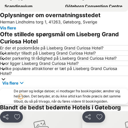
Scandinavium
Göteborg Convention Centre
Oplysninger om overnatningsstedet
Haga Julmarknad
Göteborgs Spårvägar
Herman Lindholms torg 1, 41263, Gøteborg, Sverige
Avenyn
Göteborgsoperan
Vis flere
Swedish Exhibition & Congress Centre
Maritiman
Ofte stillede spørgsmål om Liseberg Grand
Slottsskogen
Nils Ericson Terminalen
Curiosa Hotel
Bohus fästning
Götaplatsen
Er der et poolområde på Liseberg Grand Curiosa Hotel?
Er kæledyr tilladt på Liseberg Grand Curiosa Hotel?
Gamla Ullevi
Kungsparken
Er der parkering til rådighed på Liseberg Grand Curiosa Hotel?
Hvor ligger Liseberg Grand Curiosa Hotel?
Trädgårdsföreningen
Universeum
Hvilke populære attraktioner er tæt på Liseberg Grand Curiosa
Göteborgs Stadsmusem
Carlstens fästning
Hotel?
28plus
Hagabadet
Vis flere
Fiskekyrkan
Göteborg Horse Show - Eurohorse
De priser og ledige datoer, vi modtager fra bookingsider, ændrer sig
hele tiden. Det betyder, at du ikke altid kan finde præcis det samme
Gothenburg Court House
Lindholmen
tilbud, du så på trivago, når du føres videre til bookingsiden.
Nya Älvsborg
Vrångö
Blandt de bedst bedømte Hotels i Gøteborg
Göteborgs stadsteater
Del
Føj til favoritter
Del
Føj til favorit