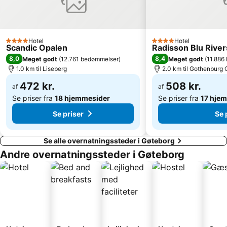
Hotel
Hotel
4 Stjerner
4 Stjerner
Scandic Opalen
Radisson Blu River
8,0
8,4
Meget godt
(
12.761 bedømmelser
)
Meget godt
(
11.886
1.0 km til Liseberg
2.0 km til Gothenburg 
472 kr.
508 kr.
af
af
Se priser fra
18 hjemmesider
Se priser fra
17 hje
Se priser
Se 
Se alle overnatningssteder i Gøteborg
Andre overnatningssteder i Gøteborg