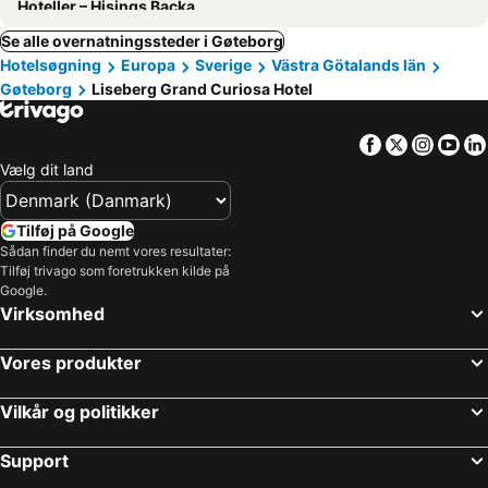
Hoteller – Hisings Backa
Se alle overnatningssteder i Gøteborg
Hotelsøgning
Europa
Sverige
Västra Götalands län
Gøteborg
Liseberg Grand Curiosa Hotel
Facebook
Twitter
Insta
Yo
Vælg dit land
Tilføj på Google
Sådan finder du nemt vores resultater:
Tilføj trivago som foretrukken kilde på
Google.
Virksomhed
Vores produkter
Vilkår og politikker
Support