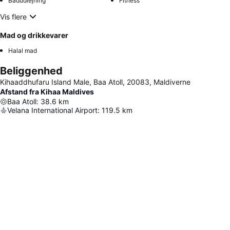
Bådudlejning
Fitness
Vis flere
Mad og drikkevarer
Halal mad
Beliggenhed
Kihaaddhufaru Island Male, Baa Atoll, 20083, Maldiverne
Afstand fra Kihaa Maldives
Baa Atoll
:
38.6
km
Velana International Airport
:
119.5
km