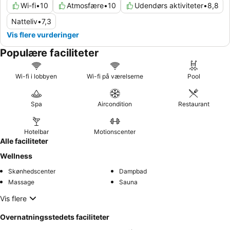
Wi-fi
•
10
Atmosfære
•
10
Udendørs aktiviteter
•
8,8
Natteliv
•
7,3
Vis flere vurderinger
Populære faciliteter
Wi-fi i lobbyen
Wi-fi på værelserne
Pool
Spa
Aircondition
Restaurant
Hotelbar
Motionscenter
Alle faciliteter
Wellness
Skønhedscenter
Dampbad
Massage
Sauna
Vis flere
Overnatningsstedets faciliteter