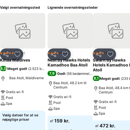
Valgt overnatningssted
Lignende overnatningssteder
Resort
Hotel
Hotel
5 Stjerner
4 Stjerner
4 Stjerner
Del
Føj til favoritter
Del
Føj til favoritter
Del
Føj til fa
Kihaa Maldives
Nest by Hawks Hotels
Swarn by Hawks
Kamadhoo Baa Atoll
Hotels Kamadhoo 
8,2
Meget godt
(
2.523 bedømmelser
)
Atoll
7,9
Godt
(
56 bedømmelser
)
Baa Atoll, Maldiverne
8,1
Meget godt
(
235 
Baa Atoll, 48.2 km til
Centrum
Baa Atoll, 48.4 km t
Gratis wi-fi
Centrum
Gratis wi-fi
Pool
Gratis wi-fi
Pool
Spa
Pool
Spa
Spa
Vælg datoer for at se
nøjagtige priser
159 kr.
af
472 kr.
af