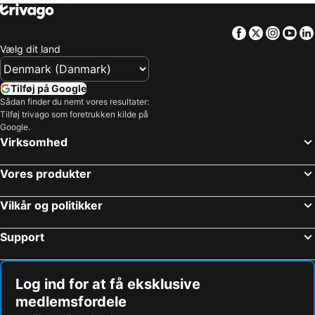
Facebook
Twitter
Insta
Yo
Vælg dit land
Tilføj på Google
Sådan finder du nemt vores resultater:
Tilføj trivago som foretrukken kilde på
Google.
Virksomhed
Vores produkter
Vilkår og politikker
Support
Log ind for at få eksklusive
medlemsfordele