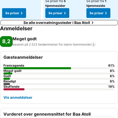
Se priser fra
5
Se priser fra
1
hjemmesider
hjemmeside
Se priser
Se priser
Se priser
Se alle overnatningssteder i Baa Atoll
Anmeldelser
Meget godt
8,2
baseret på 2.523 bedømmelser fra større
hjemmesider
Gæsteanmeldelser
Fremragende
61
%
Meget godt
8
%
Godt
6
%
Rimeligt
6
%
Skuffende
19
%
Vis anmeldelser
Vurderet over gennemsnittet for Baa Atoll