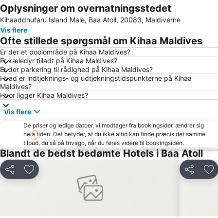
Oplysninger om overnatningsstedet
Udvid kort
Kihaaddhufaru Island Male, Baa Atoll, 20083, Maldiverne
Vis flere
Ofte stillede spørgsmål om Kihaa Maldives
Er der et poolområde på Kihaa Maldives?
Er kæledyr tilladt på Kihaa Maldives?
Er der parkering til rådighed på Kihaa Maldives?
Hvad er indtjeknings- og udtjekningstidspunkterne på Kihaa
Maldives?
Hvor ligger Kihaa Maldives?
Vis flere
De priser og ledige datoer, vi modtager fra bookingsider, ændrer sig
hele tiden. Det betyder, at du ikke altid kan finde præcis det samme
tilbud, du så på trivago, når du føres videre til bookingsiden.
Blandt de bedst bedømte Hotels i Baa Atoll
Del
Føj til favoritter
Del
Føj