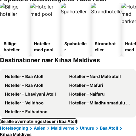
Billige
Hoteller
Spahotelle
Strandhot
Hotel
hoteller
med pool
r
eller
med
park
Destinationer nær Kihaa Maldives
Hoteller – Baa Atoll
Hoteller – Nord Malé atoll
Hoteller – Raa Atoll
Hoteller – Mafuri
Hoteller – Lhaviyani Atoll
Hoteller – Naifaru
Hoteller – Velidhoo
Hoteller – Miladhunmadulu Atoll
Hoteller – Fulhadhoo
Se alle overnatningssteder i Baa Atoll
Hotelsøgning
Asien
Maldiverne
Uthuru
Baa Atoll
Kihaa Maldives