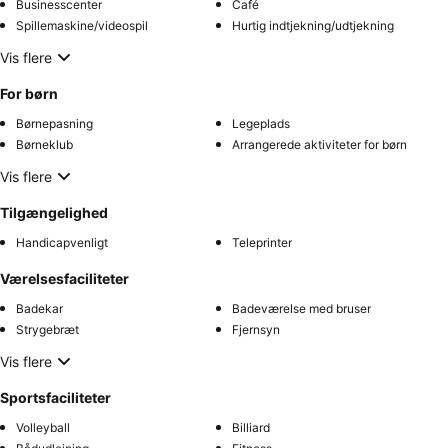
Businesscenter
Café
Spillemaskine/videospil
Hurtig indtjekning/udtjekning
Vis flere
For børn
Børnepasning
Legeplads
Børneklub
Arrangerede aktiviteter for børn
Vis flere
Tilgængelighed
Handicapvenligt
Teleprinter
Værelsesfaciliteter
Badekar
Badeværelse med bruser
Strygebræt
Fjernsyn
Vis flere
Sportsfaciliteter
Volleyball
Billiard