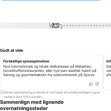
1 / 21
Godt at vide
Forskellige spiseoplevelser
In
Nyd internationale og lokale delikatesser på Malaafaiy,
Sla
hovedbuffetrestauranten, eller nyd pan-asiatisk fusion på
ve
Sarong og gourmetkøkken fra subkontinentet på Spices.
af
Denne opsummering er blevet til ved hjælp af kunstig intelligens og er
muligvis ikke 100% korrekt.
Sammenlign med lignende
overnatningssteder