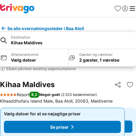
Favoritter
Log ind
Me
Se alle overnatningssteder i Baa Atoll
Destination
Kihaa Maldives
Afrejse/ankomst
Gæster og værelser
Vælg datoer
2 gæster, 1 værelse
Sådan påvirker betaling søgeresultaterne
Kihaa Maldives
Del
Føj
Resort
8,2
Meget godt
(
2.523 bedømmelser
)
5 Stjerner
Kihaaddhufaru Island Male, Baa Atoll, 20083, Maldiverne
Vælg datoer for at se nøjagtige priser
Vælg datoer for at se nøjagtige priser
Se priser
Se priser