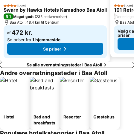
Hotel
Hotel
4 Stjerner
3 Stjerner
Swarn by Hawks Hotels Kamadhoo Baa Atoll
101 Retr
8,1
/
Meget godt
(
235 bedømmelser
)
Der er ing
Baa Atoll, 48.4 km til Centrum
Baa Atol
Vælg dat
472 kr.
af
priser
Se priser fra
1 hjemmeside
Se priser
Se alle overnatningssteder i Baa Atoll
Andre overnatningssteder i Baa Atoll
Hotel
Bed and
Resorter
Gæstehus
breakfasts
Populære hotelkategorier i Baa Atoll