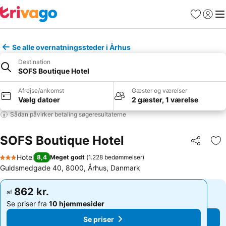
Favoritter
Log ind
Me
Se alle overnatningssteder i Århus
Destination
SOFS Boutique Hotel
Afrejse/ankomst
Gæster og værelser
Vælg datoer
2 gæster, 1 værelse
Sådan påvirker betaling søgeresultaterne
SOFS Boutique Hotel
Del
Føj
Hotel
8,4
Meget godt
(
1.228 bedømmelser
)
3 Stjerner
Guldsmedgade 40, 8000, Århus, Danmark
862 kr.
862 kr.
af
af
Se priser fra
10 hjemmesider
Se priser fra
10 hjemmesider
Se priser
Se priser