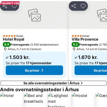
Populært valg
Del
Føj til favoritter
Del
Føj til favorit
Hotel
Hotel
5 Stjerner
4 Stjerner
Hotel Royal
Villa Provence
8,9
9,2
Fremragende
(
3.492 bedømmelser
)
Fremragende
(
2.76
Århus, 0.7 km til Centrum
Århus, 1.0 km til Centr
1.503 kr.
1.670 kr.
af
af
Se priser fra
17 hjemmesider
Se priser fra
17 hje
Se priser
Se prise
Se alle overnatningssteder i Århus
Andre overnatningssteder i Århus