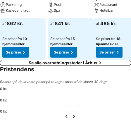
Parkering
Pool
Restaurant
Kæledyr tilladt
Spa
Hotelbar
Se priser
Se priser
Se priser
862 kr.
841 kr.
485 kr.
af
af
af
Se priser fra
10
Se priser fra
15
Se priser fra
18
hjemmesider
hjemmesider
hjemmesider
Se priser
Se priser
Se priser
Se alle overnatningssteder i Århus
Pristendens
Baseret på de laveste priser på trivago i løbet af de sidste 30 dage
0 kr.
0 kr.
0 kr.