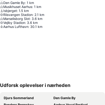
Den Gamle By
:
1
km
Musikhuset Aarhus
:
1
km
Isbjerget
:
1.5
km
Riisvangen Stadion
:
2.1
km
Marselisborg Slot
:
3.6
km
Vejlby Stadion
:
3.6
km
Aarhus Lufthavn
:
30.1
km
Udforsk oplevelser i nærheden
Udvid kort
Djurs Sommerland
Den Gamle By
Randers Regnskov
Aarhus Vocal Festival