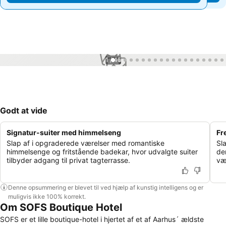
1 / 45
Godt at vide
Signatur-suiter med himmelseng
Fr
Slap af i opgraderede værelser med romantiske
Sla
himmelsenge og fritstående badekar, hvor udvalgte suiter
der
tilbyder adgang til privat tagterrasse.
væ
Denne opsummering er blevet til ved hjælp af kunstig intelligens og er
muligvis ikke 100% korrekt.
Om SOFS Boutique Hotel
SOFS er et lille boutique-hotel i hjertet af et af Aarhus´ ældste