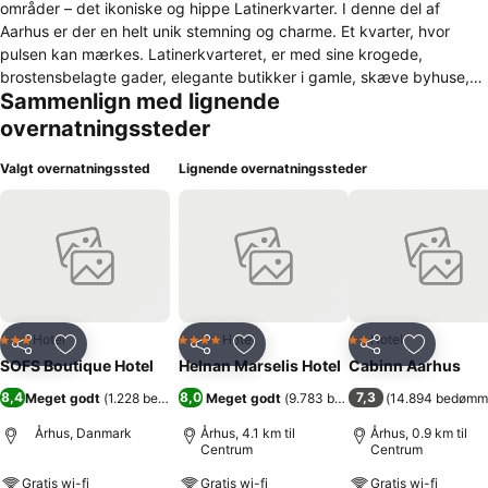
områder – det ikoniske og hippe Latinerkvarter. I denne del af
Aarhus er der en helt unik stemning og charme. Et kvarter, hvor
pulsen kan mærkes. Latinerkvarteret, er med sine krogede,
brostensbelagte gader, elegante butikker i gamle, skæve byhuse,
Sammenlign med lignende
hyggelige cafeer, designforretninger og små gallerier, et hyggeligt
sted at overnatte. På en varm sommerdag får hele området en
overnatningssteder
sydlandsk stemning med gæster, som sidder udenfor på de mange
restauranter og caféer. Med det pulserende byliv lige udenfor døren
Valgt overnatningssted
Lignende overnatningssteder
er SOFS en perfekt base til at udforske alt, hvad Aarhus har at byde
på. I det øjeblik du træder ind på SOFS, mærker du de gode vibes
og den afslappede atmosfære på hotellet. SOFS er stilfuldt indrettet
med Art Deco-inspireret interiør kombineret med skandinaviske
farver. Vi gør en dyd ud af, at du får den hoteloplevelse, som du
drømmer om og byder dig velkommen hos SOFS.
Hotel
Hotel
Hotel
3 Stjerner
4 Stjerner
2 Stjerner
Del
Føj til favoritter
Del
Føj til favoritter
Del
Føj til fa
SOFS Boutique Hotel
Helnan Marselis Hotel
Cabinn Aarhus
8,4
8,0
7,3
Meget godt
(
1.228 bedømmelser
Meget godt
)
(
9.783 bedømmelser
(
14.894 bedømm
)
Århus, Danmark
Århus, 4.1 km til
Århus, 0.9 km til
Centrum
Centrum
Gratis wi-fi
Gratis wi-fi
Gratis wi-fi