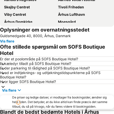
Skejby Centret
Tivoli Friheden
Viby Centret
Århus Lufthavn
Århus Domkirke
Moesgård
Oplysninger om overnatningsstedet
Horsens Harbour
Århus Bymuseum
Guldsmedgade 40, 8000, Århus, Danmark
Northside Festival
City Vest
Vis flere
Himmelbjerget
Storcenter Nord
Ofte stillede spørgsmål om SOFS Boutique
Mols-Linien Ferries
Saksild
Hotel
Aarhus Festival
Umbrako DK Festival
Er der et poolområde på SOFS Boutique Hotel?
Er kæledyr tilladt på SOFS Boutique Hotel?
Skandinavisk Dyrepark
Viking Moot Festival
Er der parkering til rådighed på SOFS Boutique Hotel?
Hvad er indtjeknings- og udtjekningstidspunkterne på SOFS
The country out of the closet
home
Boutique Hotel?
Sauntering Danish graphic art through 200 years
Hvor ligger SOFS Boutique Hotel?
Vis flere
De priser og ledige datoer, vi modtager fra bookingsider, ændrer sig
hele tiden. Det betyder, at du ikke altid kan finde præcis det samme
tilbud, du så på trivago, når du føres videre til bookingsiden.
Blandt de bedst bedømte Hotels i Århus