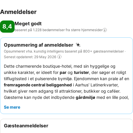
Anmeldelser
Meget godt
8,4
baseret på 1.228 bedømmelser fra større
hjemmesider
Opsummering af anmeldelser
Opsummeret vha. kunstig intelligens baseret på 800+ gæsteanmeldelser ·
Senest opdateret: 29 May 2026
Dette charmerende boutique-hotel, med sin hyggelige og
unikke karakter, er ideelt for
par
og
turister
, der søger et roligt
tilflugtssted i et pulserende bymiljø. Ejendommen kan prale af en
fremragende central beliggenhed
i Aarhus' Latinerkvarter,
hvilket giver nem adgang til attraktioner, butikker og caféer.
Gæsterne kan nyde det indbydende
gårdmiljø
med en lille pool,
perfekt til afslapning. Personalet får konsekvent ros for deres
Se mere
enestående venlighed og hjælpsomhed, som komplementerer
den lækre økologiske morgenmad, der serveres dagligt. For en
mere rolig oplevelse kan du overveje at anmode om et værelse,
Gæsteanmeldelser
der vender ud mod hotellets fredfyldte gårdhave.