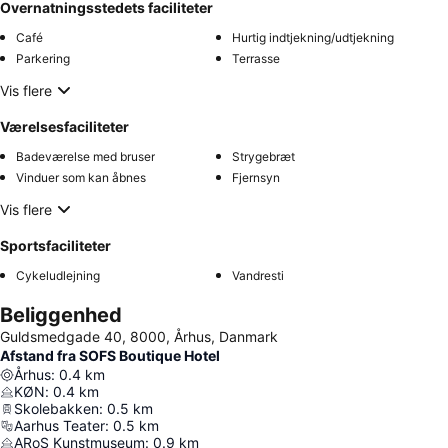
Overnatningsstedets faciliteter
Café
Hurtig indtjekning/udtjekning
Parkering
Terrasse
Vis flere
Værelsesfaciliteter
Badeværelse med bruser
Strygebræt
Vinduer som kan åbnes
Fjernsyn
Vis flere
Sportsfaciliteter
Cykeludlejning
Vandresti
Beliggenhed
Guldsmedgade 40, 8000, Århus, Danmark
Afstand fra SOFS Boutique Hotel
Århus
:
0.4
km
KØN
:
0.4
km
Skolebakken
:
0.5
km
Aarhus Teater
:
0.5
km
ARoS Kunstmuseum
:
0.9
km