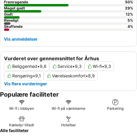
Fremragende
50
%
Meget godt
29
%
Godt
12
%
Rimeligt
5
%
Skuffende
4
%
Vis anmeldelser
Vurderet over gennemsnittet for Århus
Beliggenhed
•
9,6
Service
•
9,3
Wi-fi
•
9,3
Rengøring
•
9,1
Værelseskomfort
•
8,9
Vis flere vurderinger
Populære faciliteter
Wi-fi i lobbyen
Wi-fi på værelserne
Parkering
Kæledyr tilladt
Hotelbar
Alle faciliteter