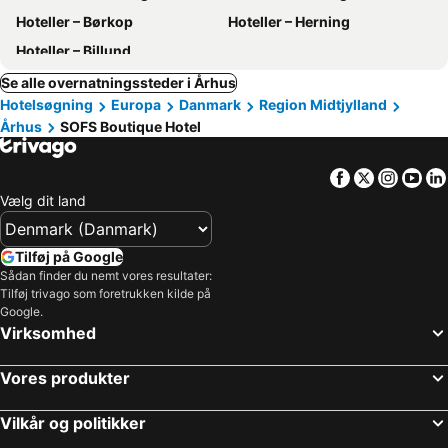
Hoteller – Børkop
Hoteller – Herning
Hoteller – Billund
Se alle overnatningssteder i Århus
Hotelsøgning
Europa
Danmark
Region Midtjylland
Århus
SOFS Boutique Hotel
Facebook
Twitter
Insta
Yo
Vælg dit land
Tilføj på Google
Sådan finder du nemt vores resultater:
Tilføj trivago som foretrukken kilde på
Google.
Virksomhed
Vores produkter
Vilkår og politikker