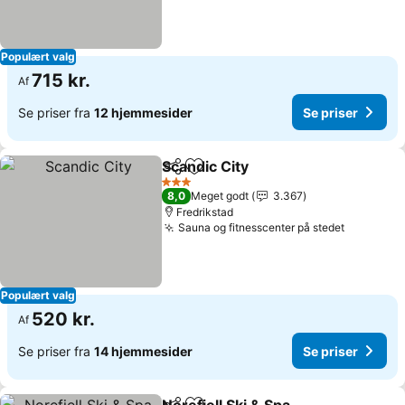
Populært valg
715 kr.
Af
Se priser fra
12 hjemmesider
Se priser
Scandic City
Del
Føj til favoritter
3 Stjerner
8,0
Meget godt
3.367
Fredrikstad
Sauna og fitnesscenter på stedet
Populært valg
520 kr.
Af
Se priser fra
14 hjemmesider
Se priser