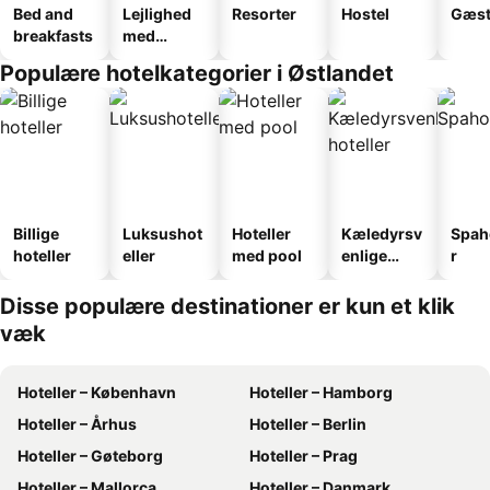
Bed and
Lejlighed
Resorter
Hostel
Gæst
breakfasts
med
faciliteter
Populære hotelkategorier i Østlandet
Billige
Luksushot
Hoteller
Kæledyrsv
Spah
hoteller
eller
med pool
enlige
r
hoteller
Disse populære destinationer er kun et klik
væk
Hoteller – København
Hoteller – Hamborg
Hoteller – Århus
Hoteller – Berlin
Hoteller – Gøteborg
Hoteller – Prag
Hoteller – Mallorca
Hoteller – Danmark