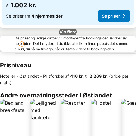
1.002 kr.
Af
Se priser fra
4 hjemmesider
Se priser
Vis flere
De priser og ledige datoer, vi modtager fra bookingsider, ændrer sig
hele tiden. Det betyder, at du ikke altid kan finde præcis det samme
tilbud, du så på trivago, når du føres videre til bookingsiden.
Prisniveau
Hoteller - Østlandet -
Prisforskel
af
‎416 kr.
til
‎2.269 kr.
(price per
night)
Andre overnatningssteder i Østlandet