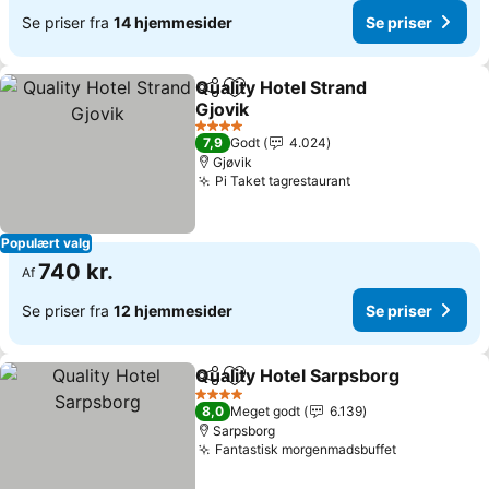
Se priser fra
14 hjemmesider
Se priser
Quality Hotel Strand
Del
Føj til favoritter
Gjovik
4 Stjerner
7,9
Godt
4.024
Gjøvik
Pi Taket tagrestaurant
Populært valg
740 kr.
Af
Se priser fra
12 hjemmesider
Se priser
Quality Hotel Sarpsborg
Del
Føj til favoritter
4 Stjerner
8,0
Meget godt
6.139
Sarpsborg
Fantastisk morgenmadsbuffet