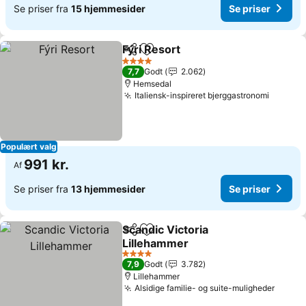
Se priser fra
15 hjemmesider
Se priser
Fýri Resort
Del
Føj til favoritter
4 Stjerner
7,7
Godt
2.062
Hemsedal
Italiensk-inspireret bjerggastronomi
Populært valg
991 kr.
Af
Se priser fra
13 hjemmesider
Se priser
Scandic Victoria
Del
Føj til favoritter
Lillehammer
4 Stjerner
7,9
Godt
3.782
Lillehammer
Alsidige familie- og suite-muligheder