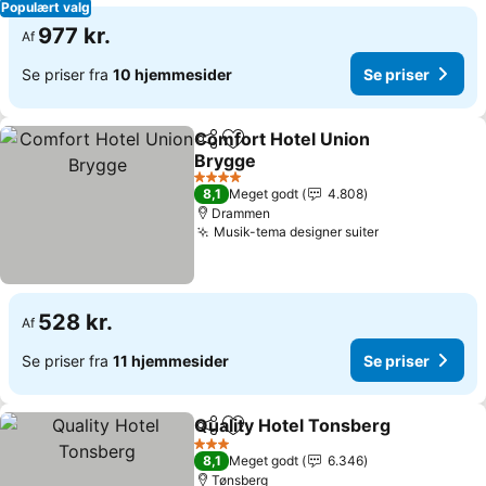
Populært valg
977 kr.
Af
Se priser fra
10 hjemmesider
Se priser
Comfort Hotel Union
Del
Føj til favoritter
Brygge
4 Stjerner
8,1
Meget godt
4.808
Drammen
Musik-tema designer suiter
528 kr.
Af
Se priser fra
11 hjemmesider
Se priser
Quality Hotel Tonsberg
Del
Føj til favoritter
3 Stjerner
8,1
Meget godt
6.346
Tønsberg