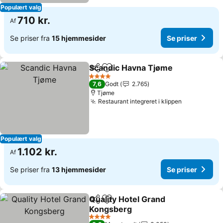
Populært valg
710 kr.
Af
Se priser fra
15 hjemmesider
Se priser
Scandic Havna Tjøme
Del
Føj til favoritter
4 Stjerner
7,6
Godt
2.765
Tjøme
Restaurant integreret i klippen
Populært valg
1.102 kr.
Af
Se priser fra
13 hjemmesider
Se priser
Quality Hotel Grand
Del
Føj til favoritter
Kongsberg
4 Stjerner