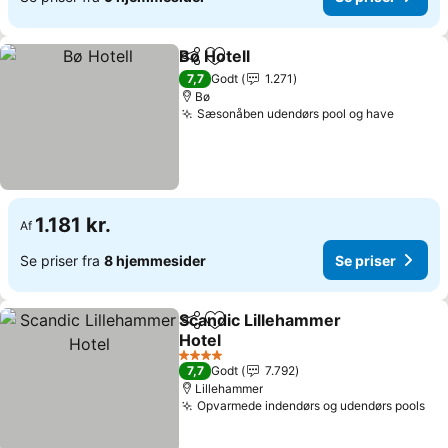
Bø Hotell
Del
Føj til favoritter
7,7
Godt
1.271
Bø
Sæsonåben udendørs pool og have
1.181 kr.
Af
Se priser fra
8 hjemmesider
Se priser
Scandic Lillehammer
Del
Føj til favoritter
Hotel
4 Stjerner
7,7
Godt
7.792
Lillehammer
Opvarmede indendørs og udendørs pools