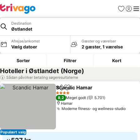
Favoritter
Log ind
Me
Destination
Østlandet
Afrejse/ankomst
Gæster og værelser
Vælg datoer
2 gæster, 1 værelse
Sorter
Filtrer
Kort
Hoteller i Østlandet (Norge)
Sådan påvirker betaling søgeresultaterne
Scandic Hamar
Del
Føj til favoritter
4 Stjerner
8,2
Meget godt
5.701
Hamar
Moderne fitness- og wellness-studio
Populært valg