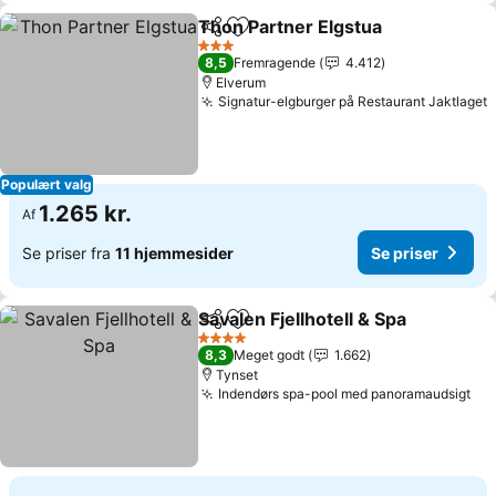
Thon Partner Elgstua
Del
Føj til favoritter
3 Stjerner
8,5
Fremragende
4.412
Elverum
Signatur-elgburger på Restaurant Jaktlaget
Populært valg
1.265 kr.
Af
Se priser fra
11 hjemmesider
Se priser
Savalen Fjellhotell & Spa
Del
Føj til favoritter
4 Stjerner
8,3
Meget godt
1.662
Tynset
Indendørs spa-pool med panoramaudsigt