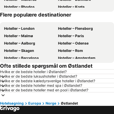
Hoteller – Rhodos
Hoteller – Kreta
Flere populære destinationer
Hoteller – Tyskland
Hoteller – Gardasøen
Hoteller – London
Hoteller – Flensborg
Hoteller – Malmø
Hoteller – Paris
Hoteller – Aalborg
Hoteller – Odense
Hoteller – Skagen
Hoteller – Rom
Hoteller – Barcelona
Hoteller – Amsterdam
Ofte stillede spørgsmål om Østlandet
Hoteller – Alanya
Hoteller – Lübeck
Hvilke er de bedste hoteller i Østlandet?
Hoteller – Stockholm
Hoteller – Budapest
Hvilke er de bedste luksushoteller i Østlandet?
Hoteller – Kiel
Hoteller – Málaga
Hvilke er de bedste kæledyrsvenlige hoteller i Østlandet?
Hvilke er de bedste hoteller med spa i Østlandet?
Hoteller – Sønderborg
Hoteller – Gdańsk
Hvilke er de bedste hoteller med en pool i Østlandet?
Hoteller – Silkeborg
Hoteller – Bornholm
Hoteller – Antalya
Hoteller – Region Nordjylland
Hotelsøgning
Europa
Norge
Østlandet
Hoteller – Fyn
Hoteller – Grækenland