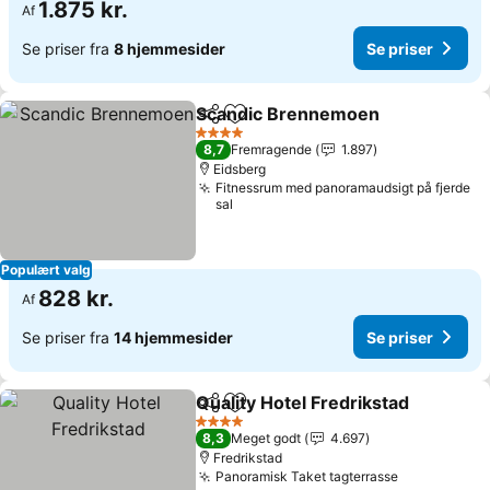
1.875 kr.
Af
Se priser fra
8 hjemmesider
Se priser
Scandic Brennemoen
Del
Føj til favoritter
4 Stjerner
8,7
Fremragende
1.897
Eidsberg
Fitnessrum med panoramaudsigt på fjerde
sal
Populært valg
828 kr.
Af
Se priser fra
14 hjemmesider
Se priser
Quality Hotel Fredrikstad
Del
Føj til favoritter
4 Stjerner
8,3
Meget godt
4.697
Fredrikstad
Panoramisk Taket tagterrasse