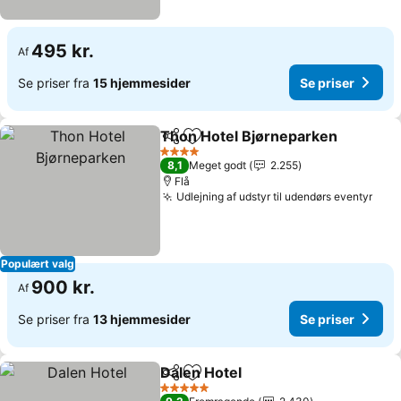
495 kr.
Af
Se priser fra
15 hjemmesider
Se priser
Thon Hotel Bjørneparken
Del
Føj til favoritter
4 Stjerner
8,1
Meget godt
2.255
Flå
Udlejning af udstyr til udendørs eventyr
Populært valg
900 kr.
Af
Se priser fra
13 hjemmesider
Se priser
Dalen Hotel
Del
Føj til favoritter
5 Stjerner