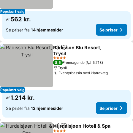
Populært valg
562 kr.
Af
Se priser fra
14 hjemmesider
Se priser
Radisson Blu Resort,
Del
Føj til favoritter
Trysil
4 Stjerner
8,5
Fremragende
5.713
Trysil
Eventyrbassin med klatrevæg
Populært valg
1.214 kr.
Af
Se priser fra
12 hjemmesider
Se priser
Hurdalsjøen Hotell & Spa
Del
Føj til favoritter