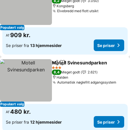
8,2
Meget godt
3.050
Kongsberg
Elvebredd med flott utsikt
Populært valg
909 kr.
Af
Se priser fra
13 hjemmesider
Se priser
Motell Svinesundparken
Del
Føj til favoritter
3 Stjerner
8,4
Meget godt
2.621
Halden
Automatisk nøglefrit adgangssystem
Populært valg
480 kr.
Af
Se priser fra
12 hjemmesider
Se priser