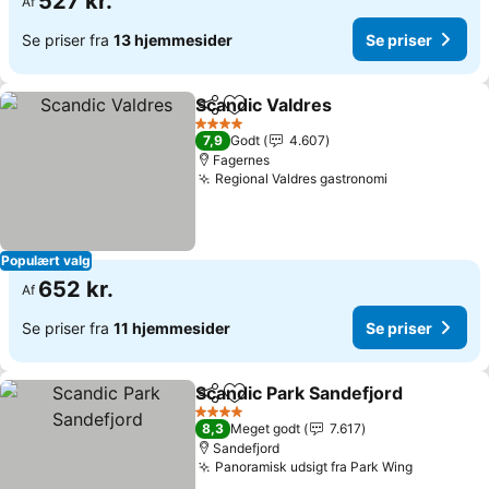
527 kr.
Af
Se priser fra
13 hjemmesider
Se priser
Scandic Valdres
Del
Føj til favoritter
4 Stjerner
7,9
Godt
4.607
Fagernes
Regional Valdres gastronomi
Populært valg
652 kr.
Af
Se priser fra
11 hjemmesider
Se priser
Scandic Park Sandefjord
Del
Føj til favoritter
4 Stjerner
8,3
Meget godt
7.617
Sandefjord
Panoramisk udsigt fra Park Wing