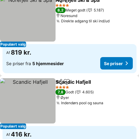
Norefjell Ski & Spa
Del
Føj til favoritter
4 Stjerner
8,2
Meget godt
5.187
Noresund
Direkte adgang til ski ind/ud
Populært valg
819 kr.
Af
Se priser fra
5 hjemmesider
Se priser
Scandic Hafjell
Del
Føj til favoritter
4 Stjerner
7,8
Godt
4.605
Øyer
Indendørs pool og sauna
Populært valg
416 kr.
Af