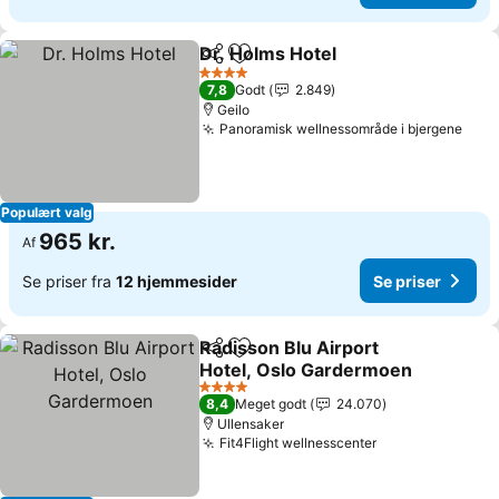
Dr. Holms Hotel
Del
Føj til favoritter
4 Stjerner
7,8
Godt
2.849
Geilo
Panoramisk wellnessområde i bjergene
Populært valg
965 kr.
Af
Se priser fra
12 hjemmesider
Se priser
Radisson Blu Airport
Del
Føj til favoritter
Hotel, Oslo Gardermoen
4 Stjerner
8,4
Meget godt
24.070
Ullensaker
Fit4Flight wellnesscenter