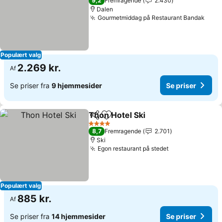
9,2
Fremragende
2.430
Dalen
Gourmetmiddag på Restaurant Bandak
Populært valg
2.269 kr.
Af
Se priser fra
9 hjemmesider
Se priser
Thon Hotel Ski
Del
Føj til favoritter
4 Stjerner
8,7
Fremragende
2.701
Ski
Egon restaurant på stedet
Populært valg
885 kr.
Af
Se priser fra
14 hjemmesider
Se priser