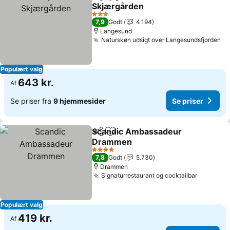
Del
Føj til favoritter
Skjærgården
3 Stjerner
7,9
Godt
4.194
Langesund
Naturskøn udsigt over Langesundsfjorden
Populært valg
643 kr.
Af
Se priser fra
9 hjemmesider
Se priser
Scandic Ambassadeur
Del
Føj til favoritter
Drammen
4 Stjerner
7,8
Godt
5.730
Drammen
Signaturrestaurant og cocktailbar
Populært valg
419 kr.
Af