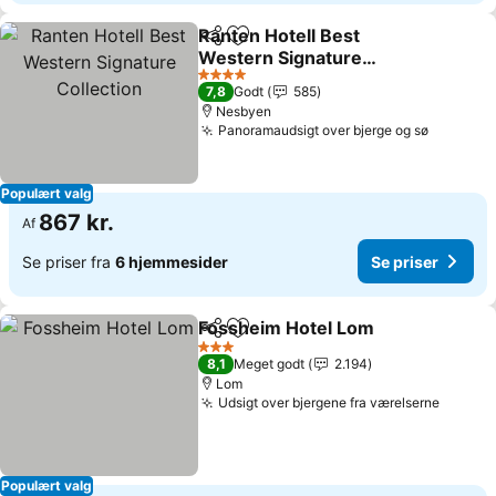
Ranten Hotell Best
Del
Føj til favoritter
Western Signature
Collection
4 Stjerner
7,8
Godt
585
Nesbyen
Panoramaudsigt over bjerge og sø
Populært valg
867 kr.
Af
Se priser fra
6 hjemmesider
Se priser
Fossheim Hotel Lom
Del
Føj til favoritter
3 Stjerner
8,1
Meget godt
2.194
Lom
Udsigt over bjergene fra værelserne
Populært valg