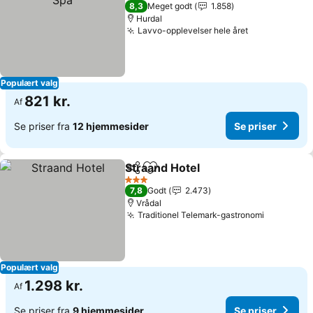
4 Stjerner
8,3
Meget godt
1.858
Hurdal
Lavvo-opplevelser hele året
Populært valg
821 kr.
Af
Se priser fra
12 hjemmesider
Se priser
Straand Hotel
Del
Føj til favoritter
3 Stjerner
7,8
Godt
2.473
Vrådal
Traditionel Telemark-gastronomi
Populært valg
1.298 kr.
Af
Se priser fra
9 hjemmesider
Se priser