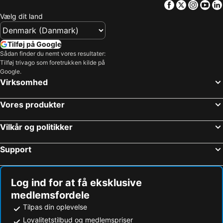
Facebook
Twitter
Insta
Yo
Hoteller – Sønderjylland
Hoteller – Region Sjælland
Vælg dit land
Hoteller – Harzen
Hoteller – Italien
Hoteller – Slesvig-Holsten
Hoteller – Sverige
Tilføj på Google
Hoteller – Nordtyskland
Hoteller – Skåne län
Sådan finder du nemt vores resultater:
Tilføj trivago som foretrukken kilde på
Hoteller – Phuket
Hoteller – Østrig
Google.
Hoteller – Gran Canaria
Hoteller – Spanien
Virksomhed
Hoteller – Comosøen
Hoteller – Tyrkiet
Vores produkter
Vilkår og politikker
Support
Log ind for at få eksklusive
medlemsfordele
Tilpas din oplevelse
Loyalitetstilbud og medlemspriser