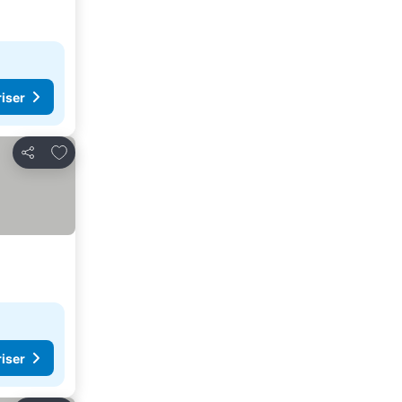
riser
Føj til favoritter
Del
riser