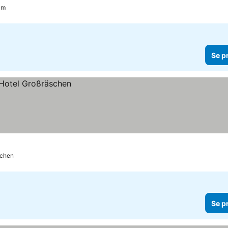
am
Se p
schen
Se p