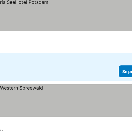
Se p
au