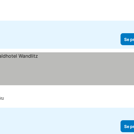
Se p
itz
Se p