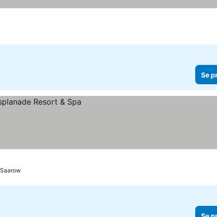
Se p
 Saarow
Se p