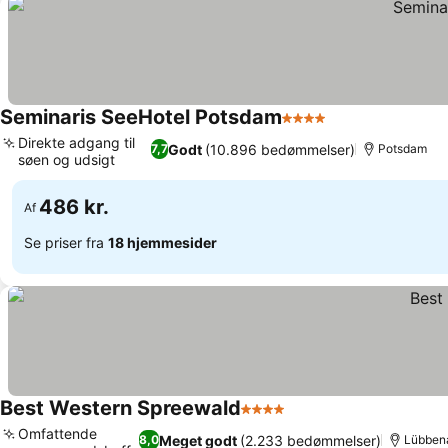
Seminaris SeeHotel Potsdam
4 Stjerner
Direkte adgang til
Godt
(10.896 bedømmelser)
7,7
Potsdam
søen og udsigt
486 kr.
Af
Se priser fra
18 hjemmesider
Best Western Spreewald
4 Stjerner
Omfattende
Meget godt
(2.233 bedømmelser)
8,0
Lübben