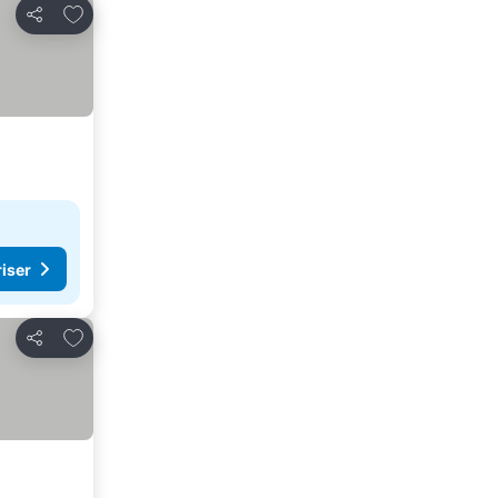
Føj til favoritter
Del
riser
Føj til favoritter
Del