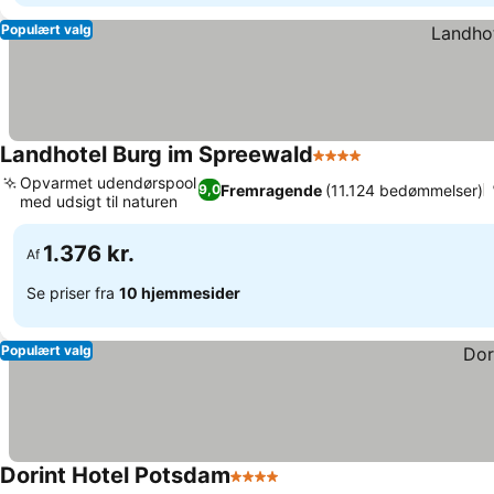
Populært valg
Landhotel Burg im Spreewald
4 Stjerner
Opvarmet udendørspool
Fremragende
(11.124 bedømmelser)
9,0
med udsigt til naturen
1.376 kr.
Af
Se priser fra
10 hjemmesider
Populært valg
Dorint Hotel Potsdam
4 Stjerner