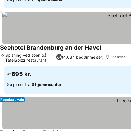
Seehotel Brandenburg an der Havel
Spisning ved søen på
(4.034 bedømmelser)
7,4
Beetzsee
TafelSpizz restaurant
695 kr.
Af
Se priser fra
3 hjemmesider
Populært valg