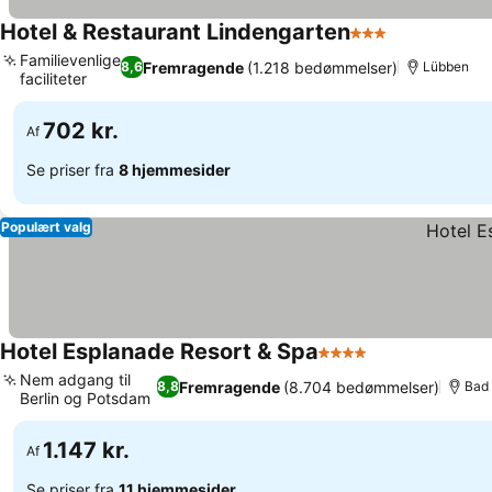
Hotel & Restaurant Lindengarten
3 Stjerner
Familievenlige
Fremragende
(1.218 bedømmelser)
8,6
Lübben
faciliteter
702 kr.
Af
Se priser fra
8 hjemmesider
Populært valg
Hotel Esplanade Resort & Spa
4 Stjerner
Nem adgang til
Fremragende
(8.704 bedømmelser)
8,8
Bad
Berlin og Potsdam
1.147 kr.
Af
Se priser fra
11 hjemmesider