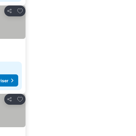
Føj til favoritter
Del
riser
Føj til favoritter
Del