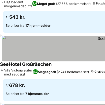
Højt bedømt
Meget godt
(27.656 bedømmelser)
8,4
Potsd
morgenmadsbuffet
543 kr.
Af
Se priser fra
17 hjemmesider
SeeHotel Großräschen
Villa Victoria suiter
Meget godt
(2.741 bedømmelser)
8,3
Großrä
med søudsigt
678 kr.
Af
Se priser fra
7 hjemmesider