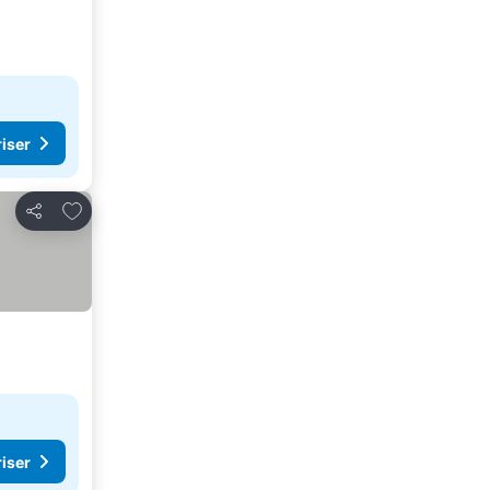
riser
Føj til favoritter
Del
riser