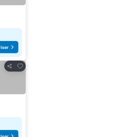
riser
Føj til favoritter
Del
riser