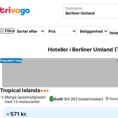
Destination
Filtre
Sorter efter
Pris
Beliggenhed
Hote
Hoteller i Berliner Umland 
Populært valg
Tropical Islands
3 Stjerner
Mange spisemuligheder
Godt
(84.293 bedømmelser)
7,7
Kraus
med 13 restauranter
571 kr.
Af