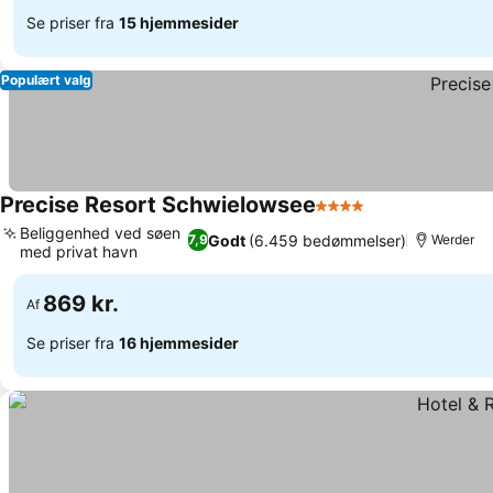
Se priser fra
15 hjemmesider
Populært valg
Precise Resort Schwielowsee
4 Stjerner
Beliggenhed ved søen
Godt
(6.459 bedømmelser)
7,9
Werder
med privat havn
869 kr.
Af
Se priser fra
16 hjemmesider