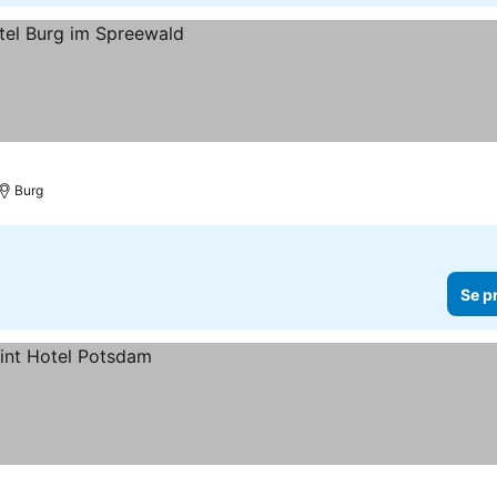
Burg
Se p