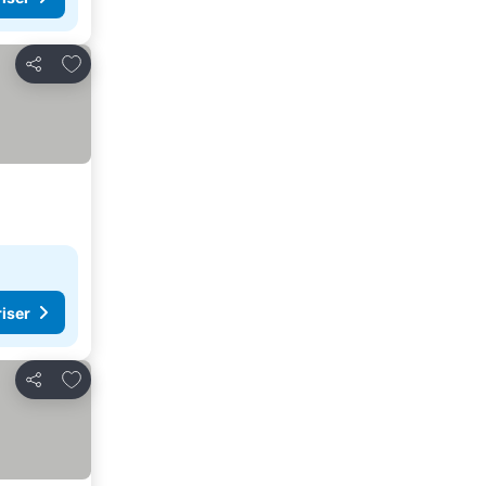
Føj til favoritter
Del
riser
Føj til favoritter
Del