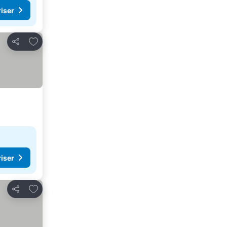
riser
Føj til favoritter
Del
riser
Føj til favoritter
Del