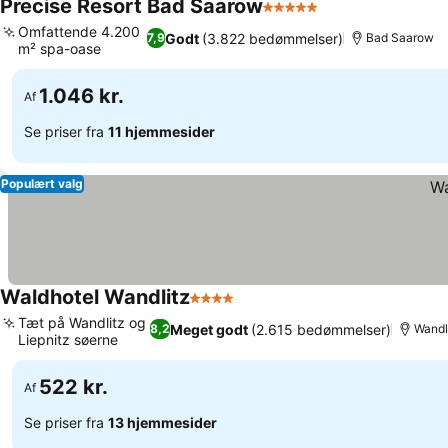
Precise Resort Bad Saarow
5 Stjerner
Omfattende 4.200
Godt
(3.822 bedømmelser)
7,9
Bad Saarow
m² spa-oase
1.046 kr.
Af
Se priser fra
11 hjemmesider
Populært valg
Waldhotel Wandlitz
4 Stjerner
Tæt på Wandlitz og
Meget godt
(2.615 bedømmelser)
8,2
Wandl
Liepnitz søerne
522 kr.
Af
Se priser fra
13 hjemmesider