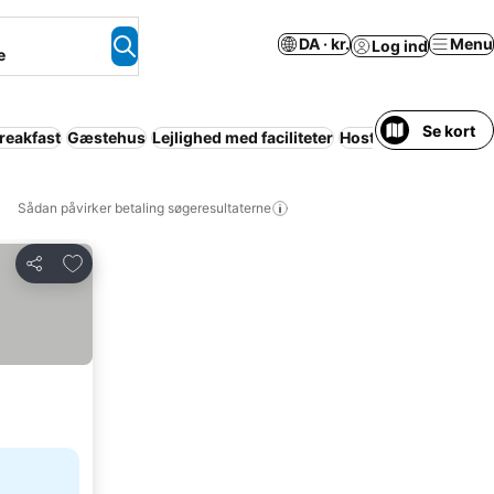
DA · kr.
Menu
Log ind
e
Se kort
reakfast
Gæstehus
Lejlighed med faciliteter
Hostel
Resort
Wi-fi
Sådan påvirker betaling søgeresultaterne
Føj til favoritter
Del