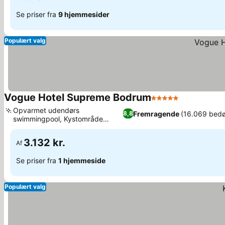
Se priser fra
9 hjemmesider
Populært valg
Vogue Hotel Supreme Bodrum
5 Stjerner
Se priser
Opvarmet udendørs
Fremragende
(16.069 bed
8,8
swimmingpool, Kystområde
Se priser
omkranset af fyrretræer
3.132 kr.
Af
Se priser fra
1 hjemmeside
Populært valg