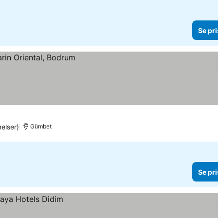
Se pri
elser)
Gümbet
Se pri