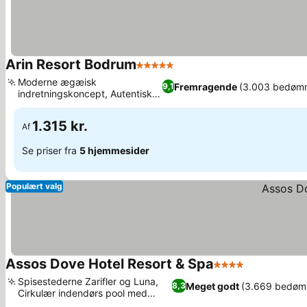
Arin Resort Bodrum
5 Stjerner
Se priser
Moderne ægæisk
Fremragende
(3.003 bedømm
9,1
indretningskoncept, Autentisk
Se priser
tyrkisk bad og spa
1.315 kr.
Af
Se priser fra
5 hjemmesider
Populært valg
Assos Dove Hotel Resort & Spa
4 Stjerner
Se priser
Spisestederne Zarifler og Luna,
Meget godt
(3.669 bedøm
8,3
Cirkulær indendørs pool med
Se priser
glaskuppel