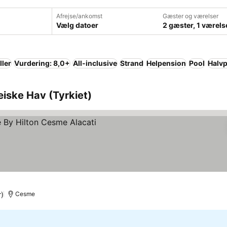
Afrejse/ankomst
Gæster og værelser
Vælg datoer
2 gæster, 1 værels
ller
Vurdering: 8,0+
All-inclusive
Strand
Helpension
Pool
Halv
æiske Hav (Tyrkiet)
ser
r)
Cesme