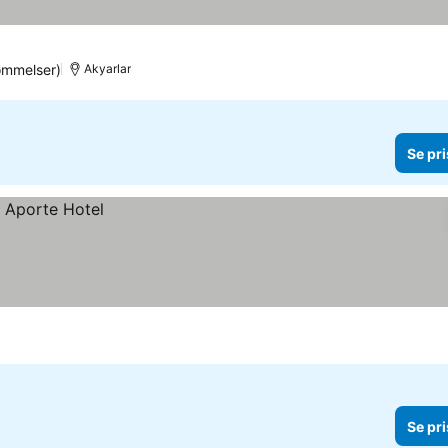
ømmelser)
Akyarlar
Se pri
Se pri