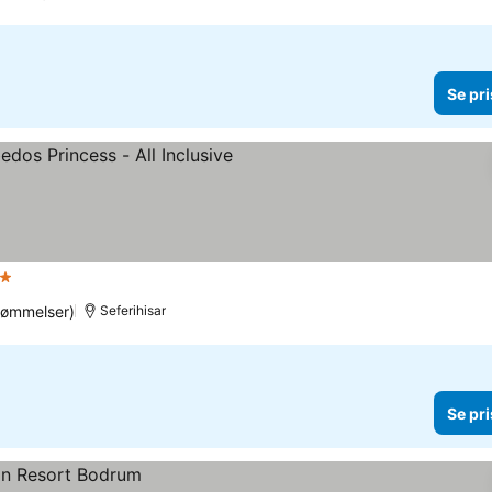
Se pri
jerner
Se priser
dømmelser)
Seferihisar
Se pri