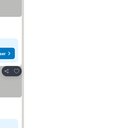
ser
Føj til favoritter
Del