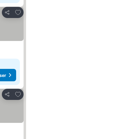
Føj til favoritter
Del
ser
Føj til favoritter
Del