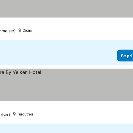
mmelser)
Didim
Se pri
lser)
Turgutreis