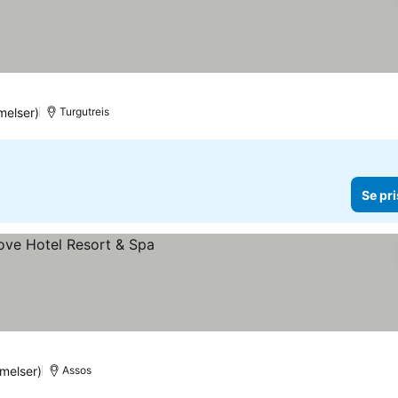
elser)
Turgutreis
Se pri
melser)
Assos