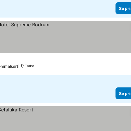
Se pri
ømmelser)
Torba
Se pri