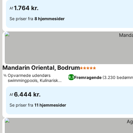
1.764 kr.
Af
Se priser fra
8 hjemmesider
Mandarin Oriental, Bodrum
5 Stjerner
Se priser
Opvarmede udendørs
Fremragende
(3.230 bedømm
9,3
swimmingpools, Kulinarisk
Se priser
fusionscentrum
6.444 kr.
Af
Se priser fra
11 hjemmesider