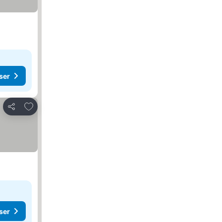
ser
Føj til favoritter
Del
ser