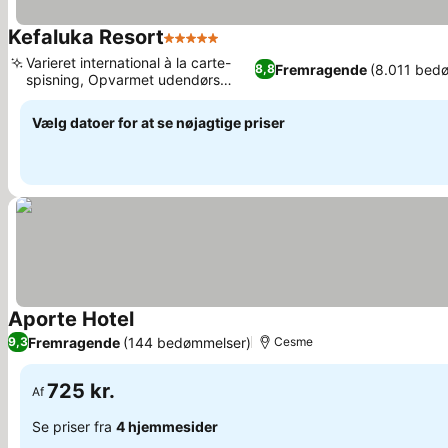
Kefaluka Resort
5 Stjerner
Se priser
Varieret international à la carte-
Fremragende
(8.011 bed
8,8
spisning, Opvarmet udendørs
Se priser
swimmingpool
Vælg datoer for at se nøjagtige priser
Aporte Hotel
Se priser
Fremragende
(144 bedømmelser)
9,3
Cesme
725 kr.
Af
Se priser fra
4 hjemmesider