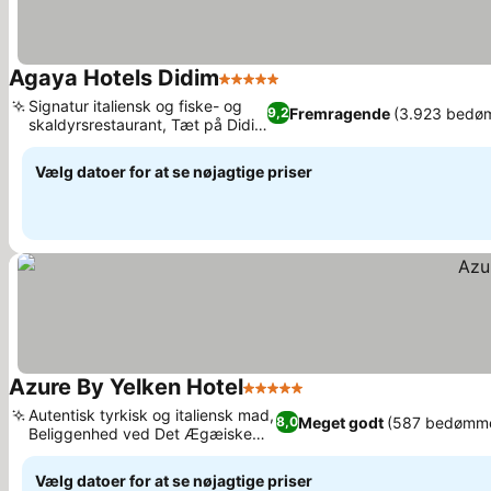
Agaya Hotels Didim
5 Stjerner
Se priser
Signatur italiensk og fiske- og
Fremragende
(3.923 bedø
9,2
skaldyrsrestaurant, Tæt på Didim
Se priser
Marina
Vælg datoer for at se nøjagtige priser
Azure By Yelken Hotel
5 Stjerner
Se priser
Autentisk tyrkisk og italiensk mad,
Meget godt
(587 bedømme
8,0
Beliggenhed ved Det Ægæiske
Se priser
Hav
Vælg datoer for at se nøjagtige priser