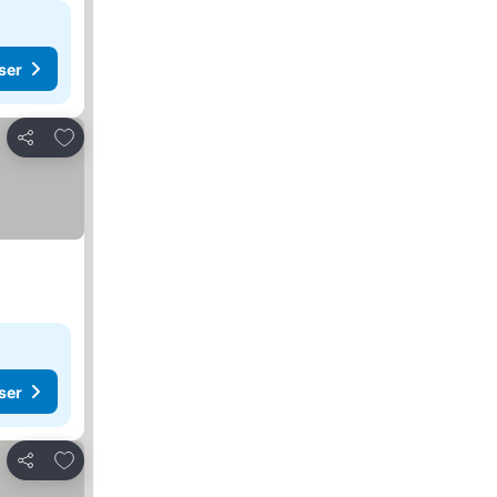
ser
Føj til favoritter
Del
ser
Føj til favoritter
Del