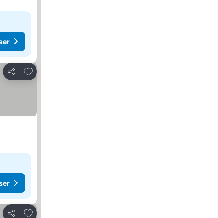
ser
Føj til favoritter
Del
ser
Føj til favoritter
Del