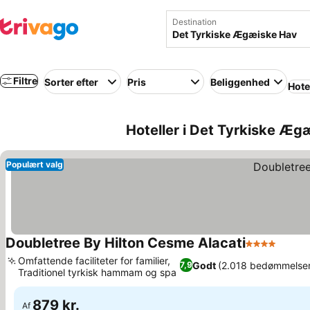
Destination
Filtre
Sorter efter
Pris
Beliggenhed
Hote
Hoteller i Det Tyrkiske Æg
Populært valg
Doubletree By Hilton Cesme Alacati
4 Stjerner
Se pri
Omfattende faciliteter for familier,
Godt
(2.018 bedømmelse
7,9
Traditionel tyrkisk hammam og spa
Se priser
879 kr.
Af