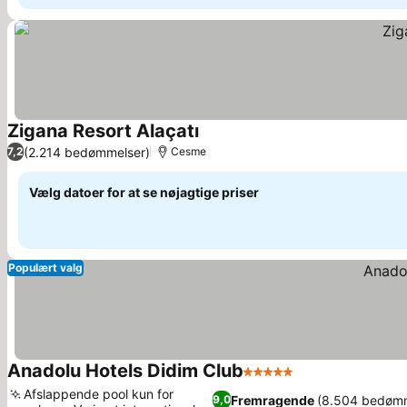
Zigana Resort Alaçatı
Se priser
(2.214 bedømmelser)
7,2
Cesme
Vælg datoer for at se nøjagtige priser
Populært valg
Anadolu Hotels Didim Club
5 Stjerner
Se priser
Afslappende pool kun for
Fremragende
(8.504 bedømm
9,0