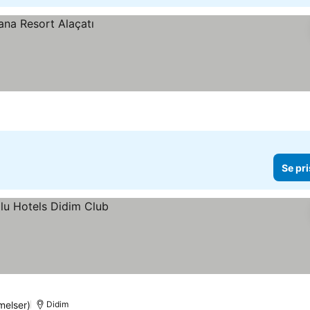
Se pri
elser)
Didim