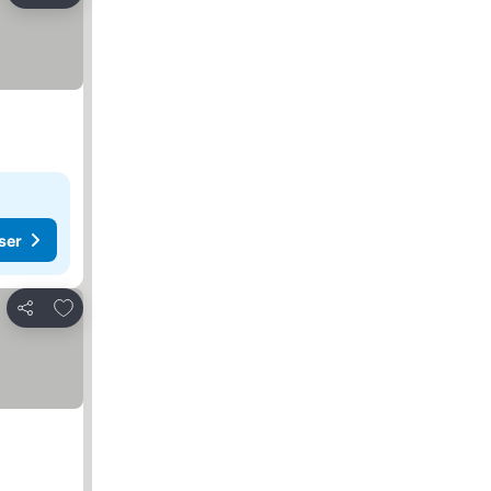
ser
Føj til favoritter
Del