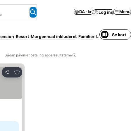
DA · kr.
Menu
Log ind
e
Se kort
pension
Resort
Morgenmad inkluderet
Familier
Lejlighed med faci
Sådan påvirker betaling søgeresultaterne
Føj til favoritter
Del