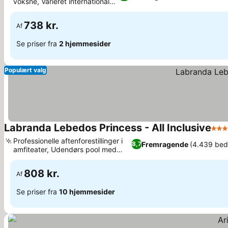
voksne, Varieret international
Se priser
gastronomi
738 kr.
Af
Se priser fra
2 hjemmesider
Populært valg
Labranda Lebedos Princess - All Inclusive
4 St
Professionelle aftenforestillinger i
Fremragende
(4.439 be
8,7
amfiteater, Udendørs pool med
Se priser
børneområde
808 kr.
Af
Se priser fra
10 hjemmesider