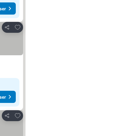
ser
Føj til favoritter
Del
ser
Føj til favoritter
Del