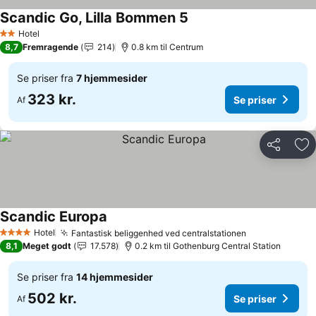
Scandic Go, Lilla Bommen 5
Se priser
Hotel
2 Stjerner
8,7
Fremragende
214
0.8 km til Centrum
Se priser fra
7 hjemmesider
323 kr.
Se priser
Af
Del
Føj
Scandic Europa
Se priser
Hotel
Fantastisk beliggenhed ved centralstationen
Se priser
4 Stjerner
8,1
Meget godt
17.578
0.2 km til Gothenburg Central Station
Se priser fra
14 hjemmesider
502 kr.
Se priser
Af