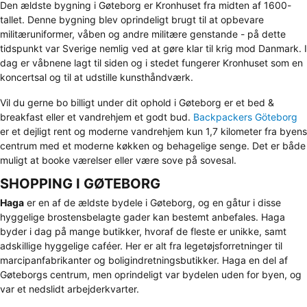
Den ældste bygning i Gøteborg er Kronhuset fra midten af 1600-
tallet. Denne bygning blev oprindeligt brugt til at opbevare
militæruniformer, våben og andre militære genstande - på dette
tidspunkt var Sverige nemlig ved at gøre klar til krig mod Danmark. I
dag er våbnene lagt til siden og i stedet fungerer Kronhuset som en
koncertsal og til at udstille kunsthåndværk.
Vil du gerne bo billigt under dit ophold i Gøteborg er et bed &
breakfast eller et vandrehjem et godt bud.
Backpackers Göteborg
er et dejligt rent og moderne vandrehjem kun 1,7 kilometer fra byens
centrum med et moderne køkken og behagelige senge. Det er både
muligt at booke værelser eller være sove på sovesal.
SHOPPING I GØTEBORG
Haga
er en af de ældste bydele i Gøteborg, og en gåtur i disse
hyggelige brostensbelagte gader kan bestemt anbefales. Haga
byder i dag på mange butikker, hvoraf de fleste er unikke, samt
adskillige hyggelige caféer. Her er alt fra legetøjsforretninger til
marcipanfabrikanter og boligindretningsbutikker. Haga en del af
Gøteborgs centrum, men oprindeligt var bydelen uden for byen, og
var et nedslidt arbejderkvarter.