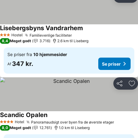
Lisebergsbyns Vandrarhem
Se priser
Hostel
Familievenlige faciliteter
Se priser
3 Stjerner
8,4
Meget godt
3.716
2.6 km til Liseberg
Se priser fra
10 hjemmesider
347 kr.
Se priser
Af
Del
Føj
Scandic Opalen
Se priser
Hotel
Panoramaudsigt over byen fra de øverste etager
Se priser
4 Stjerner
8,0
Meget godt
12.761
1.0 km til Liseberg