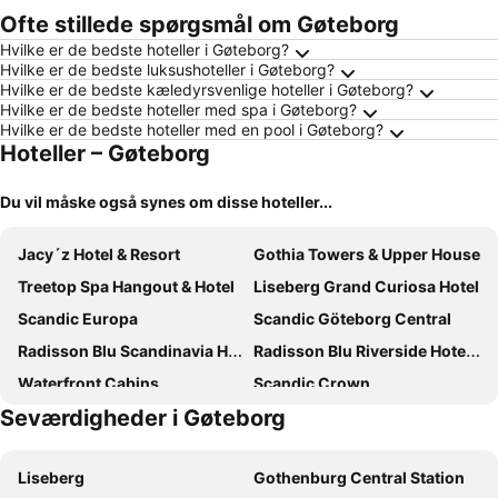
Ofte stillede spørgsmål om Gøteborg
Hvilke er de bedste hoteller i Gøteborg?
Hvilke er de bedste luksushoteller i Gøteborg?
Hvilke er de bedste kæledyrsvenlige hoteller i Gøteborg?
Hvilke er de bedste hoteller med spa i Gøteborg?
Hvilke er de bedste hoteller med en pool i Gøteborg?
Hoteller – Gøteborg
Du vil måske også synes om disse hoteller...
Jacy´z Hotel & Resort
Gothia Towers & Upper House
Treetop Spa Hangout & Hotel
Liseberg Grand Curiosa Hotel
Scandic Europa
Scandic Göteborg Central
Radisson Blu Scandinavia Hotel, Goteborg
Radisson Blu Riverside Hotel, Gothenburg
Waterfront Cabins
Scandic Crown
Seværdigheder i Gøteborg
Hyatt Place Gothenburg Central
Hotel & Ristorante Bellora
Scandic Opalen
ProfilHotels Opera
Liseberg
Gothenburg Central Station
Clarion Hotel Post
Comfort Hotel Göteborg