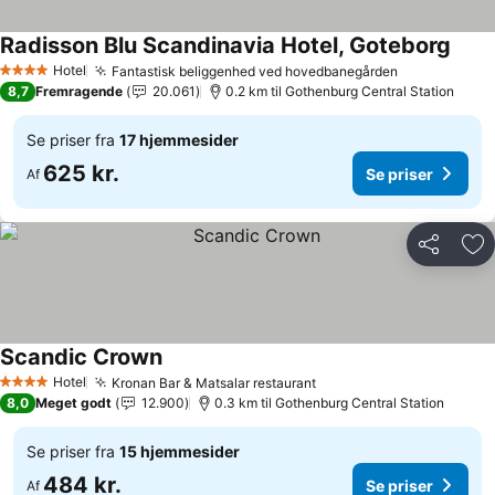
Radisson Blu Scandinavia Hotel, Goteborg
Se pr
Hotel
Fantastisk beliggenhed ved hovedbanegården
Se priser
4 Stjerner
8,7
Fremragende
20.061
0.2 km til Gothenburg Central Station
Se priser fra
17 hjemmesider
625 kr.
Se priser
Af
Del
Føj
Scandic Crown
Se priser
Hotel
Kronan Bar & Matsalar restaurant
Se priser
4 Stjerner
8,0
Meget godt
12.900
0.3 km til Gothenburg Central Station
Se priser fra
15 hjemmesider
484 kr.
Se priser
Af