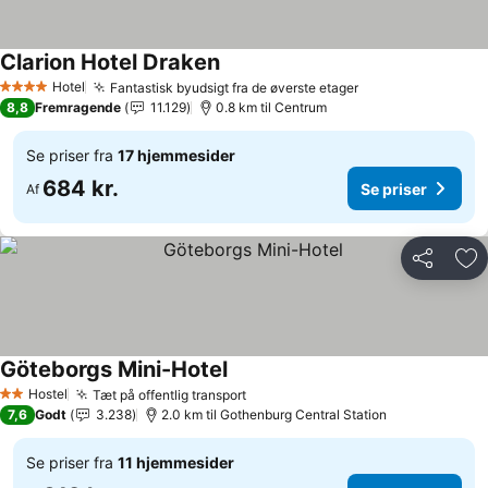
Clarion Hotel Draken
Se priser
Hotel
Fantastisk byudsigt fra de øverste etager
Se priser
4 Stjerner
8,8
Fremragende
11.129
0.8 km til Centrum
Se priser fra
17 hjemmesider
684 kr.
Se priser
Af
Del
Føj
Göteborgs Mini-Hotel
Se priser
Hostel
Tæt på offentlig transport
Se priser
2 Stjerner
7,6
Godt
3.238
2.0 km til Gothenburg Central Station
Se priser fra
11 hjemmesider