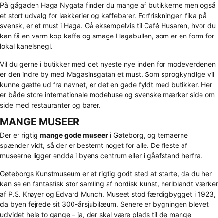
På gågaden Haga Nygata finder du mange af butikkerne men også
et stort udvalg for lækkerier og kaffebarer. Forfriskninger, fika på
svensk, er et must i Haga. Gå eksempelvis til Café Husaren, hvor du
kan få en varm kop kaffe og smage Hagabullen, som er en form for
lokal kanelsnegl.
Vil du gerne i butikker med det nyeste nye inden for modeverdenen
er den indre by med Magasinsgatan et must. Som sprogkyndige vil
kunne gætte ud fra navnet, er det en gade fyldt med butikker. Her
er både store internationale modehuse og svenske mærker side om
side med restauranter og barer.
MANGE MUSEER
Der er rigtig
mange gode museer
i Gøteborg, og temaerne
spænder vidt, så der er bestemt noget for alle. De fleste af
museerne ligger endda i byens centrum eller i gåafstand herfra.
Gøteborgs Kunstmuseum er et rigtig godt sted at starte, da du her
kan se en fantastisk stor samling af nordisk kunst, heriblandt værker
af P.S. Krøyer og Edvard Munch. Museet stod færdigbygget i 1923,
da byen fejrede sit 300-årsjubilæum. Senere er bygningen blevet
udvidet hele to gange – ja, der skal være plads til de mange