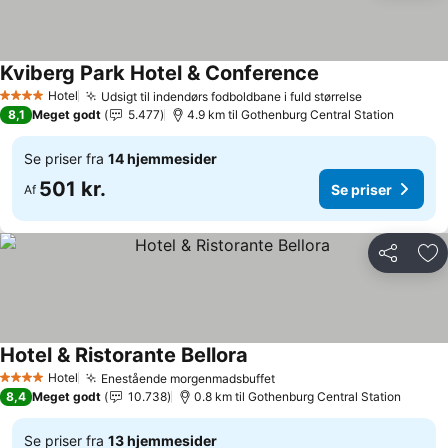
Kviberg Park Hotel & Conference
Se priser
Hotel
Udsigt til indendørs fodboldbane i fuld størrelse
Se priser
4 Stjerner
8,1
Meget godt
5.477
4.9 km til Gothenburg Central Station
Se priser fra
14 hjemmesider
501 kr.
Se priser
Af
Del
Føj
Hotel & Ristorante Bellora
Se priser
Hotel
Enestående morgenmadsbuffet
Se priser
4 Stjerner
8,4
Meget godt
10.738
0.8 km til Gothenburg Central Station
Se priser fra
13 hjemmesider