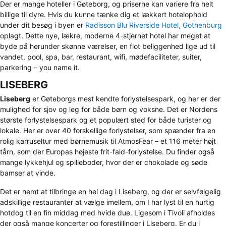
Der er mange hoteller i Gøteborg, og priserne kan variere fra helt
billige til dyre. Hvis du kunne tænke dig et lækkert hotelophold
under dit besøg i byen er
Radisson Blu Riverside Hotel, Gothenburg
oplagt. Dette nye, lækre, moderne 4-stjernet hotel har meget at
byde på herunder skønne værelser, en flot beliggenhed lige ud til
vandet, pool, spa, bar, restaurant, wifi, mødefaciliteter, suiter,
parkering – you name it.
LISEBERG
Liseberg
er Gøteborgs mest kendte forlystelsespark, og her er der
mulighed for sjov og leg for både børn og voksne. Det er Nordens
største forlystelsespark og et populært sted for både turister og
lokale. Her er over 40 forskellige forlystelser, som spænder fra en
rolig karruseltur med børnemusik til AtmosFear – et 116 meter højt
tårn, som der Europas højeste frit-fald-forlystelse. Du finder også
mange lykkehjul og spilleboder, hvor der er chokolade og søde
bamser at vinde.
Det er nemt at tilbringe en hel dag i Liseberg, og der er selvfølgelig
adskillige restauranter at vælge imellem, om I har lyst til en hurtig
hotdog til en fin middag med hvide due. Ligesom i Tivoli afholdes
der også mange koncerter og forestillinger i Liseberg. Er du i