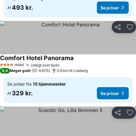
493 kr.
Se priser
Af
Del
Føj
Comfort Hotel Panorama
Se priser
Hotel
Udsigt over byen
Se priser
4 Stjerner
8,0
Meget godt
6.670
0.6 km til Liseberg
Se priser fra
15 hjemmesider
329 kr.
Se priser
Af
Del
Føj