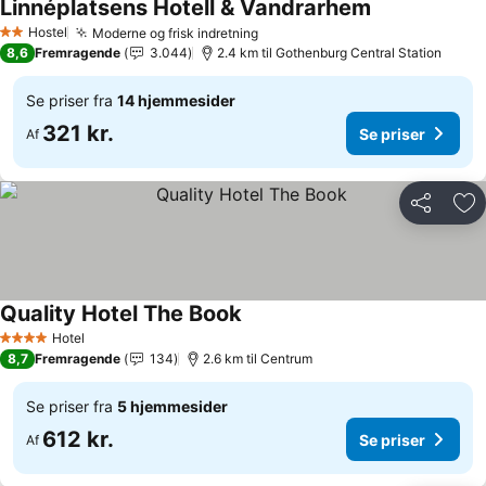
Linnéplatsens Hotell & Vandrarhem
Se priser
Hostel
Moderne og frisk indretning
Se priser
2 Stjerner
8,6
Fremragende
3.044
2.4 km til Gothenburg Central Station
Se priser fra
14 hjemmesider
321 kr.
Se priser
Af
Del
Føj
Quality Hotel The Book
Se priser
Hotel
4 Stjerner
8,7
Fremragende
134
2.6 km til Centrum
Se priser fra
5 hjemmesider
612 kr.
Se priser
Af