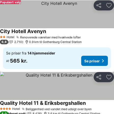
Populært valg
Del
Føj
City Hotell Avenyn
Se priser
Hotel
Renoverede værelser med hvælvede lofter
Se priser
2 Stjerner
6,8
2.710
0.9 km til Gothenburg Central Station
Se priser fra
14 hjemmesider
565 kr.
Se priser
Af
Del
Føj
Quality Hotel 11 & Eriksbergshallen
Se priser
Hotel
Beliggenhed ved vandet med udsigt over byen
Se priser
4 Stjerner
8,0
Meget godt
8.426
3.6 km til Gothenburg Central Station