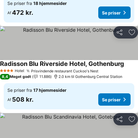
Se priser fra
18 hjemmesider
472 kr.
Se priser
Af
Del
Føj
Radisson Blu Riverside Hotel, Gothenburg
Se pri
Hotel
Prisvindende restaurant Cuckoo's Nest
Se priser
4 Stjerner
8,4
Meget godt
11.886
2.0 km til Gothenburg Central Station
Se priser fra
17 hjemmesider
508 kr.
Se priser
Af
Del
Føj