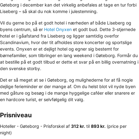
Gøteborg i december kan det virkelig anbefales at tage en tur forbi
Liseberg – så skal du nok komme i julestemning.
Vil du gerne bo på et godt hotel i nærheden af både Liseberg og
byens centrum, så er
Hotel Onyxen
et godt bud. Dette 3-stjernede
hotel er i gåafstand fra Liseberg og ligger samtidig overfor
Scandinavium, hvor der tit afholdes store koncerter og sportslige
events. Onyxen er et dejligt hotel og egner sig bestemt for
børnefamilier, som tilbringer en lang weekend i Gøteborg. Formår du
at bestille på et godt tilbud er dette et svar på en billig overnatning i
den svenske storby.
Det er så meget at se i Gøteborg, og mulighederne for at få nogle
dejlige ferieminder er der mange af. Om du helst blot vil nyde byen
med gåture og besøg i de mange hyggelige caféer eller snarere er
en hardcore turist, er selvfølgelig dit valg.
Prisniveau
Hoteller - Gøteborg -
Prisforskel
af
‎312 kr.
til
‎893 kr.
(price per
night)