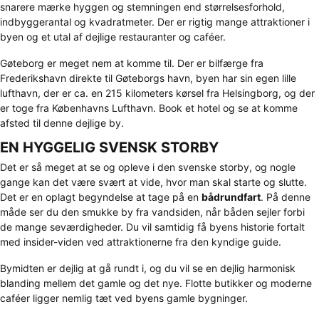
snarere mærke hyggen og stemningen end størrelsesforhold,
indbyggerantal og kvadratmeter. Der er rigtig mange attraktioner i
byen og et utal af dejlige restauranter og caféer.
Gøteborg er meget nem at komme til. Der er bilfærge fra
Frederikshavn direkte til Gøteborgs havn, byen har sin egen lille
lufthavn, der er ca. en 215 kilometers kørsel fra Helsingborg, og der
er toge fra Københavns Lufthavn. Book et hotel og se at komme
afsted til denne dejlige by.
EN HYGGELIG SVENSK STORBY
Det er så meget at se og opleve i den svenske storby, og nogle
gange kan det være svært at vide, hvor man skal starte og slutte.
Det er en oplagt begyndelse at tage på en
bådrundfart
. På denne
måde ser du den smukke by fra vandsiden, når båden sejler forbi
de mange seværdigheder. Du vil samtidig få byens historie fortalt
med insider-viden ved attraktionerne fra den kyndige guide.
Bymidten er dejlig at gå rundt i, og du vil se en dejlig harmonisk
blanding mellem det gamle og det nye. Flotte butikker og moderne
caféer ligger nemlig tæt ved byens gamle bygninger.