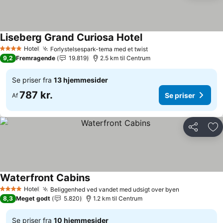
Liseberg Grand Curiosa Hotel
Se priser
Hotel
Forlystelsespark-tema med et twist
Se priser
4 Stjerner
9,2
Fremragende
19.819
2.5 km til Centrum
Se priser fra
13 hjemmesider
787 kr.
Se priser
Af
Del
Føj
Waterfront Cabins
Se priser
Hotel
Beliggenhed ved vandet med udsigt over byen
Se priser
4 Stjerner
8,3
Meget godt
5.820
1.2 km til Centrum
Se priser fra
10 hjemmesider