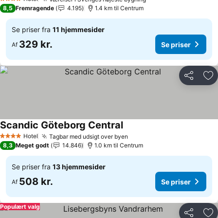
Se priser
4 Stjerner
8,5
Fremragende
4.195
1.4 km til Centrum
Se priser fra
11 hjemmesider
329 kr.
Se priser
Af
Del
Føj
Scandic Göteborg Central
Se priser
Hotel
Tagbar med udsigt over byen
Se priser
4 Stjerner
8,3
Meget godt
14.846
1.0 km til Centrum
Se priser fra
13 hjemmesider
508 kr.
Se priser
Af
Populært valg
Del
Føj