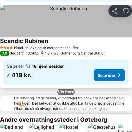
Del
Føj
Scandic Rubinen
Se priser
Hotel
Økologisk morgenmadsbuffet
Se priser
4 Stjerner
7,9
Godt
10.565
1.0 km til Gothenburg Central Station
Se priser fra
18 hjemmesider
419 kr.
Se priser
Af
Vis flere
De priser og ledige datoer, vi modtager fra bookingsider, ændrer sig
hele tiden. Det betyder, at du ikke altid kan finde præcis det samme
tilbud, du så på trivago, når du føres videre til bookingsiden.
Andre overnatningssteder i Gøteborg