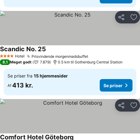
Del
Føj
Scandic No. 25
Se priser
Hotel
Prisvindende morgenmadsbuffet
Se priser
4 Stjerner
8,1
Meget godt
7.879
0.5 km til Gothenburg Central Station
Se priser fra
15 hjemmesider
413 kr.
Se priser
Af
Del
Føj
Comfort Hotel Göteborg