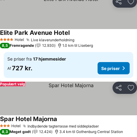
Del
Føj
Elite Park Avenue Hotel
Se priser
Hotel
Live klaverunderholdning
Se priser
4 Stjerner
8,5
Fremragende
12.930
1.0 km til Liseberg
Se priser fra
17 hjemmesider
727 kr.
Se priser
Af
Populært valg
Del
Føj
Spar Hotel Majorna
Se priser
Hotel
Indbydende tagterrasse med siddepladser
Se priser
3 Stjerner
8,3
Meget godt
12.424
3.4 km til Gothenburg Central Station