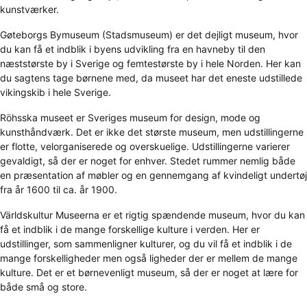
kunstværker.
Gøteborgs Bymuseum (Stadsmuseum) er det dejligt museum, hvor
du kan få et indblik i byens udvikling fra en havneby til den
næststørste by i Sverige og femtestørste by i hele Norden. Her kan
du sagtens tage børnene med, da museet har det eneste udstillede
vikingskib i hele Sverige.
Röhsska museet er Sveriges museum for design, mode og
kunsthåndværk. Det er ikke det største museum, men udstillingerne
er flotte, velorganiserede og overskuelige. Udstillingerne varierer
gevaldigt, så der er noget for enhver. Stedet rummer nemlig både
en præsentation af møbler og en gennemgang af kvindeligt undertøj
fra år 1600 til ca. år 1900.
Världskultur Museerna er et rigtig spændende museum, hvor du kan
få et indblik i de mange forskellige kulture i verden. Her er
udstillinger, som sammenligner kulturer, og du vil få et indblik i de
mange forskelligheder men også ligheder der er mellem de mange
kulture. Det er et børnevenligt museum, så der er noget at lære for
både små og store.