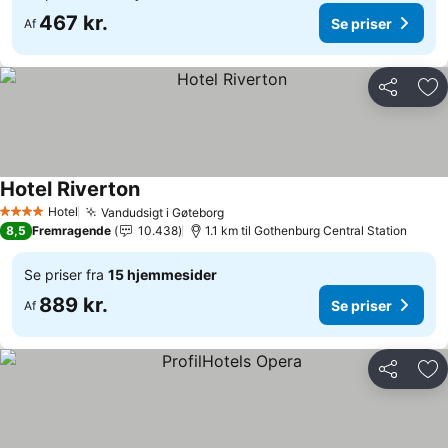
467 kr.
Se priser
Af
Del
Føj
Hotel Riverton
Se priser
Hotel
Vandudsigt i Gøteborg
Se priser
4 Stjerner
8,5
Fremragende
10.438
1.1 km til Gothenburg Central Station
Se priser fra
15 hjemmesider
889 kr.
Se priser
Af
Del
Føj