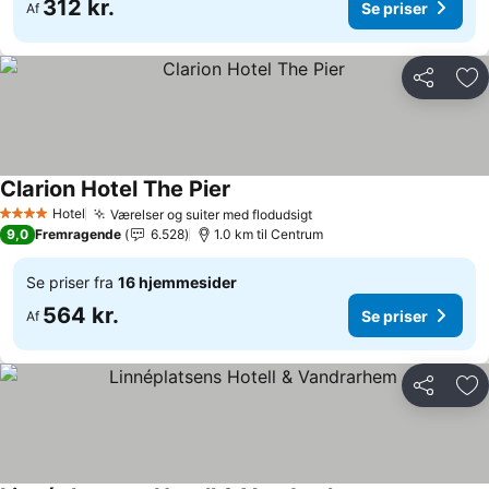
312 kr.
Se priser
Af
Del
Føj
Clarion Hotel The Pier
Se priser
Hotel
Værelser og suiter med flodudsigt
Se priser
4 Stjerner
9,0
Fremragende
6.528
1.0 km til Centrum
Se priser fra
16 hjemmesider
564 kr.
Se priser
Af
Del
Føj