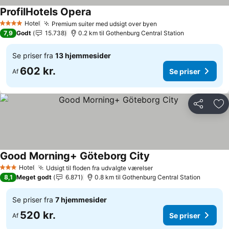
ProfilHotels Opera
Se priser
Hotel
Premium suiter med udsigt over byen
Se priser
4 Stjerner
7,9
Godt
15.738
0.2 km til Gothenburg Central Station
Se priser fra
13 hjemmesider
602 kr.
Se priser
Af
Del
Føj
Good Morning+ Göteborg City
Se priser
Hotel
Udsigt til floden fra udvalgte værelser
Se priser
3 Stjerner
8,1
Meget godt
6.871
0.8 km til Gothenburg Central Station
Se priser fra
7 hjemmesider
520 kr.
Se priser
Af