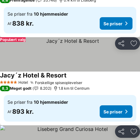
8,6
Fremragende
35.746
0.4 km til Liseberg
Se priser fra
10 hjemmesider
838 kr.
Se priser
Af
Populært valg
Del
Føj
Jacy´z Hotel & Resort
Se priser
Hotel
Forskellige spiseoplevelser
Se priser
5 Stjerner
8,3
Meget godt
8.202
1.8 km til Centrum
Se priser fra
10 hjemmesider
893 kr.
Se priser
Af
Del
Føj