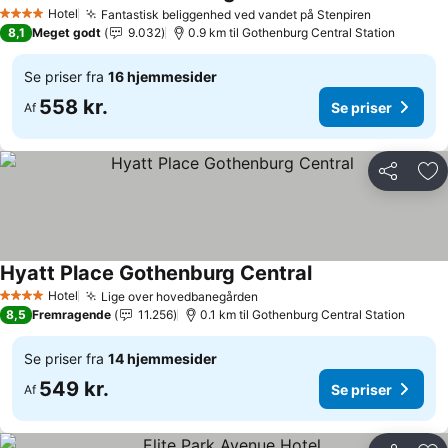
Se priser
Hotel
Fantastisk beliggenhed ved vandet på Stenpiren
Se priser
4 Stjerner
8,1
Meget godt
9.032
0.9 km til Gothenburg Central Station
Se priser fra
16 hjemmesider
558 kr.
Se priser
Af
Del
Føj
Hyatt Place Gothenburg Central
Se priser
Hotel
Lige over hovedbanegården
Se priser
4 Stjerner
8,5
Fremragende
11.256
0.1 km til Gothenburg Central Station
Se priser fra
14 hjemmesider
549 kr.
Se priser
Af