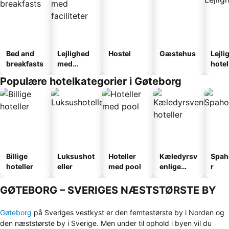
Bed and
Lejlighed
Hostel
Gæstehus
Lejli
breakfasts
med
hotel
faciliteter
Populære hotelkategorier i Gøteborg
Billige
Luksushot
Hoteller
Kæledyrsv
Spah
hoteller
eller
med pool
enlige
r
hoteller
GØTEBORG – SVERIGES NÆSTSTØRSTE BY
Gøteborg
på Sveriges vestkyst er den femtestørste by i Norden og
den næststørste by i Sverige. Men under til ophold i byen vil du