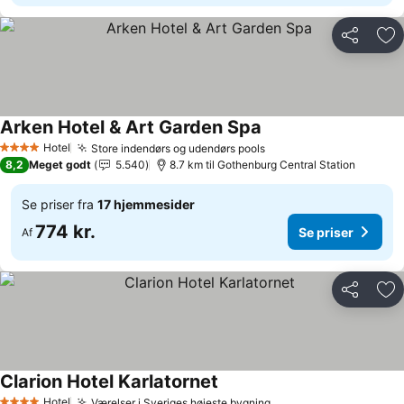
Del
Føj
Arken Hotel & Art Garden Spa
Se priser
Hotel
Store indendørs og udendørs pools
Se priser
4 Stjerner
8,2
Meget godt
5.540
8.7 km til Gothenburg Central Station
Se priser fra
17 hjemmesider
774 kr.
Se priser
Af
Del
Føj
Clarion Hotel Karlatornet
Se priser
Hotel
Værelser i Sveriges højeste bygning