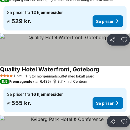
Se priser fra
12 hjemmesider
529 kr.
Se priser
Af
Del
Føj
Quality Hotel Waterfront, Goteborg
Se priser
Hotel
Stor morgenmadsbuffet med lokalt præg
Se priser
4 Stjerner
8,5
Fremragende
6.435
3.7 km til Centrum
Se priser fra
16 hjemmesider
555 kr.
Se priser
Af
Del
Føj