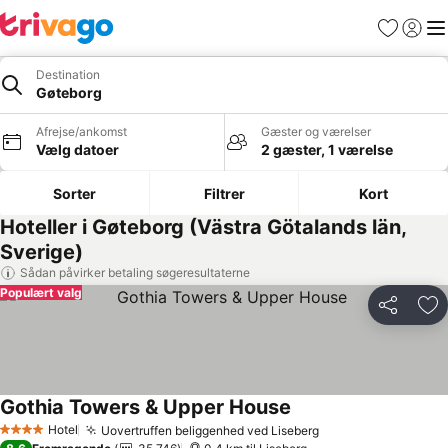
Favoritter
Log ind
Me
Destination
Gøteborg
Afrejse/ankomst
Gæster og værelser
Vælg datoer
2 gæster, 1 værelse
Sorter
Filtrer
Kort
Hoteller i Gøteborg (Västra Götalands län,
Sverige)
Sådan påvirker betaling søgeresultaterne
Populært valg
Del
Føj
Gothia Towers & Upper House
Se priser
Hotel
Uovertruffen beliggenhed ved Liseberg
Se priser
4 Stjerner