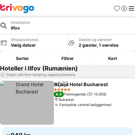
Favoritter
Log ind
Me
Destination
Ilfov
Afrejse/ankomst
Gæster og værelser
Vælg datoer
2 gæster, 1 værelse
Sorter
Filtrer
Kort
Hoteller i Ilfov (Rumænien)
Sådan påvirker betaling søgeresultaterne
Grand Hotel Bucharest
Del
Føj til favoritter
Se 
5 Stjerner
8,9
Fremragende
15.659
Bukarest
Fantastisk central beliggenhed
Se priser