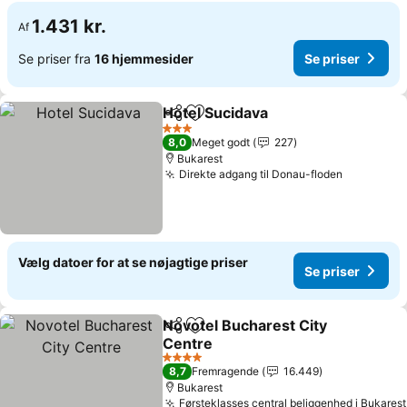
1.431 kr.
Af
Se priser fra
16 hjemmesider
Se priser
Hotel Sucidava
Del
Føj til favoritter
Se priser
3 Stjerner
8,0
Meget godt
227
Bukarest
Direkte adgang til Donau-floden
Se priser
Vælg datoer for at se nøjagtige priser
Se priser
Novotel Bucharest City
Del
Føj til favoritter
Centre
Se priser
4 Stjerner
8,7
Fremragende
16.449
Bukarest
Førsteklasses central beliggenhed i Bukarest