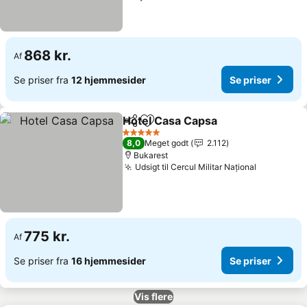
868 kr.
Af
Se priser fra
12 hjemmesider
Se priser
Hotel Casa Capsa
Del
Føj til favoritter
Se priser
5 Stjerner
8,0
Meget godt
2.112
Bukarest
Udsigt til Cercul Militar Național
Se priser
775 kr.
Af
Se priser fra
16 hjemmesider
Se priser
Vis flere