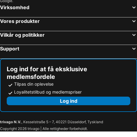
Google.
Hoteller – Mauritius
Hoteller – Harzen
Virksomhed
Hoteller – Region Syddanmark
Hoteller – Malta
Vores produkter
Vilkår og politikker
Support
Log ind for at få eksklusive
medlemsfordele
Tilpas din oplevelse
Loyalitetstilbud og medlemspriser
Log ind
trivago N.V.
, Kesselstraße 5 – 7, 40221 Düsseldorf, Tyskland
Copyright 2026 trivago | Alle rettigheder forbeholdt.