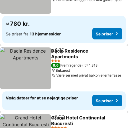
Se
780 kr.
Af
Se priser fra
13 hjemmesider
Se priser
Dacia Residence
Del
Føj til favoritter
Apartments
Se priser
3 Stjerner
8,6
Fremragende
1.318
Bukarest
Værelser med privat balkon eller terrasse
Se 
Vælg datoer for at se nøjagtige priser
Se priser
Grand Hotel Continental
Del
Føj til favoritter
Bucuresti