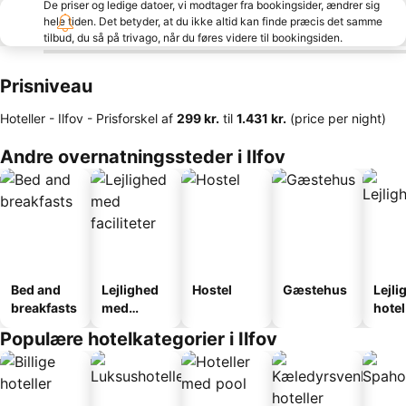
De priser og ledige datoer, vi modtager fra bookingsider, ændrer sig
hele tiden. Det betyder, at du ikke altid kan finde præcis det samme
tilbud, du så på trivago, når du føres videre til bookingsiden.
Prisniveau
Hoteller - Ilfov -
Prisforskel
af
‎299 kr.
til
‎1.431 kr.
(price per night)
Andre overnatningssteder i Ilfov
Bed and
Lejlighed
Hostel
Gæstehus
Lejli
breakfasts
med
hotel
faciliteter
Populære hotelkategorier i Ilfov