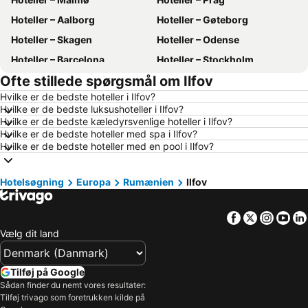
Hoteller – Aalborg
Hoteller – Gøteborg
Hoteller – Skagen
Hoteller – Odense
Hoteller – Barcelona
Hoteller – Stockholm
Ofte stillede spørgsmål om Ilfov
Hoteller – Amsterdam
Hoteller – Málaga
Hvilke er de bedste hoteller i Ilfov?
Hoteller – Alanya
Hoteller – Lübeck
Hvilke er de bedste luksushoteller i Ilfov?
Hoteller – Sønderborg
Hoteller – Budapest
Hvilke er de bedste kæledyrsvenlige hoteller i Ilfov?
Hvilke er de bedste hoteller med spa i Ilfov?
Hoteller – Edinburgh
Hoteller – Gdańsk
Hvilke er de bedste hoteller med en pool i Ilfov?
Hoteller – Vejle
Hoteller – Rhodos
Hoteller – Phuket
Hoteller – Region Sjælland
Hotelsøgning
Europa
Rumænien
Ilfov
Hoteller – Grækenland
Hoteller – Tyskland
Facebook
Twitter
Insta
Yo
Hoteller – Region Nordjylland
Hoteller – Slesvig-Holsten
Vælg dit land
Hoteller – Gardasøen
Hoteller – Sønderjylland
Hoteller – Maldiverne
Hoteller – Skåne län
Tilføj på Google
Hoteller – Gran Canaria
Hoteller – Italien
Sådan finder du nemt vores resultater:
Tilføj trivago som foretrukken kilde på
Hoteller – Nordtyskland
Hoteller – Cypern