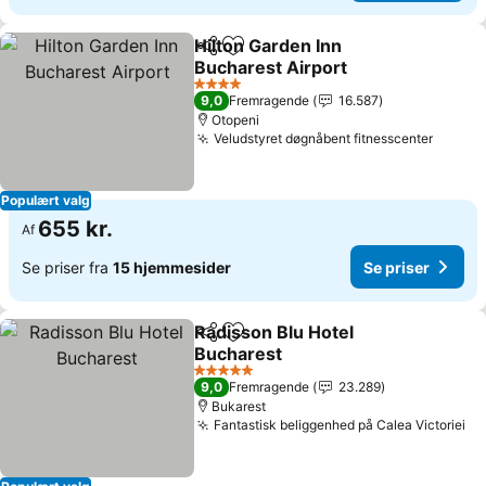
Hilton Garden Inn
Del
Føj til favoritter
Bucharest Airport
Se priser
4 Stjerner
9,0
Fremragende
16.587
Otopeni
Veludstyret døgnåbent fitnesscenter
Se pri
Populært valg
655 kr.
Af
Se priser fra
15 hjemmesider
Se priser
Radisson Blu Hotel
Del
Føj til favoritter
Bucharest
Se priser
5 Stjerner
9,0
Fremragende
23.289
Bukarest
Fantastisk beliggenhed på Calea Victoriei
Se