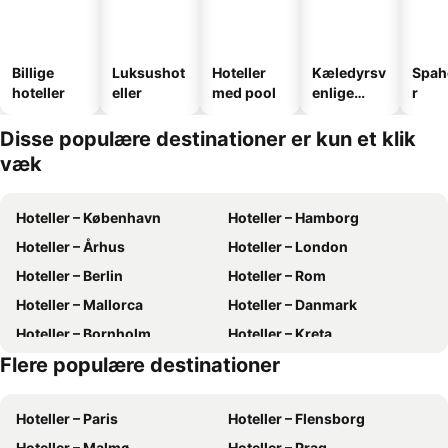
Billige
Luksushot
Hoteller
Kæledyrsv
Spah
hoteller
eller
med pool
enlige
r
hoteller
Disse populære destinationer er kun et klik
væk
Hoteller – København
Hoteller – Hamborg
Hoteller – Århus
Hoteller – London
Hoteller – Berlin
Hoteller – Rom
Hoteller – Mallorca
Hoteller – Danmark
Hoteller – Bornholm
Hoteller – Kreta
Flere populære destinationer
Hoteller – Antalya
Hoteller – Fyn
Hoteller – Paris
Hoteller – Flensborg
Hoteller – Malmø
Hoteller – Prag