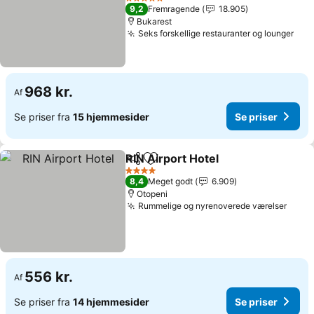
Se priser
5 Stjerner
9,2
Fremragende
18.905
Bukarest
Seks forskellige restauranter og lounger
Se p
968 kr.
Af
Se priser fra
15 hjemmesider
Se priser
RIN Airport Hotel
Del
Føj til favoritter
Se priser
4 Stjerner
8,4
Meget godt
6.909
Otopeni
Rummelige og nyrenoverede værelser
Se pr
556 kr.
Af
Se priser fra
14 hjemmesider
Se priser