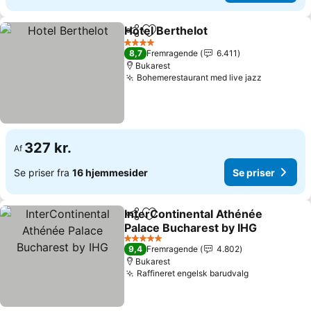
Hotel Berthelot
Del
Føj til favoritter
Se priser
4 Stjerner
8,7
Fremragende
6.411
Bukarest
Bohemerestaurant med live jazz
Se priser
327 kr.
Af
Se priser fra
16 hjemmesider
Se priser
InterContinental Athénée
Del
Føj til favoritter
Palace Bucharest by IHG
Se priser
5 Stjerner
9,4
Fremragende
4.802
Bukarest
Raffineret engelsk barudvalg
Se priser