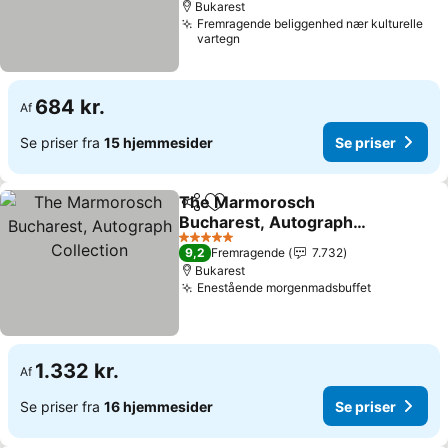
Bukarest
Fremragende beliggenhed nær kulturelle
vartegn
684 kr.
Af
Se priser fra
15 hjemmesider
Se priser
The Marmorosch
Del
Føj til favoritter
Bucharest, Autograph
Collection
Se priser
5 Stjerner
9,2
Fremragende
7.732
Bukarest
Enestående morgenmadsbuffet
Se priser
1.332 kr.
Af
Se priser fra
16 hjemmesider
Se priser