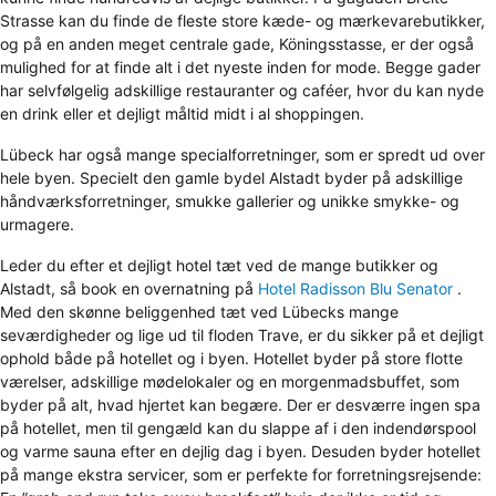
Strasse kan du finde de fleste store kæde- og mærkevarebutikker,
og på en anden meget centrale gade, Köningsstasse, er der også
mulighed for at finde alt i det nyeste inden for mode. Begge gader
har selvfølgelig adskillige restauranter og caféer, hvor du kan nyde
en drink eller et dejligt måltid midt i al shoppingen.
Lübeck har også mange specialforretninger, som er spredt ud over
hele byen. Specielt den gamle bydel Alstadt byder på adskillige
håndværksforretninger, smukke gallerier og unikke smykke- og
urmagere.
Leder du efter et dejligt hotel tæt ved de mange butikker og
Alstadt, så book en overnatning på
Hotel Radisson Blu Senator
.
Med den skønne beliggenhed tæt ved Lübecks mange
seværdigheder og lige ud til floden Trave, er du sikker på et dejligt
ophold både på hotellet og i byen. Hotellet byder på store flotte
værelser, adskillige mødelokaler og en morgenmadsbuffet, som
byder på alt, hvad hjertet kan begære. Der er desværre ingen spa
på hotellet, men til gengæld kan du slappe af i den indendørspool
og varme sauna efter en dejlig dag i byen. Desuden byder hotellet
på mange ekstra servicer, som er perfekte for forretningsrejsende: