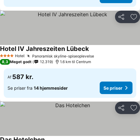
Del
Føj
Hotel IV Jahreszeiten Lübeck
Hotel
Panoramisk skyline-spiseoplevelse
4 Stjerner
8,3
Meget godt
12.319
1.6 km til Centrum
587 kr.
Af
Se priser fra
14 hjemmesider
Se priser
Del
Føj
Das Hotelchen