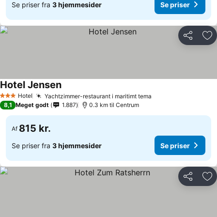
Se priser fra
3 hjemmesider
Se priser
Del
Føj
Hotel Jensen
Hotel
Yachtzimmer-restaurant i maritimt tema
3 Stjerner
8,1
Meget godt
1.887
0.3 km til Centrum
815 kr.
Af
Se priser fra
3 hjemmesider
Se priser
Del
Føj