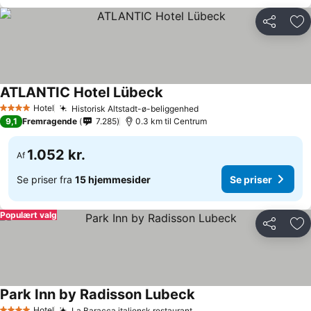
Del
Føj
ATLANTIC Hotel Lübeck
Hotel
Historisk Altstadt-ø-beliggenhed
4 Stjerner
9,1
Fremragende
7.285
0.3 km til Centrum
1.052 kr.
Af
Se priser fra
15 hjemmesider
Se priser
Populært valg
Del
Føj
Park Inn by Radisson Lubeck
Hotel
La Baracca italiensk restaurant