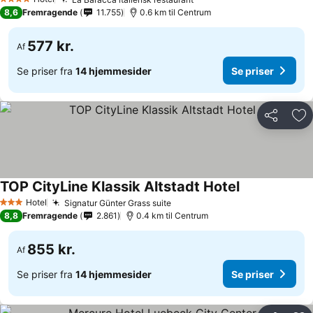
4 Stjerner
8,6
Fremragende
11.755
0.6 km til Centrum
577 kr.
Af
Se priser fra
14 hjemmesider
Se priser
Del
Føj
TOP CityLine Klassik Altstadt Hotel
Hotel
Signatur Günter Grass suite
3 Stjerner
8,8
Fremragende
2.861
0.4 km til Centrum
855 kr.
Af
Se priser fra
14 hjemmesider
Se priser