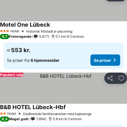
Motel One Lübeck
Hotel
Historisk Altstadt ø-placering
3 Stjerner
8,7
Fremragende
5.677
0.1 km til Centrum
553 kr.
Af
Se priser fra
6 hjemmesider
Se priser
Populært valg
Del
Føj
B&B HOTEL Lübeck-Hbf
Hotel
Dedikerede familieværelser med køjesenge
2 Stjerner
8,3
Meget godt
7.894
0.8 km til Centrum