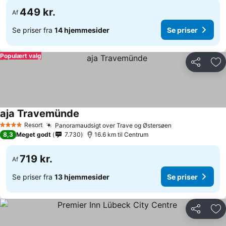
449 kr.
Af
Se priser fra
14 hjemmesider
Se priser
Populært valg
Del
Føj
aja Travemünde
Resort
Panoramaudsigt over Trave og Østersøen
4 Stjerner
8,3
Meget godt
7.730
16.6 km til Centrum
719 kr.
Af
Se priser fra
13 hjemmesider
Se priser
Del
Føj