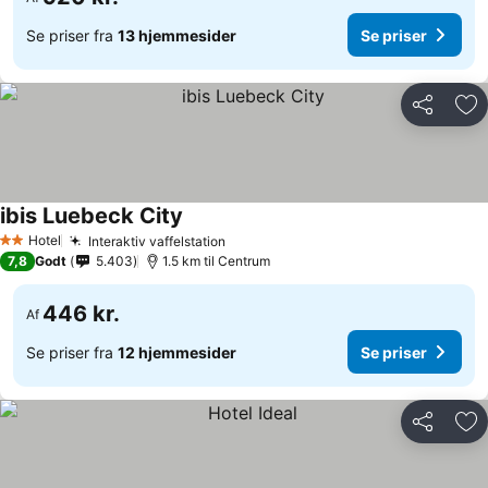
Se priser fra
13 hjemmesider
Se priser
Del
Føj
ibis Luebeck City
Hotel
Interaktiv vaffelstation
2 Stjerner
7,8
Godt
5.403
1.5 km til Centrum
446 kr.
Af
Se priser fra
12 hjemmesider
Se priser
Del
Føj