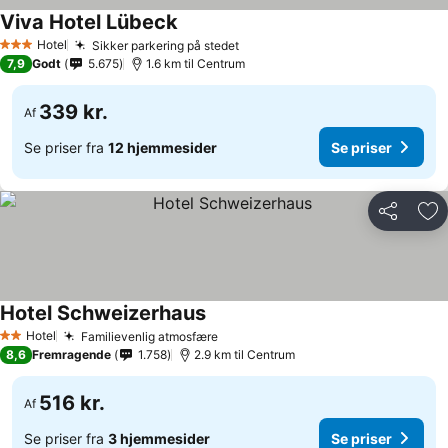
Viva Hotel Lübeck
Hotel
Sikker parkering på stedet
3 Stjerner
7,9
Godt
5.675
1.6 km til Centrum
339 kr.
Af
Se priser fra
12 hjemmesider
Se priser
Del
Føj
Hotel Schweizerhaus
Hotel
Familievenlig atmosfære
2 Stjerner
8,6
Fremragende
1.758
2.9 km til Centrum
516 kr.
Af
Se priser fra
3 hjemmesider
Se priser