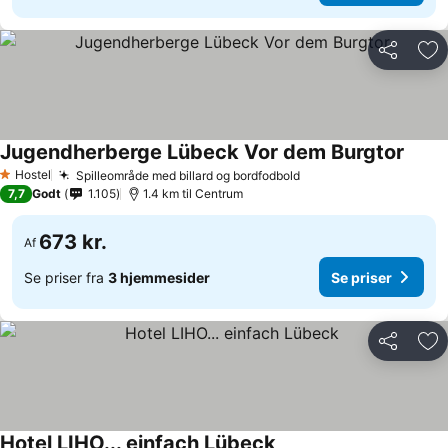
Del
Føj
Jugendherberge Lübeck Vor dem Burgtor
Hostel
Spilleområde med billard og bordfodbold
1 Stjerner
7,7
Godt
1.105
1.4 km til Centrum
673 kr.
Af
Se priser fra
3 hjemmesider
Se priser
Del
Føj
Hotel LIHO... einfach Lübeck