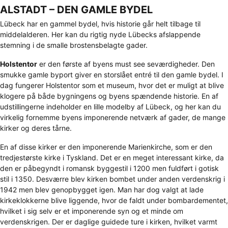
ALSTADT – DEN GAMLE BYDEL
Lübeck har en gammel bydel, hvis historie går helt tilbage til
middelalderen. Her kan du rigtig nyde Lübecks afslappende
stemning i de smalle brostensbelagte gader.
Holstentor
er den første af byens must see seværdigheder. Den
smukke gamle byport giver en storslået entré til den gamle bydel. I
dag fungerer Holstentor som et museum, hvor det er muligt at blive
klogere på både bygningens og byens spændende historie. En af
udstillingerne indeholder en lille modelby af Lübeck, og her kan du
virkelig fornemme byens imponerende netværk af gader, de mange
kirker og deres tårne.
En af disse kirker er den imponerende Marienkirche, som er den
tredjestørste kirke i Tyskland. Det er en meget interessant kirke, da
den er påbegyndt i romansk byggestil i 1200 men fuldført i gotisk
stil i 1350. Desværre blev kirken bombet under anden verdenskrig i
1942 men blev genopbygget igen. Man har dog valgt at lade
kirkeklokkerne blive liggende, hvor de faldt under bombardementet,
hvilket i sig selv er et imponerende syn og et minde om
verdenskrigen. Der er daglige guidede ture i kirken, hvilket varmt