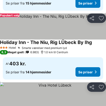
Se priser fra
15 hjemmesider
Se priser
Populært valg
Del
Føj
Holiday Inn - The Niu, Rig LÜbeck By Ihg
Hotel
Smarte værelser med premium lyd
3 Stjerner
8,3
Meget godt
6.983
1.0 km til Centrum
403 kr.
Af
Se priser fra
14 hjemmesider
Se priser
Del
Føj