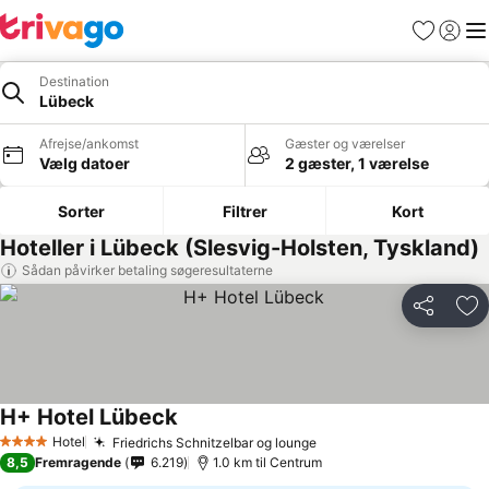
Favoritter
Log ind
Me
Destination
Lübeck
Afrejse/ankomst
Gæster og værelser
Vælg datoer
2 gæster, 1 værelse
Sorter
Filtrer
Kort
Hoteller i Lübeck (Slesvig-Holsten, Tyskland)
Sådan påvirker betaling søgeresultaterne
Del
Føj
H+ Hotel Lübeck
Hotel
Friedrichs Schnitzelbar og lounge
4 Stjerner
8,5
Fremragende
6.219
1.0 km til Centrum