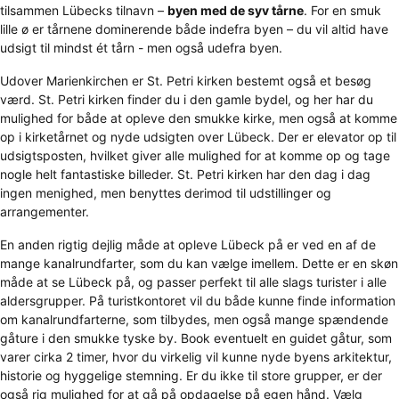
tilsammen Lübecks tilnavn –
byen med de syv tårne
. For en smuk
lille ø er tårnene dominerende både indefra byen – du vil altid have
udsigt til mindst ét tårn - men også udefra byen.
Udover Marienkirchen er St. Petri kirken bestemt også et besøg
værd. St. Petri kirken finder du i den gamle bydel, og her har du
mulighed for både at opleve den smukke kirke, men også at komme
op i kirketårnet og nyde udsigten over Lübeck. Der er elevator op til
udsigtsposten, hvilket giver alle mulighed for at komme op og tage
nogle helt fantastiske billeder. St. Petri kirken har den dag i dag
ingen menighed, men benyttes derimod til udstillinger og
arrangementer.
En anden rigtig dejlig måde at opleve Lübeck på er ved en af de
mange kanalrundfarter, som du kan vælge imellem. Dette er en skøn
måde at se Lübeck på, og passer perfekt til alle slags turister i alle
aldersgrupper. På turistkontoret vil du både kunne finde information
om kanalrundfarterne, som tilbydes, men også mange spændende
gåture i den smukke tyske by. Book eventuelt en guidet gåtur, som
varer cirka 2 timer, hvor du virkelig vil kunne nyde byens arkitektur,
historie og hyggelige stemning. Er du ikke til store grupper, er der
også rig mulighed for at gå på opdagelse på egen hånd. Vælg