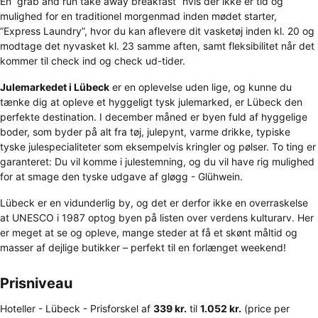
En ”grab and run take away breakfast” hvis der ikke er tid og
mulighed for en traditionel morgenmad inden mødet starter,
”Express Laundry”, hvor du kan aflevere dit vasketøj inden kl. 20 og
modtage det nyvasket kl. 23 samme aften, samt fleksibilitet når det
kommer til check ind og check ud-tider.
Julemarkedet i Lübeck
er en oplevelse uden lige, og kunne du
tænke dig at opleve et hyggeligt tysk julemarked, er Lübeck den
perfekte destination. I december måned er byen fuld af hyggelige
boder, som byder på alt fra tøj, julepynt, varme drikke, typiske
tyske julespecialiteter som eksempelvis kringler og pølser. To ting er
garanteret: Du vil komme i julestemning, og du vil have rig mulighed
for at smage den tyske udgave af gløgg - Glühwein.
Lübeck er en vidunderlig by, og det er derfor ikke en overraskelse
at UNESCO i 1987 optog byen på listen over verdens kulturarv. Her
er meget at se og opleve, mange steder at få et skønt måltid og
masser af dejlige butikker – perfekt til en forlænget weekend!
Prisniveau
Hoteller - Lübeck -
Prisforskel
af
‎339 kr.
til
‎1.052 kr.
(price per