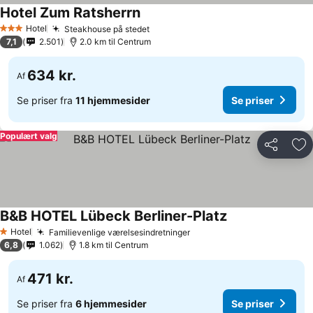
Hotel Zum Ratsherrn
Hotel
Steakhouse på stedet
3 Stjerner
7,1
2.501
2.0 km til Centrum
634 kr.
Af
Se priser fra
11 hjemmesider
Se priser
Populært valg
Del
Føj
B&B HOTEL Lübeck Berliner-Platz
Hotel
Familievenlige værelsesindretninger
1 Stjerner
6,8
1.062
1.8 km til Centrum
471 kr.
Af
Se priser fra
6 hjemmesider
Se priser