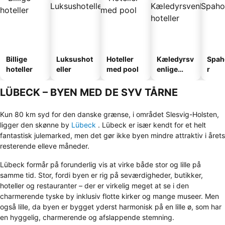
Billige
Luksushot
Hoteller
Kæledyrsv
Spah
hoteller
eller
med pool
enlige
r
hoteller
LÜBECK – BYEN MED DE SYV TÅRNE
Kun 80 km syd for den danske grænse, i området Slesvig-Holsten,
ligger den skønne by
Lübeck
. Lübeck er især kendt for et helt
fantastisk julemarked, men det gør ikke byen mindre attraktiv i årets
resterende elleve måneder.
Lübeck formår på forunderlig vis at virke både stor og lille på
samme tid. Stor, fordi byen er rig på seværdigheder, butikker,
hoteller og restauranter – der er virkelig meget at se i den
charmerende tyske by inklusiv flotte kirker og mange museer. Men
også lille, da byen er bygget yderst harmonisk på en lille ø, som har
en hyggelig, charmerende og afslappende stemning.