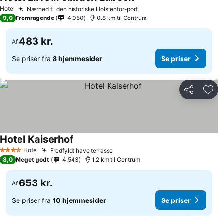
Hotel
Nærhed til den historiske Holstentor-port
9,0
Fremragende
4.050
0.8 km til Centrum
483 kr.
Af
Se priser fra
8 hjemmesider
Se priser
Del
Føj
Hotel Kaiserhof
Hotel
Fredfyldt have terrasse
4 Stjerner
8,0
Meget godt
4.543
1.2 km til Centrum
653 kr.
Af
Se priser fra
10 hjemmesider
Se priser