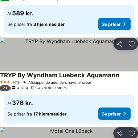
589 kr.
Af
Se priser fra
3 hjemmesider
Se priser
Del
Føj
TRYP By Wyndham Luebeck Aquamarin
Hotel
Afslappende udendørs have terrasse
3 Stjerner
7,1
4.616
2.4 km til Centrum
376 kr.
Af
Se priser fra
17 hjemmesider
Se priser
Del
Føj