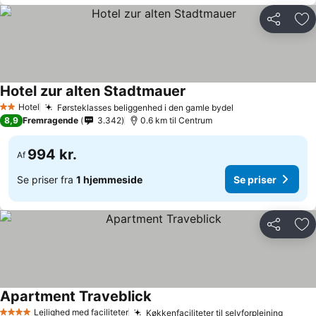
Del
Føj
Hotel zur alten Stadtmauer
Hotel
Førsteklasses beliggenhed i den gamle bydel
2 Stjerner
8,9
Fremragende
3.342
0.6 km til Centrum
994 kr.
Af
Se priser fra
1 hjemmeside
Se priser
Del
Føj
Apartment Traveblick
Lejlighed med faciliteter
Køkkenfaciliteter til selvforplejning