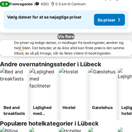
4 Stjerner
8,9
Fremragende
450
0.5 km til Centrum
Vælg datoer for at se nøjagtige priser
Se priser
Vis flere
De priser og ledige datoer, vi modtager fra bookingsider, ændrer sig
hele tiden. Det betyder, at du ikke altid kan finde præcis det samme
tilbud, du så på trivago, når du føres videre til bookingsiden.
Andre overnatningssteder i Lübeck
Bed and
Lejlighed
Hostel
Gæstehus
Lejli
breakfasts
med
hotel
faciliteter
Populære hotelkategorier i Lübeck