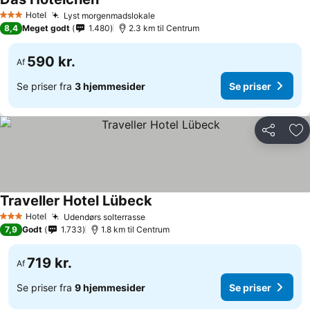
Hotel
Lyst morgenmadslokale
3 Stjerner
8,4
Meget godt
1.480
2.3 km til Centrum
590 kr.
Af
Se priser fra
3 hjemmesider
Se priser
Del
Føj
Traveller Hotel Lübeck
Hotel
Udendørs solterrasse
3 Stjerner
7,9
Godt
1.733
1.8 km til Centrum
719 kr.
Af
Se priser fra
9 hjemmesider
Se priser