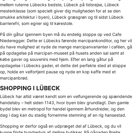
mellem ruterne Lübecks bedste, Lübeck på tidsrejse, Lübeck
mesterklasse (som specielt giver dig muligheden for at se den
smukke arkitektur i byen), Lübeck græsgrøn og til sidst Lübeck
barrierefri, som egner sig til kørestole.
På din gåtur igennem byen må du endelig stoppe op ved Cafe
Niederegger. Dette er Lübecks førende marcipankonditor, og her vil
du have mulighed at nyde de mange marcipanvarianter i caféen, gå
på opdagelse på marcipan-museet på husets anden sal samt at
købe gaver og souvenirs med hjem. Efter en lang gåtur på
opdagelse i Lübecks gader, et dette det perfekte sted at stoppe
op, holde en velfortjent pause og nyde en kop kaffe med et
marcipanbrød.
SHOPPING I LÜBECK
Lübeck har altid været kendt som en velfungerende og spændende
handelsby – helt siden 1143, hvor byen blev grundlagt. Den gamle
bydel blev en metropol for handel igennem århundreder, og den
dag i dag kan du stadig fornemme stemning af en rig hansestad.
Shopping er derfor også en udpræget del af Lübeck, og du vil
kunne finde hundredvis af dejlige butikker. På gågaden Breite