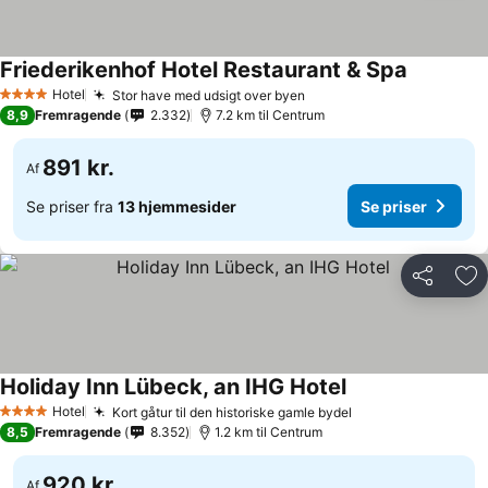
Friederikenhof Hotel Restaurant & Spa
Hotel
Stor have med udsigt over byen
4 Stjerner
8,9
Fremragende
2.332
7.2 km til Centrum
891 kr.
Af
Se priser fra
13 hjemmesider
Se priser
Del
Føj
Holiday Inn Lübeck, an IHG Hotel
Hotel
Kort gåtur til den historiske gamle bydel
4 Stjerner
8,5
Fremragende
8.352
1.2 km til Centrum
920 kr.
Af