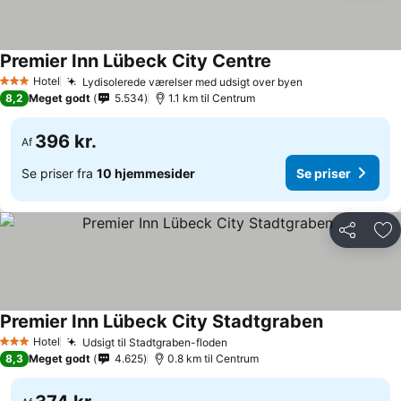
Premier Inn Lübeck City Centre
Hotel
Lydisolerede værelser med udsigt over byen
3 Stjerner
8,2
Meget godt
5.534
1.1 km til Centrum
396 kr.
Af
Se priser fra
10 hjemmesider
Se priser
Del
Føj
Premier Inn Lübeck City Stadtgraben
Hotel
Udsigt til Stadtgraben-floden
3 Stjerner
8,3
Meget godt
4.625
0.8 km til Centrum