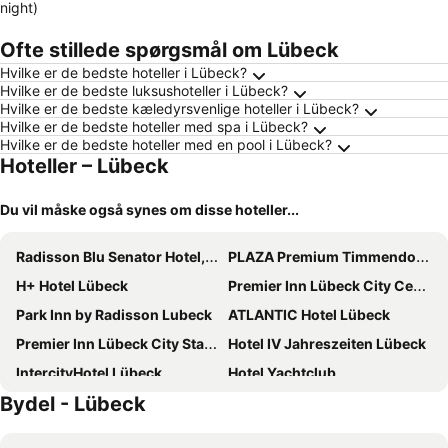
night)
Ofte stillede spørgsmål om Lübeck
Hvilke er de bedste hoteller i Lübeck?
Hvilke er de bedste luksushoteller i Lübeck?
Hvilke er de bedste kæledyrsvenlige hoteller i Lübeck?
Hvilke er de bedste hoteller med spa i Lübeck?
Hvilke er de bedste hoteller med en pool i Lübeck?
Hoteller – Lübeck
Du vil måske også synes om disse hoteller...
Radisson Blu Senator Hotel, Lübeck
PLAZA Premium Timmendorfer Strand
H+ Hotel Lübeck
Premier Inn Lübeck City Centre
Park Inn by Radisson Lubeck
ATLANTIC Hotel Lübeck
Premier Inn Lübeck City Stadtgraben
Hotel IV Jahreszeiten Lübeck
IntercityHotel Lübeck
Hotel Yachtclub
Bydel - Lübeck
Holiday Inn Lübeck, an IHG Hotel
A-ROSA Travemünde
Holiday Inn - The Niu, Rig LÜbeck By Ihg
Maritim Strandhotel Travemünde