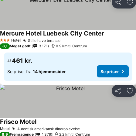
Del
Føj
Mercure Hotel Luebeck City Center
Hotel
Stille have terrasse
3 Stjerner
8,1
Meget godt
3.171
0.9 km til Centrum
461 kr.
Af
Se priser fra
14 hjemmesider
Se priser
Del
Føj
Frisco Motel
Motel
Autentisk amerikansk dineroplevelse
8,9
Fremragende
1.379
2.2 km til Centrum