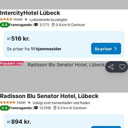
IntercityHotel Lübeck
Hotel
Lydisolerede byudsigter
4 Stjerner
8,6
Fremragende
3.177
0.9 km til Centrum
516 kr.
Af
Se priser fra
11 hjemmesider
Se priser
Populært valg
Del
Føj
Radisson Blu Senator Hotel, Lübeck
Hotel
Udsigt over hansestaden ved floden
5 Stjerner
8,8
Fremragende
12.109
0.5 km til Centrum
894 kr.
Af