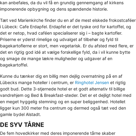
kan anbefales, da du vil få en grundig gennemgang af kirkens
imponerende opbygning og dens spændende historie.
Tæt ved Marienkirche finder du en af de mest elskede frokostcaféer
i Lübeck: Cafe Erdapfel. Erdapfel er det tyske ord for kartoffel, og
det er netop, hvad caféen specialiserer sig i – bagte kartofler.
Priserne er yderst rimelige og udvalget af tilbehør og fyld til
bagekartoflerne er stort, men vegetarisk. Er du afsted med flere, er
det en rigtig god idé at vælge forskellige fyld, da i vil kunne bytte
og smage de mange lækre muligheder og udgaver af en
bagekartoffel.
Kunne du tænker dig en billig men dejlig overnatning på en af
Lübecks mange hoteller i centrum, er
Ringhotel Jensen
et rigtig
godt bud. Dette 3-stjernede hotel er et godt alternativ til billige
vandrehjem og Bed & Breakfast-steder. Det er et dejligt hotel med
en meget hyggelig stemning og en super beliggenhed. Hotellet
ligger kun 300 meter fra centrum og dermed også tæt ved den
gamle bydel Alstadt.
DE SYV TÅRNE
De fem hovedkirker med deres imponerende tårne skaber