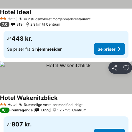
Hotel Ideal
Hotel
Kunstudsmykket morgenmadsrestaurant
2 Stjerner
7,0
819
2.9 km til Centrum
448 kr.
Af
Se priser fra
3 hjemmesider
Se priser
Del
Føj
Hotel Wakenitzblick
Hotel
Rummelige værelser med flodudsigt
2 Stjerner
8,5
Fremragende
1.659
1.2 km til Centrum
807 kr.
Af