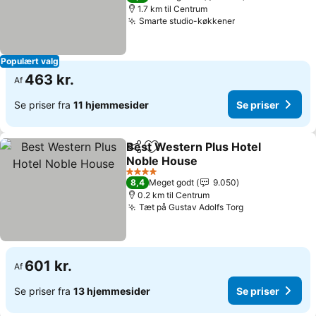
1.7 km til Centrum
Smarte studio-køkkener
Se priser
Populært valg
463 kr.
Af
Se priser fra
11 hjemmesider
Se priser
Best Western Plus Hotel
Del
Føj til favoritter
Noble House
Se priser
4 Stjerner
8,4
Meget godt
9.050
0.2 km til Centrum
Tæt på Gustav Adolfs Torg
Se priser
601 kr.
Af
Se priser fra
13 hjemmesider
Se priser