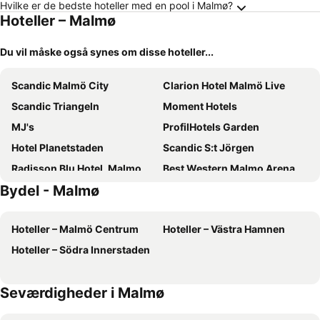
Hvilke er de bedste hoteller med en pool i Malmø?
Hoteller – Malmø
Du vil måske også synes om disse hoteller...
Scandic Malmö City
Clarion Hotel Malmö Live
Scandic Triangeln
Moment Hotels
MJ's
ProfilHotels Garden
Hotel Planetstaden
Scandic S:t Jörgen
Radisson Blu Hotel, Malmo
Best Western Malmo Arena Hotel
Bydel - Malmø
Mayfair Hotel Tunneln
Scandic Star Lund
Scandic Kramer
Elite Plaza Hotel Malmö
Hoteller – Malmö Centrum
Hoteller – Västra Hamnen
Comfort Hotel Malmö
Best Western Plus Hotel Noble House
Hoteller – Södra Innerstaden
Scandic Stortorget
Quality Hotel The Mill
Elite Hotel Esplanade
Elite Hotel Savoy
Seværdigheder i Malmø
Home Hotel Temperance
Scandic Segevång
Good Morning+ Malmö
Story Hotel Malmo, part of JdV by Hyatt