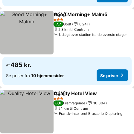
Good Morning+ Malmö
Del
Føj til favoritter
Se 
3 Stjerner
7,7
Godt
8.241
2.8 km til Centrum
Udsigt over stadion fra de øverste etager
Se 
485 kr.
Af
Se priser fra
10 hjemmesider
Se priser
Quality Hotel View
Del
Føj til favoritter
Se prise
3 Stjerner
8,6
Fremragende
10.304
5.1 km til Centrum
Fransk-inspireret Brasserie X-spisning
Se pr