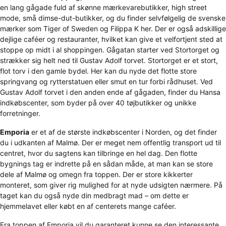
en lang gågade fuld af skønne mærkevarebutikker, high street
mode, små dimse-dut-butikker, og du finder selvfølgelig de svenske
mærker som Tiger of Sweden og Filippa K her. Der er også adskillige
dejlige caféer og restauranter, hvilket kan give et velfortjent sted at
stoppe op midt i al shoppingen. Gågatan starter ved Stortorget og
strækker sig helt ned til Gustav Adolf torvet. Stortorget er et stort,
flot torv i den gamle bydel. Her kan du nyde det flotte store
springvang og rytterstatuen eller smut en tur forbi rådhuset. Ved
Gustav Adolf torvet i den anden ende af gågaden, finder du Hansa
indkøbscenter, som byder på over 40 tøjbutikker og unikke
forretninger.
Emporia
er et af de største indkøbscenter i Norden, og det finder
du i udkanten af Malmø. Der er meget nem offentlig transport ud til
centret, hvor du sagtens kan tilbringe en hel dag. Den flotte
bygnings tag er indrette på en sådan måde, at man kan se store
dele af Malmø og omegn fra toppen. Der er store kikkerter
monteret, som giver rig mulighed for at nyde udsigten nærmere. På
taget kan du også nyde din medbragt mad – om dette er
hjemmelavet eller købt en af centerets mange caféer.
Fra toppen af Emporia vil du garanteret kunne se den interessante