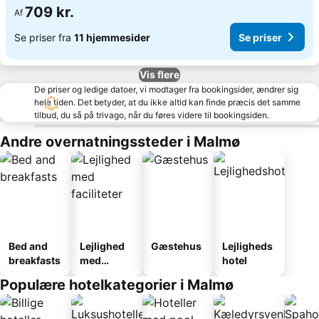
709 kr.
Af
Se priser fra
11 hjemmesider
Se priser
Vis flere
De priser og ledige datoer, vi modtager fra bookingsider, ændrer sig
hele tiden. Det betyder, at du ikke altid kan finde præcis det samme
tilbud, du så på trivago, når du føres videre til bookingsiden.
Andre overnatningssteder i Malmø
Bed and
Lejlighed
Gæstehus
Lejligheds
breakfasts
med
hotel
faciliteter
Populære hotelkategorier i Malmø