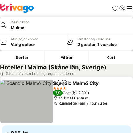
Favoritter
Log ind
Me
Destination
Malmø
Afrejse/ankomst
Gæster og værelser
Vælg datoer
2 gæster, 1 værelse
Sorter
Filtrer
Kort
Hoteller i Malmø (Skåne län, Sverige)
Sådan påvirker betaling søgeresultaterne
Scandic Malmö City
Del
Føj til favoritter
Se pris
4 Stjerner
7,9
Godt
7.301
0.5 km til Centrum
Rummelige Family Four suiter
Se priser