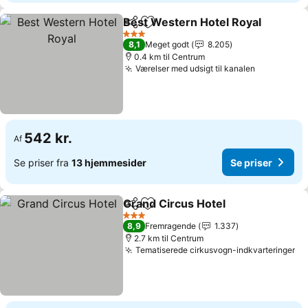
Best Western Hotel Royal
Del
Føj til favoritter
3 Stjerner
8,1
Meget godt
8.205
0.4 km til Centrum
Værelser med udsigt til kanalen
Se priser
542 kr.
Af
Se priser fra
13 hjemmesider
Se priser
Grand Circus Hotel
Del
Føj til favoritter
Se pris
3 Stjerner
8,9
Fremragende
1.337
2.7 km til Centrum
Tematiserede cirkusvogn-indkvarteringer
Se