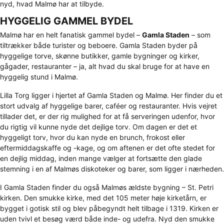
nyd, hvad Malmø har at tilbyde.
HYGGELIG GAMMEL BYDEL
Malmø har en helt fanatisk gammel bydel –
Gamla Staden
– som
tiltrækker både turister og beboere. Gamla Staden byder på
hyggelige torve, skønne butikker, gamle bygninger og kirker,
gågader, restauranter – ja, alt hvad du skal bruge for at have en
hyggelig stund i Malmø.
Lilla Torg ligger i hjertet af Gamla Staden og Malmø. Her finder du et
stort udvalg af hyggelige barer, caféer og restauranter. Hvis vejret
tillader det, er der rig mulighed for at få serveringen udenfor, hvor
du rigtig vil kunne nyde det dejlige torv. Om dagen er det et
hyggeligt torv, hvor du kan nyde en brunch, frokost eller
eftermiddagskaffe og -kage, og om aftenen er det ofte stedet for
en dejlig middag, inden mange vælger at fortsætte den glade
stemning i en af Malmøs diskoteker og barer, som ligger i nærheden.
I Gamla Staden finder du også Malmøs ældste bygning – St. Petri
kirken. Den smukke kirke, med det 105 meter høje kirketårn, er
bygget i gotisk stil og blev påbegyndt helt tilbage i 1319. Kirken er
uden tvivl et besøg værd både inde- og udefra. Nyd den smukke