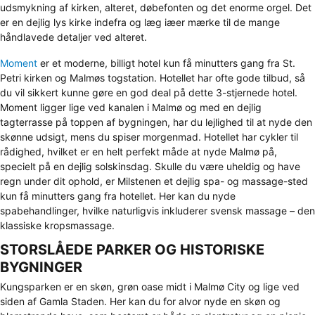
udsmykning af kirken, alteret, døbefonten og det enorme orgel. Det
er en dejlig lys kirke indefra og læg iæer mærke til de mange
håndlavede detaljer ved alteret.
Moment
er et moderne, billigt hotel kun få minutters gang fra St.
Petri kirken og Malmøs togstation. Hotellet har ofte gode tilbud, så
du vil sikkert kunne gøre en god deal på dette 3-stjernede hotel.
Moment ligger lige ved kanalen i Malmø og med en dejlig
tagterrasse på toppen af bygningen, har du lejlighed til at nyde den
skønne udsigt, mens du spiser morgenmad. Hotellet har cykler til
rådighed, hvilket er en helt perfekt måde at nyde Malmø på,
specielt på en dejlig solskinsdag. Skulle du være uheldig og have
regn under dit ophold, er Milstenen et dejlig spa- og massage-sted
kun få minutters gang fra hotellet. Her kan du nyde
spabehandlinger, hvilke naturligvis inkluderer svensk massage – den
klassiske kropsmassage.
STORSLÅEDE PARKER OG HISTORISKE
BYGNINGER
Kungsparken er en skøn, grøn oase midt i Malmø City og lige ved
siden af Gamla Staden. Her kan du for alvor nyde en skøn og