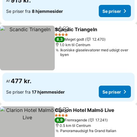
915 kr.
Af
Se priser fra
8 hjemmesider
Se priser
Scandic Triangeln
Del
Føj til favoritter
Se prise
4 Stjerner
8,3
Meget godt
12.470
1.0 km til Centrum
Ikoniske glaselevatorer med udsigt over
byen
477 kr.
Af
Se priser fra
17 hjemmesider
Se priser
Clarion Hotel Malmö Live
Del
Føj til favoritter
S
4 Stjerner
8,9
Fremragende
17.241
0.5 km til Centrum
Panoramaudsigt fra Grand Italian
Se priser