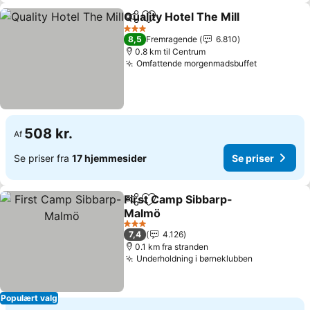
Quality Hotel The Mill
Del
Føj til favoritter
Se pr
3 Stjerner
8,5
Fremragende
6.810
0.8 km til Centrum
Omfattende morgenmadsbuffet
Se priser
508 kr.
Af
Se priser fra
17 hjemmesider
Se priser
First Camp Sibbarp-
Del
Føj til favoritter
Malmö
Se priser
3 Stjerner
7,4
4.126
0.1 km fra stranden
Underholdning i børneklubben
Se priser
Populært valg