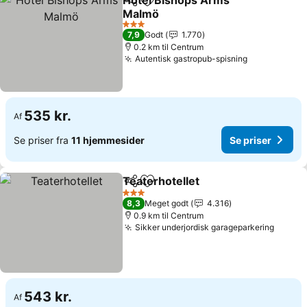
Hotel Bishops Arms
Del
Føj til favoritter
Malmö
Se priser
3 Stjerner
7,9
Godt
1.770
0.2 km til Centrum
Autentisk gastropub-spisning
Se priser
535 kr.
Af
Se priser fra
11 hjemmesider
Se priser
Teaterhotellet
Del
Føj til favoritter
Se priser
3 Stjerner
8,3
Meget godt
4.316
0.9 km til Centrum
Sikker underjordisk garageparkering
Se pri
543 kr.
Af