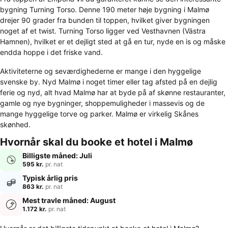
bygning Turning Torso. Denne 190 meter høje bygning i Malmø
drejer 90 grader fra bunden til toppen, hvilket giver bygningen
noget af et twist. Turning Torso ligger ved Vesthavnen (Västra
Hamnen), hvilket er et dejligt sted at gå en tur, nyde en is og måske
endda hoppe i det friske vand.
Aktiviteterne og seværdighederne er mange i den hyggelige
svenske by. Nyd Malmø i noget timer eller tag afsted på en dejlig
ferie og nyd, alt hvad Malmø har at byde på af skønne restauranter,
gamle og nye bygninger, shoppemuligheder i massevis og de
mange hyggelige torve og parker. Malmø er virkelig Skånes
skønhed.
Hvornår skal du booke et hotel i Malmø
Billigste måned: Juli
595 kr.
pr. nat
Typisk årlig pris
863 kr.
pr. nat
Mest travle måned: August
1.172 kr.
pr. nat