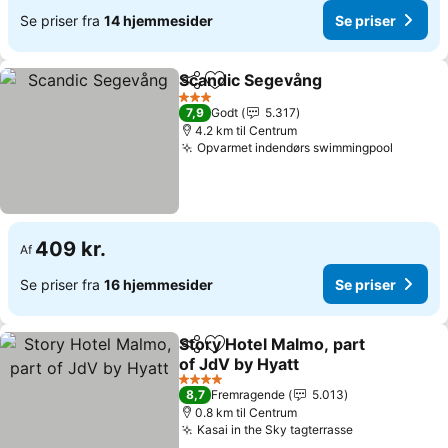
Se priser fra
14 hjemmesider
Se priser
Scandic Segevång
Del
Føj til favoritter
Se prise
3 Stjerner
7,9
Godt
5.317
4.2 km til Centrum
Opvarmet indendørs swimmingpool
Se pris
409 kr.
Af
Se priser fra
16 hjemmesider
Se priser
Story Hotel Malmo, part
Del
Føj til favoritter
of JdV by Hyatt
Se priser
4 Stjerner
8,7
Fremragende
5.013
0.8 km til Centrum
Kasai in the Sky tagterrasse
Se priser