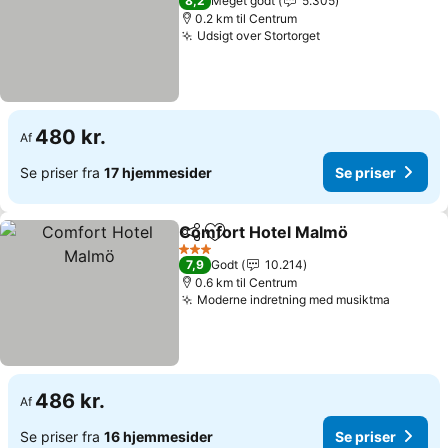
8,2
Meget godt
5.305
0.2 km til Centrum
Udsigt over Stortorget
Se priser
480 kr.
Af
Se priser fra
17 hjemmesider
Se priser
Comfort Hotel Malmö
Del
Føj til favoritter
Se p
3 Stjerner
7,9
Godt
10.214
0.6 km til Centrum
Moderne indretning med musiktma
Se pris
486 kr.
Af
Se priser fra
16 hjemmesider
Se priser