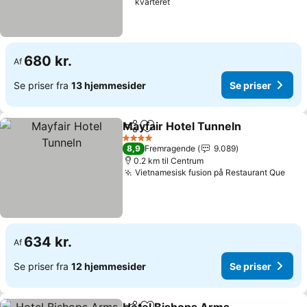
kvarteret
680 kr.
Af
Se priser fra
13 hjemmesider
Se priser
Mayfair Hotel Tunneln
Del
Føj til favoritter
Se p
4 Stjerner
8,9
Fremragende
9.089
0.2 km til Centrum
Vietnamesisk fusion på Restaurant Que
Se p
634 kr.
Af
Se priser fra
12 hjemmesider
Se priser