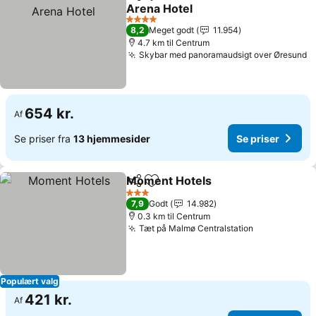
Del
Føj til favoritter
Arena Hotel
Se priser
4 Stjerner
8,2
Meget godt
11.954
4.7 km til Centrum
Skybar med panoramaudsigt over Øresund
S
654 kr.
Af
Se priser fra
13 hjemmesider
Se priser
Moment Hotels
Del
Føj til favoritter
Se priser
3 Stjerner
7,9
Godt
14.982
0.3 km til Centrum
Tæt på Malmø Centralstation
Se priser
Populært valg
421 kr.
Af