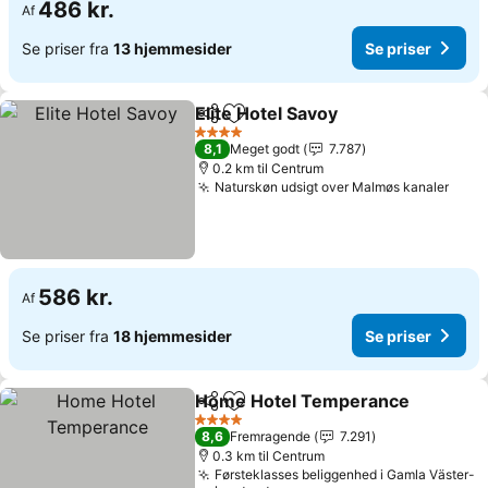
486 kr.
Af
Se priser fra
13 hjemmesider
Se priser
Elite Hotel Savoy
Del
Føj til favoritter
Se priser
4 Stjerner
8,1
Meget godt
7.787
0.2 km til Centrum
Naturskøn udsigt over Malmøs kanaler
Se p
586 kr.
Af
Se priser fra
18 hjemmesider
Se priser
Home Hotel Temperance
Del
Føj til favoritter
S
4 Stjerner
8,6
Fremragende
7.291
0.3 km til Centrum
Førsteklasses beliggenhed i Gamla Väster-