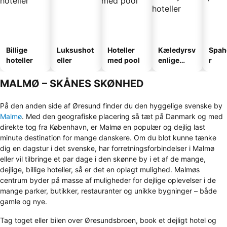
Billige
Luksushot
Hoteller
Kæledyrsv
Spah
hoteller
eller
med pool
enlige
r
hoteller
MALMØ – SKÅNES SKØNHED
På den anden side af Øresund finder du den hyggelige svenske by
Malmø
. Med den geografiske placering så tæt på Danmark og med
direkte tog fra København, er Malmø en populær og dejlig last
minute destination for mange danskere. Om du blot kunne tænke
dig en dagstur i det svenske, har forretningsforbindelser i Malmø
eller vil tilbringe et par dage i den skønne by i et af de mange,
dejlige, billige hoteller, så er det en oplagt mulighed. Malmøs
centrum byder på masse af muligheder for dejlige oplevelser i de
mange parker, butikker, restauranter og unikke bygninger – både
gamle og nye.
Tag toget eller bilen over Øresundsbroen, book et dejligt hotel og