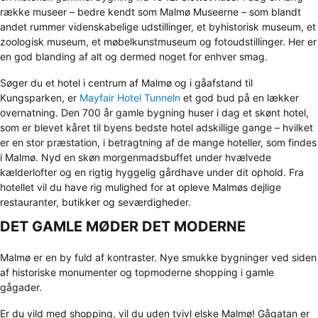
række museer – bedre kendt som Malmø Museerne – som blandt
andet rummer videnskabelige udstillinger, et byhistorisk museum, et
zoologisk museum, et møbelkunstmuseum og fotoudstillinger. Her er
en god blanding af alt og dermed noget for enhver smag.
Søger du et hotel i centrum af Malmø og i gåafstand til
Kungsparken, er
Mayfair Hotel Tunneln
et god bud på en lækker
overnatning. Den 700 år gamle bygning huser i dag et skønt hotel,
som er blevet kåret til byens bedste hotel adskillige gange – hvilket
er en stor præstation, i betragtning af de mange hoteller, som findes
i Malmø. Nyd en skøn morgenmadsbuffet under hvælvede
kælderlofter og en rigtig hyggelig gårdhave under dit ophold. Fra
hotellet vil du have rig mulighed for at opleve Malmøs dejlige
restauranter, butikker og seværdigheder.
DET GAMLE MØDER DET MODERNE
Malmø er en by fuld af kontraster. Nye smukke bygninger ved siden
af historiske monumenter og topmoderne shopping i gamle
gågader.
Er du vild med shopping, vil du uden tvivl elske Malmø! Gågatan er