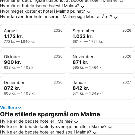
Ofte stillede spørgsmål om Malmø
Hvornår er det billigste tidspunkt at booke et hotel i Malmø?
Hvornår er hotelpriserne højest i Malmø?
Hvor meget koster et hotel i Malmø pr. nat?
Hvordan ændrer hotelpriserne i Malmø sig i løbet af året?
August
2026
September
2026
1.172 kr.
1.022 kr.
772 kr.
—
1.840 kr.
681 kr.
—
1.754 kr.
Oktober
2026
November
2026
900 kr.
871 kr.
633 kr.
—
1.402 kr.
595 kr.
—
1.464 kr.
December
2026
Januar
2027
872 kr.
842 kr.
600 kr.
—
1.403 kr.
574 kr.
—
1.349 kr.
Vis flere
Ofte stillede spørgsmål om Malmø
Hvilke er de bedste hoteller i Malmø?
Hvilke er de bedste kæledyrsvenlige hoteller i Malmø?
Hvilke er de bedste hoteller med spa i Malmø?