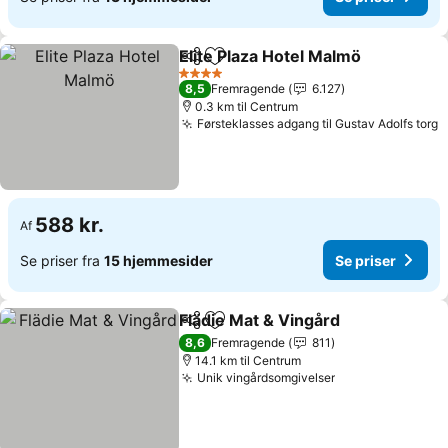
Elite Plaza Hotel Malmö
Del
Føj til favoritter
Se 
4 Stjerner
8,5
Fremragende
6.127
0.3 km til Centrum
Førsteklasses adgang til Gustav Adolfs torg
S
588 kr.
Af
Se priser fra
15 hjemmesider
Se priser
Flädie Mat & Vingård
Del
Føj til favoritter
Se pri
8,6
Fremragende
811
14.1 km til Centrum
Unik vingårdsomgivelser
Se priser