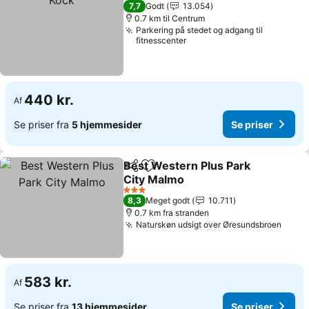
3 Stjerner
7,7
Godt
13.054
0.7 km til Centrum
Parkering på stedet og adgang til
fitnesscenter
440 kr.
Af
Se priser fra
5 hjemmesider
Se priser
Best Western Plus Park
Del
Føj til favoritter
City Malmo
Se priser
3 Stjerner
8,3
Meget godt
10.711
0.7 km fra stranden
Naturskøn udsigt over Øresundsbroen
Se pr
583 kr.
Af
Se priser fra
13 hjemmesider
Se priser