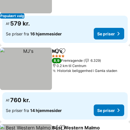
Populært valg
579 kr.
Af
Se priser fra
16 hjemmesider
Se priser
MJ's
Del
Føj til favoritter
Se priser
4 Stjerner
8,9
Fremragende
6.329
0.2 km til Centrum
Historisk beliggenhed i Gamla staden
Se pri
760 kr.
Af
Se priser fra
14 hjemmesider
Se priser
Best Western Malmo