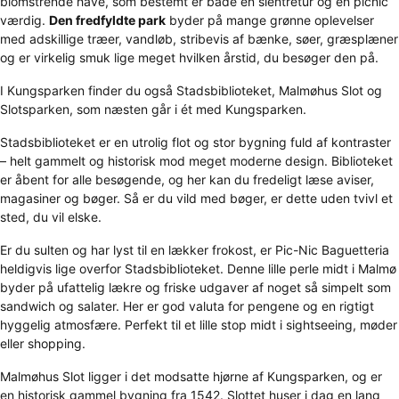
blomstrende have, som bestemt er både en slentretur og en picnic
værdig.
Den fredfyldte park
byder på mange grønne oplevelser
med adskillige træer, vandløb, stribevis af bænke, søer, græsplæner
og er virkelig smuk lige meget hvilken årstid, du besøger den på.
I Kungsparken finder du også Stadsbiblioteket, Malmøhus Slot og
Slotsparken, som næsten går i ét med Kungsparken.
Stadsbiblioteket er en utrolig flot og stor bygning fuld af kontraster
– helt gammelt og historisk mod meget moderne design. Biblioteket
er åbent for alle besøgende, og her kan du fredeligt læse aviser,
magasiner og bøger. Så er du vild med bøger, er dette uden tvivl et
sted, du vil elske.
Er du sulten og har lyst til en lækker frokost, er Pic-Nic Baguetteria
heldigvis lige overfor Stadsbiblioteket. Denne lille perle midt i Malmø
byder på ufattelig lækre og friske udgaver af noget så simpelt som
sandwich og salater. Her er god valuta for pengene og en rigtigt
hyggelig atmosfære. Perfekt til et lille stop midt i sightseeing, møder
eller shopping.
Malmøhus Slot ligger i det modsatte hjørne af Kungsparken, og er
en historisk gammel bygning fra 1542. Slottet huser i dag en lang