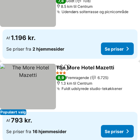
7,8
Godt
108
8.5 km til Centrum
Udendørs solterrasse og picnicområde
Se pr
1.196 kr.
Af
Se priser fra
2 hjemmesider
Se priser
The More Hotel Mazetti
Del
Føj til favoritter
Se
3 Stjerner
8,9
Fremragende
6.725
1.3 km til Centrum
Fuldt udstyrede studio-tekøkkener
Se pris
Populært valg
793 kr.
Af
Se priser fra
16 hjemmesider
Se priser