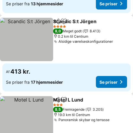
Se priser fra
13 hjemmesider
Se priser
Scandic S:t Jörgen
Del
Føj til favoritter
Se prise
4 Stjerner
8,0
Meget godt
8.413
0.2 km til Centrum
Alsidige værelseskonfigurationer
Se priser
413 kr.
Af
Se priser fra
17 hjemmesider
Se priser
Motel L Lund
Del
Føj til favoritter
Se priser
3 Stjerner
8,5
Fremragende
3.205
19.0 km til Centrum
Panoramisk skybar og terrasse
Se priser