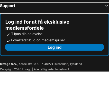
Support
Hoteller – Brösarp
Hoteller – Ljungbyhed
Hoteller – Röstånga
Hoteller – Råå
Log ind for at få eksklusive
medlemsfordele
Tilpas din oplevelse
Loyalitetstilbud og medlemspriser
Log ind
trivago N.V.
, Kesselstraße 5 – 7, 40221 Düsseldorf, Tyskland
Copyright 2026 trivago | Alle rettigheder forbeholdt.