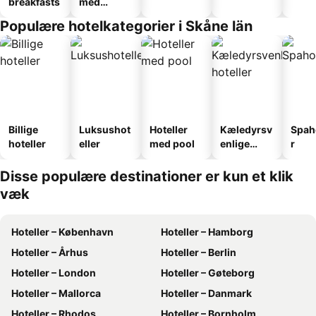
breakfasts
med
faciliteter
Populære hotelkategorier i Skåne län
Billige
Luksushot
Hoteller
Kæledyrsv
Spah
hoteller
eller
med pool
enlige
r
hoteller
Disse populære destinationer er kun et klik
væk
Hoteller – København
Hoteller – Hamborg
Hoteller – Århus
Hoteller – Berlin
Hoteller – London
Hoteller – Gøteborg
Hoteller – Mallorca
Hoteller – Danmark
Hoteller – Rhodos
Hoteller – Bornholm