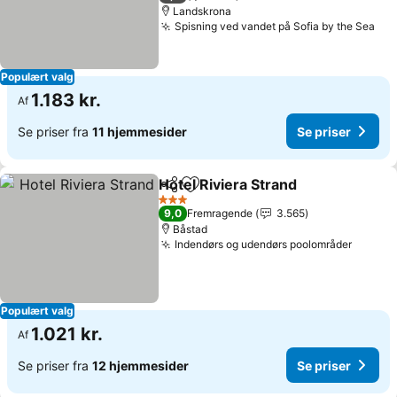
Landskrona
Spisning ved vandet på Sofia by the Sea
Se 
Populært valg
1.183 kr.
Af
Se priser fra
11 hjemmesider
Se priser
Hotel Riviera Strand
Del
Føj til favoritter
Se pri
3 Stjerner
9,0
Fremragende
3.565
Båstad
Indendørs og udendørs poolområder
Se pri
Populært valg
1.021 kr.
Af
Se priser fra
12 hjemmesider
Se priser