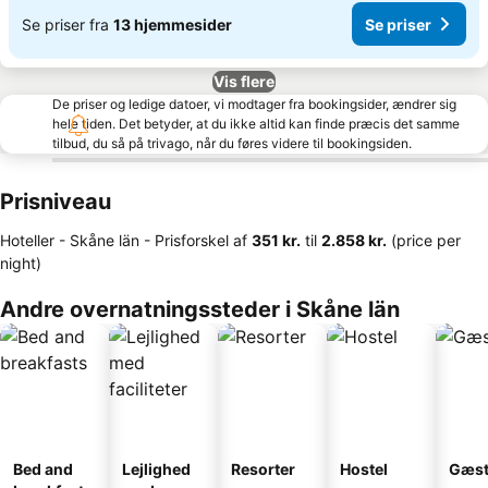
Se priser fra
13 hjemmesider
Se priser
Vis flere
De priser og ledige datoer, vi modtager fra bookingsider, ændrer sig
hele tiden. Det betyder, at du ikke altid kan finde præcis det samme
tilbud, du så på trivago, når du føres videre til bookingsiden.
Prisniveau
Hoteller - Skåne län -
Prisforskel
af
‎351 kr.
til
‎2.858 kr.
(price per
night)
Andre overnatningssteder i Skåne län
Bed and
Lejlighed
Resorter
Hostel
Gæst