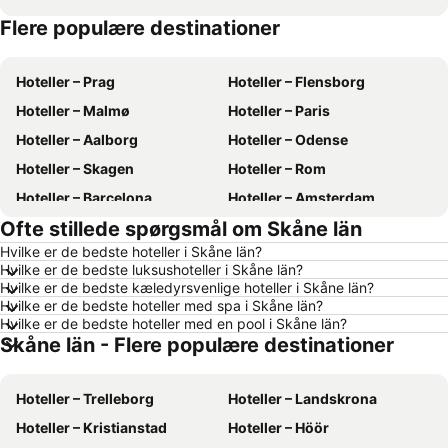
Flere populære destinationer
Hoteller – Kreta
Hoteller – Antalya
Hoteller – Prag
Hoteller – Flensborg
Hoteller – Malmø
Hoteller – Paris
Hoteller – Aalborg
Hoteller – Odense
Hoteller – Skagen
Hoteller – Rom
Hoteller – Barcelona
Hoteller – Amsterdam
Ofte stillede spørgsmål om Skåne län
Hoteller – Alanya
Hoteller – Lübeck
Hvilke er de bedste hoteller i Skåne län?
Hoteller – Stockholm
Hoteller – Budapest
Hvilke er de bedste luksushoteller i Skåne län?
Hoteller – Kiel
Hoteller – Málaga
Hvilke er de bedste kæledyrsvenlige hoteller i Skåne län?
Hvilke er de bedste hoteller med spa i Skåne län?
Hoteller – Sønderborg
Hoteller – Gdańsk
Hvilke er de bedste hoteller med en pool i Skåne län?
Skåne län - Flere populære destinationer
Hoteller – Silkeborg
Hoteller – Tyskland
Hoteller – Gardasøen
Hoteller – Region Nordjylland
Hoteller – Trelleborg
Hoteller – Landskrona
Hoteller – Fyn
Hoteller – Grækenland
Hoteller – Kristianstad
Hoteller – Höör
Hoteller – Sønderjylland
Hoteller – Region Sjælland