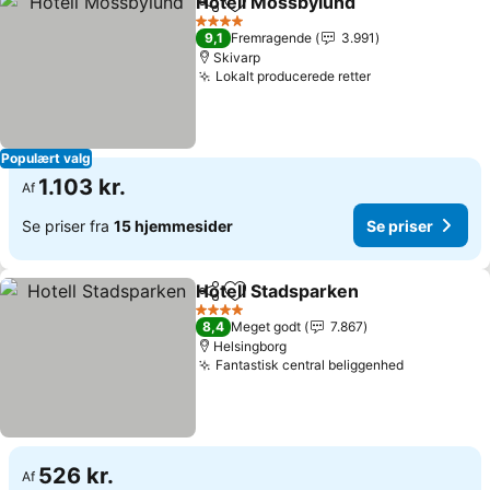
Hotell Mossbylund
Del
Føj til favoritter
Se prise
4 Stjerner
9,1
Fremragende
3.991
Skivarp
Lokalt producerede retter
Se priser
Populært valg
1.103 kr.
Af
Se priser fra
15 hjemmesider
Se priser
Hotell Stadsparken
Del
Føj til favoritter
Se pris
4 Stjerner
8,4
Meget godt
7.867
Helsingborg
Fantastisk central beliggenhed
Se priser
526 kr.
Af