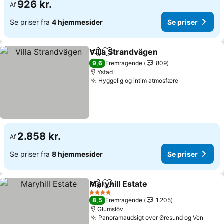
926 kr.
Af
Se priser fra
4 hjemmesider
Se priser
Villa Strandvägen
Del
Føj til favoritter
Se priser
9,6
Fremragende
809
Ystad
Hyggelig og intim atmosfære
Se priser
2.858 kr.
Af
Se priser fra
8 hjemmesider
Se priser
Maryhill Estate
Del
Føj til favoritter
Se priser
4 Stjerner
8,5
Fremragende
1.205
Glumslöv
Panoramaudsigt over Øresund og Ven
Se pr