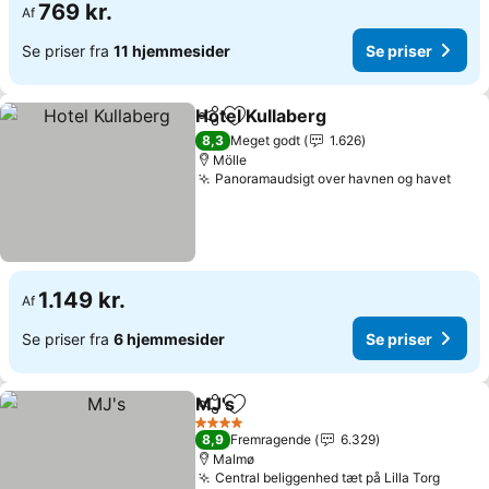
769 kr.
Af
Se priser fra
11 hjemmesider
Se priser
Hotel Kullaberg
Del
Føj til favoritter
Se priser
8,3
Meget godt
1.626
Mölle
Panoramaudsigt over havnen og havet
Se p
1.149 kr.
Af
Se priser fra
6 hjemmesider
Se priser
MJ's
Del
Føj til favoritter
Se priser
4 Stjerner
8,9
Fremragende
6.329
Malmø
Central beliggenhed tæt på Lilla Torg
Se pri