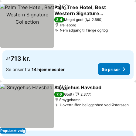
Palm Tree Hotel, Best
Del
Føj til favoritter
Western Signature
Collection
Se priser
8,4
Meget godt
2.560
Trelleborg
Nem adgang til færge og tog
Se priser
713 kr.
Af
Se priser fra
14 hjemmesider
Se priser
Smygehus Havsbad
Del
Føj til favoritter
Se pri
7,6
Godt
2.377
Smygehamn
Uovertruffen beliggenhed ved Østersøen
Se 
Populært valg