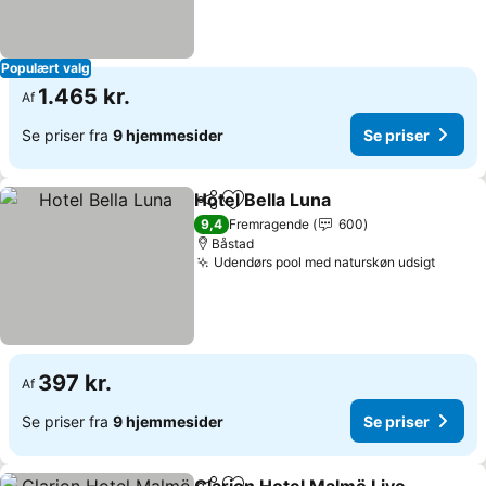
Populært valg
1.465 kr.
Af
Se priser fra
9 hjemmesider
Se priser
Hotel Bella Luna
Del
Føj til favoritter
Se priser
9,4
Fremragende
600
Båstad
Udendørs pool med naturskøn udsigt
Se pri
397 kr.
Af
Se priser fra
9 hjemmesider
Se priser