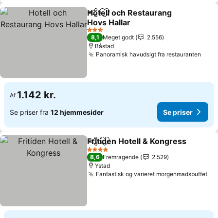
Hotell och Restaurang
Del
Føj til favoritter
Hovs Hallar
Se priser
3 Stjerner
8,1
Meget godt
2.556
Båstad
Panoramisk havudsigt fra restauranten
Se p
1.142 kr.
Af
Se priser fra
12 hjemmesider
Se priser
Fritiden Hotell & Kongress
Del
Føj til favoritter
4 Stjerner
8,6
Fremragende
2.529
Ystad
Fantastisk og varieret morgenmadsbuffet
Se 