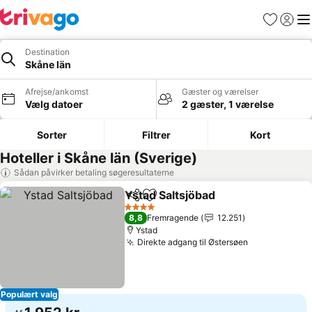
Favoritter
Log ind
Me
Destination
Skåne län
Afrejse/ankomst
Gæster og værelser
Vælg datoer
2 gæster, 1 værelse
Sorter
Filtrer
Kort
Hoteller i Skåne län (Sverige)
Sådan påvirker betaling søgeresultaterne
Ystad Saltsjöbad
Del
Føj til favoritter
Se priser
4 Stjerner
8,8
Fremragende
12.251
Ystad
Direkte adgang til Østersøen
Se priser
Populært valg