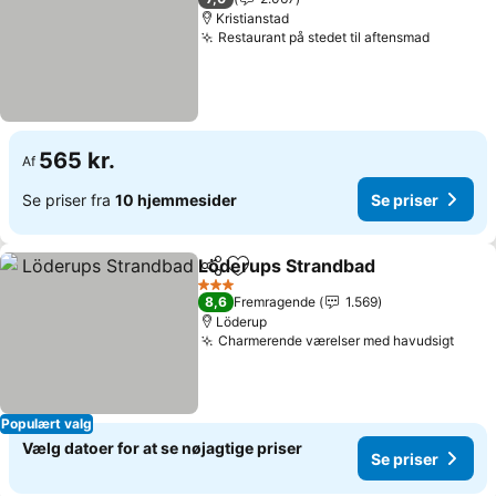
Kristianstad
Restaurant på stedet til aftensmad
Se prise
565 kr.
Af
Se priser fra
10 hjemmesider
Se priser
Löderups Strandbad
Del
Føj til favoritter
Se pri
3 Stjerner
8,6
Fremragende
1.569
Löderup
Charmerende værelser med havudsigt
Se pr
Populært valg
Vælg datoer for at se nøjagtige priser
Se priser