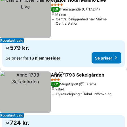
Clarion Hotel Malmö Live
Del
Føj til favoritter
S
4 Stjerner
8,9
Fremragende
17.241
Malmø
Central beliggenhed nær Malmø
Centralstation
Populært valg
579 kr.
Af
Se priser fra
16 hjemmesider
Se priser
Anno 1793 Sekelgården
Del
Føj til favoritter
Se
3 Stjerner
8,2
Meget godt
3.625
Ystad
Cykeludlejning til lokal udforskning
Se pris
Populært valg
724 kr.
Af