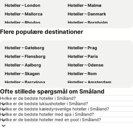
Hoteller – London
Hoteller – Malmø
Hoteller – Mallorca
Hoteller – Danmark
Hoteller – Rhodos
Hoteller – Bornholm
Flere populære destinationer
Hoteller – Kreta
Hoteller – Antalya
Hoteller – Gøteborg
Hoteller – Prag
Hoteller – Flensborg
Hoteller – Paris
Hoteller – Aalborg
Hoteller – Odense
Hoteller – Skagen
Hoteller – Rom
Hoteller – Barcelona
Hoteller – Amsterdam
Ofte stillede spørgsmål om Småland
Hoteller – Alanya
Hoteller – Lübeck
Hvilke er de bedste hoteller i Småland?
Hoteller – Stockholm
Hoteller – Budapest
Hvilke er de bedste luksushoteller i Småland?
Hoteller – Kiel
Hoteller – Málaga
Hvilke er de bedste kæledyrsvenlige hoteller i Småland?
Hvilke er de bedste hoteller med spa i Småland?
Hoteller – Sønderborg
Hoteller – Gdańsk
Hvilke er de bedste hoteller med en pool i Småland?
Hoteller – Silkeborg
Hoteller – Tyskland