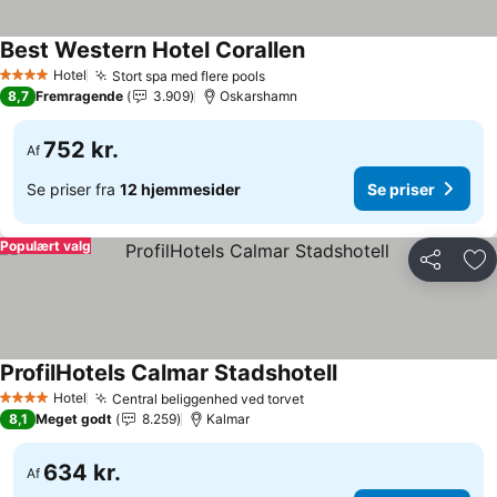
Best Western Hotel Corallen
Hotel
Stort spa med flere pools
4 Stjerner
8,7
Fremragende
3.909
Oskarshamn
752 kr.
Af
Se priser fra
12 hjemmesider
Se priser
Populært valg
Del
Føj
ProfilHotels Calmar Stadshotell
Hotel
Central beliggenhed ved torvet
4 Stjerner
8,1
Meget godt
8.259
Kalmar
634 kr.
Af