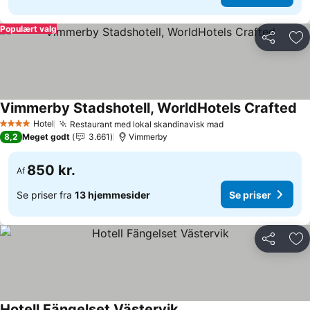
Populært valg
Del
Føj
Vimmerby Stadshotell, WorldHotels Crafted
Hotel
Restaurant med lokal skandinavisk mad
4 Stjerner
8,2
Meget godt
3.661
Vimmerby
850 kr.
Af
Se priser fra
13 hjemmesider
Se priser
Del
Føj
Hotell Fängelset Västervik