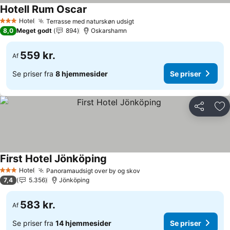
Hotell Rum Oscar
Hotel
Terrasse med naturskøn udsigt
3 Stjerner
8,0
Meget godt
894
Oskarshamn
559 kr.
Af
Se priser fra
8 hjemmesider
Se priser
Del
Føj
First Hotel Jönköping
Hotel
Panoramaudsigt over by og skov
3 Stjerner
7,4
5.356
Jönköping
583 kr.
Af
Se priser fra
14 hjemmesider
Se priser