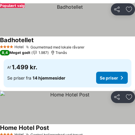
Populært valg
Del
Føj
Badhotellet
Hotel
Gourmetmad med lokale råvarer
4 Stjerner
8,4
Meget godt
1.987
Tranås
1.499 kr.
Af
Se priser fra
14 hjemmesider
Se priser
Del
Føj
Home Hotel Post
Hotel
Central beliggenhed ved torvet