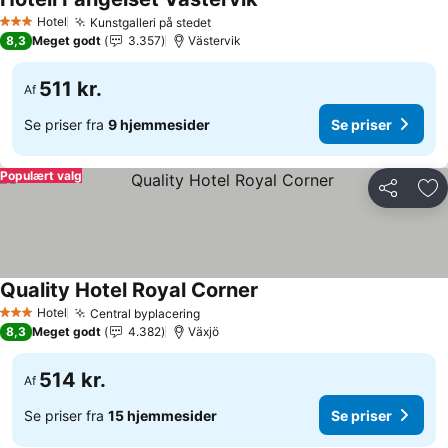
Hotel
Kunstgalleri på stedet
3 Stjerner
8,3
Meget godt
3.357
Västervik
511 kr.
Af
Se priser fra
9 hjemmesider
Se priser
Populært valg
Del
Føj
Quality Hotel Royal Corner
Hotel
Central byplacering
3 Stjerner
8,3
Meget godt
4.382
Växjö
514 kr.
Af
Se priser fra
15 hjemmesider
Se priser