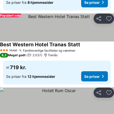
Se priser fra
8 hjemmesider
Se priser
Populært valg
Del
Føj
Best Western Hotel Tranas Statt
Hotel
Familievenlige faciliteter og værelser
3 Stjerner
8,2
Meget godt
2.037
Tranås
719 kr.
Af
Se priser fra
12 hjemmesider
Se priser
Del
Føj