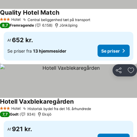
Quality Hotel Match
Hotel
Central beliggenhed tæt på transport
3 Stjerner
8,7
Fremragende
6.158
Jönköping
652 kr.
Af
Se priser fra
13 hjemmesider
Se priser
Del
Føj
Hotell Vaxblekaregården
Hotel
Historisk bydel fra det 16. århundrede
3 Stjerner
7,7
Godt
934
Eksjö
921 kr.
Af