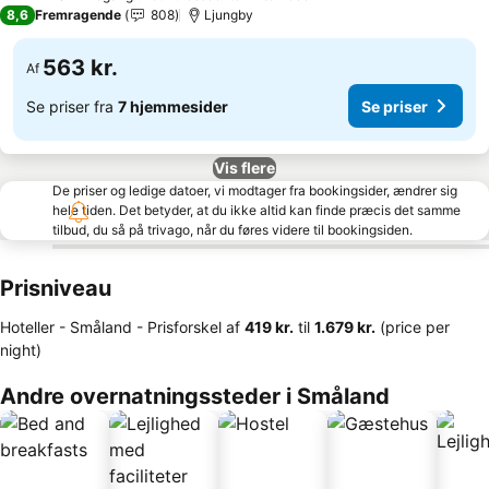
2 Stjerner
8,6
Fremragende
808
Ljungby
563 kr.
Af
Se priser fra
7 hjemmesider
Se priser
Vis flere
De priser og ledige datoer, vi modtager fra bookingsider, ændrer sig
hele tiden. Det betyder, at du ikke altid kan finde præcis det samme
tilbud, du så på trivago, når du føres videre til bookingsiden.
Prisniveau
Hoteller - Småland -
Prisforskel
af
‎419 kr.
til
‎1.679 kr.
(price per
night)
Andre overnatningssteder i Småland