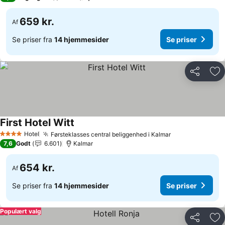
659 kr.
Af
Se priser fra
14 hjemmesider
Se priser
Del
Føj
First Hotel Witt
Hotel
Førsteklasses central beliggenhed i Kalmar
4 Stjerner
7,6
Godt
6.601
Kalmar
654 kr.
Af
Se priser fra
14 hjemmesider
Se priser
Populært valg
Del
Føj