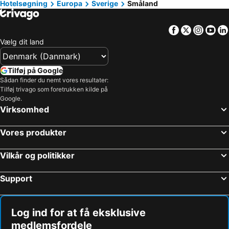
Hoteller – Gardasøen
Hoteller – Region Nordjylland
Hotelsøgning
Europa
Sverige
Småland
Hoteller – Fyn
Hoteller – Grækenland
Facebook
Twitter
Insta
Yo
Hoteller – Sønderjylland
Hoteller – Region Sjælland
Vælg dit land
Hoteller – Harzen
Hoteller – Italien
Hoteller – Slesvig-Holsten
Hoteller – Sverige
Tilføj på Google
Hoteller – Nordtyskland
Hoteller – Skåne län
Sådan finder du nemt vores resultater:
Tilføj trivago som foretrukken kilde på
Hoteller – Phuket
Hoteller – Østrig
Google.
Hoteller – Gran Canaria
Hoteller – Spanien
Virksomhed
Hoteller – Comosøen
Hoteller – Tyrkiet
Vores produkter
Vilkår og politikker
Support
Log ind for at få eksklusive
medlemsfordele