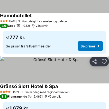
Hamnhotellet
Hotel
Havudsigt fra værelser og balkon
3 Stjerner
7,6
Godt
1.032
Västervik
777 kr.
Af
Se priser fra
9 hjemmesider
Se priser
Del
Føj
Gränsö Slott Hotel & Spa
Hotel
Fin middag med regionalt køkken
4 Stjerner
8,8
Fremragende
2.466
Västervik
1.679 kr.
Af