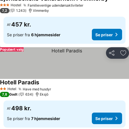
Hostel
Familievenlige udendørsaktiviteter
3 Stjerner
7,2
1.243
Vimmerby
457 kr.
Af
Se priser fra
6 hjemmesider
Se priser
Populært valg
Del
Føj
Hotell Paradis
Hotel
Have med husdyr
2 Stjerner
7,8
Godt
634
Eksjö
498 kr.
Af
Se priser fra
7 hjemmesider
Se priser