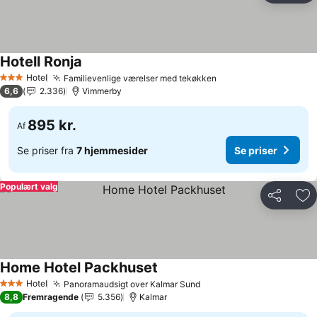
Hotell Ronja
Hotel
Familievenlige værelser med tekøkken
3 Stjerner
6,6
2.336
Vimmerby
895 kr.
Af
Se priser fra
7 hjemmesider
Se priser
Populært valg
Del
Føj
Home Hotel Packhuset
Hotel
Panoramaudsigt over Kalmar Sund
3 Stjerner
8,8
Fremragende
5.356
Kalmar