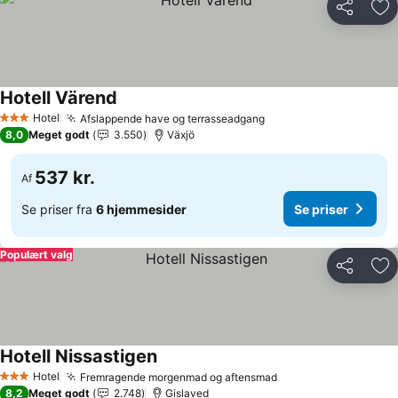
Del
Føj
Hotell Värend
Hotel
Afslappende have og terrasseadgang
3 Stjerner
8,0
Meget godt
3.550
Växjö
537 kr.
Af
Se priser fra
6 hjemmesider
Se priser
Populært valg
Del
Føj
Hotell Nissastigen
Hotel
Fremragende morgenmad og aftensmad
3 Stjerner
8,2
Meget godt
2.748
Gislaved