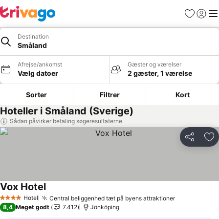
Favoritter
Log ind
Me
Destination
Småland
Afrejse/ankomst
Gæster og værelser
Vælg datoer
2 gæster, 1 værelse
Sorter
Filtrer
Kort
Hoteller i Småland (Sverige)
Sådan påvirker betaling søgeresultaterne
Del
Føj
Vox Hotel
Hotel
Central beliggenhed tæt på byens attraktioner
4 Stjerner
8,4
Meget godt
7.412
Jönköping