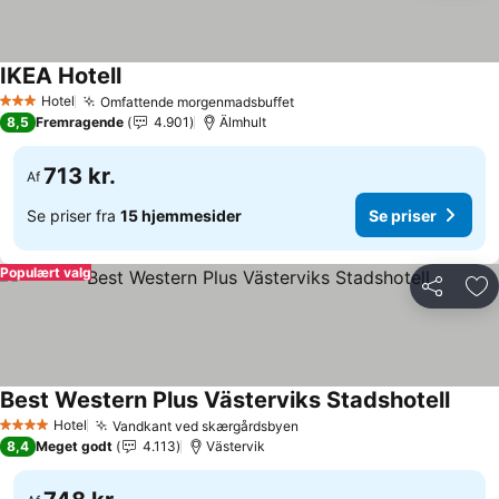
IKEA Hotell
Hotel
Omfattende morgenmadsbuffet
3 Stjerner
8,5
Fremragende
4.901
Älmhult
713 kr.
Af
Se priser fra
15 hjemmesider
Se priser
Populært valg
Del
Føj
Best Western Plus Västerviks Stadshotell
Hotel
Vandkant ved skærgårdsbyen
4 Stjerner
8,4
Meget godt
4.113
Västervik