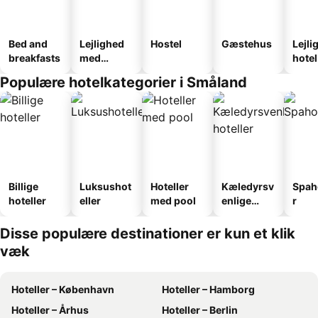
Bed and
Lejlighed
Hostel
Gæstehus
Lejli
breakfasts
med
hotel
faciliteter
Populære hotelkategorier i Småland
Billige
Luksushot
Hoteller
Kæledyrsv
Spah
hoteller
eller
med pool
enlige
r
hoteller
Disse populære destinationer er kun et klik
væk
Hoteller – København
Hoteller – Hamborg
Hoteller – Århus
Hoteller – Berlin