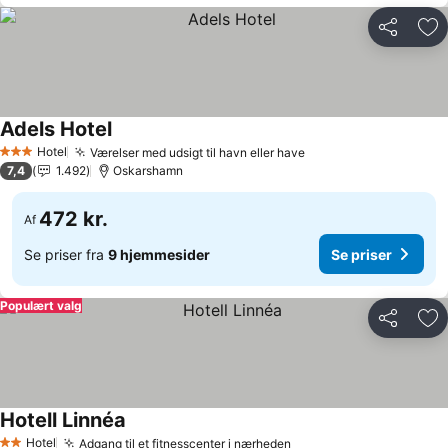
Del
Føj
Adels Hotel
Hotel
Værelser med udsigt til havn eller have
3 Stjerner
7,4
1.492
Oskarshamn
472 kr.
Af
Se priser fra
9 hjemmesider
Se priser
Populært valg
Del
Føj
Hotell Linnéa
Hotel
Adgang til et fitnesscenter i nærheden