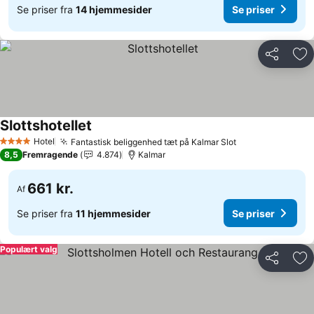
Se priser fra
14 hjemmesider
Se priser
Del
Føj
Slottshotellet
Hotel
Fantastisk beliggenhed tæt på Kalmar Slot
4 Stjerner
8,5
Fremragende
4.874
Kalmar
661 kr.
Af
Se priser fra
11 hjemmesider
Se priser
Populært valg
Del
Føj