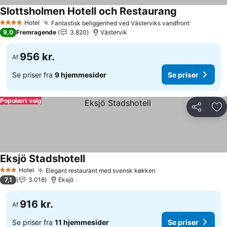
Slottsholmen Hotell och Restaurang
Hotel
Fantastisk beliggenhed ved Västerviks vandfront
4 Stjerner
9,0
Fremragende
3.820
Västervik
956 kr.
Af
Se priser fra
9 hjemmesider
Se priser
Populært valg
Del
Føj
Eksjö Stadshotell
Hotel
Elegant restaurant med svensk køkken
3 Stjerner
7,1
3.018
Eksjö
916 kr.
Af
Se priser fra
11 hjemmesider
Se priser