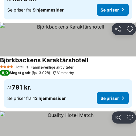
Se priser fra
9 hjemmesider
Se priser
Del
Føj
Björkbackens Karaktärshotell
Hotel
Familievenlige aktiviteter
4 Stjerner
8,0
Meget godt
3.028
Vimmerby
791 kr.
Af
Se priser fra
13 hjemmesider
Se priser
Del
Føj