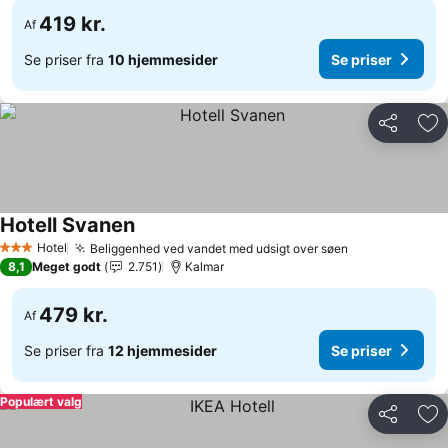
419 kr.
Af
Se priser fra
10 hjemmesider
Se priser
Del
Føj
Hotell Svanen
Hotel
Beliggenhed ved vandet med udsigt over søen
3 Stjerner
8,1
Meget godt
2.751
Kalmar
479 kr.
Af
Se priser fra
12 hjemmesider
Se priser
Populært valg
Del
Føj