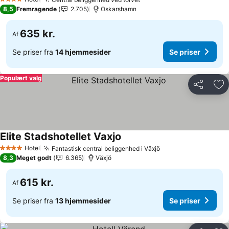
4 Stjerner
8,5
Fremragende
2.705
Oskarshamn
635 kr.
Af
Se priser fra
14 hjemmesider
Se priser
Populært valg
Del
Føj
Elite Stadshotellet Vaxjo
Hotel
Fantastisk central beliggenhed i Växjö
4 Stjerner
8,3
Meget godt
6.365
Växjö
615 kr.
Af
Se priser fra
13 hjemmesider
Se priser