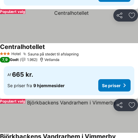
Populært valg
Del
Føj
Centralhotellet
Hotel
Sauna på stedet til afslapning
3 Stjerner
7,9
Godt
1.962
Vetlanda
665 kr.
Af
Se priser fra
9 hjemmesider
Se priser
Populært valg
Del
Føj
Björkbackens Vandrarhem i Vimmerby