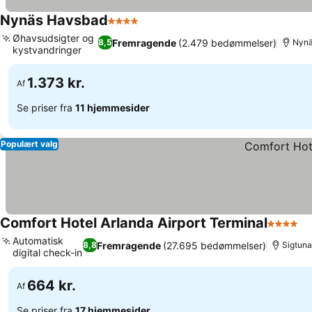
Nynäs Havsbad
4 Stjerner
Se priser
Øhavsudsigter og
Fremragende
(2.479 bedømmelser)
8,5
Nyn
kystvandringer
Se priser
1.373 kr.
Af
Se priser fra
11 hjemmesider
Populært valg
Comfort Hotel Arlanda Airport Terminal
4 Stjern
Se
Automatisk
Fremragende
(27.695 bedømmelser)
8,8
Sigtuna
digital check-in
Se priser
664 kr.
Af
Se priser fra
17 hjemmesider