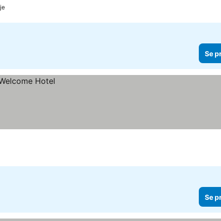
je
Se p
Se p