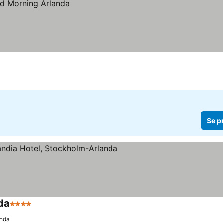
Se p
da
4 Stjerner
Se priser
anda