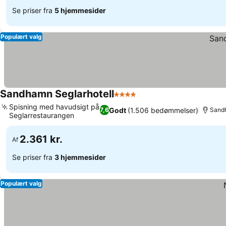
Se priser fra
5 hjemmesider
Populært valg
Sandhamn Seglarhotell
4 Stjerner
Se priser
Spisning med havudsigt på
Godt
(1.506 bedømmelser)
7,6
Sand
Seglarrestaurangen
Se priser
2.361 kr.
Af
Se priser fra
3 hjemmesider
Populært valg