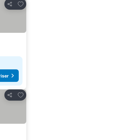
Føj til favoritter
Del
riser
Føj til favoritter
Del