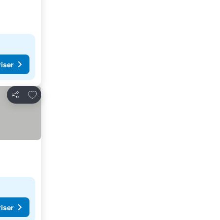
riser
Føj til favoritter
Del
riser