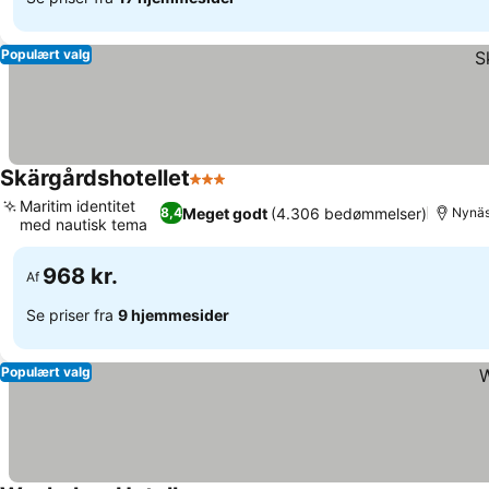
Populært valg
Skärgårdshotellet
3 Stjerner
Se priser
Maritim identitet
Meget godt
(4.306 bedømmelser)
8,4
Nynä
med nautisk tema
Se priser
968 kr.
Af
Se priser fra
9 hjemmesider
Populært valg