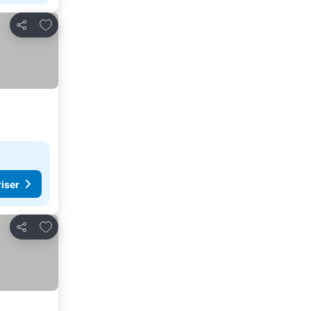
Føj til favoritter
Del
riser
Føj til favoritter
Del