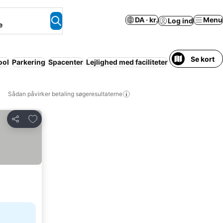
DA · kr.
Menu
Log ind
e
Se kort
ool
Parkering
Spacenter
Lejlighed med faciliteter
Kæledyr tilladt
Sådan påvirker betaling søgeresultaterne
Føj til favoritter
Del