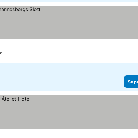
o
Se p