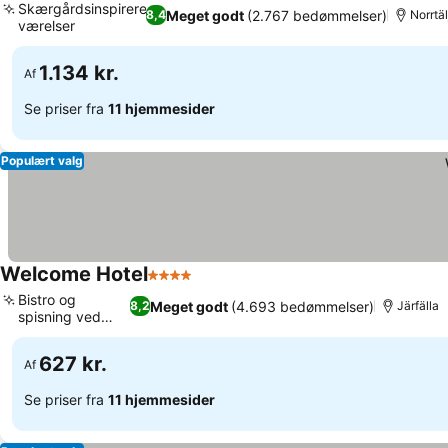
Skærgårdsinspirerede
Meget godt
(2.767 bedømmelser)
8,4
Norrtäl
værelser
Se priser
1.134 kr.
Af
Se priser fra
11 hjemmesider
Populært valg
Welcome Hotel
4 Stjerner
Se priser
Bistro og
Meget godt
(4.693 bedømmelser)
8,2
Järfälla
spisning ved
Se priser
poolen
627 kr.
Af
Se priser fra
11 hjemmesider