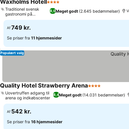
Waxholms Hotell
4 Stjerner
Se priser
Traditionel svensk
Meget godt
(2.645 bedømmelser)
8,0
V
gastronomi på
Se priser
Verandan
749 kr.
Af
Se priser fra
11 hjemmesider
Populært valg
Quality Hotel Strawberry Arena
4 Stjerner
Se priser
Uovertruffen adgang til
Meget godt
(14.031 bedømmelser)
8,4
arena og indkøbscenter
Se priser
542 kr.
Af
Se priser fra
16 hjemmesider