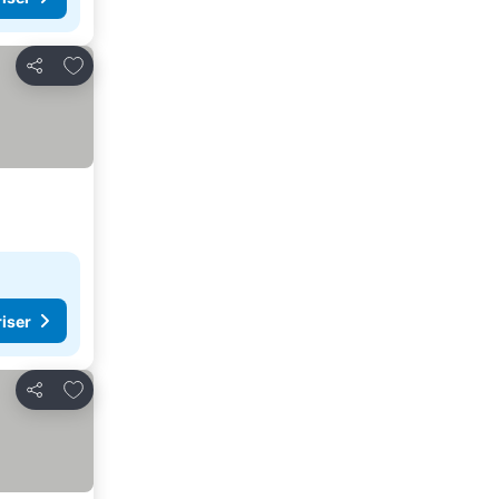
Føj til favoritter
Del
riser
Føj til favoritter
Del