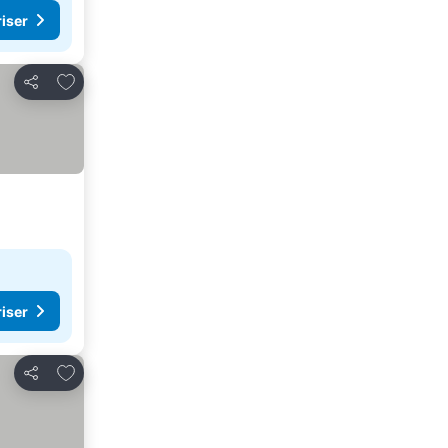
riser
Føj til favoritter
Del
riser
Føj til favoritter
Del