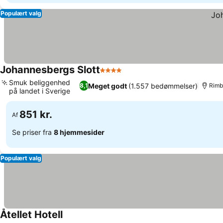
Populært valg
Johannesbergs Slott
4 Stjerner
Se priser
Smuk beliggenhed
Meget godt
(1.557 bedømmelser)
8,1
Rimb
på landet i Sverige
Se priser
851 kr.
Af
Se priser fra
8 hjemmesider
Populært valg
Åtellet Hotell
Se priser