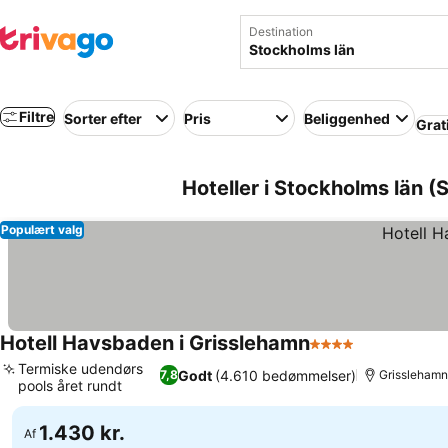
Destination
Filtre
Sorter efter
Pris
Beliggenhed
Grat
Hoteller i Stockholms län (
Populært valg
Hotell Havsbaden i Grisslehamn
4 Stjerner
Se priser
Termiske udendørs
Godt
(4.610 bedømmelser)
7,8
Grisslehamn
pools året rundt
Se priser
1.430 kr.
Af