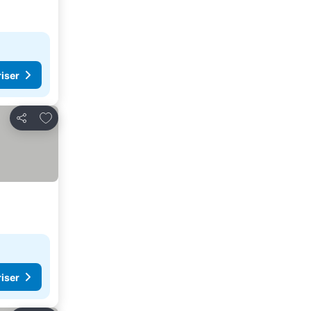
riser
Føj til favoritter
Del
riser