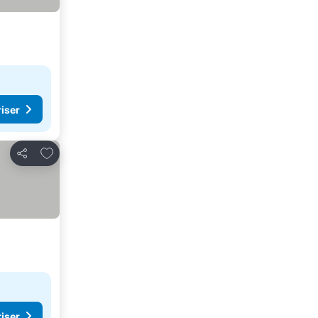
riser
Føj til favoritter
Del
riser