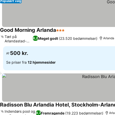
Populært valg
Good Morning Arlanda
3 Stjerner
Se priser
Tæt på
Meget godt
(23.520 bedømmelser)
8,2
Arlanda
Arlandastad-
Se priser
området
500 kr.
Af
Se priser fra
12 hjemmesider
Radisson Blu Arlandia Hotel, Stockholm-Arlan
Indendørs pool og
Fremragende
(19.223 bedømmelser)
8,7
Arl