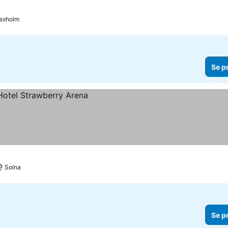
axholm
Se p
Solna
Se p