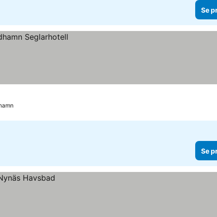
Se p
hamn
Se p