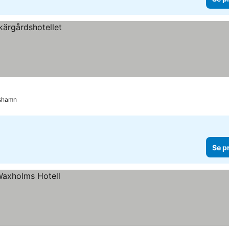
shamn
Se p