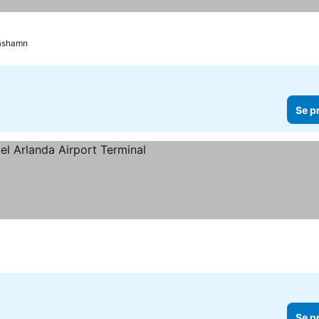
äshamn
Se p
er
 priser
Se p