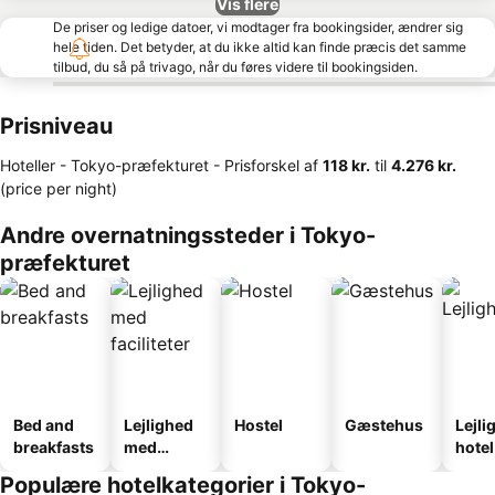
Vis flere
De priser og ledige datoer, vi modtager fra bookingsider, ændrer sig
hele tiden. Det betyder, at du ikke altid kan finde præcis det samme
tilbud, du så på trivago, når du føres videre til bookingsiden.
Prisniveau
Hoteller - Tokyo-præfekturet -
Prisforskel
af
‎118 kr.
til
‎4.276 kr.
(price per night)
Andre overnatningssteder i Tokyo-
præfekturet
Bed and
Lejlighed
Hostel
Gæstehus
Lejli
breakfasts
med
hotel
faciliteter
Populære hotelkategorier i Tokyo-