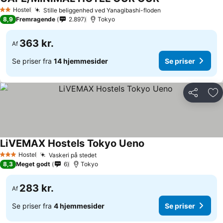
Hostel
Stille beliggenhed ved Yanagibashi-floden
2 Stjerner
8,9
Fremragende
2.897
Tokyo
363 kr.
Af
Se priser fra
14 hjemmesider
Se priser
Del
Føj
LiVEMAX Hostels Tokyo Ueno
Hostel
Vaskeri på stedet
3 Stjerner
8,3
Meget godt
6
Tokyo
283 kr.
Af
Se priser fra
4 hjemmesider
Se priser