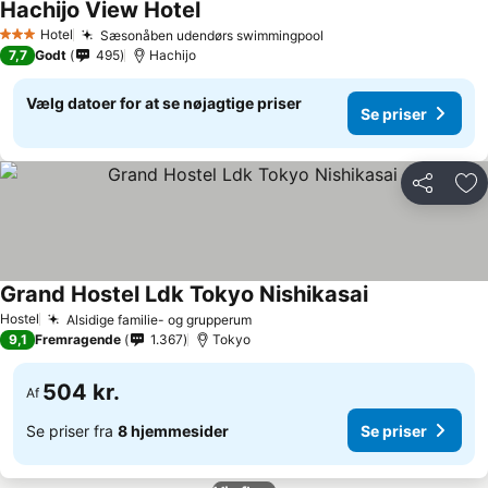
Hachijo View Hotel
Hotel
Sæsonåben udendørs swimmingpool
3 Stjerner
7,7
Godt
495
Hachijo
Vælg datoer for at se nøjagtige priser
Se priser
Del
Føj
Grand Hostel Ldk Tokyo Nishikasai
Hostel
Alsidige familie- og grupperum
9,1
Fremragende
1.367
Tokyo
504 kr.
Af
Se priser fra
8 hjemmesider
Se priser