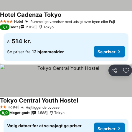
Hotel Cadenza Tokyo
Hotel
Rummelige værelser med udsigt over byen eller Fuji
4 Stjerner
7,7
Godt
2.028
Tokyo
514 kr.
Af
Se priser fra
12 hjemmesider
Se priser
Del
Føj
Tokyo Central Youth Hostel
Hostel
Højtliggende byoase
2 Stjerner
8,0
Meget godt
1.588
Tokyo
Vælg datoer for at se nøjagtige priser
Se priser