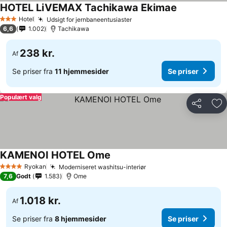
HOTEL LiVEMAX Tachikawa Ekimae
Hotel
Udsigt for jernbaneentusiaster
3 Stjerner
6,6
1.002
Tachikawa
238 kr.
Af
Se priser fra
11 hjemmesider
Se priser
Populært valg
Del
Føj
KAMENOI HOTEL Ome
Ryokan
Moderniseret washitsu-interiør
4 Stjerner
7,6
Godt
1.583
Ome
1.018 kr.
Af
Se priser fra
8 hjemmesider
Se priser