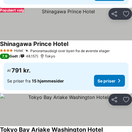
Populært valg
Del
Føj
Shinagawa Prince Hotel
Hotel
Panoramaudsigt over byen fra de øverste etager
4 Stjerner
7,9
Godt
48.157
Tokyo
791 kr.
Af
Se priser fra
15 hjemmesider
Se priser
Del
Føj
Tokyo Bay Ariake Washington Hotel