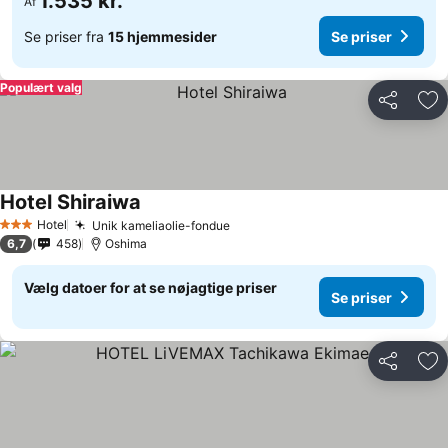
1.535 kr.
Af
Se priser fra
15 hjemmesider
Se priser
Populært valg
Del
Føj
Hotel Shiraiwa
Hotel
Unik kameliaolie-fondue
3 Stjerner
6,7
458
Oshima
Vælg datoer for at se nøjagtige priser
Se priser
Del
Føj