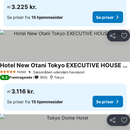
3.225 kr.
Af
Se priser fra
15 hjemmesider
Se priser
Del
Føj
Hotel New Otani Tokyo EXECUTIVE HOUSE ZEN
Hotel
Sæsonåben udendørs havepool
5 Stjerner
9,3
Fremragende
955
Tokyo
3.116 kr.
Af
Se priser fra
15 hjemmesider
Se priser
Del
Føj