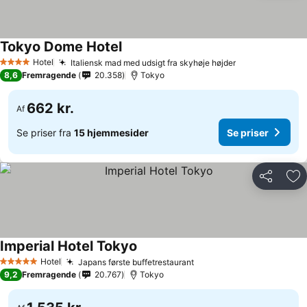
Tokyo Dome Hotel
Hotel
Italiensk mad med udsigt fra skyhøje højder
4 Stjerner
8,6
Fremragende
20.358
Tokyo
662 kr.
Af
Se priser fra
15 hjemmesider
Se priser
Del
Føj
Imperial Hotel Tokyo
Hotel
Japans første buffetrestaurant
5 Stjerner
9,2
Fremragende
20.767
Tokyo