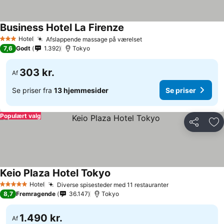
Business Hotel La Firenze
Hotel
Afslappende massage på værelset
3 Stjerner
7,6
Godt
1.392
Tokyo
303 kr.
Af
Se priser fra
13 hjemmesider
Se priser
Populært valg
Del
Føj
Keio Plaza Hotel Tokyo
Hotel
Diverse spisesteder med 11 restauranter
5 Stjerner
8,7
Fremragende
36.147
Tokyo
1.490 kr.
Af