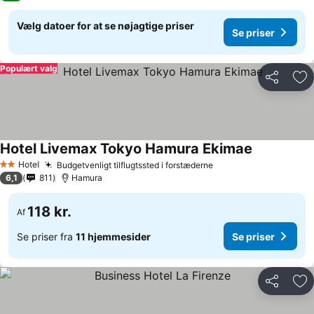
Vælg datoer for at se nøjagtige priser
Se priser
Populært valg
Del
Føj
Hotel Livemax Tokyo Hamura Ekimae
Hotel
Budgetvenligt tilflugtssted i forstæderne
2 Stjerner
6,1
811
Hamura
118 kr.
Af
Se priser fra
11 hjemmesider
Se priser
Del
Føj