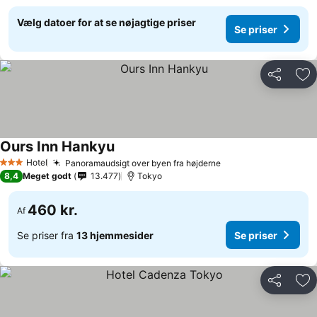
Vælg datoer for at se nøjagtige priser
Se priser
Del
Føj
Ours Inn Hankyu
Hotel
Panoramaudsigt over byen fra højderne
3 Stjerner
8,4
Meget godt
13.477
Tokyo
460 kr.
Af
Se priser fra
13 hjemmesider
Se priser
Del
Føj