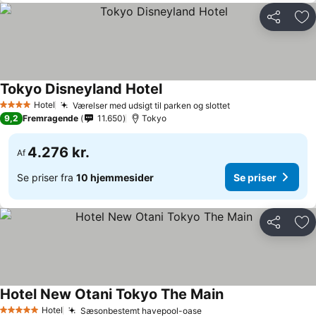
Del
Føj
Tokyo Disneyland Hotel
Hotel
Værelser med udsigt til parken og slottet
4 Stjerner
9,2
Fremragende
11.650
Tokyo
4.276 kr.
Af
Se priser fra
10 hjemmesider
Se priser
Del
Føj
Hotel New Otani Tokyo The Main
Hotel
Sæsonbestemt havepool-oase
5 Stjerner