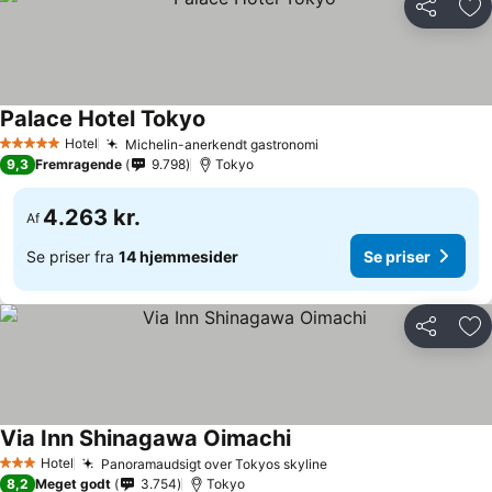
Del
Føj
Palace Hotel Tokyo
Hotel
Michelin-anerkendt gastronomi
5 Stjerner
9,3
Fremragende
9.798
Tokyo
4.263 kr.
Af
Se priser fra
14 hjemmesider
Se priser
Del
Føj
Via Inn Shinagawa Oimachi
Hotel
Panoramaudsigt over Tokyos skyline
3 Stjerner
8,2
Meget godt
3.754
Tokyo