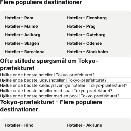
Flere populære destinationer
Hoteller – Antalya
Hoteller – Rhodos
Hoteller – Rom
Hoteller – Flensborg
Hoteller – Malmø
Hoteller – Prag
Hoteller – Aalborg
Hoteller – Gøteborg
Hoteller – Skagen
Hoteller – Odense
Hoteller – Barcelona
Hoteller – Stockholm
Ofte stillede spørgsmål om Tokyo-
Hoteller – Amsterdam
Hoteller – Málaga
præfekturet
Hoteller – Alanya
Hoteller – Lübeck
Hvilke er de bedste hoteller i Tokyo-præfekturet?
Hoteller – Sønderborg
Hoteller – Budapest
Hvilke er de bedste luksushoteller i Tokyo-præfekturet?
Hvilke er de bedste kæledyrsvenlige hoteller i Tokyo-præfekturet?
Hoteller – Edinburgh
Hoteller – Gdańsk
Hvilke er de bedste hoteller med spa i Tokyo-præfekturet?
Hoteller – Vejle
Hoteller – Fyn
Hvilke er de bedste hoteller med en pool i Tokyo-præfekturet?
Tokyo-præfekturet - Flere populære
Hoteller – Phuket
Hoteller – Region Sjælland
destinationer
Hoteller – Grækenland
Hoteller – Tyskland
Hoteller – Region Nordjylland
Hoteller – Slesvig-Holsten
Hoteller – Hino
Hoteller – Akiruno
Hoteller – Gardasøen
Hoteller – Sønderjylland