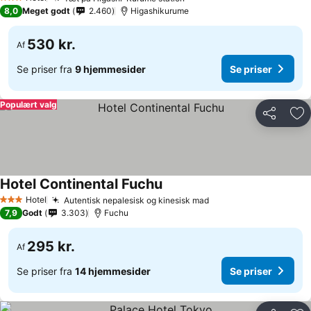
3 Stjerner
8,0
Meget godt
2.460
Higashikurume
530 kr.
Af
Se priser fra
9 hjemmesider
Se priser
Populært valg
Del
Føj
Hotel Continental Fuchu
Hotel
Autentisk nepalesisk og kinesisk mad
3 Stjerner
7,9
Godt
3.303
Fuchu
295 kr.
Af
Se priser fra
14 hjemmesider
Se priser