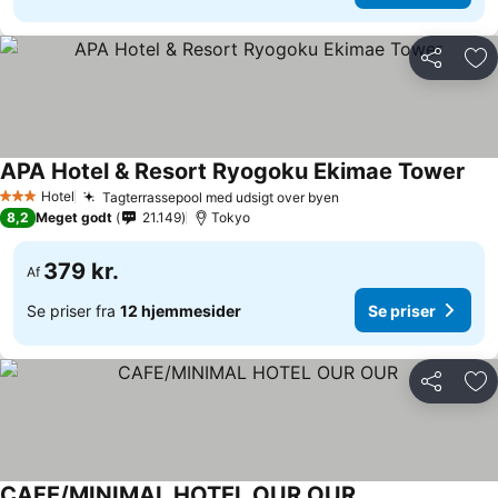
Del
Føj
APA Hotel & Resort Ryogoku Ekimae Tower
Hotel
Tagterrassepool med udsigt over byen
3 Stjerner
8,2
Meget godt
21.149
Tokyo
379 kr.
Af
Se priser fra
12 hjemmesider
Se priser
Del
Føj
CAFE/MINIMAL HOTEL OUR OUR