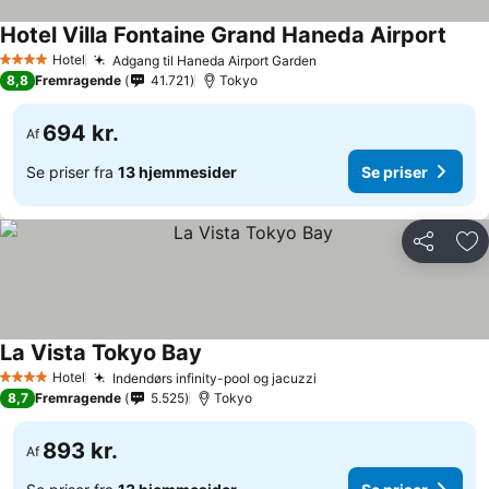
Hotel Villa Fontaine Grand Haneda Airport
Hotel
Adgang til Haneda Airport Garden
4 Stjerner
8,8
Fremragende
41.721
Tokyo
694 kr.
Af
Se priser fra
13 hjemmesider
Se priser
Del
Føj
La Vista Tokyo Bay
Hotel
Indendørs infinity-pool og jacuzzi
4 Stjerner
8,7
Fremragende
5.525
Tokyo
893 kr.
Af