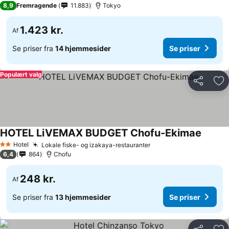
8,9
Fremragende
11.883
Tokyo
1.423 kr.
Af
Se priser fra
14 hjemmesider
Se priser
Populært valg
Del
Føj
HOTEL LiVEMAX BUDGET Chofu-Ekimae
Hotel
Lokale fiske- og izakaya-restauranter
2 Stjerner
6,4
864
Chofu
248 kr.
Af
Se priser fra
13 hjemmesider
Se priser