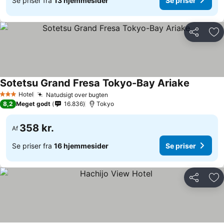
Se priser fra
13 hjemmesider
Se priser
Del
Føj
Sotetsu Grand Fresa Tokyo-Bay Ariake
Hotel
Natudsigt over bugten
3 Stjerner
8,2
Meget godt
16.836
Tokyo
358 kr.
Af
Se priser fra
16 hjemmesider
Se priser
Del
Føj