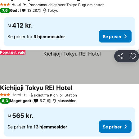
Hotel
Panoramaudsigt over Tokyo Bugt om natten
3 Stjerner
7,6
Godt
13.287
Tokyo
412 kr.
Af
Se priser fra
9 hjemmesider
Se priser
Populært valg
Del
Føj
Kichijoji Tokyu REI Hotel
Hotel
Få skridt fra Kichijoji Station
3 Stjerner
8,3
Meget godt
5.716
Musashino
565 kr.
Af
Se priser fra
13 hjemmesider
Se priser