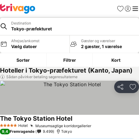
Favoritter
Log ind
Me
Destination
Tokyo-præfekturet
Afrejse/ankomst
Gæster og værelser
Vælg datoer
2 gæster, 1 værelse
Sorter
Filtrer
Kort
Hoteller i Tokyo-præfekturet (Kanto, Japan)
Sådan påvirker betaling søgeresultaterne
Del
Føj
The Tokyo Station Hotel
Hotel
Museumsagtige korridorgallerier
5 Stjerner
9,4
Fremragende
9.499
Tokyo