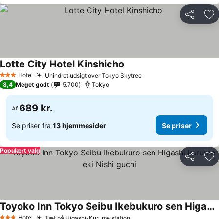
Del
Føj
Lotte City Hotel Kinshicho
Hotel
Uhindret udsigt over Tokyo Skytree
3 Stjerner
8,4
Meget godt
5.700
Tokyo
689 kr.
Af
Se priser fra
13 hjemmesider
Se priser
Populært valg
Del
Føj
Toyoko Inn Tokyo Seibu Ikebukuro sen Higashi kurume eki Nishi guchi
Hotel
Tæt på Higashi-Kurume station