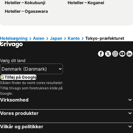
Hoteller – Kokubunji
Hoteller – Koganei
Hoteller – Maldiverne
Hoteller – Skåne län
Hoteller – Ogasawara
Hoteller – Gran Canaria
Hoteller – Italien
Hoteller – Nordtyskland
Hoteller – Cypern
Hoteller – Mauritius
Hoteller – Harzen
Hotelsøgning
Asien
Japan
Kanto
Tokyo-præfekturet
Hoteller – Region Syddanmark
Hoteller – Malta
Facebook
Twitter
Insta
Yo
Vælg dit land
Tilføj på Google
Sådan finder du nemt vores resultater:
Tilføj trivago som foretrukken kilde på
Google.
Virksomhed
Vores produkter
Vilkår og politikker