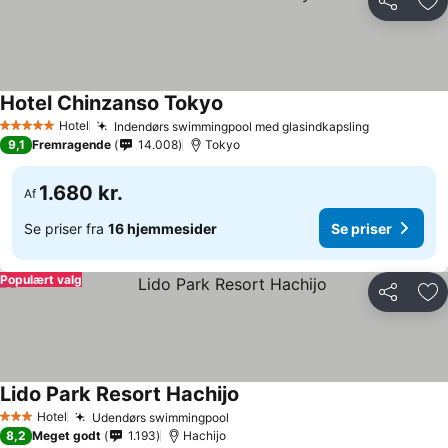
Del
Føj
Hotel Chinzanso Tokyo
Hotel
Indendørs swimmingpool med glasindkapsling
5 Stjerner
9,1
Fremragende
14.008
Tokyo
1.680 kr.
Af
Se priser fra
16 hjemmesider
Se priser
Populært valg
Del
Føj
Lido Park Resort Hachijo
Hotel
Udendørs swimmingpool
3 Stjerner
8,2
Meget godt
1.193
Hachijo