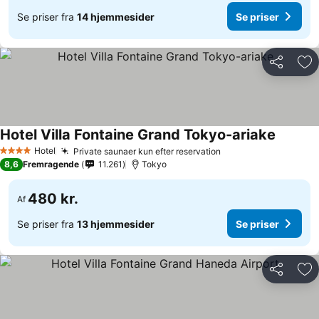
Se priser fra
14 hjemmesider
Se priser
Del
Føj
Hotel Villa Fontaine Grand Tokyo-ariake
Hotel
Private saunaer kun efter reservation
4 Stjerner
8,6
Fremragende
11.261
Tokyo
480 kr.
Af
Se priser fra
13 hjemmesider
Se priser
Del
Føj