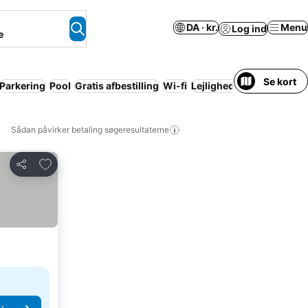
DA · kr.
Menu
Log ind
e
Se kort
Parkering
Pool
Gratis afbestilling
Wi-fi
Lejlighed med faciliteter
Sådan påvirker betaling søgeresultaterne
Føj til favoritter
Del