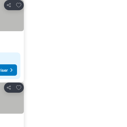
Føj til favoritter
Del
riser
Føj til favoritter
Del