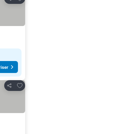
Del
riser
Føj til favoritter
Del