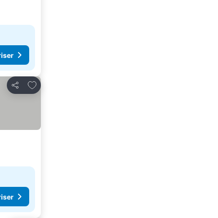
riser
Føj til favoritter
Del
riser