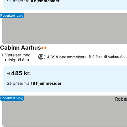
Se priser fra
4 hjemmesider
Populært valg
Cabinn Aarhus
2 Stjerner
Værelser med
(14.894 bedømmelser)
7,3
0.9 km til Aarhus Voca
udsigt til åen
485 kr.
Af
Se priser fra
18 hjemmesider
Populært valg