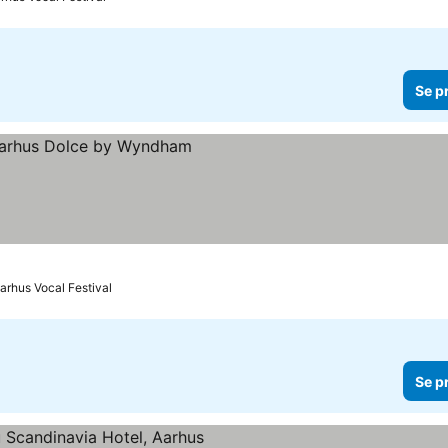
Se p
Aarhus Vocal Festival
Se p