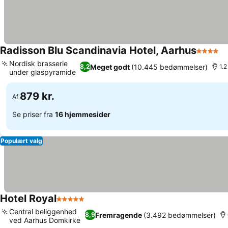
Radisson Blu Scandinavia Hotel, Aarhus
4 Stjern
Nordisk brasserie
Meget godt
(10.445 bedømmelser)
8,2
1.2
under glaspyramide
879 kr.
Af
Se priser fra
16 hjemmesider
Populært valg
Hotel Royal
5 Stjerner
Central beliggenhed
Fremragende
(3.492 bedømmelser)
8,9
ved Aarhus Domkirke