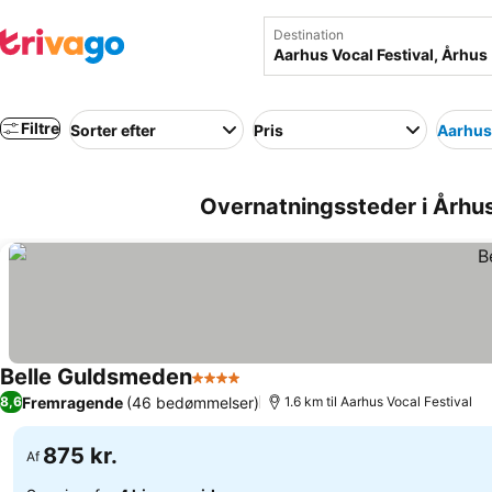
Destination
Filtre
Sorter efter
Pris
Aarhus 
Overnatningssteder i Århu
Belle Guldsmeden
4 Stjerner
Fremragende
(46 bedømmelser)
8,6
1.6 km til Aarhus Vocal Festival
875 kr.
Af