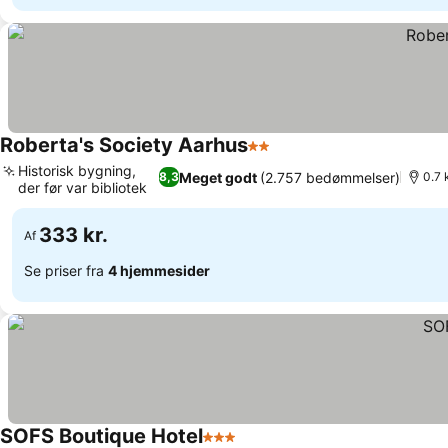
Roberta's Society Aarhus
2 Stjerner
Historisk bygning,
Meget godt
(2.757 bedømmelser)
8,3
0.7 
der før var bibliotek
333 kr.
Af
Se priser fra
4 hjemmesider
SOFS Boutique Hotel
3 Stjerner