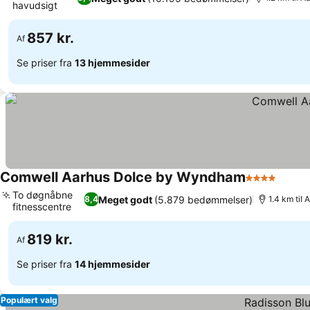
havudsigt
857 kr.
Af
Se priser fra
13 hjemmesider
Comwell Aarhus Dolce by Wyndham
4 Stjerner
To døgnåbne
Meget godt
(5.879 bedømmelser)
8,4
1.4 km til 
fitnesscentre
819 kr.
Af
Se priser fra
14 hjemmesider
Populært valg