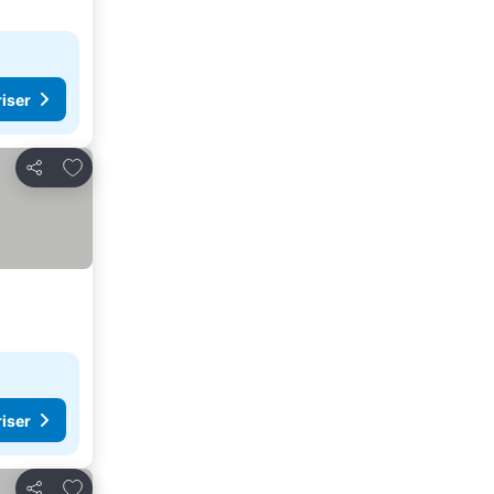
riser
Føj til favoritter
Del
riser
Føj til favoritter