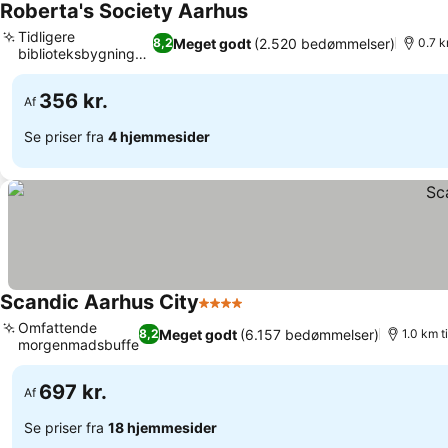
Roberta's Society Aarhus
Tidligere
Meget godt
(2.520 bedømmelser)
8,2
0.7 k
biblioteksbygning
fra 1934
356 kr.
Af
Se priser fra
4 hjemmesider
Scandic Aarhus City
4 Stjerner
Omfattende
Meget godt
(6.157 bedømmelser)
8,2
1.0 km t
morgenmadsbuffet
697 kr.
Af
Se priser fra
18 hjemmesider