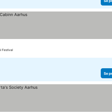
Se p
l Festival
Se p