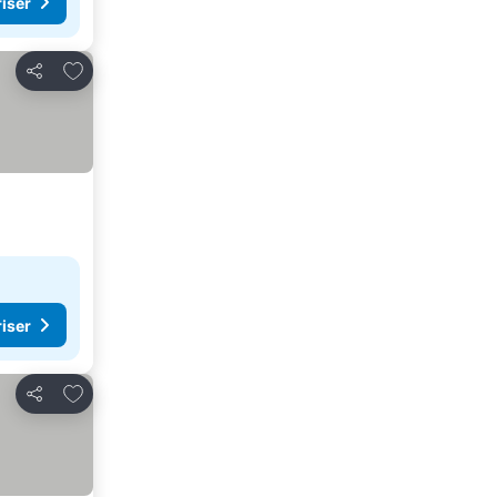
riser
Føj til favoritter
Del
riser
Føj til favoritter
Del