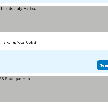
km til Aarhus Vocal Festival
Se p