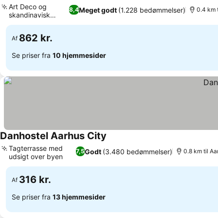
Art Deco og
Meget godt
(1.228 bedømmelser)
8,4
0.4 km 
skandinavisk
design
862 kr.
Af
Se priser fra
10 hjemmesider
Danhostel Aarhus City
Tagterrasse med
Godt
(3.480 bedømmelser)
7,5
0.8 km til Aa
udsigt over byen
316 kr.
Af
Se priser fra
13 hjemmesider