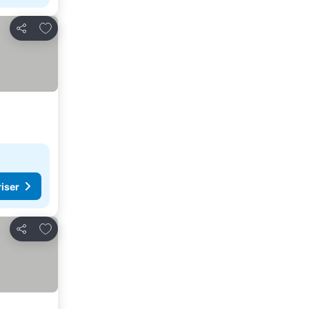
Føj til favoritter
Del
riser
Føj til favoritter
Del