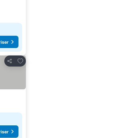
riser
Føj til favoritter
Del
riser