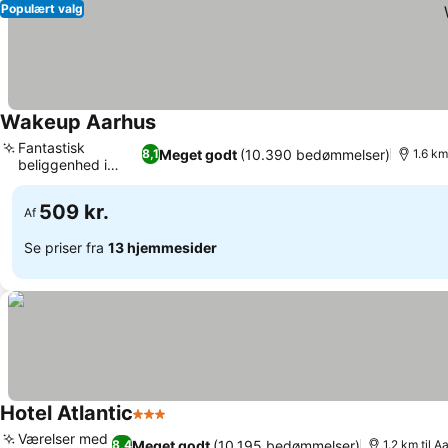
Populært valg
Wakeup Aarhus
Fantastisk
Meget godt
(10.390 bedømmelser)
8,1
1.6 km
beliggenhed i
centrum
509 kr.
Af
Se priser fra
13 hjemmesider
Hotel Atlantic
3 Stjerner
Værelser med
Meget godt
(10.195 bedømmelser)
8,4
1.2 km til A