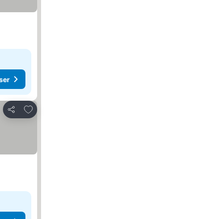
ser
Føj til favoritter
Del