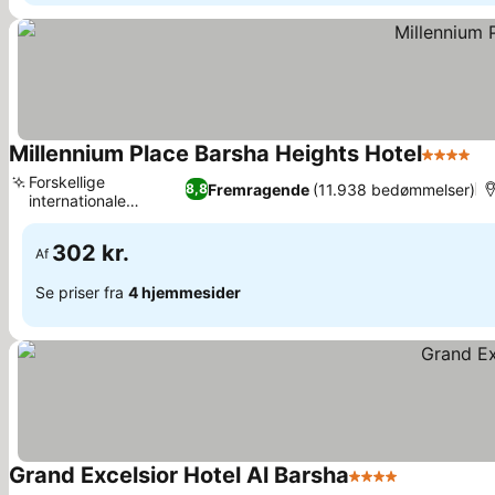
Millennium Place Barsha Heights Hotel
4 Stjerne
Forskellige
Fremragende
(11.938 bedømmelser)
8,8
internationale
spiseoplevelser
302 kr.
Af
Se priser fra
4 hjemmesider
Grand Excelsior Hotel Al Barsha
4 Stjerner