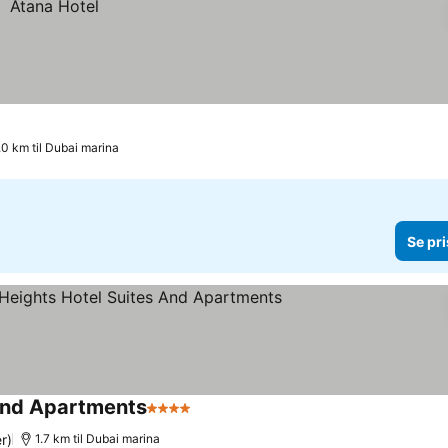
.0 km til Dubai marina
Se pri
 And Apartments
4 Stjerner
r)
1.7 km til Dubai marina