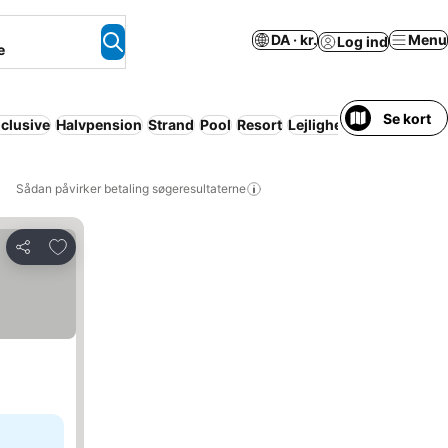
DA · kr.
Menu
Log ind
e
Se kort
nclusive
Halvpension
Strand
Pool
Resort
Lejlighed med facilitete
Sådan påvirker betaling søgeresultaterne
Føj til favoritter
Del