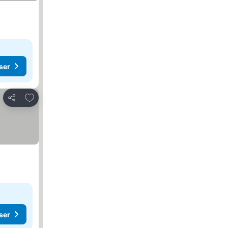
ser
Føj til favoritter
Del
ser