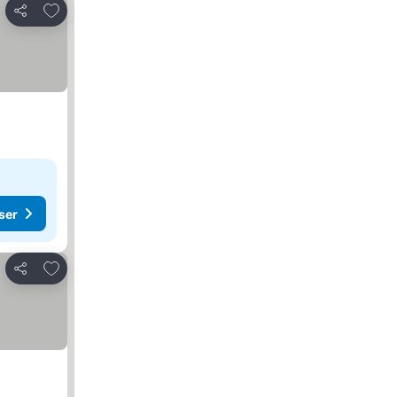
Føj til favoritter
Del
ser
Føj til favoritter
Del