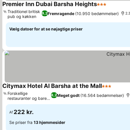
Premier Inn Dubai Barsha Heights
3 Stjerner
Traditionel britisk
Fremragende
(10.950 bedømmelser)
9,2
2.
pub og køkken
Vælg datoer for at se nøjagtige priser
Citymax Hotel Al Barsha at the Mall
3 Stjerner
Forskellige
Meget godt
(16.564 bedømmelser)
8,2
restauranter og barer
på stedet
222 kr.
Af
Se priser fra
13 hjemmesider