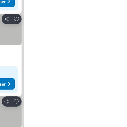
ser
Føj til favoritter
Del
ser
Føj til favoritter
Del