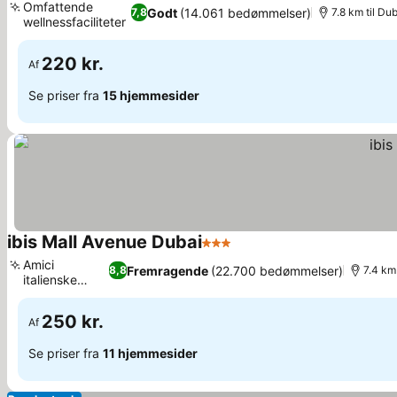
Omfattende
Godt
(14.061 bedømmelser)
7,8
7.8 km til Du
wellnessfaciliteter
220 kr.
Af
Se priser fra
15 hjemmesider
ibis Mall Avenue Dubai
3 Stjerner
Amici
Fremragende
(22.700 bedømmelser)
8,8
7.4 km
italienske
restaurant
250 kr.
Af
Se priser fra
11 hjemmesider