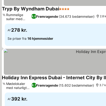
Tryp By Wyndham Dubai
4 Stjerner
Rummelige
Fremragende
(34.673 bedømmelser)
9,0
2.8 
suiter med
balkon
278 kr.
Af
Se priser fra
16 hjemmesider
Holiday Inn Express Dubai - Internet City By 
Mødelokaler
Fremragende
(15.602 bedømmelser)
8,7
3.7 k
med naturligt
lys
392 kr.
Af