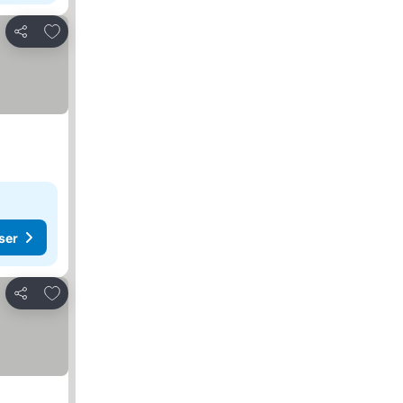
Føj til favoritter
Del
ser
Føj til favoritter
Del