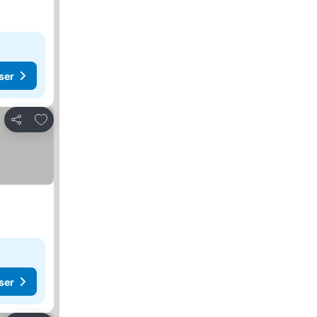
ser
Føj til favoritter
Del
ser