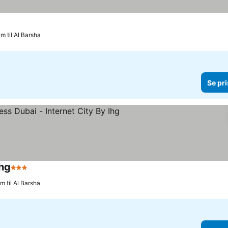
km til Al Barsha
Se pri
Ihg
3 Stjerner
m til Al Barsha