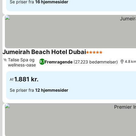
Se priser fra
16 hjemmesider
Jumeirah Beach Hotel Dubai
5 Stjerner
Talise Spa og
Fremragende
(27.223 bedømmelser)
9,1
4.8 km
wellness-oase
1.881 kr.
Af
Se priser fra
12 hjemmesider