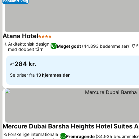
Populært valg
Atana Hotel
4 Stjerner
Arkitektonisk design
Meget godt
(44.893 bedømmelser)
8,3
5
med dobbelt tårn
284 kr.
Af
Se priser fra
13 hjemmesider
Mercure Dubai Barsha Heights Hotel Suites
Forskellige internationale
Fremragende
(34.935 bedømmelse
8,7