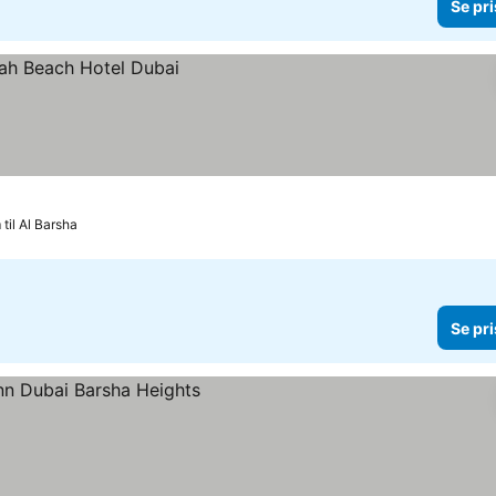
Se pri
 til Al Barsha
Se pri