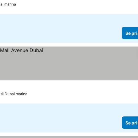
bai marina
Se pri
 til Dubai marina
Se pri