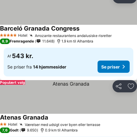
Del
Føj
Barceló Granada Congress
Se priser
Hotel
Arrozante restaurantens andalusiske risretter
Se priser
5 Stjerner
8,9
Fremragende
11.648
1.9 km til Alhambra
543 kr.
Af
Se priser fra
14 hjemmesider
Se priser
Populært valg
Del
Føj
Atenas Granada
Se priser
Hotel
Værelser med udsigt over byen eller terrasse
Se priser
2 Stjerner
7,6
Godt
9.650
0.9 km til Alhambra