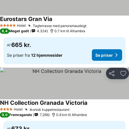
Eurostars Gran Via
Se priser
Hotel
Tagterrasse med panoramaudsigt
Se priser
5 Stjerner
8,4
Meget godt
4.324
0.7 km til Alhambra
665 kr.
Af
Se priser fra
12 hjemmesider
Se priser
Del
Føj
NH Collection Granada Victoria
Se priser
Hotel
Ikonisk kuppelrestaurant
Se priser
4 Stjerner
9,0
Fremragende
7.266
0.9 km til Alhambra
673 kr.
Af