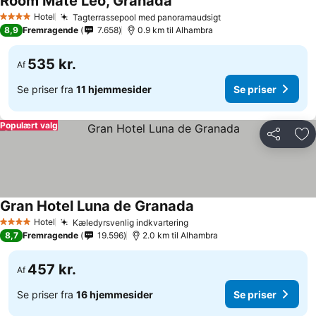
Room Mate Leo, Granada
Se priser
Hotel
Tagterrassepool med panoramaudsigt
Se priser
4 Stjerner
8,9
Fremragende
7.658
0.9 km til Alhambra
535 kr.
Af
Se priser fra
11 hjemmesider
Se priser
Populært valg
Del
Føj
Gran Hotel Luna de Granada
Se priser
Hotel
Kæledyrsvenlig indkvartering
Se priser
4 Stjerner
8,7
Fremragende
19.596
2.0 km til Alhambra
457 kr.
Af
Se priser fra
16 hjemmesider
Se priser