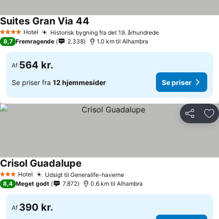
Suites Gran Via 44
Se priser
Hotel
Historisk bygning fra det 19. århundrede
Se priser
4 Stjerner
8,7
Fremragende
2.338
1.0 km til Alhambra
564 kr.
Af
Se priser fra
12 hjemmesider
Se priser
Del
Føj
Crisol Guadalupe
Se priser
Hotel
Udsigt til Generalife-haverne
Se priser
3 Stjerner
8,4
Meget godt
7.872
0.6 km til Alhambra
390 kr.
Af