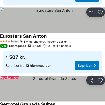
Del
Føj
Eurostars San Anton
Se priser
Hotel
Nyligt renoveret, moderne design
Se priser
4 Stjerner
9,0
Fremragende
5.643
1.3 km til Alhambra
507 kr.
Af
Se priser fra
12 hjemmesider
Se priser
Populært valg
Del
Føj
Sercotel Granada Suites