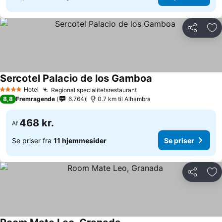
Del
Føj
Sercotel Palacio de los Gamboa
Se priser
Hotel
Regional specialitetsrestaurant
Se priser
4 Stjerner
8,8
Fremragende
6.764
0.7 km til Alhambra
468 kr.
Af
Se priser fra
11 hjemmesider
Se priser
Del
Føj