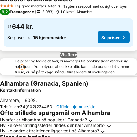
Se priser
Lejlighed med faciliteter
Tagterrassepool med udsigt over byen
Se 
4 Stjerner
9,2
Fremragende
3.983
1.0 km til Alhambra
644 kr.
Af
Se priser fra
15 hjemmesider
Se priser
Vis flere
De priser og ledige datoer, vi modtager fra bookingsider, ændrer sig
hele tiden. Det betyder, at du ikke altid kan finde præcis det samme
tilbud, du så på trivago, når du føres videre til bookingsiden.
Alhambra (Granada, Spanien)
Kontaktinformation
Alhambra
,
18009
,
Telefon
:
+34(902)224460
|
Officiel hjemmeside
Ofte stillede spørgsmål om Alhambra
Hvorfor er Alhambra så populær i Granada?
Hvilke overnatningssteder findes der nær Alhambra?
Hvilke andre attraktioner ligger tæt på Alhambra?