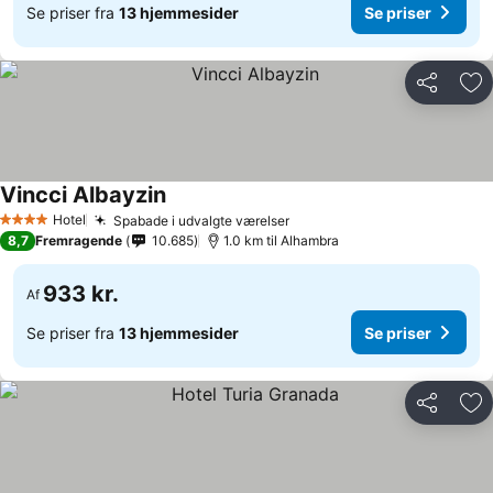
Se priser fra
13 hjemmesider
Se priser
Del
Føj
Vincci Albayzin
Se priser
Hotel
Spabade i udvalgte værelser
Se priser
4 Stjerner
8,7
Fremragende
10.685
1.0 km til Alhambra
933 kr.
Af
Se priser fra
13 hjemmesider
Se priser
Del
Føj