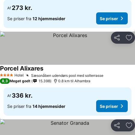
273 kr.
Af
Se priser fra
12 hjemmesider
Se priser
Del
Føj
Porcel Alixares
Se priser
Hotel
Sæsonåben udendørs pool med solterrasse
Se priser
4 Stjerner
8,3
Meget godt
15.398
0.8 km til Alhambra
336 kr.
Af
Se priser fra
14 hjemmesider
Se priser
Del
Føj