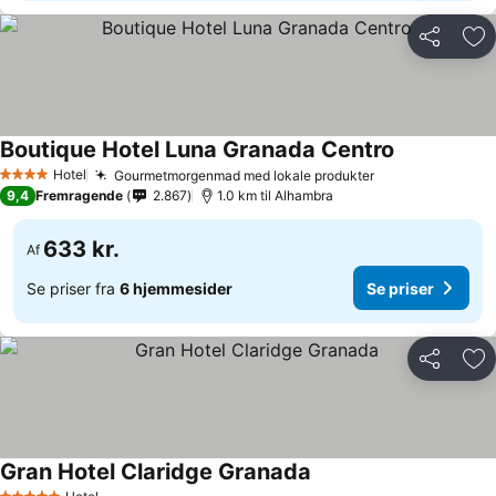
Del
Føj
Boutique Hotel Luna Granada Centro
Se priser
Hotel
Gourmetmorgenmad med lokale produkter
Se priser
4 Stjerner
9,4
Fremragende
2.867
1.0 km til Alhambra
633 kr.
Af
Se priser fra
6 hjemmesider
Se priser
Del
Føj
Gran Hotel Claridge Granada
Se priser