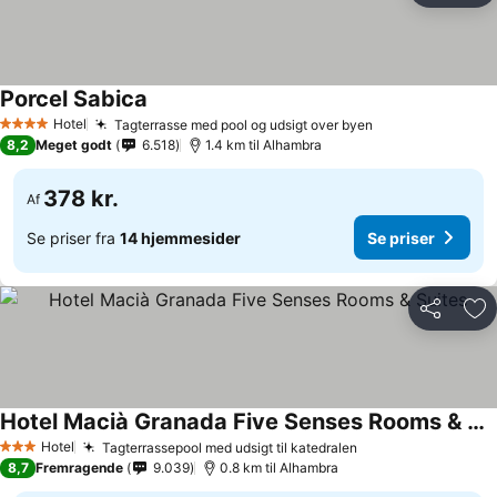
Porcel Sabica
Se priser
Hotel
Tagterrasse med pool og udsigt over byen
Se priser
4 Stjerner
8,2
Meget godt
6.518
1.4 km til Alhambra
378 kr.
Af
Se priser fra
14 hjemmesider
Se priser
Del
Føj
Hotel Macià Granada Five Senses Rooms & Suites
Se priser
Hotel
Tagterrassepool med udsigt til katedralen
Se priser
3 Stjerner
8,7
Fremragende
9.039
0.8 km til Alhambra