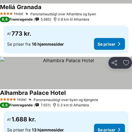
Meliá Granada
Se priser
Hotel
Panoramaudsigt over Alhambra og byen
Se priser
4 Stjerner
8,8
Fremragende
5.685
0.8 km til Alhambra
773 kr.
Af
Se priser fra
16 hjemmesider
Se priser
Del
Føj
Alhambra Palace Hotel
Se priser
Hotel
Panoramaudsigt over byen og bjergene
Se priser
5 Stjerner
8,9
Fremragende
7.551
0.3 km til Alhambra
1.688 kr.
Af
Se priser fra
13 hjemmesider
Se priser