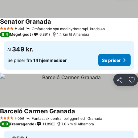
Senator Granada
Se priser
Hotel
Omfattende spa med hydroterapi-kredsløb
Se priser
4 Stjerner
8,4
Meget godt
6.891
1.4 km til Alhambra
349 kr.
Af
Se priser fra
14 hjemmesider
Se priser
Del
Føj
Barceló Carmen Granada
Se priser
Hotel
Fantastisk central beliggenhed i Granada
Se priser
4 Stjerner
8,9
Fremragende
11.898
1.0 km til Alhambra