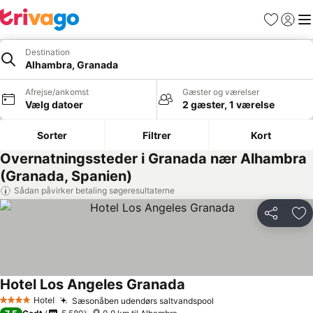
Favoritter
Log ind
Me
Destination
Alhambra, Granada
Afrejse/ankomst
Gæster og værelser
Vælg datoer
2 gæster, 1 værelse
Sorter
Filtrer
Kort
Overnatningssteder i Granada nær Alhambra
(Granada, Spanien)
Sådan påvirker betaling søgeresultaterne
Del
Føj
Hotel Los Angeles Granada
Se priser
Hotel
Sæsonåben udendørs saltvandspool
Se priser
4 Stjerner