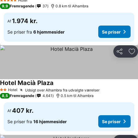
Hotel
5 Stjerner
9,9
Fremragende
37
0.8 km til Alhambra
1.974 kr.
Af
Se priser fra
6 hjemmesider
Se priser
Del
Føj
Hotel Macià Plaza
Se priser
Hotel
Udsigt over Alhambra fra udvalgte værelser
Se priser
2 Stjerner
8,5
Fremragende
4.641
0.5 km til Alhambra
407 kr.
Af
Se priser fra
16 hjemmesider
Se priser