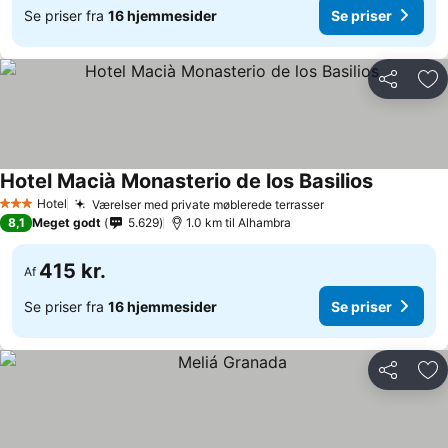
Se priser fra
16 hjemmesider
Se priser
Del
Føj
Hotel Macià Monasterio de los Basilios
Se priser
Hotel
Værelser med private møblerede terrasser
Se priser
3 Stjerner
8,1
Meget godt
5.629
1.0 km til Alhambra
415 kr.
Af
Se priser fra
16 hjemmesider
Se priser
Del
Føj