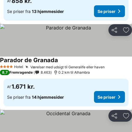
858 kr.
Af
Se priser fra
13 hjemmesider
Se priser
Del
Føj
Parador de Granada
Se priser
Hotel
Værelser med udsigt til Generalife eller haven
Se priser
4 Stjerner
8,7
Fremragende
8.463
0.2 km til Alhambra
1.671 kr.
Af
Se priser fra
14 hjemmesider
Se priser
Del
Føj