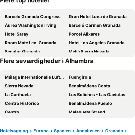
Flere top hoteller
Barceló Granada Congress
Gran Hotel Luna de Granada
Áurea Washington Irving
Barceló Carmen Granada
Hotel Saray
Porcel Alixares
Room Mate Leo, Granada
Hotel Los Angeles Granada
Senator Granada
Meliá Sierra Nevada
Flere seværdigheder i Alhambra
Casual Ilbira Granada
Alhambra Palace Hotel
Hotel Granada Palace, Affiliated by Meliá
Porcel Sabica
Málaga Internationalle Lufthavn
Fuengirola
Hotel Macià Granada Five Senses Rooms & Suites
The Mountains Hotel
Sierra Nevada
Benalmádena Costa
Occidental Granada
Hotel Granada by Pierre & Vacances
La Carihuela
Los Boliches - Las Gaviotas
Eurostars Puerta Real
Hotel Macià Cóndor
Centro Histórico
Benalmádena Pueblo
DWO Urban Granada
Atenas Granada
Centro
Malagueta Strand
Hotel Abades Nevada Palace
Boutique Hotel Luna Granada Centro
Alhambra
Puerto Banús
Sercotel Palacio de los Gamboa
Hotel GHM Monachil
Torreblanca
Marina de Puerto Banus
Vincci Albayzin
Meliá Granada
Hotelsøgning
Europa
Spanien
Andalusien
Granada