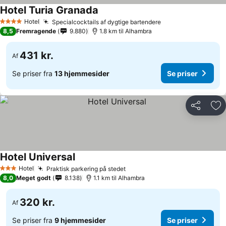
Hotel Turia Granada
Se priser
Hotel
Specialcocktails af dygtige bartendere
Se priser
4 Stjerner
8,5
Fremragende
9.880
1.8 km til Alhambra
431 kr.
Af
Se priser fra
13 hjemmesider
Se priser
Del
Føj
Hotel Universal
Se priser
Hotel
Praktisk parkering på stedet
Se priser
3 Stjerner
8,0
Meget godt
8.138
1.1 km til Alhambra
320 kr.
Af
Se priser fra
9 hjemmesider
Se priser