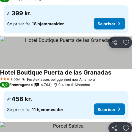
399 kr.
Af
Se priser fra
18 hjemmesider
Se priser
Del
Føj
Hotel Boutique Puerta de las Granadas
Se priser
Hotel
Førsteklasses beliggenhed nær Alhambra
Se priser
3 Stjerner
8,9
Fremragende
4.764
0.4 km til Alhambra
456 kr.
Af
Se priser fra
11 hjemmesider
Se priser
Del
Føj