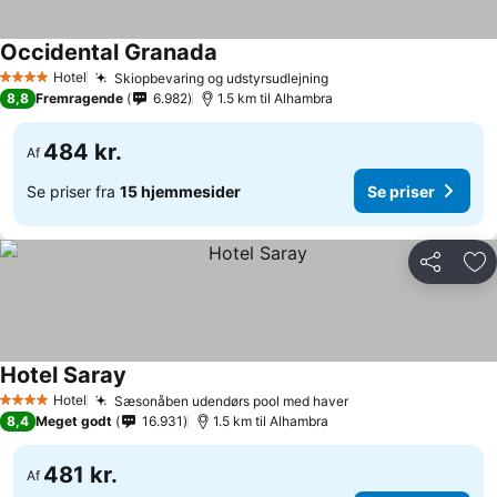
Occidental Granada
Se priser
Hotel
Skiopbevaring og udstyrsudlejning
Se priser
4 Stjerner
8,8
Fremragende
6.982
1.5 km til Alhambra
484 kr.
Af
Se priser fra
15 hjemmesider
Se priser
Del
Føj
Hotel Saray
Se priser
Hotel
Sæsonåben udendørs pool med haver
Se priser
4 Stjerner
8,4
Meget godt
16.931
1.5 km til Alhambra
481 kr.
Af