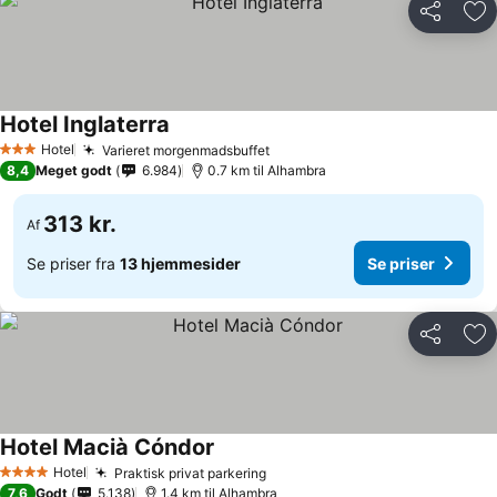
Del
Føj
Hotel Inglaterra
Se priser
Hotel
Varieret morgenmadsbuffet
Se priser
3 Stjerner
8,4
Meget godt
6.984
0.7 km til Alhambra
313 kr.
Af
Se priser fra
13 hjemmesider
Se priser
Del
Føj
Hotel Macià Cóndor
Se priser
Hotel
Praktisk privat parkering
Se priser
4 Stjerner
7,6
Godt
5.138
1.4 km til Alhambra