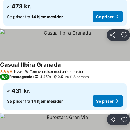
473 kr.
Af
Se priser fra
14 hjemmesider
Se priser
Del
Føj
Casual Ilbira Granada
Se priser
Hotel
Temaværelser med unik karakter
Se priser
4 Stjerner
8,9
Fremragende
4.450
0.5 km til Alhambra
431 kr.
Af
Se priser fra
14 hjemmesider
Se priser
Del
Føj