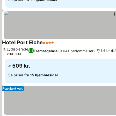
Hotel Port Elche
4 Stjerner
Lydisolerede
Fremragende
(9.641 bedømmelser)
8,6
5.6 km til
værelser
509 kr.
Af
Se priser fra
15 hjemmesider
Populært valg