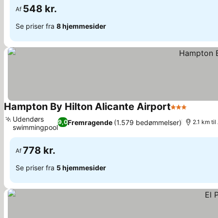
548 kr.
Af
Se priser fra
8 hjemmesider
Hampton By Hilton Alicante Airport
3 Stjerner
Udendørs
Fremragende
(1.579 bedømmelser)
9,0
2.1 km ti
swimmingpool
778 kr.
Af
Se priser fra
5 hjemmesider