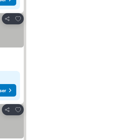
Føj til favoritter
Del
ser
Føj til favoritter
Del