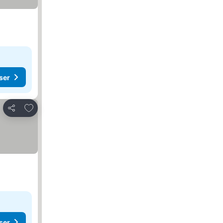
ser
Føj til favoritter
Del
ser