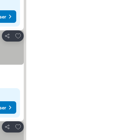
ser
Føj til favoritter
Del
ser
Føj til favoritter
Del