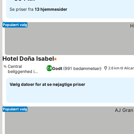
Se priser fra
13 hjemmesider
Populært valg
Hotel Doña Isabel
1 Stjerner
Central
Godt
(991 bedømmelser)
7,6
2.6 km til Alic
beliggenhed i
Torrellano
Vælg datoer for at se nøjagtige priser
Populært valg