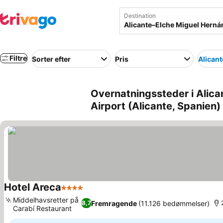
Destination
Filtre
Sorter efter
Pris
Alicant
Overnatningssteder i Alic
Airport (Alicante, Spanien)
Hotel Areca
4 Stjerner
Middelhavsretter på
Fremragende
(11.126 bedømmelser)
8,7
Carabí Restaurant