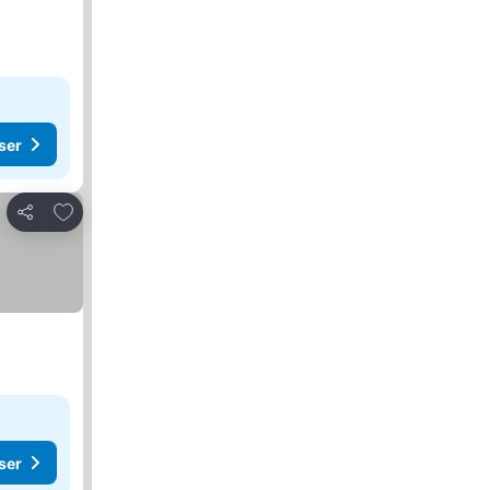
ser
Føj til favoritter
Del
ser