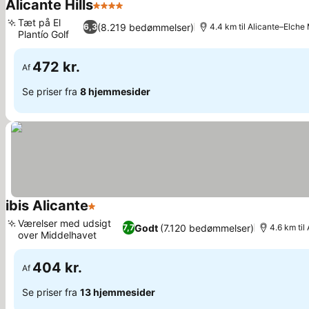
Alicante Hills
4 Stjerner
Tæt på El
(8.219 bedømmelser)
6,3
4.4 km til Alicante–Elche
Plantío Golf
472 kr.
Af
Se priser fra
8 hjemmesider
ibis Alicante
1 Stjerner
Værelser med udsigt
Godt
(7.120 bedømmelser)
7,7
4.6 km til
over Middelhavet
404 kr.
Af
Se priser fra
13 hjemmesider