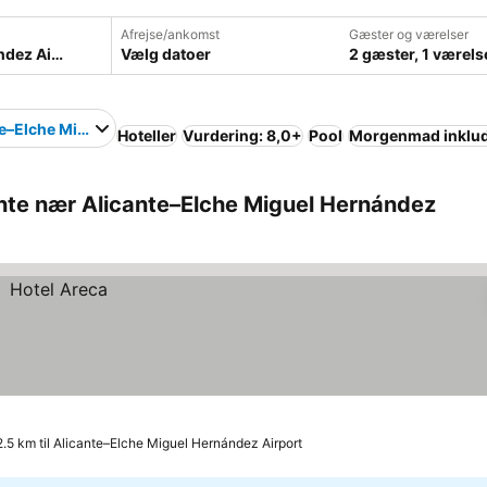
Afrejse/ankomst
Gæster og værelser
Vælg datoer
2 gæster, 1 værels
e–Elche Miguel Hernández Airport
Hoteller
Vurdering: 8,0+
Pool
Morgenmad inklud
ante nær Alicante–Elche Miguel Hernández
2.5 km til Alicante–Elche Miguel Hernández Airport