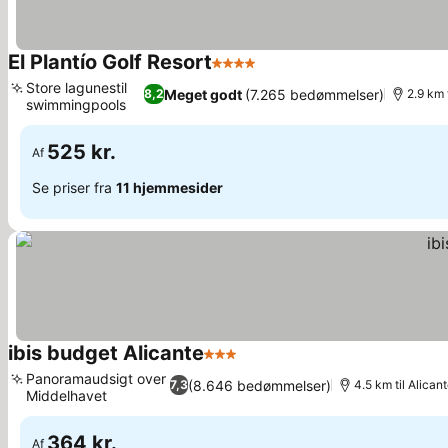
El Plantío Golf Resort
4 Stjerner
Store lagunestil
Meget godt
(7.265 bedømmelser)
8,2
2.9 km 
swimmingpools
525 kr.
Af
Se priser fra
11 hjemmesider
ibis budget Alicante
3 Stjerner
Panoramaudsigt over
(8.646 bedømmelser)
7,3
4.5 km til Alica
Middelhavet
364 kr.
Af