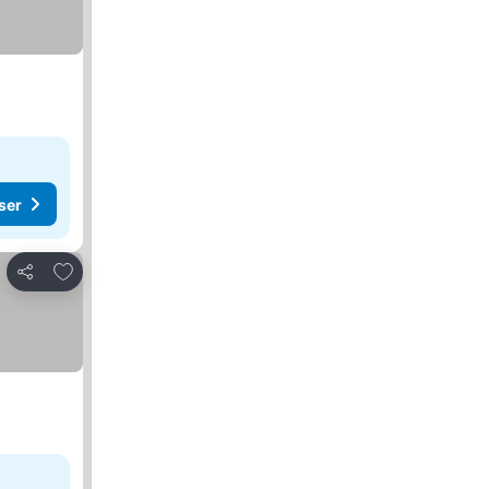
ser
Føj til favoritter
Del