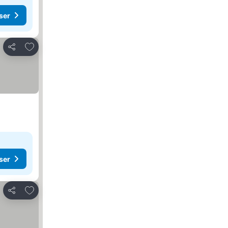
ser
Føj til favoritter
Del
ser
Føj til favoritter
Del