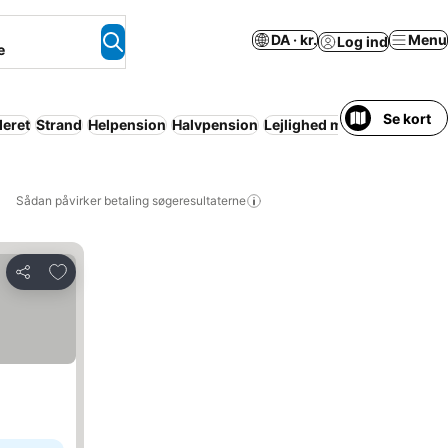
DA · kr.
Menu
Log ind
e
Se kort
eret
Strand
Helpension
Halvpension
Lejlighed med faciliteter
H
Sådan påvirker betaling søgeresultaterne
Føj til favoritter
Del