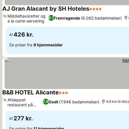
AJ Gran Alacant by SH Hoteles
4 Stjerner
Middelhavsretter og
Fremragende
(6.092 bedømmelser)
9,1
a la carte-servering
426 kr.
Af
Se priser fra
9 hjemmesider
B&B HOTEL Alicante
3 Stjerner
Afslappet
Godt
(7.946 bedømmelser)
7,9
4.6 km til Ali
restaurant på
stedet
277 kr.
Af
Se priser fra
11 hjemmesider