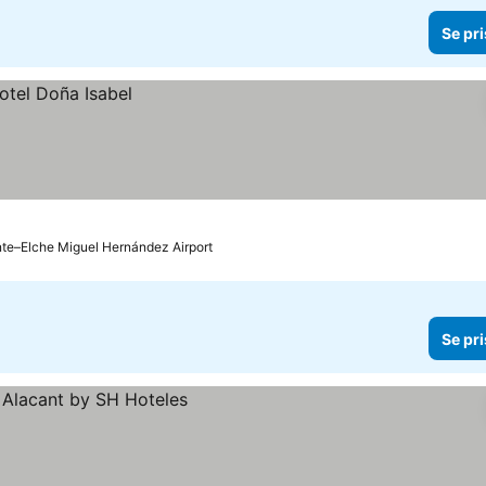
Se pri
ante–Elche Miguel Hernández Airport
Se pri