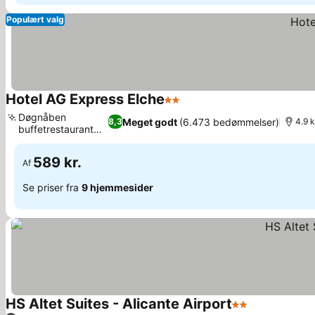
Populært valg
Hotel AG Express Elche
2 Stjerner
Døgnåben
Meget godt
(6.473 bedømmelser)
8,3
4.9 k
buffetrestaurant
og bar
589 kr.
Af
Se priser fra
9 hjemmesider
HS Altet Suites - Alicante Airport
2 Stjerner