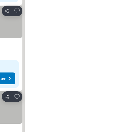
Føj til favoritter
Del
ser
Føj til favoritter
Del