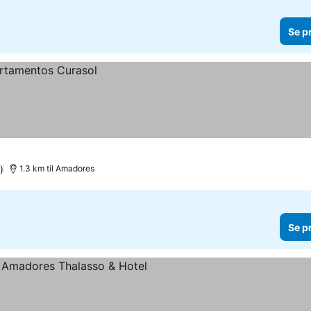
Se p
)
1.3 km til Amadores
Se p