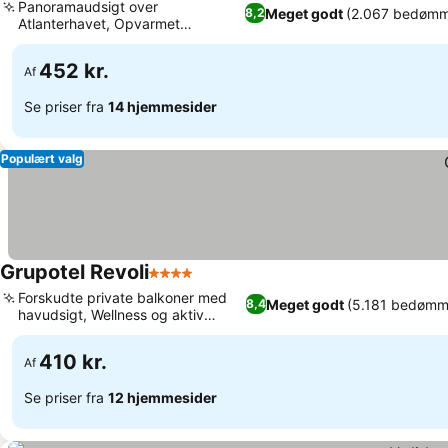
Panoramaudsigt over
Meget godt
(2.067 bedømm
8,2
Atlanterhavet, Opvarmet
Se priser
udendørs swimmingpool
452 kr.
Af
Se priser fra
14 hjemmesider
Populært valg
Grupotel Revoli
4 Stjerner
Se priser
Forskudte private balkoner med
Meget godt
(5.181 bedømm
8,4
havudsigt, Wellness og aktiv
Se priser
rekreation
410 kr.
Af
Se priser fra
12 hjemmesider