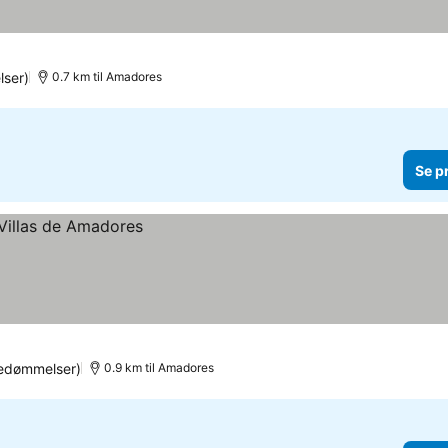
rner
Se priser
ser)
0.7 km til Amadores
Se p
edømmelser)
0.9 km til Amadores