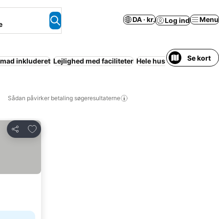
DA · kr.
Menu
Log ind
e
Se kort
mad inkluderet
Lejlighed med faciliteter
Hele huset/lejligheden
R
Sådan påvirker betaling søgeresultaterne
Føj til favoritter
Del