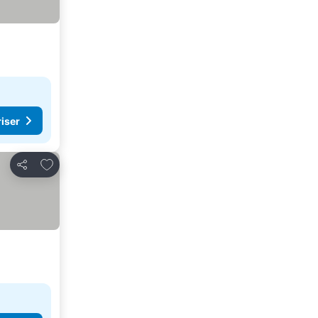
riser
Føj til favoritter
Del