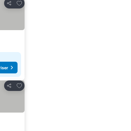
Føj til favoritter
Del
riser
Føj til favoritter
Del