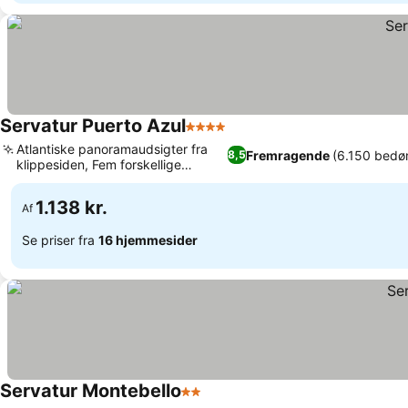
Servatur Puerto Azul
4 Stjerner
Se priser
Atlantiske panoramaudsigter fra
Fremragende
(6.150 bedø
8,5
klippesiden, Fem forskellige
Se priser
swimmingpools
1.138 kr.
Af
Se priser fra
16 hjemmesider
Servatur Montebello
2 Stjerner
Se priser