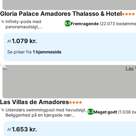
Gloria Palace Amadores Thalasso & Hotel
4 Stje
Infinity-pools med
Fremragende
(22.073 bedømmel
8,9
panoramaudsigt,
Se priser
Temabuffeter hver aften
1.079 kr.
Af
Se priser fra
1 hjemmeside
Las Villas de Amadores
4 Stjerner
Se priser
Udendørs swimmingpool med havudsigt,
Meget godt
(1.038 b
8,3
Beliggenhed på en bjergside nær
Se priser
Amadores Strand
1.653 kr.
Af