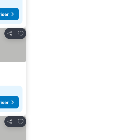
riser
Føj til favoritter
Del
riser
Føj til favoritter
Del