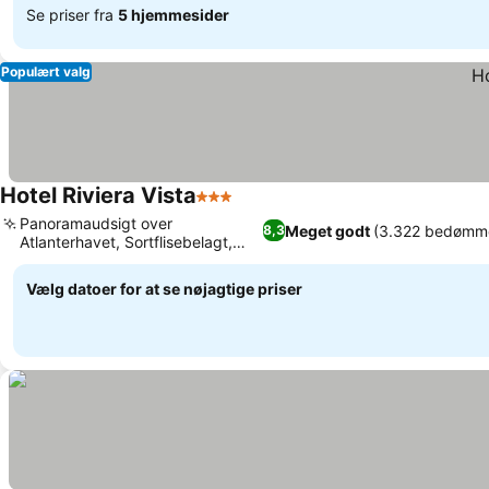
Se priser fra
5 hjemmesider
Populært valg
Hotel Riviera Vista
3 Stjerner
Se priser
Panoramaudsigt over
Meget godt
(3.322 bedømme
8,3
Atlanterhavet, Sortflisebelagt,
Se priser
solopvarmet pool
Vælg datoer for at se nøjagtige priser