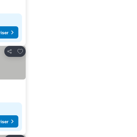
riser
Føj til favoritter
Del
riser