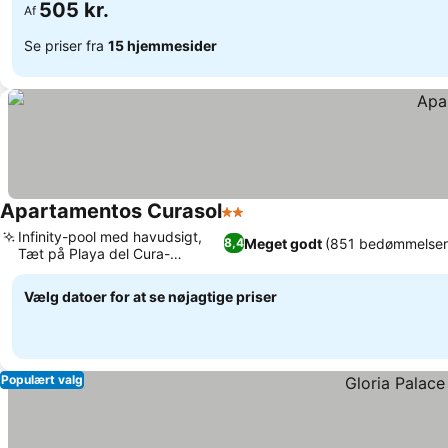
505 kr.
Af
Se priser fra
15 hjemmesider
Apartamentos Curasol
2 Stjerner
Se priser
Infinity-pool med havudsigt,
Meget godt
(851 bedømmelser
8,4
Tæt på Playa del Cura-
Se priser
stranden
Vælg datoer for at se nøjagtige priser
Populært valg