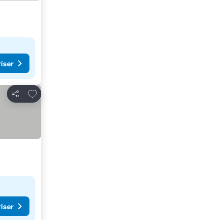
riser
Føj til favoritter
Del
riser