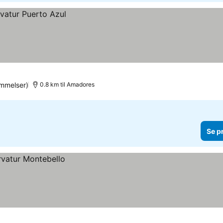
mmelser)
0.8 km til Amadores
Se p