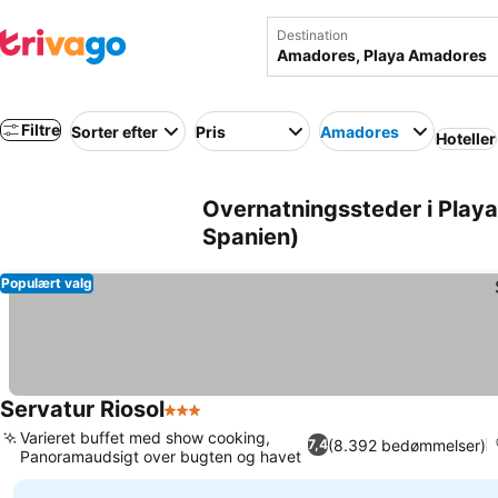
Destination
Filtre
Sorter efter
Pris
Amadores
Hoteller
Overnatningssteder i Pla
Spanien)
Populært valg
Servatur Riosol
3 Stjerner
Se priser
Varieret buffet med show cooking,
(8.392 bedømmelser)
7,4
Panoramaudsigt over bugten og havet
Se priser