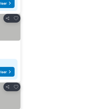
riser
Føj til favoritter
Del
riser
Føj til favoritter
Del