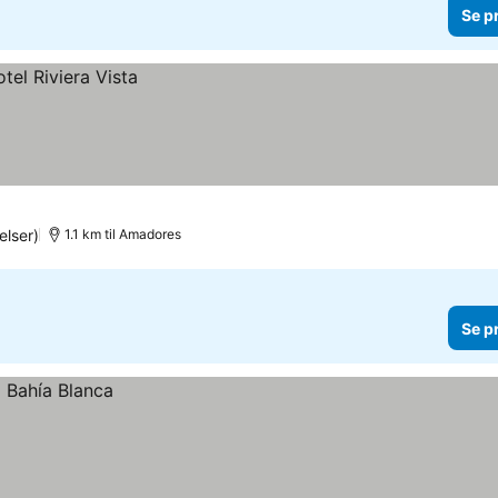
Se p
lser)
1.1 km til Amadores
Se p