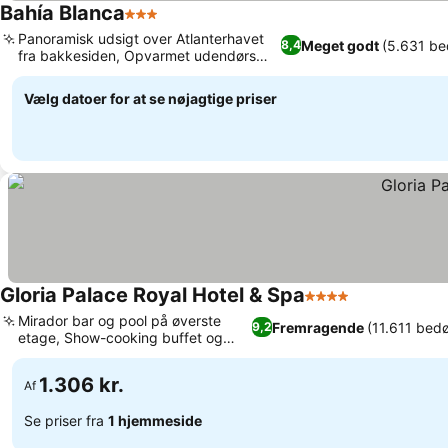
Bahía Blanca
3 Stjerner
Se priser
Panoramisk udsigt over Atlanterhavet
Meget godt
(5.631 b
8,4
fra bakkesiden, Opvarmet udendørs
Se priser
swimmingpool
Vælg datoer for at se nøjagtige priser
Gloria Palace Royal Hotel & Spa
4 Stjerner
Se priser
Mirador bar og pool på øverste
Fremragende
(11.611 bed
9,2
etage, Show-cooking buffet og
Se priser
temamiddage
1.306 kr.
Af
Se priser fra
1 hjemmeside