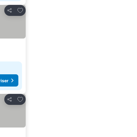
Føj til favoritter
Del
riser
Føj til favoritter
Del