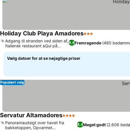
Holiday Club Playa Amadores
3 Stjerner
Se priser
Adgang til stranden ved siden af,
Fremragende
(480 bedømme
8,8
Italiensk restaurant aQui på
Se priser
stedet
Vælg datoer for at se nøjagtige priser
Populært valg
Servatur Altamadores
4 Stjerner
Se priser
Panoramaudsigt over havet fra
Meget godt
(2.606 bed
8,4
bakketoppen, Opvarmet