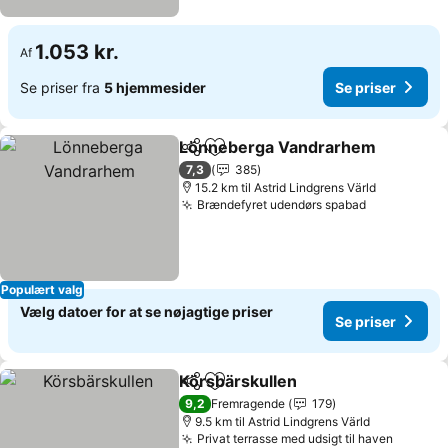
1.053 kr.
Af
Se priser fra
5 hjemmesider
Se priser
Lönneberga Vandrarhem
Del
Føj til favoritter
S
7,3
385
15.2 km til Astrid Lindgrens Värld
Brændefyret udendørs spabad
Se priser
Populært valg
Vælg datoer for at se nøjagtige priser
Se priser
Körsbärskullen
Del
Føj til favoritter
Se priser
9,2
Fremragende
179
9.5 km til Astrid Lindgrens Värld
Privat terrasse med udsigt til haven
Se pris