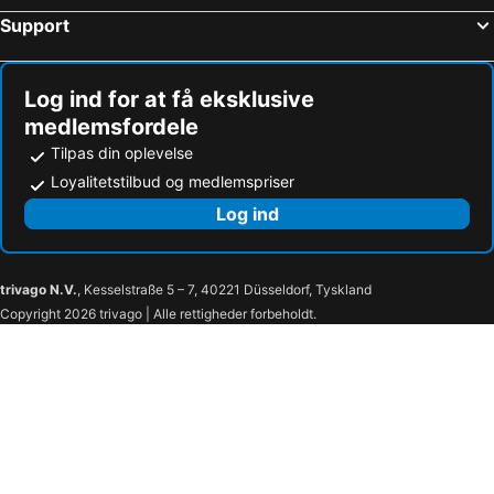
Växjö järnvägsstation och resecentrum
Ölands Djur & Nöjespark
Support
Stockholm Skavsta Airport
IKEA
Båtsmansstugorna
Gamla staden
Log ind for at få eksklusive
Kneippbyn
Hultsfred Airport
medlemsfordele
Västervik Airport
VisFestivalen Västervik
Tilpas din oplevelse
Linköping City Airport
Linköping City Airport
Loyalitetstilbud og medlemspriser
Trädgårdsföreningen
Gamla Vattentornet
Log ind
Gamla Storgatan
Linköpings domkyrka
Konsert & Kongress
Linköping Arena
trivago N.V.
, Kesselstraße 5 – 7, 40221 Düsseldorf, Tyskland
Cloetta Center
Tom Tits Experiment
Copyright 2026 trivago | Alle rettigheder forbeholdt.
Gripsholms Slott
Jönköpings läns museum
Amiralitetskyrkan och Rosenbom
Busfabriken
Garphyttans Nationalpark
Bergslagen
Almedalen
Gamla stan