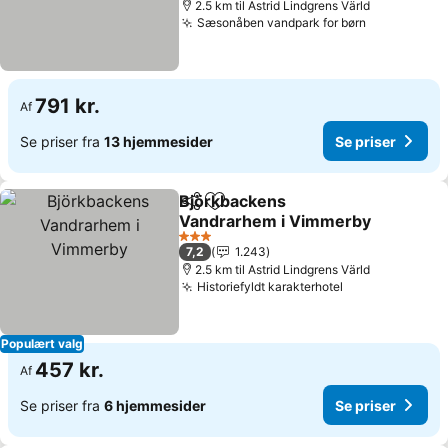
2.5 km til Astrid Lindgrens Värld
Sæsonåben vandpark for børn
Se priser
791 kr.
Af
Se priser fra
13 hjemmesider
Se priser
Björkbackens
Del
Føj til favoritter
Vandrarhem i Vimmerby
Se priser
3 Stjerner
7,2
1.243
2.5 km til Astrid Lindgrens Värld
Historiefyldt karakterhotel
Se priser
Populært valg
457 kr.
Af
Se priser fra
6 hjemmesider
Se priser