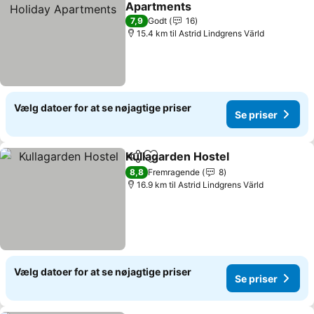
Apartments
Se priser
7,9
Godt
16
15.4 km til Astrid Lindgrens Värld
Vælg datoer for at se nøjagtige priser
Se priser
Kullagarden Hostel
Del
Føj til favoritter
Se pris
8,8
Fremragende
8
16.9 km til Astrid Lindgrens Värld
Vælg datoer for at se nøjagtige priser
Se priser