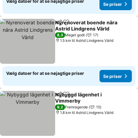
Vælg datoer for at se nøjagtige priser
Se priser
Nyrenoverat boende nära
Del
Føj til favoritter
Astrid Lindgrens Värld
Se priser
8,3
Meget godt
17
1.5 km til Astrid Lindgrens Värld
Vælg datoer for at se nøjagtige priser
Se priser
Nybyggd lägenhet i
Del
Føj til favoritter
Vimmerby
Se priser
9,2
Fremragende
15
1.8 km til Astrid Lindgrens Värld