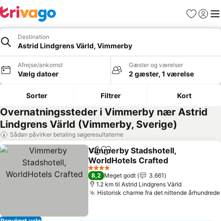
Favoritter
Log ind
Me
Destination
Astrid Lindgrens Värld, Vimmerby
Afrejse/ankomst
Gæster og værelser
Vælg datoer
2 gæster, 1 værelse
Sorter
Filtrer
Kort
Overnatningssteder i Vimmerby nær Astrid
Lindgrens Värld (Vimmerby, Sverige)
Sådan påvirker betaling søgeresultaterne
Vimmerby Stadshotell,
Del
Føj til favoritter
WorldHotels Crafted
Se priser
4 Stjerner
8,2
Meget godt
3.661
1.2 km til Astrid Lindgrens Värld
Historisk charme fra det nittende århundrede
Populært valg