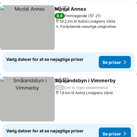
Modal Annex
Del
Føj til favoritter
Se priser
8,6
Fremragende
21
19.2 km til Astrid Lindgrens Värld
Fordybende naturlige omgivelser
Se priser
Vælg datoer for at se nøjagtige priser
Se priser
Smålandsbyn i Vimmerby
Del
Føj til favoritter
/
Der er ingen bedømmelse
1.8 km til Astrid Lindgrens Värld
Vælg datoer for at se nøjagtige priser
Se priser