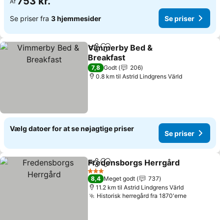
753 kr.
Af
Se priser fra
3 hjemmesider
Se priser
Vimmerby Bed &
Del
Føj til favoritter
Breakfast
Se priser
7,8
Godt
206
0.8 km til Astrid Lindgrens Värld
Vælg datoer for at se nøjagtige priser
Se priser
Fredensborgs Herrgård
Del
Føj til favoritter
Se
3 Stjerner
8,4
Meget godt
737
11.2 km til Astrid Lindgrens Värld
Historisk herregård fra 1870'erne
Se priser