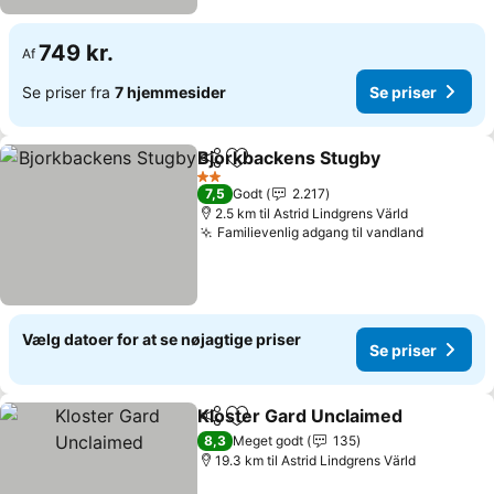
749 kr.
Af
Se priser fra
7 hjemmesider
Se priser
Bjorkbackens Stugby
Del
Føj til favoritter
Se pr
2 Stjerner
7,5
Godt
2.217
2.5 km til Astrid Lindgrens Värld
Familievenlig adgang til vandland
Se prise
Vælg datoer for at se nøjagtige priser
Se priser
Kloster Gard Unclaimed
Del
Føj til favoritter
Se
8,3
Meget godt
135
19.3 km til Astrid Lindgrens Värld