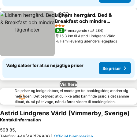
Lidhem herrgård. Bed &
Del
Føj til favoritter
Breakfast och mindre
lägenheter
Se priser
3 Stjerner
9,2
Fremragende
284
15.3 km til Astrid Lindgrens Värld
Familievenlig udendørs legeplads
Se prise
Vælg datoer for at se nøjagtige priser
Se priser
Vis flere
De priser og ledige datoer, vi modtager fra bookingsider, ændrer sig
hele tiden. Det betyder, at du ikke altid kan finde præcis det samme
tilbud, du så på trivago, når du føres videre til bookingsiden.
Astrid Lindgrens Värld (Vimmerby, Sverige)
Kontaktinformation
598 85
,
Telefon
:
+46(492)79800
|
Officiel hjemmeside