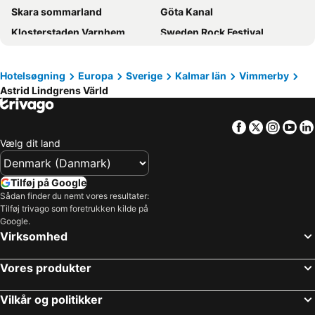
Skara sommarland
Göta Kanal
Klosterstaden Varnhem
Sweden Rock Festival
Kalmar Slott
Ronneby Brunnspark
Kolmårdens djurpark
Tivedens Nationalpark
Hotelsøgning
Europa
Sverige
Kalmar län
Vimmerby
Astrid Lindgrens Värld
Husqvarna Fabriksmuseum
Elmia
Jönköping Central
Teleborgs Slott
Facebook
Twitter
Insta
Yo
Läckö slott
Rosenlundsbadet
Vælg dit land
Gotland County Museum and Fornsalen
Borås Djurpark
Kalmar Airport
Bäckaskog slott
Tilføj på Google
Katthult
PM & Vänner
Sådan finder du nemt vores resultater:
Tilføj trivago som foretrukken kilde på
Gamla Linköping
Stora torget
Google.
Virksomhed
Bergs slussar
Vadstena slott
Växjö Småland Airport
Huseby bruk
Vores produkter
Hälleviks havsbad
Skurugata
Sofia Kyrka
Jönköping Airport
Vilkår og politikker