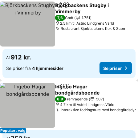
Björkbackens Stugby i
Del
Føj til favoritter
Vimmerby
Se priser
7,6
Godt
1.751
2.5 km til Astrid Lindgrens Värld
Restaurant Bjorkbackens Kok & Scen
Se pr
912 kr.
Af
Se priser fra
4 hjemmesider
Se priser
Ingebo Hagar
Del
Føj til favoritter
bondgårdsboende
Se priser
8,9
Fremragende
507
4.7 km til Astrid Lindgrens Värld
Interaktive fodringsture med bondegårdsdyr
S
Populært valg