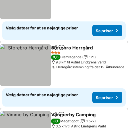
Vælg datoer for at se nøjagtige priser
Se priser
Storebro Herrgård
Del
Føj til favoritter
Se prise
3 Stjerner
9,6
Fremragende
121
9.8 km til Astrid Lindgrens Värld
Herregårdsstemning fra det 19. århundrede
S
Vælg datoer for at se nøjagtige priser
Se priser
Vimmerby Camping
Del
Føj til favoritter
Se pri
8,1
Meget godt
1.527
3.5 km til Astrid Lindgrens Värld