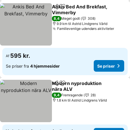
Ankis Bed And Brekfast,
Del
Føj til favoritter
Vimmerby
Se priser
8,4
Meget godt
308
9.9 km til Astrid Lindgrens Värld
Familievenlige udendørs aktiviteter
Se pris
595 kr.
Af
Se priser fra
4 hjemmesider
Se priser
Modern nyproduktion
Del
Føj til favoritter
nära ALV
Se priser
9,4
Fremragende
28
1.8 km til Astrid Lindgrens Värld