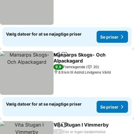
Vælg datoer for at se nøjagtige priser
Se priser
Mansarps Skogs- Och
Del
Føj til favoritter
Alpackagard
Se priser
9,9
Fremragende
20
8.9 km til Astrid Lindgrens Värld
Vælg datoer for at se nøjagtige priser
Se priser
Vita Stugan I Vimmerby
Del
Føj til favoritter
Se
/
Der er ingen bedømmelse