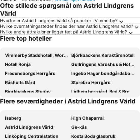
Ofte stillede spørgsmål om Astrid Lindgrens
Värld
Hvorfor er Astrid Lindgrens Värld så populær i Vimmerby?
Hvilke overnatningssteder findes der nær Astrid Lindgrens Värld?
Hvilke andre attraktioner ligger tæt på Astrid Lindgrens Värld?
Flere top hoteller
Vimmerby Stadshotell, WorldHotels Crafted
Björkbackens Karaktärshotell
Hotell Ronja
Gullringens Värdshus & Hotell
Fredensborgs Herrgård
Ingebo Hagar bondgårdsboende
Råshults Gård
Storebro Herrgård
Bjorkbackens Stugby
Lidhem herrgård. Bed & Breakfast och mindre lägenheter
Flere seværdigheder i Astrid Lindgrens Värld
Central Vimmerby Villa
Vimmerby
Smålandsbyn i Vimmerby
Modal Annex
Isaberg
High Chaparral
Astrid Lindgrens Värld
Ge-kås
Linköping Centralstation
Kosta Boda glasbruk