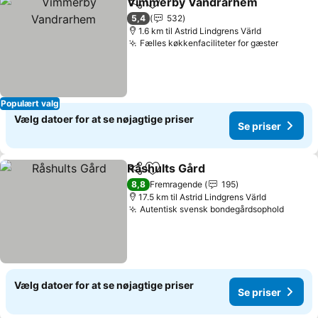
Vimmerby Vandrarhem
Del
Føj til favoritter
Se
5,4
532
1.6 km til Astrid Lindgrens Värld
Fælles køkkenfaciliteter for gæster
Se pris
Populært valg
Vælg datoer for at se nøjagtige priser
Se priser
Råshults Gård
Del
Føj til favoritter
Se priser
8,8
Fremragende
195
17.5 km til Astrid Lindgrens Värld
Autentisk svensk bondegårdsophold
Se pri
Vælg datoer for at se nøjagtige priser
Se priser