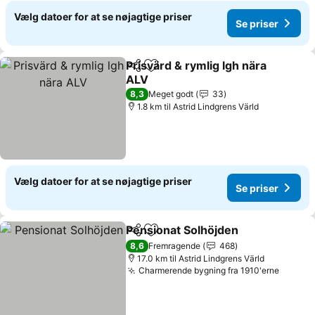
Vælg datoer for at se nøjagtige priser
Se priser
Prisvärd & rymlig lgh nära
Del
Føj til favoritter
ALV
Se priser
8,3
Meget godt
33
1.8 km til Astrid Lindgrens Värld
Vælg datoer for at se nøjagtige priser
Se priser
Pensionat Solhöjden
Del
Føj til favoritter
Se pri
8,6
Fremragende
468
17.0 km til Astrid Lindgrens Värld
Charmerende bygning fra 1910'erne
Se pri