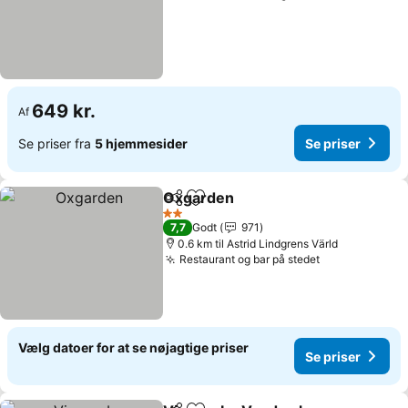
649 kr.
Af
Se priser fra
5 hjemmesider
Se priser
Oxgarden
Del
Føj til favoritter
Se priser
2 Stjerner
7,7
Godt
971
0.6 km til Astrid Lindgrens Värld
Restaurant og bar på stedet
Se priser
Vælg datoer for at se nøjagtige priser
Se priser