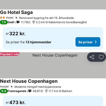
Go Hotel Saga
Hotel
Renoveret bygning fra det 19. århundrede
2 Stjerner
7,9
Godt
11.760
0.2 km til Københavns hovedbanegård
322 kr.
Af
Se priser fra
13 hjemmesider
Se priser
Populært valg
Del
Føj
Next House Copenhagen
Hostel
Moderne minigolf med bypanorama
8,6
Fremragende
48.873
11.7 km til Bakken
473 kr.
Af