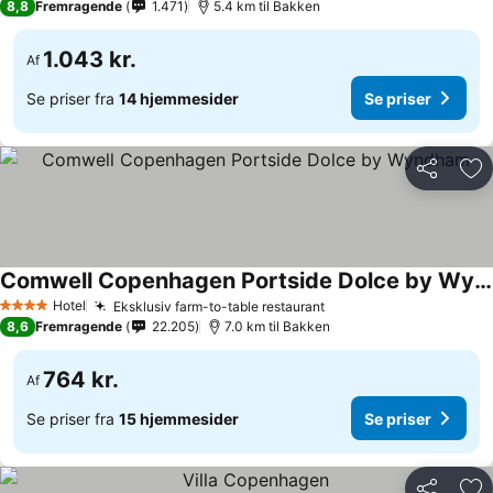
8,8
Fremragende
1.471
5.4 km til Bakken
1.043 kr.
Af
Se priser fra
14 hjemmesider
Se priser
Del
Føj
Comwell Copenhagen Portside Dolce by Wyndham
Hotel
Eksklusiv farm-to-table restaurant
4 Stjerner
8,6
Fremragende
22.205
7.0 km til Bakken
764 kr.
Af
Se priser fra
15 hjemmesider
Se priser