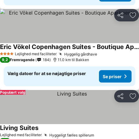
Del
Føj
Eric Vökel Copenhagen Suites - Boutique Apartments
Lejlighed med faciliteter
Hyggelig gårdhave
4 Stjerner
9,2
Fremragende
184
11.0 km til Bakken
Vælg datoer for at se nøjagtige priser
Se priser
Populært valg
Del
Føj
Living Suites
Lejlighed med faciliteter
Hyggeligt fælles spillerum