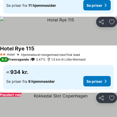
Se priser fra
11 hjemmesider
Se priser
Del
Føj
Hotel Rye 115
Hotel
Hjemmelavet morgenmad med frisk brød
2 Stjerner
9,0
Fremragende
2.471
1.5 km til Little Mermaid
934 kr.
Af
Se priser fra
9 hjemmesider
Se priser
Populært valg
Del
Føj