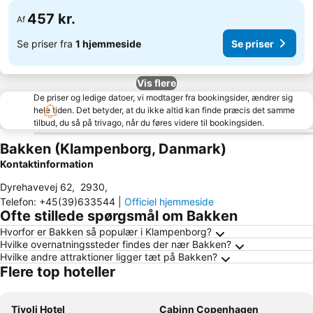
457 kr.
Af
Se priser fra
1 hjemmeside
Se priser
Vis flere
De priser og ledige datoer, vi modtager fra bookingsider, ændrer sig
hele tiden. Det betyder, at du ikke altid kan finde præcis det samme
tilbud, du så på trivago, når du føres videre til bookingsiden.
Bakken (Klampenborg, Danmark)
Kontaktinformation
Dyrehavevej 62
,
2930
,
Telefon
:
+45(39)633544
|
Officiel hjemmeside
Ofte stillede spørgsmål om Bakken
Hvorfor er Bakken så populær i Klampenborg?
Hvilke overnatningssteder findes der nær Bakken?
Hvilke andre attraktioner ligger tæt på Bakken?
Flere top hoteller
Tivoli Hotel
Cabinn Copenhagen