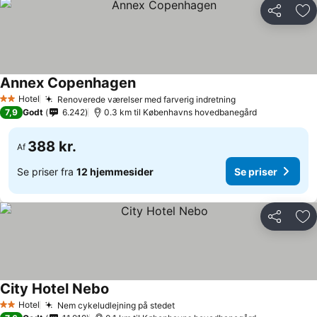
Del
Føj
Annex Copenhagen
Hotel
Renoverede værelser med farverig indretning
2 Stjerner
7,9
Godt
6.242
0.3 km til Københavns hovedbanegård
388 kr.
Af
Se priser fra
12 hjemmesider
Se priser
Del
Føj
City Hotel Nebo
Hotel
Nem cykeludlejning på stedet
2 Stjerner