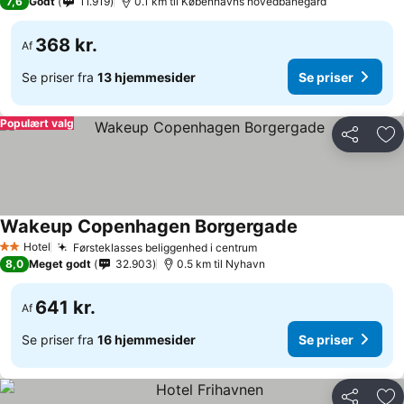
7,6
Godt
11.919
0.1 km til Københavns hovedbanegård
368 kr.
Af
Se priser fra
13 hjemmesider
Se priser
Populært valg
Del
Føj
Wakeup Copenhagen Borgergade
Hotel
Førsteklasses beliggenhed i centrum
2 Stjerner
8,0
Meget godt
32.903
0.5 km til Nyhavn
641 kr.
Af
Se priser fra
16 hjemmesider
Se priser