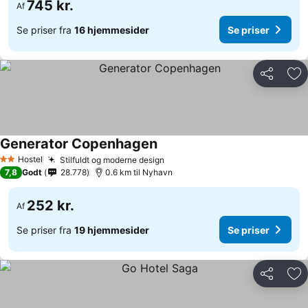
745 kr.
Af
Se priser fra
16 hjemmesider
Se priser
Del
Føj
Generator Copenhagen
Hostel
Stilfuldt og moderne design
2 Stjerner
7,8
Godt
28.778
0.6 km til Nyhavn
252 kr.
Af
Se priser fra
19 hjemmesider
Se priser
Del
Føj