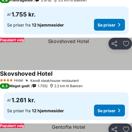
8,6
Fremragende
3.978
5.0 km til Bakken
1.755 kr.
Af
Se priser fra
12 hjemmesider
Se priser
Populært valg
Del
Føj
Skovshoved Hotel
Hotel
Kendt steakhouse-restaurant
4 Stjerner
8,3
Meget godt
1.755
2.2 km til Bakken
1.261 kr.
Af
Se priser fra
12 hjemmesider
Se priser
Populært valg