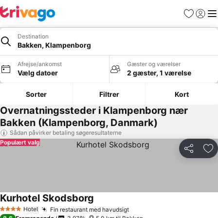
Favoritter
Log ind
Me
Destination
Bakken, Klampenborg
Afrejse/ankomst
Gæster og værelser
Vælg datoer
2 gæster, 1 værelse
Sorter
Filtrer
Kort
Overnatningssteder i Klampenborg nær
Bakken (Klampenborg, Danmark)
Sådan påvirker betaling søgeresultaterne
Populært valg
Del
Føj
Kurhotel Skodsborg
Hotel
Fin restaurant med havudsigt
4 Stjerner