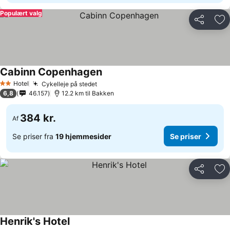
Populært valg
Del
Føj
Cabinn Copenhagen
Hotel
Cykelleje på stedet
2 Stjerner
6,8
46.157
12.2 km til Bakken
384 kr.
Af
Se priser fra
19 hjemmesider
Se priser
Del
Føj
Henrik's Hotel