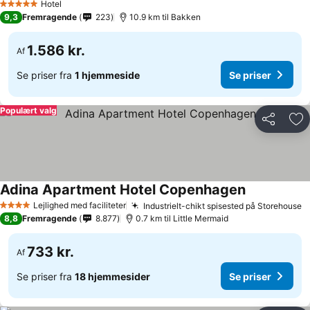
Hotel
5 Stjerner
9,3
Fremragende
223
10.9 km til Bakken
1.586 kr.
Af
Se priser fra
1 hjemmeside
Se priser
Populært valg
Del
Føj
Adina Apartment Hotel Copenhagen
Lejlighed med faciliteter
Industrielt-chikt spisested på Storehouse
4 Stjerner
8,8
Fremragende
8.877
0.7 km til Little Mermaid
733 kr.
Af
Se priser fra
18 hjemmesider
Se priser