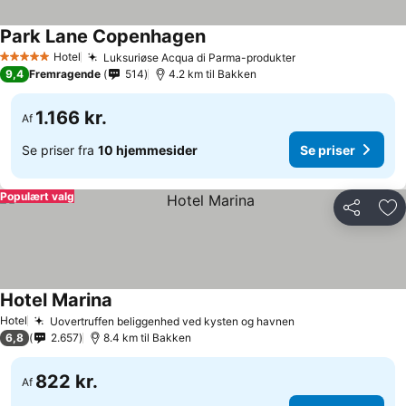
Park Lane Copenhagen
Hotel
Luksuriøse Acqua di Parma-produkter
5 Stjerner
9,4
Fremragende
514
4.2 km til Bakken
1.166 kr.
Af
Se priser fra
10 hjemmesider
Se priser
Populært valg
Del
Føj
Hotel Marina
Hotel
Uovertruffen beliggenhed ved kysten og havnen
6,8
2.657
8.4 km til Bakken
822 kr.
Af