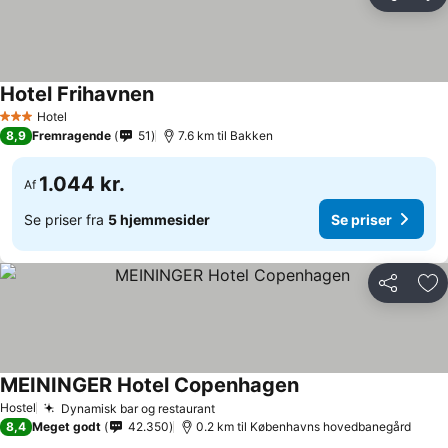
Del
Føj
Hotel Frihavnen
Hotel
3 Stjerner
8,9
Fremragende
51
7.6 km til Bakken
1.044 kr.
Af
Se priser fra
5 hjemmesider
Se priser
Del
Føj
MEININGER Hotel Copenhagen
Hostel
Dynamisk bar og restaurant
8,4
Meget godt
42.350
0.2 km til Københavns hovedbanegård