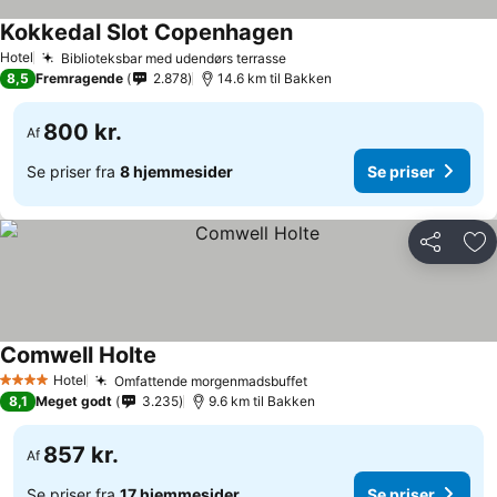
Kokkedal Slot Copenhagen
Hotel
Biblioteksbar med udendørs terrasse
8,5
Fremragende
2.878
14.6 km til Bakken
800 kr.
Af
Se priser fra
8 hjemmesider
Se priser
Del
Føj
Comwell Holte
Hotel
Omfattende morgenmadsbuffet
4 Stjerner
8,1
Meget godt
3.235
9.6 km til Bakken
857 kr.
Af
Se priser fra
17 hjemmesider
Se priser