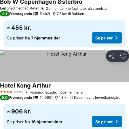
Bob W Copenhagen Østerbro
Lejlighed med faciliteter
Gennemtænkte faciliteter på værelset
9,1
Fremragende
5.492
7.5 km til Bakken
455 kr.
Af
Se priser fra
7 hjemmesider
Se priser
Del
Føj
Hotel Kong Arthur
Hotel
Historisk facade, moderne interiør
4 Stjerner
9,0
Fremragende
14.090
1.3 km til Københavns hovedbanegård
906 kr.
Af
Se priser fra
16 hjemmesider
Se priser