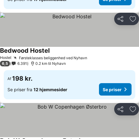
Del
Føj
Bedwood Hostel
Hostel
Førsteklasses beliggenhed ved Nyhavn
6,5
6.391
0.2 km til Nyhavn
198 kr.
Af
Se priser fra
12 hjemmesider
Se priser
Del
Føj