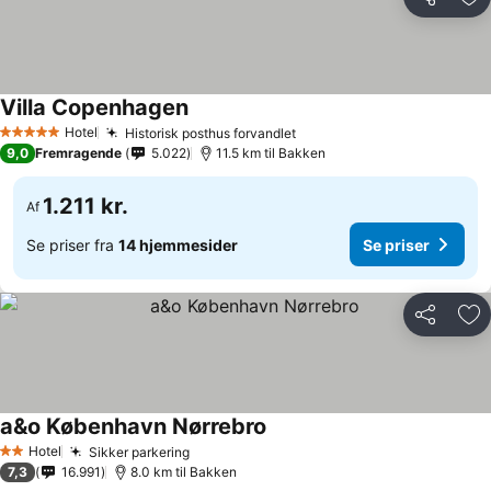
Del
Føj
Villa Copenhagen
Hotel
Historisk posthus forvandlet
5 Stjerner
9,0
Fremragende
5.022
11.5 km til Bakken
1.211 kr.
Af
Se priser fra
14 hjemmesider
Se priser
Del
Føj
a&o København Nørrebro
Hotel
Sikker parkering
2 Stjerner
7,3
16.991
8.0 km til Bakken