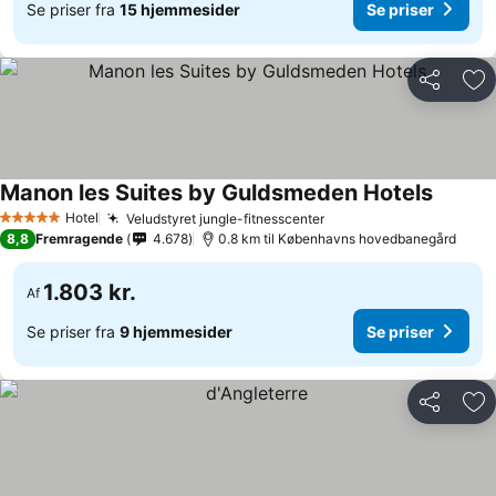
Se priser fra
15 hjemmesider
Se priser
Del
Føj
Manon les Suites by Guldsmeden Hotels
Hotel
Veludstyret jungle-fitnesscenter
5 Stjerner
8,8
Fremragende
4.678
0.8 km til Københavns hovedbanegård
1.803 kr.
Af
Se priser fra
9 hjemmesider
Se priser
Del
Føj