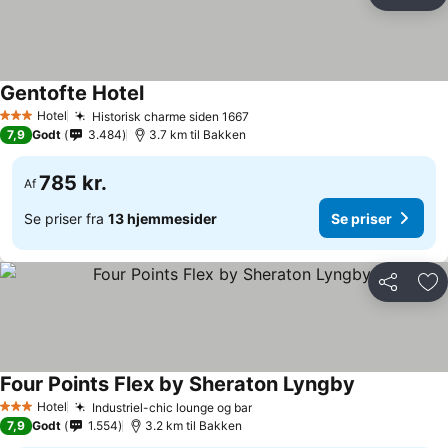
Del
Føj
Gentofte Hotel
Hotel
Historisk charme siden 1667
3 Stjerner
7,9
Godt
3.484
3.7 km til Bakken
785 kr.
Af
Se priser fra
13 hjemmesider
Se priser
Del
Føj
Four Points Flex by Sheraton Lyngby
Hotel
Industriel-chic lounge og bar
3 Stjerner
7,9
Godt
1.554
3.2 km til Bakken