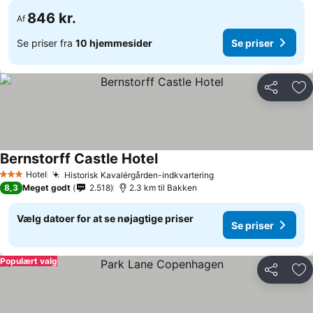
846 kr.
Af
Se priser fra
10 hjemmesider
Se priser
Del
Føj
Bernstorff Castle Hotel
Hotel
Historisk Kavalérgården-indkvartering
3 Stjerner
8,3
Meget godt
2.518
2.3 km til Bakken
Vælg datoer for at se nøjagtige priser
Se priser
Populært valg
Del
Føj