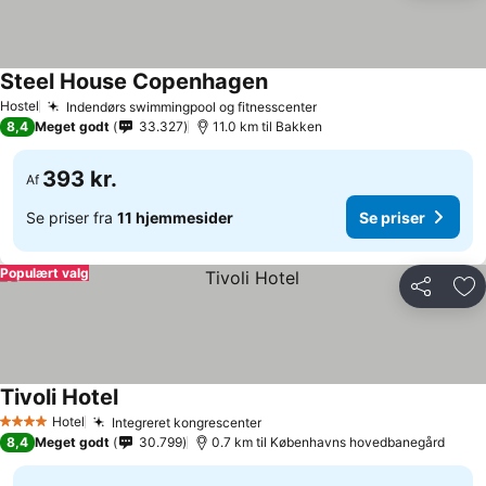
Steel House Copenhagen
Hostel
Indendørs swimmingpool og fitnesscenter
8,4
Meget godt
33.327
11.0 km til Bakken
393 kr.
Af
Se priser fra
11 hjemmesider
Se priser
Populært valg
Del
Føj
Tivoli Hotel
Hotel
Integreret kongrescenter
4 Stjerner
8,4
Meget godt
30.799
0.7 km til Københavns hovedbanegård