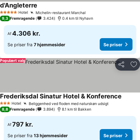
d'Angleterre
Hotel
Michelin-restaurant Marchal
5 Stjerner
9,3
Fremragende
3.424
0.4 km til Nyhavn
4.306 kr.
Af
Se priser fra
7 hjemmesider
Se priser
Populært valg
Del
Føj
Frederiksdal Sinatur Hotel & Konference
Hotel
Beliggenhed ved floden med naturskøn udsigt
3 Stjerner
8,8
Fremragende
3.894
8.1 km til Bakken
797 kr.
Af
Se priser fra
13 hjemmesider
Se priser