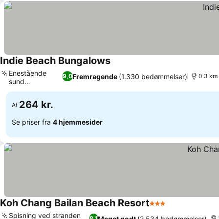
Indie Beach Bungalows
Se priser
Enestående
Fremragende
(1.330 bedømmelser)
9,0
0.3 km 
sund
Se priser
fusionsmad
264 kr.
Af
Se priser fra
4 hjemmesider
Koh Chang Bailan Beach Resort
3 Stjerner
Se priser
Spisning ved stranden
Meget godt
(2.534 bedømmelser)
8,1