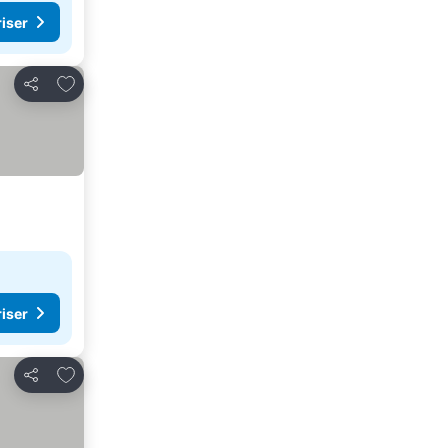
riser
Føj til favoritter
Del
riser
Føj til favoritter
Del