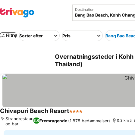
Destination
Filtre
Sorter efter
Pris
Bang Bao Bea
Overnatningssteder i Koh
Thailand)
Chivapuri Beach Resort
4 Stjerner
Se priser
Strandrestaurant
Fremragende
(1.878 bedømmelser)
8,6
0.3 km til
og bar
Se priser