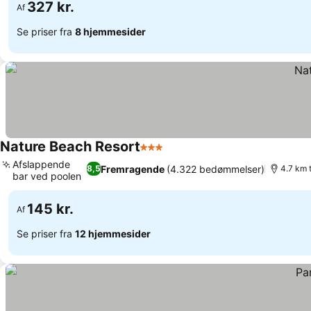
327 kr.
Af
Se priser fra
8 hjemmesider
Nature Beach Resort
3 Stjerner
Se priser
Afslappende
Fremragende
(4.322 bedømmelser)
8,5
4.7 km 
bar ved poolen
Se priser
145 kr.
Af
Se priser fra
12 hjemmesider