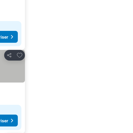
riser
Føj til favoritter
Del
riser