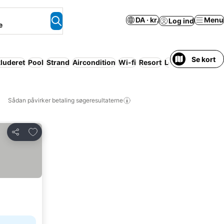
DA · kr.
Menu
Log ind
e
Se kort
luderet
Pool
Strand
Aircondition
Wi-fi
Resort
Lejlighed med faci
Sådan påvirker betaling søgeresultaterne
Føj til favoritter
Del