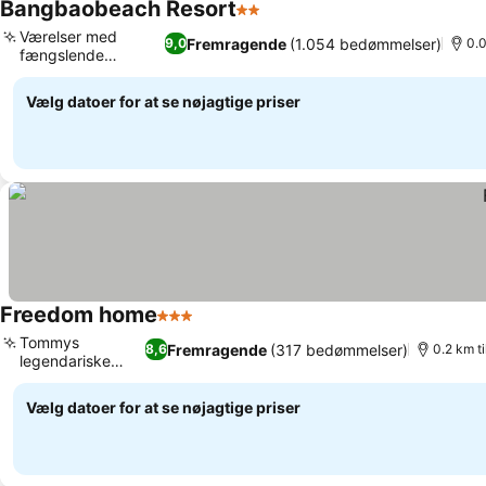
Bangbaobeach Resort
2 Stjerner
Se priser
Værelser med
Fremragende
(1.054 bedømmelser)
9,0
0.0
fængslende
Se priser
havudsigt
Vælg datoer for at se nøjagtige priser
Freedom home
3 Stjerner
Se priser
Tommys
Fremragende
(317 bedømmelser)
8,6
0.2 km t
legendariske
Se priser
bådture
Vælg datoer for at se nøjagtige priser