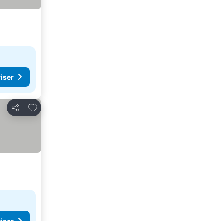
riser
Føj til favoritter
Del
riser