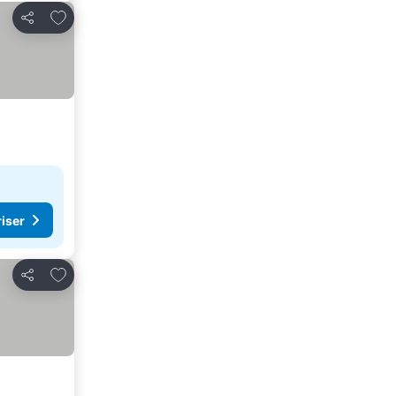
Føj til favoritter
Del
riser
Føj til favoritter
Del