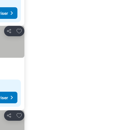
riser
Føj til favoritter
Del
riser
Føj til favoritter
Del