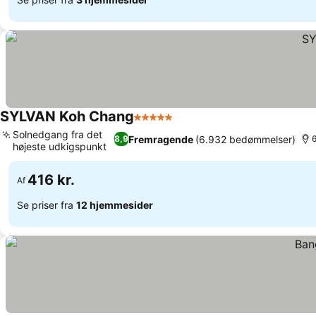
SYLVAN Koh Chang
5 Stjerner
Se priser
Solnedgang fra det
Fremragende
(6.932 bedømmelser)
8,9
6
højeste udkigspunkt
Se priser
416 kr.
Af
Se priser fra
12 hjemmesider