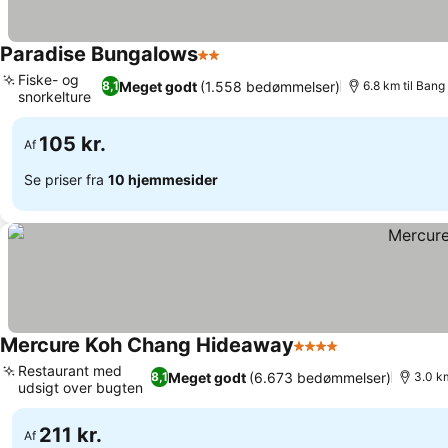
Paradise Bungalows
2 Stjerner
Se priser
Fiske- og
Meget godt
(1.558 bedømmelser)
8,1
6.8 km til Ban
snorkelture
Se priser
105 kr.
Af
Se priser fra
10 hjemmesider
Mercure Koh Chang Hideaway
4 Stjerner
Se priser
Restaurant med
Meget godt
(6.673 bedømmelser)
8,1
3.0 k
udsigt over bugten
Se priser
211 kr.
Af