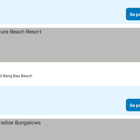
Se p
til Bang Bao Beach
Se p