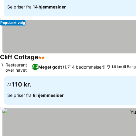
Se priser fra
14 hjemmesider
Populært valg
Cliff Cottage
2 Stjerner
Se priser
Restaurant
Meget godt
(1.714 bedømmelser)
8,3
1.6 km til Ban
over havet
Se priser
110 kr.
Af
Se priser fra
8 hjemmesider