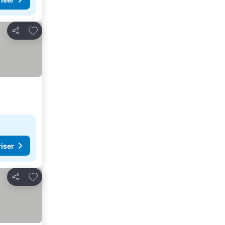
Føj til favoritter
Del
riser
Føj til favoritter
Del