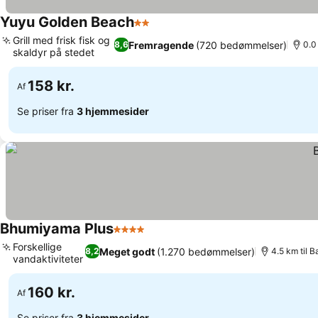
Yuyu Golden Beach
2 Stjerner
Se priser
Grill med frisk fisk og
Fremragende
(720 bedømmelser)
8,6
0.0
skaldyr på stedet
Se priser
158 kr.
Af
Se priser fra
3 hjemmesider
Bhumiyama Plus
4 Stjerner
Se priser
Forskellige
Meget godt
(1.270 bedømmelser)
8,2
4.5 km til 
vandaktiviteter
Se priser
160 kr.
Af
Se priser fra
3 hjemmesider