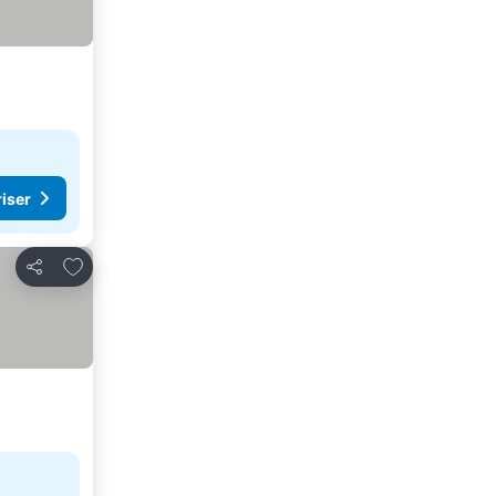
riser
Føj til favoritter
Del