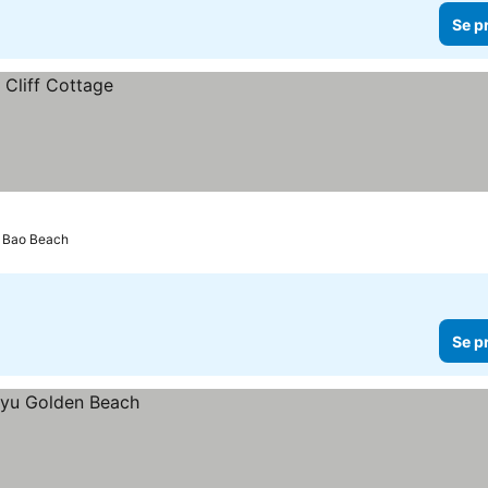
Se p
g Bao Beach
Se p